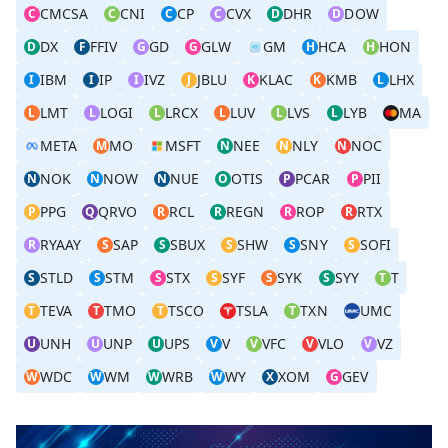
CMCSA
CNI
CP
CVX
DHR
DOW
C
C
C
C
D
D
DX
FFIV
GD
GLW
GM
HCA
HON
D
F
G
G
H
H
IBM
IP
IVZ
JBLU
KLAC
KMB
LHX
I
I
I
J
K
K
L
LMT
LOGI
LRCX
LUV
LVS
LYB
MA
L
L
L
L
L
L
META
MO
MSFT
NEE
NLY
NOC
M
N
N
N
NOK
NOW
NUE
OTIS
PCAR
PII
N
N
N
O
P
P
PPG
QRVO
RCL
REGN
ROP
RTX
P
Q
R
R
R
R
RYAAY
SAP
SBUX
SHW
SNY
SOFI
R
S
S
S
S
S
STLD
STM
STX
SYF
SYK
SYY
T
S
S
S
S
S
S
T
TEVA
TMO
TSCO
TSLA
TXN
UMC
T
T
T
T
UNH
UNP
UPS
V
VFC
VLO
VZ
U
U
U
V
V
V
V
WDC
WM
WRB
WY
XOM
GEV
W
W
W
W
X
G