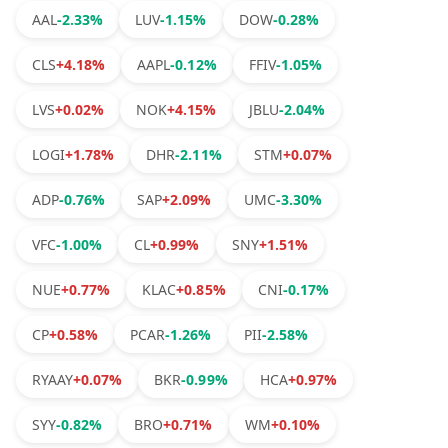
AAL
-2.33%
LUV
-1.15%
DOW
-0.28%
CLS
+4.18%
AAPL
-0.12%
FFIV
-1.05%
LVS
+0.02%
NOK
+4.15%
JBLU
-2.04%
LOGI
+1.78%
DHR
-2.11%
STM
+0.07%
ADP
-0.76%
SAP
+2.09%
UMC
-3.30%
VFC
-1.00%
CL
+0.99%
SNY
+1.51%
NUE
+0.77%
KLAC
+0.85%
CNI
-0.17%
CP
+0.58%
PCAR
-1.26%
PII
-2.58%
RYAAY
+0.07%
BKR
-0.99%
HCA
+0.97%
SYY
-0.82%
BRO
+0.71%
WM
+0.10%