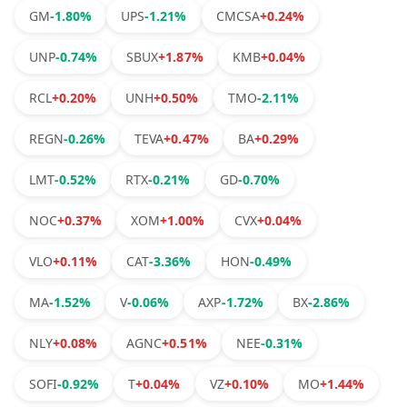
GM
-1.80%
UPS
-1.21%
CMCSA
+0.24%
UNP
-0.74%
SBUX
+1.87%
KMB
+0.04%
RCL
+0.20%
UNH
+0.50%
TMO
-2.11%
REGN
-0.26%
TEVA
+0.47%
BA
+0.29%
LMT
-0.52%
RTX
-0.21%
GD
-0.70%
NOC
+0.37%
XOM
+1.00%
CVX
+0.04%
VLO
+0.11%
CAT
-3.36%
HON
-0.49%
MA
-1.52%
V
-0.06%
AXP
-1.72%
BX
-2.86%
NLY
+0.08%
AGNC
+0.51%
NEE
-0.31%
SOFI
-0.92%
T
+0.04%
VZ
+0.10%
MO
+1.44%