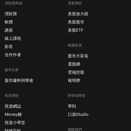
理財寶商城
美股專區
理財寶
美股放大鏡
軟體
美股股市
講座
美股ETF
線上課程
模擬投資
影音
合作作者
股市大富翁
選股網
股市社群
雲端控股
股市爆料同學會
報明牌
投資理財
跨領域學習
投資網誌
學到
Money錢
口袋Studio
投資小學堂
聯絡我們
財經百科