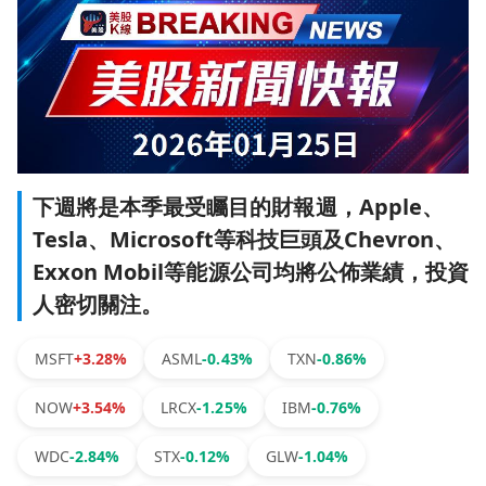
下週將是本季最受矚目的財報週，Apple、
Tesla、Microsoft等科技巨頭及Chevron、
Exxon Mobil等能源公司均將公佈業績，投資
人密切關注。
MSFT
+3.28%
ASML
-0.43%
TXN
-0.86%
NOW
+3.54%
LRCX
-1.25%
IBM
-0.76%
WDC
-2.84%
STX
-0.12%
GLW
-1.04%