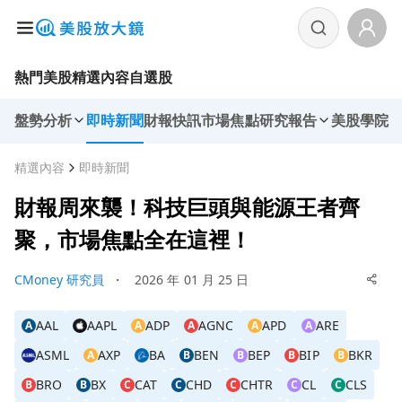
熱門美股
精選內容
自選股
盤勢分析
即時新聞
財報快訊
市場焦點
研究報告
美股學院
精選內容
即時新聞
財報周來襲！科技巨頭與能源王者齊
聚，市場焦點全在這裡！
CMoney 研究員
・
2026 年 01 月 25 日
AAL
AAPL
ADP
AGNC
APD
ARE
A
A
A
A
A
ASML
AXP
BA
BEN
BEP
BIP
BKR
A
B
B
B
B
BRO
BX
CAT
CHD
CHTR
CL
CLS
B
B
C
C
C
C
C