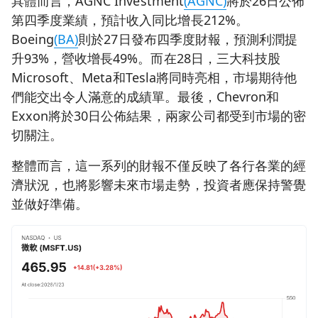
具體而言，AGNC Investment
(AGNC)
將於26日公佈
第四季度業績，預計收入同比增長212%。
Boeing
(BA)
則於27日發布四季度財報，預測利潤提
升93%，營收增長49%。而在28日，三大科技股
Microsoft、Meta和Tesla將同時亮相，市場期待他
們能交出令人滿意的成績單。最後，Chevron和
Exxon將於30日公佈結果，兩家公司都受到市場的密
切關注。
整體而言，這一系列的財報不僅反映了各行各業的經
濟狀況，也將影響未來市場走勢，投資者應保持警覺
並做好準備。