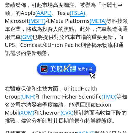
業績發佈，引起市場高度關注。被譽為「壯麗七巨
頭」的Apple
(AAPL)
、Tesla
(TSLA)
、
Microsoft
(MSFT)
和Meta Platforms
(META)
等科技領
軍企業，將成為投資人的焦點。此外，汽車製造商通
用汽車
(GM)
也將提供對於汽車市場的重要更新，而
UPS、Comcast和Union Pacific則會揭示物流和通
訊需求的最新動態。
在醫療保健和生技方面，UnitedHealth
Group
(UNH)
和Thermo Fisher Scientific
(TMO)
等知
名公司亦將發布季度業績。能源巨頭如Exxon
Mobil
(XOM)
和Chevron
(CVX)
預計將面臨收益下降的
挑戰，儘管分析師對其長期前景仍持樂觀態度。