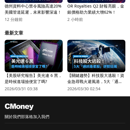
德州資料中心禁令風險高達20%
OR Royalties Q2 財報亮眼，金
美國管道延遲，未來影響深遠！
銀價格助力業績大增62%！
12 分鐘前
2 小時前
最新文章
【美股研究報告】美光連 6 黑，
【關鍵趨勢】科技股大逃殺！資
是時候進場撿便宜了嗎?
金急尋戰火避風港，5大「通訊
衛星股」逆勢狂飆
2026/03/31 03:38
2026/03/30 02:54
關於我們
部落格
加入我們