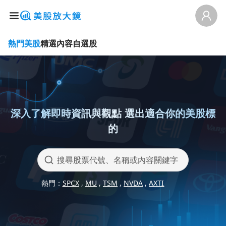
熱門美股
精選內容
自選股
深入了解即時資訊與觀點 選出適合你的美股標
的
熱門：
SPCX
 , 
MU
 , 
TSM
 , 
NVDA
 , 
AXTI