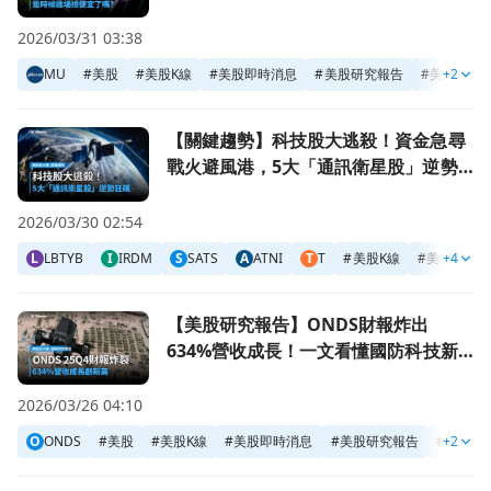
2026/03/31 03:38
MU
#
美股
#
美股K線
#
美股即時消息
#
美股研究報告
#
美股個股
+2
前往【關鍵趨勢】科技股大逃殺！資金急尋戰火避風港，5大
【關鍵趨勢】科技股大逃殺！資金急尋
戰火避風港，5大「通訊衛星股」逆勢
狂飆
2026/03/30 02:54
L
LBTYB
I
IRDM
S
SATS
A
ATNI
T
T
#
美股K線
#
美股
+4
#
前往【美股研究報告】ONDS財報炸出634%營收成長！一文
【美股研究報告】ONDS財報炸出
634%營收成長！一文看懂國防科技新
星
2026/03/26 04:10
O
ONDS
#
美股
#
美股K線
#
美股即時消息
#
美股研究報告
#
+2
美股個