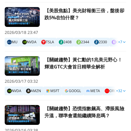
前往【美股焦點】美光財報衝三倍，盤後卻跌5%在怕什麼？
【美股焦點】美光財報衝三倍，盤後卻
跌5%在怕什麼？
2026/03/18 23:47
MU
NVDA
TSLA
2
2408
2
2344
2
2330
6
6770
+7
前往【關鍵趨勢】黃仁勳的1兆美元野心！ 輝達GTC大會首
【關鍵趨勢】黃仁勳的1兆美元野心！
輝達GTC大會首日精華全解析
2026/03/17 03:32
NVDA
AMZN
MSFT
GOOGL
META
ORCL
+32
C
C
前往【關鍵趨勢】恐慌指數飆高、滯脹風險升溫，聯準會還能
【關鍵趨勢】恐慌指數飆高、滯脹風險
升溫，聯準會還能繼續降息嗎？
2026/03/16 03:38