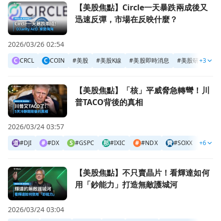
前往【美股焦點】Circle一天暴跌兩成後又迅速反彈，市場
【美股焦點】Circle一天暴跌兩成後又
迅速反彈，市場在反映什麼？
2026/03/26 02:54
C
CRCL
C
COIN
#
美股
#
美股K線
#
美股即時消息
#
美股研究報告
+3
前往【美股焦點】「核」平威脅急轉彎！川普TACO背後的真
【美股焦點】「核」平威脅急轉彎！川
普TACO背後的真相
2026/03/24 03:57
道
#DJI
#
#DX
S
#GSPC
那
#IXIC
#
#NDX
費
#SOXX
+6
#
美股
前往【美股焦點】不只賣晶片！看輝達如何用「鈔能力」打造
【美股焦點】不只賣晶片！看輝達如何
用「鈔能力」打造無敵護城河
2026/03/24 03:04