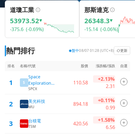
道瓊工業
那斯達克
53973.52
26348.3
-375.6
(-0.69%)
-15.14
(-0.06%)
熱門排行
盤中
08/07 01:28 (UTC+8)
更新
排名
名稱/代號
股價
漲跌幅/漲跌
自選
Space
+2.13%
1
110.58
S
Exploration
2.31
SPCX
Technologies
+0.11%
美光科技
2
894.18
MU
0.99
+1.58%
台積電
3
420.56
TSM
6.56