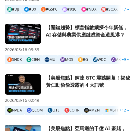
道
#DJI
#
#DX
S
#GSPC
那
#IXIC
#
#NDX
費
#SOXX
+7
V
VIXY
前往【關鍵趨勢】標普指數續探今年新低，AI 存儲與農業供
【關鍵趨勢】標普指數續探今年新低，
AI 存儲與農業供應鏈成資金避風港？
2026/03/16 03:33
S
SNDK
C
CIEN
MU
M
MOS
B
BG
W
WDC
A
AKAM
+9
S
前往【美股焦點】輝達 GTC 震撼開幕！揭秘黃仁勳偷偷透露的
【美股焦點】輝達 GTC 震撼開幕！揭秘
黃仁勳偷偷透露的 4 大訊號
2026/03/16 02:49
NVDA
QCOM
L
LITE
C
COHR
AMZN
MSFT
+12
GO
前往【美股焦點】亞馬遜的千億 AI 豪賭，是危機還是上車良
【美股焦點】亞馬遜的千億 AI 豪賭，