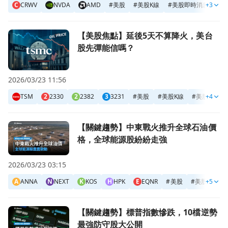
C
CRWV
NVDA
AMD
#
美股
#
美股K線
#
美股即時消息
+3
#
美
前往【美股焦點】延後5天不算降火，美台股先彈能信嗎？頁
【美股焦點】延後5天不算降火，美台
股先彈能信嗎？
2026/03/23 11:56
TSM
2
2330
2
2382
3
3231
#
美股
#
美股K線
#
美股即時消
+4
前往【關鍵趨勢】中東戰火推升全球石油價格，全球能源股紛
【關鍵趨勢】中東戰火推升全球石油價
格，全球能源股紛紛走強
2026/03/23 03:15
A
ANNA
N
NEXT
K
KOS
H
HPK
E
EQNR
#
美股
#
美股K線
+5
前往【關鍵趨勢】標普指數慘跌，10檔逆勢最強防守股大公
【關鍵趨勢】標普指數慘跌，10檔逆勢
最強防守股大公開