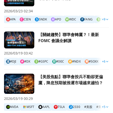
2026/03/23 02:34
A
APA
C
CIEN
S
SNDK
A
APO
W
WDC
F
FANG
S
STX
+9
前往【關鍵趨勢】聯準會轉鷹？！最新 FOMC 會議全解讀頁
【關鍵趨勢】聯準會轉鷹？！最新
FOMC 會議全解讀
2026/03/19 03:42
道
#DJI
#
#DX
S
#GSPC
那
#IXIC
#
#NDX
費
#SOXX
+6
#
美股
前往【美股焦點】聯準會按兵不動卻更偏鷹，降息預期被推遲
【美股焦點】聯準會按兵不動卻更偏
鷹，降息預期被推遲市場越來越怕？
2026/03/19 00:29
NVDA
MSFT
AAPL
TSLA
2
2330
#
美股
#
美股K線
+5