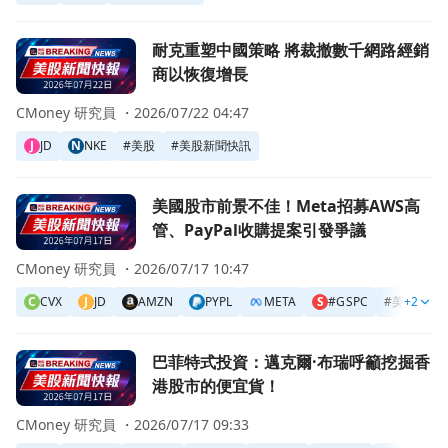
前往耐克重塑中國策略 將裁撤數千網路經銷商以恢復增長頁
耐克重塑中國策略 將裁撤數千網路經銷
商以恢復增長
CMoney 研究員 ・
2026/07/22 04:47
J
JD
N
NKE
#
美股
#
美股新聞快訊
前往美國股市前景不佳！Meta招募AWS高管、PayPal收購
美國股市前景不佳！Meta招募AWS高
管、PayPal收購提案引發爭議
CMoney 研究員 ・
2026/07/17 10:47
C
CVX
J
JD
AMZN
PYPL
META
S
#GSPC
#
美股
+2
#
前往巴菲特式投資：邁克爾·布瑞呼籲挖掘香港股市的便宜貨
巴菲特式投資：邁克爾·布瑞呼籲挖掘香
港股市的便宜貨！
CMoney 研究員 ・
2026/07/17 09:33