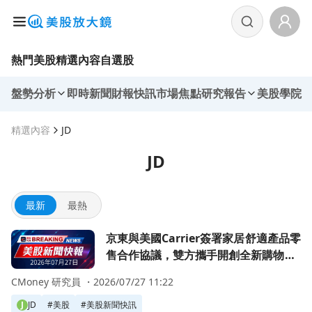
熱門美股
精選內容
自選股
盤勢分析
即時新聞
財報快訊
市場焦點
研究報告
美股學院
精選內容
JD
JD
最新
最熱
前往京東與美國Carrier簽署家居舒適產品零售合作協議，
京東與美國Carrier簽署家居舒適產品零
售合作協議，雙方攜手開創全新購物體
驗！
CMoney 研究員 ・
2026/07/27 11:22
J
JD
#
美股
#
美股新聞快訊