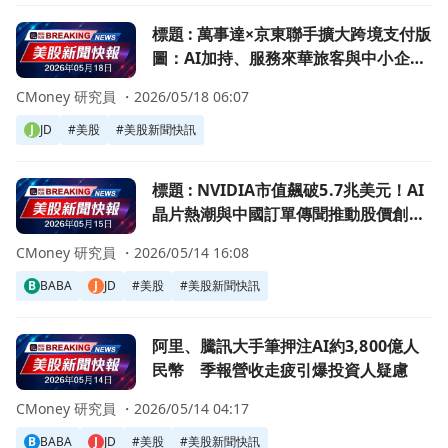
前往標題 : 萬事達×京東聯手擴大跨境支付版圖：AI加持、
標題 : 萬事達×京東聯手擴大跨境支付版
圖：AI加持、服務來華旅客與中小企融
資
CMoney 研究員 ・
2026/05/18 06:07
J
JD
#
美股
#
美股新聞快訊
前往標題 : NVIDIA市值飆破5.7兆美元！AI晶片熱潮與中
標題 : NVIDIA市值飆破5.7兆美元！AI
晶片熱潮與中國訂單傳聞推動股價創新
高
CMoney 研究員 ・
2026/05/14 16:08
B
BABA
J
JD
#
美股
#
美股新聞快訊
前往阿里、騰訊大手筆押注AI約3,800億人民幣 季報營收
阿里、騰訊大手筆押注AI約3,800億人
民幣 季報營收走疲引爆投資人疑慮
CMoney 研究員 ・
2026/05/14 04:17
B
BABA
J
JD
#
美股
#
美股新聞快訊