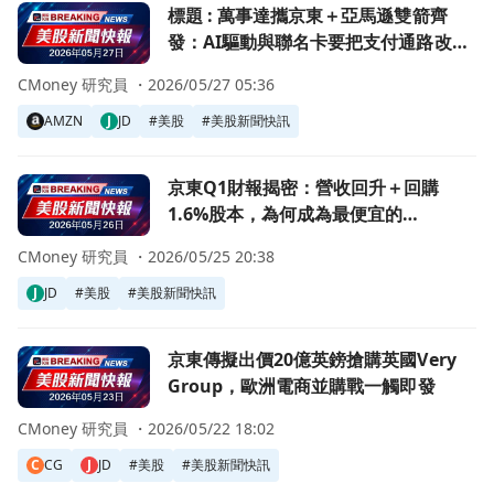
前往標題 : 萬事達攜京東＋亞馬遜雙箭齊發：AI驅動與聯名
標題 : 萬事達攜京東＋亞馬遜雙箭齊
發：AI驅動與聯名卡要把支付通路改
寫？
CMoney 研究員 ・
2026/05/27 05:36
AMZN
J
JD
#
美股
#
美股新聞快訊
前往京東Q1財報揭密：營收回升＋回購1.6%股本，為何成為最
京東Q1財報揭密：營收回升＋回購
1.6%股本，為何成為最便宜的
NASDAQ買點？
CMoney 研究員 ・
2026/05/25 20:38
J
JD
#
美股
#
美股新聞快訊
前往京東傳擬出價20億英鎊搶購英國Very Group，歐洲電
京東傳擬出價20億英鎊搶購英國Very
Group，歐洲電商並購戰一觸即發
CMoney 研究員 ・
2026/05/22 18:02
C
CG
J
JD
#
美股
#
美股新聞快訊