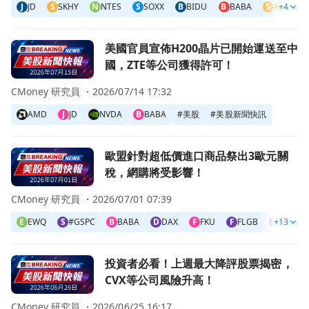
J
JD
S
SKHY
N
NTES
S
SOXX
B
BIDU
B
BABA
S
#GSPC
+4
前往美國官員宣佈H200晶片已開始運送至中國，ZTE等公司
美國官員宣佈H200晶片已開始運送至中
國，ZTE等公司獲得許可！
CMoney 研究員 ・
2026/07/14 17:32
AMD
J
JD
NVDA
B
BABA
#
美股
#
美股新聞快訊
前往歐盟針對超低價進口商品祭出3歐元關稅，網購將受影響
歐盟針對超低價進口商品祭出3歐元關
稅，網購將受影響！
CMoney 研究員 ・
2026/07/01 07:39
E
EWQ
S
#GSPC
B
BABA
D
DAX
F
FKU
F
FLGB
F
+13
FLGR
前往投資者必看！上週最大降評股票揭密，CVX等公司風險升
投資者必看！上週最大降評股票揭密，
CVX等公司風險升高！
CMoney 研究員 ・
2026/06/25 16:17