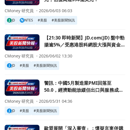
CMoney 研究員 ・
2026/06/03 06:03
J
JD
N
NTES
#
美股
#
美股新聞快訊
前往【21:30 即時新聞】JD.com(JD) 盤中勁揚逾5%／
【21:30 即時新聞】JD.com(JD) 盤中勁
揚逾5%／受惠港股科網股大漲與資金回
流中概電商
CMoney 研究員 ・
2026/06/02 13:30
J
JD
#
美股
#
美股新聞快訊
前往警訊：中國5月製造業PMI回落至50.0，經濟動能放緩
警訊：中國5月製造業PMI回落至
50.0，經濟動能放緩但出口與服務成為
兩極力量
CMoney 研究員 ・
2026/05/31 04:36
J
JD
#
美股
#
美股新聞快訊
前往歐盟展開「深入審查」：懷疑京東併購Ceconomy涉中
歐盟展開「深入審查」：懷疑京東併購