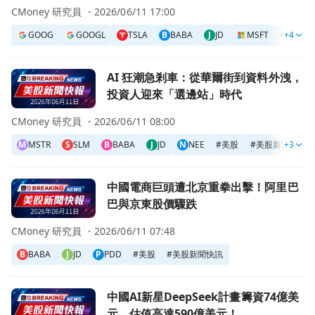
「吸乾」美國IPO市場
CMoney 研究員 ・
2026/06/11 17:00
GOOG
GOOGL
TSLA
B
BABA
J
JD
MSFT
#
+4
美股
前往AI 狂潮急剎車：從華爾街到資料外洩，投資人迎來「選
AI 狂潮急剎車：從華爾街到資料外洩，
投資人迎來「選邊站」時代
CMoney 研究員 ・
2026/06/11 08:00
M
MSTR
S
SLM
B
BABA
J
JD
N
NEE
#
美股
#
美股新聞快訊
+3
前往中國電商巨頭遭北京重拳出擊！阿里巴巴與京東股價驟跌
中國電商巨頭遭北京重拳出擊！阿里巴
巴與京東股價驟跌
CMoney 研究員 ・
2026/06/11 07:48
B
BABA
J
JD
P
PDD
#
美股
#
美股新聞快訊
前往中國AI新星DeepSeek計畫籌資74億美元，估值高達59
中國AI新星DeepSeek計畫籌資74億美
元，估值高達590億美元！