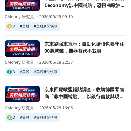
Ceconomy涉中國補貼，恐扭曲歐洲零
售市場
CMoney 研究員 ・
2026/05/29 09:10
J
JD
#
美股
#
美股新聞快訊
前往京東劉強東宣示：自動化擴張也要守住90萬就業，機器
京東劉強東宣示：自動化擴張也要守住
90萬就業，機器替代不裁員
CMoney 研究員 ・
2026/05/28 22:37
J
JD
#
美股
#
美股新聞快訊
前往京東回應歐盟補貼調查：收購德國零售商「非中國補貼」
京東回應歐盟補貼調查：收購德國零售
商「非中國補貼」、以銀行借款與現金
支付
CMoney 研究員 ・
2026/05/28 16:06
J
JD
#
美股
#
美股新聞快訊