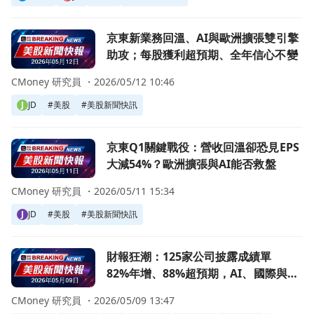
前往京東新業務回溫、AI與歐洲擴張雙引擎助攻；每股獲利
京東新業務回溫、AI與歐洲擴張雙引擎
助攻；每股獲利超預期、全年信心不變
CMoney 研究員 ・
2026/05/12 10:46
J
JD
#
美股
#
美股新聞快訊
前往京東Q1關鍵戰役：營收回溫卻恐見EPS大減54%？歐洲擴
京東Q1關鍵戰役：營收回溫卻恐見EPS
大減54%？歐洲擴張與AI能否救盤
CMoney 研究員 ・
2026/05/11 15:34
J
JD
#
美股
#
美股新聞快訊
前往財報狂潮：125家公司披露成績單 82%年增、88%超
財報狂潮：125家公司披露成績單
82%年增、88%超預期，AI、國際與能
源成多空焦點
CMoney 研究員 ・
2026/05/09 13:47