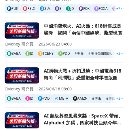
P
PUK
R
RELX
S
SLV
E
E
J
JD
F
FOX
F
FOXA
C
+7
CVX
前往中國消費熄火、AI火熱：618銷售成長驟降 揭開「兩
中國消費熄火、AI火熱：618銷售成長
驟降 揭開「兩個中國經濟」撕裂現實
CMoney 研究員 ・
2026/06/23 04:00
B
BABA
J
JD
T
TCEHY
P
PDD
#
美股
#
美股新聞快訊
#
+2
美股精
前往AI購物大戰＋折扣退燒：中國電商618轉向「利潤戰」
AI購物大戰＋折扣退燒：中國電商618
轉向「利潤戰」恐重塑全球零售版圖
CMoney 研究員 ・
2026/06/18 08:00
B
BABA
J
JD
P
PDD
META
AMZN
#
美股
#
美股新聞快
+3
前往AI 超級募資風暴來襲：SpaceX 帶頭、Alphabet 
AI 超級募資風暴來襲：SpaceX 帶頭、
Alphabet 加碼，四家科技巨頭今年恐