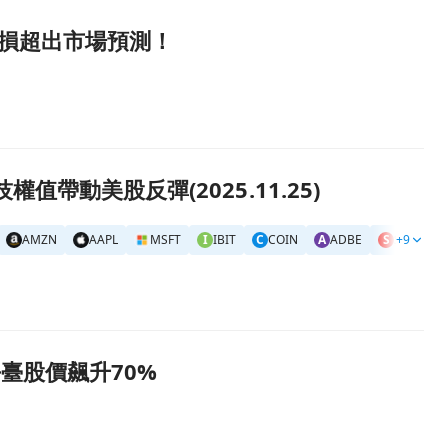
股虧損超出市場預測！
帶動美股反彈(2025.11.25)
AMZN
AAPL
MSFT
I
IBIT
C
COIN
A
ADBE
S
SEMR
+9
平臺股價飆升70%