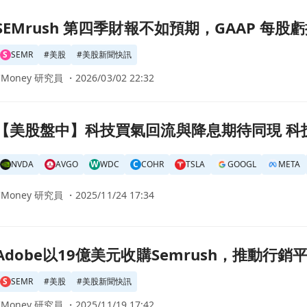
如預期，GAAP 每股虧損超出市場預測！頁面
SEMrush 第四季財報不如預期，GAAP 每
S
SEMR
#
美股
#
美股新聞快訊
CMoney 研究員 ・
2026/03/02 22:32
息期待同現 科技權值帶動美股反彈(2025.11.25)頁面
【美股盤中】科技買氣回流與降息期待同現 科技權值
NVDA
AVGO
W
WDC
C
COHR
TSLA
GOOGL
META
CMoney 研究員 ・
2025/11/24 17:34
mrush，推動行銷平臺股價飆升70%頁面
Adobe以19億美元收購Semrush，推動行銷
S
SEMR
#
美股
#
美股新聞快訊
CMoney 研究員 ・
2025/11/19 17:42