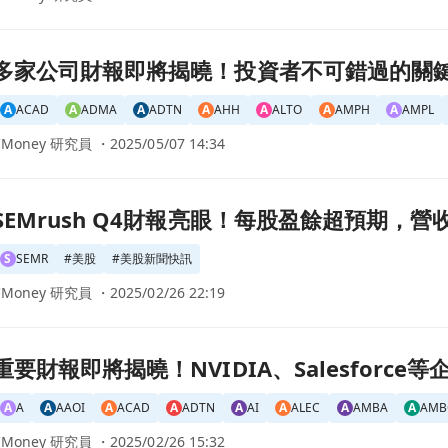
資者不可錯過的關鍵資料頁面
多家公司財報即將揭曉！投資者不可錯過的關
A
ACAD
A
ADMA
A
ADTN
A
AHH
A
ALTO
A
AMPH
A
AMPL
CMoney 研究員 ・
2025/05/07 14:34
！每股盈餘超預期，營收增長23%頁面
SEMrush Q4財報亮眼！每股盈餘超預期，營
S
SEMR
#
美股
#
美股新聞快訊
CMoney 研究員 ・
2025/02/26 22:19
、Salesforce等企業表現引發關注頁面
重要財報即將揭曉！NVIDIA、Salesforce
A
A
A
AAOI
A
ACAD
A
ADTN
A
AI
A
ALEC
A
AMBA
A
AMB
CMoney 研究員 ・
2025/02/26 15:32