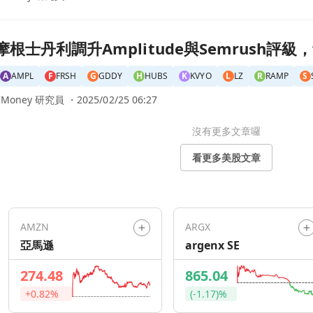
de與Semrush評級，預示中小企業市場回暖！頁面
摩根士丹利調升Amplitude與Semrush
A
AMPL
F
FRSH
G
GDDY
H
HUBS
K
KVYO
L
LZ
R
RAMP
S
CMoney 研究員 ・
2025/02/25 06:27
沒有更多文章囉
看更多美股文章
AMZN
ARGX
亞馬遜
argenx SE
274.48
865.04
+0.82%
(-1.17)%