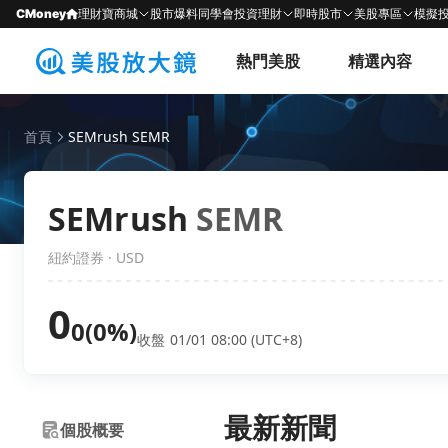
CMoney
理財寶商城
股市爆料同學會
投資理財
即時股市
美股專區
模擬
熱門美股
精選內容
首頁
SEMrush SEMR
SEMrush
SEMR
紐約證券 · USD
0
0
(0%)
收盤 01/01 08:00 (UTC+8)
最新新聞
個股概要