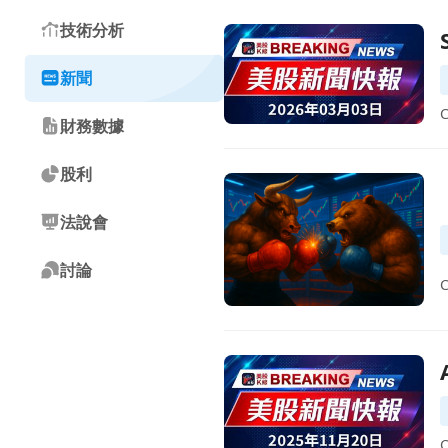
技術分析
前往SEMrush 第四季財報不
新聞
財務數據
股利
前往【美股盤中】科技買氣回流與降
法說會
討論
前往Adobe以19億美元收購Se