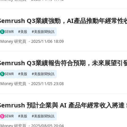
，AI產品推動年經常性收入目標達3000萬美元！頁面
Semrush Q3業績強勁，AI產品推動年經常
S
SEMR
#
美股
#
美股新聞快訊
CMoney 研究員 ・
2025/11/06 18:09
符合預期，未來展望引發關注！頁面
Semrush Q3業績報告符合預期，未來展望引
S
SEMR
#
美股
#
美股新聞快訊
CMoney 研究員 ・
2025/11/05 23:08
I 產品年經常收入將達 5000 萬美元，聚焦高價值市場！頁面
Semrush 預計企業與 AI 產品年經常收入將
S
SEMR
#
美股
#
美股新聞快訊
CMoney 研究員 ・
2025/08/05 20:04