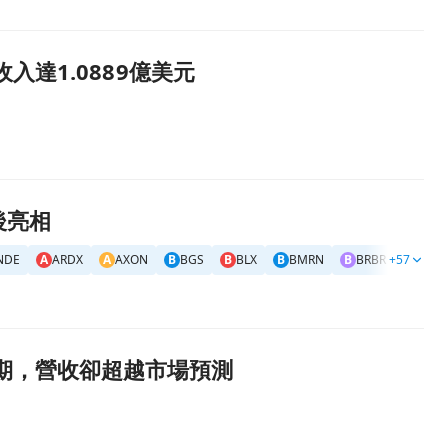
收入達1.0889億美元
後亮相
NDE
A
ARDX
A
AXON
B
BGS
B
BLX
B
BMRN
B
BRBR
+57
B
BSM
預期，營收卻超越市場預測