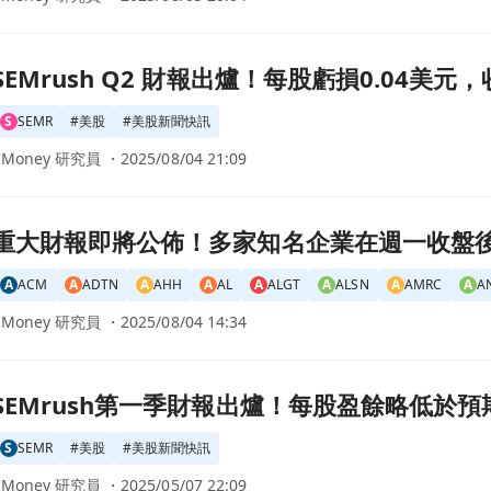
每股虧損0.04美元，收入達1.0889億美元頁面
SEMrush Q2 財報出爐！每股虧損0.04美元，
S
SEMR
#
美股
#
美股新聞快訊
CMoney 研究員 ・
2025/08/04 21:09
名企業在週一收盤後亮相頁面
重大財報即將公佈！多家知名企業在週一收盤
A
ACM
A
ADTN
A
AHH
A
AL
A
ALGT
A
ALSN
A
AMRC
A
A
CMoney 研究員 ・
2025/08/04 14:34
爐！每股盈餘略低於預期，營收卻超越市場預測頁面
SEMrush第一季財報出爐！每股盈餘略低於
S
SEMR
#
美股
#
美股新聞快訊
CMoney 研究員 ・
2025/05/07 22:09