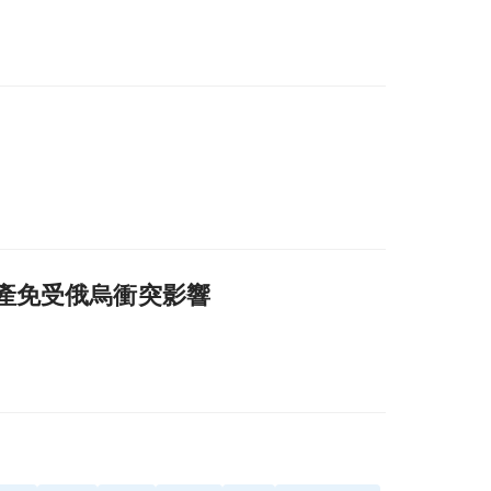
資產免受俄烏衝突影響