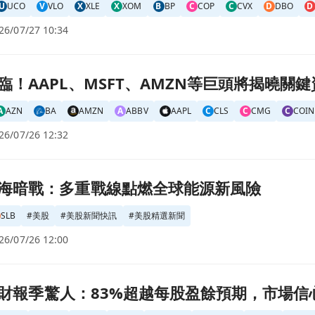
U
UCO
V
VLO
X
XLE
X
XOM
B
BP
C
COP
C
CVX
D
DBO
D
26/07/27 10:34
等巨頭將揭曉關鍵資料，市場情緒何去何從？頁面
臨！AAPL、MSFT、AMZN等巨頭將揭曉關
A
AZN
BA
AMZN
A
ABBV
AAPL
C
CLS
C
CMG
C
COIN
26/07/26 12:32
新風險頁面
海暗戰：多重戰線點燃全球能源新風險
SLB
#
美股
#
美股新聞快訊
#
美股精選新聞
26/07/26 12:00
盈餘預期，市場信心重燃！頁面
0企業財報季驚人：83%超越每股盈餘預期，市場