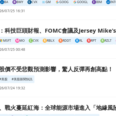
BA
B
BMY
C
CVX
GM
GOOG
GOOGL
I
IBM
INT
26/07/25 16:31
ey Mike's IPO引發市場關注頁面
科技巨頭財報、FOMC會議及Jersey Mike'
MSFT
M
MO
C
CVX
R
RBLX
R
RDDT
R
RL
R
RPT
R
RZLT
26/07/25 00:48
彈再創高點！頁面
股價不受悲觀預測影響，驚人反彈再創高點！
#
美股
#
美股新聞快訊
26/07/24 19:32
進入「地緣風險新常態」頁面
、戰火蔓延紅海：全球能源市場進入「地緣風