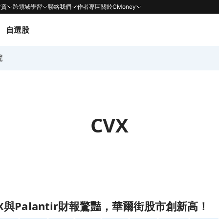
投資
跨領域學習
聯絡我們
作者專區
關於CMoney
自選股
院
CVX
街股市創新高！頁面
eX與Palantir財報驚豔，華爾街股市創新高！