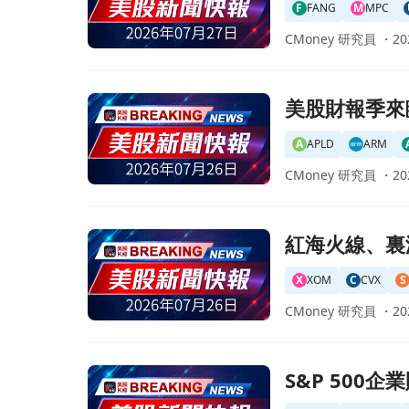
F
FANG
M
MPC
CMoney 研究員 ・
20
前往美股財報季來臨！AAPL、MSFT、AMZN
美股財報季來
A
APLD
ARM
CMoney 研究員 ・
20
前往紅海火線、裏海暗戰：多重戰線點燃全球能源
紅海火線、裏
X
XOM
C
CVX
S
CMoney 研究員 ・
20
前往S&P 500企業財報季驚人：83%超越每股
S&P 50