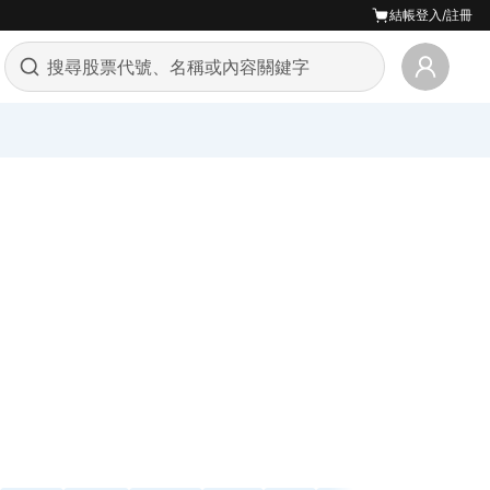
結帳
登入/註冊