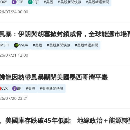
OXY
C
COP
E
EQT
#
美股
#
美股新聞快訊
#
美股精選新聞
26/07/24 00:00
全球能源市場再陷地緣政治黑洞頁面
風暴：伊朗與胡塞掀封鎖威脅，全球能源市場
MSFT
NVDA
#
美股
#
美股新聞快訊
#
美股精選新聞
26/07/21 12:00
灣平臺頁面
佛龍因熱帶風暴關閉美國墨西哥灣平臺
C
CVX
B
BP
#
美股
#
美股新聞快訊
26/07/20 23:21
緣政治＋能源轉型正把全球原油市場推向「高敏感時代」頁面
、美國庫存跌破45年低點 地緣政治＋能源轉