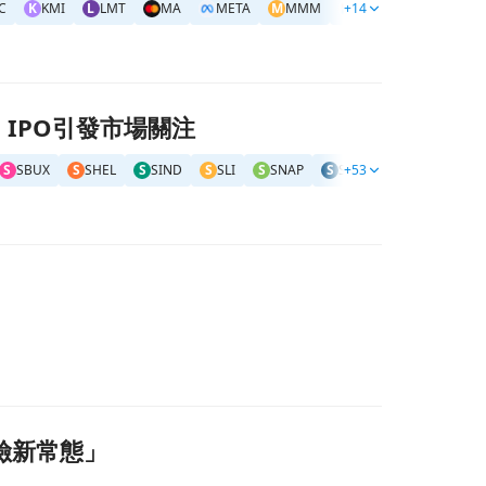
C
K
KMI
L
LMT
MA
META
M
MMM
+14
MSFT
N
NEM
P
s IPO引發市場關注
S
SBUX
S
SHEL
S
SIND
S
SLI
S
SNAP
S
SNDK
+53
NVDA
N
險新常態」