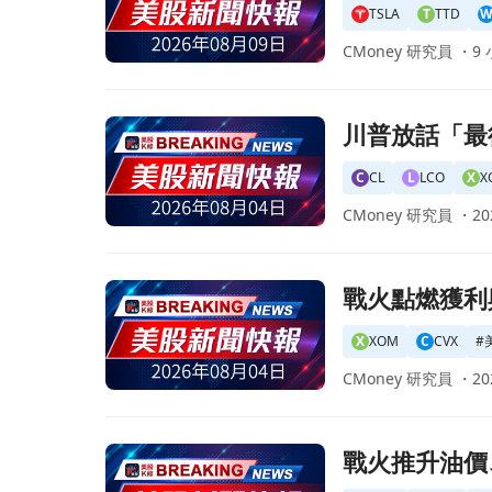
TSLA
T
TTD
CMoney 研究員 ・
9
前往川普放話「最後機會」 伊朗衝突撼動油市：
川普放話「最
C
CL
L
LCO
X
X
CMoney 研究員 ・
20
前往戰火點燃獲利與量子革命：油價暴漲、總統開
戰火點燃獲利
X
XOM
C
CVX
#
CMoney 研究員 ・
20
前往戰火推升油價、川普嗆「賺太多」：能源股暴
戰火推升油價