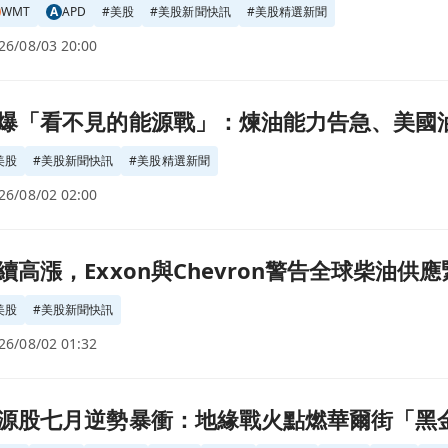
WMT
A
APD
#
美股
#
美股新聞快訊
#
美股精選新聞
26/08/03 20:00
力告急、美國油價恐長期高燒頁面
爆「看不見的能源戰」：煉油能力告急、美國
美股
#
美股新聞快訊
#
美股精選新聞
26/08/02 02:00
警告全球柴油供應緊張頁面
高漲，Exxon與Chevron警告全球柴油供應
美股
#
美股新聞快訊
26/08/02 01:32
燃華爾街「黑金行情」頁面
源股七月逆勢暴衝：地緣戰火點燃華爾街「黑