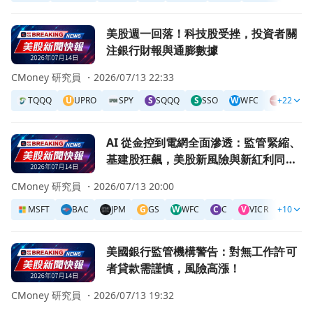
前往美股週一回落！科技股受挫，投資者關注銀行財報與通膨
美股週一回落！科技股受挫，投資者關
注銀行財報與通膨數據
CMoney 研究員 ・
2026/07/13 22:33
TQQQ
U
UPRO
SPY
S
SQQQ
S
SSO
W
WFC
+22
VOO
前往AI 從金控到電網全面滲透：監管緊縮、基建股狂飆，美
AI 從金控到電網全面滲透：監管緊縮、
基建股狂飆，美股新風險與新紅利同時
爆發
CMoney 研究員 ・
2026/07/13 20:00
MSFT
BAC
JPM
G
GS
W
WFC
C
C
V
VICR
+10
V
VRT
前往美國銀行監管機構警告：對無工作許可者貸款需謹慎，風
美國銀行監管機構警告：對無工作許可
者貸款需謹慎，風險高漲！
CMoney 研究員 ・
2026/07/13 19:32