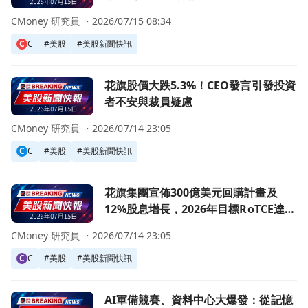
CMoney 研究員 ・
2026/07/15 08:34
C
C
#
美股
#
美股新聞快訊
前往花旗股價大跌5.3%！CEO發言引發投資者不安與裁員疑
花旗股價大跌5.3%！CEO發言引發投資
者不安與裁員疑慮
CMoney 研究員 ・
2026/07/14 23:05
C
C
#
美股
#
美股新聞快訊
前往花旗集團宣佈300億美元回購計畫及12%股息增長，2026年目
花旗集團宣佈300億美元回購計畫及
12%股息增長，2026年目標RoTCE達
10%-11%
CMoney 研究員 ・
2026/07/14 23:05
C
C
#
美股
#
美股新聞快訊
前往AI軍備競賽、資料中心大爆發：從記憶體、綠能到軍工
AI軍備競賽、資料中心大爆發：從記憶