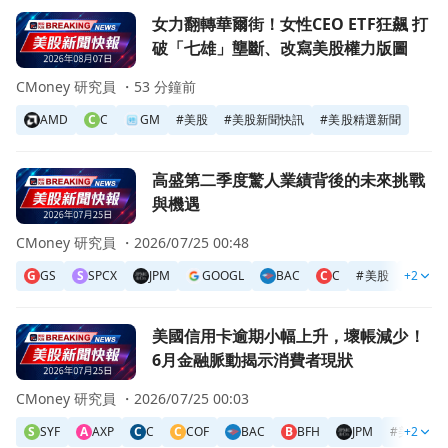
前往女力翻轉華爾街！女性CEO ETF狂飆 打破「七雄」壟
女力翻轉華爾街！女性CEO ETF狂飆 打
破「七雄」壟斷、改寫美股權力版圖
CMoney 研究員 ・
53 分鐘前
AMD
C
C
GM
#
美股
#
美股新聞快訊
#
美股精選新聞
前往高盛第二季度驚人業績背後的未來挑戰與機遇頁面
高盛第二季度驚人業績背後的未來挑戰
與機遇
CMoney 研究員 ・
2026/07/25 00:48
G
GS
S
SPCX
JPM
GOOGL
BAC
C
C
#
美股
+2
#
美股
前往美國信用卡逾期小幅上升，壞帳減少！6月金融脈動揭示
美國信用卡逾期小幅上升，壞帳減少！
6月金融脈動揭示消費者現狀
CMoney 研究員 ・
2026/07/25 00:03
S
SYF
A
AXP
C
C
C
COF
BAC
B
BFH
JPM
#
美股
+2
#