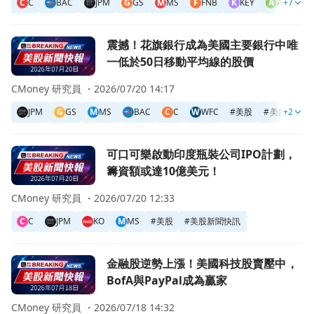
C
C
BAC
JPM
G
GS
M
MS
F
FNB
K
KEY
A
ALLY
+7
前往震撼！花旗銀行成為美國主要銀行中唯一低於50日移動
震撼！花旗銀行成為美國主要銀行中唯
一低於50日移動平均線的股價
CMoney 研究員 ・
2026/07/20 14:17
JPM
G
GS
M
MS
BAC
C
C
W
WFC
#
美股
#
美股新聞快
+2
前往可口可樂啟動印度瓶裝公司IPO計劃，籌資額或達10億
可口可樂啟動印度瓶裝公司IPO計劃，
籌資額或達10億美元！
CMoney 研究員 ・
2026/07/20 12:33
C
C
JPM
KO
M
MS
#
美股
#
美股新聞快訊
前往金融股逆勢上漲！美國科技股賣壓中，BofA與PayPal成
金融股逆勢上漲！美國科技股賣壓中，
BofA與PayPal成為贏家
CMoney 研究員 ・
2026/07/18 14:32