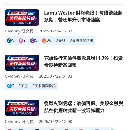
前往Lamb Weston財報亮眼！每股盈餘超預期，營收攀升
Lamb Weston財報亮眼！每股盈餘超
預期，營收攀升引市場熱議
CMoney 研究員 ・
2026/07/24 12:33
A
A
B
B
C
C
L
LW
#
美股
#
美股新聞快訊
前往花旗銀行宣佈每股派息增11.7%！投資者期待新高回報頁
花旗銀行宣佈每股派息增11.7%！投資
者期待新高回報
CMoney 研究員 ・
2026/07/22 04:33
C
C
#
美股
#
美股新聞快訊
前往從戰火到雲端：油價再飆、美股金融與航空供應鏈掀新一
從戰火到雲端：油價再飆、美股金融與
航空供應鏈掀新一波通膨壓力
CMoney 研究員 ・
2026/07/20 15:00