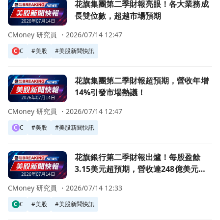
前往花旗集團第二季財報亮眼！各大業務成長雙位數，超越市
花旗集團第二季財報亮眼！各大業務成
長雙位數，超越市場預期
CMoney 研究員 ・
2026/07/14 12:47
C
C
#
美股
#
美股新聞快訊
前往花旗集團第二季財報超預期，營收年增14%引發市場熱議
花旗集團第二季財報超預期，營收年增
14%引發市場熱議！
CMoney 研究員 ・
2026/07/14 12:47
C
C
#
美股
#
美股新聞快訊
前往花旗銀行第二季財報出爐！每股盈餘3.15美元超預期，營
花旗銀行第二季財報出爐！每股盈餘
3.15美元超預期，營收達248億美元創
新高！
CMoney 研究員 ・
2026/07/14 12:33
C
C
#
美股
#
美股新聞快訊