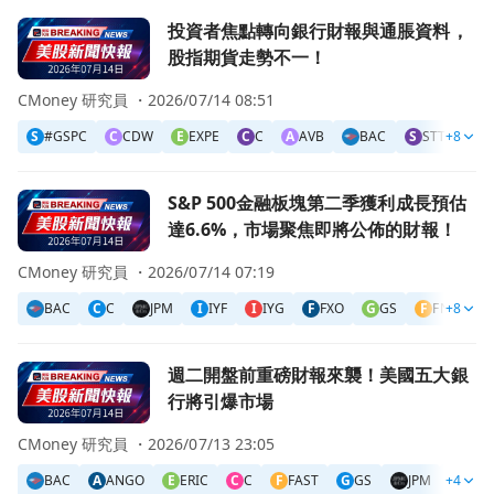
前往投資者焦點轉向銀行財報與通脹資料，股指期貨走勢不一
投資者焦點轉向銀行財報與通脹資料，
股指期貨走勢不一！
CMoney 研究員 ・
2026/07/14 08:51
S
#GSPC
C
CDW
E
EXPE
C
C
A
AVB
BAC
S
STT
+8
W
W
前往S&P 500金融板塊第二季獲利成長預估達6.6%，市場
S&P 500金融板塊第二季獲利成長預估
達6.6%，市場聚焦即將公佈的財報！
CMoney 研究員 ・
2026/07/14 07:19
BAC
C
C
JPM
I
IYF
I
IYG
F
FXO
G
GS
F
FNCL
+8
前往週二開盤前重磅財報來襲！美國五大銀行將引爆市場頁面
週二開盤前重磅財報來襲！美國五大銀
行將引爆市場
CMoney 研究員 ・
2026/07/13 23:05
BAC
A
ANGO
E
ERIC
C
C
F
FAST
G
GS
JPM
+4
W
WFC