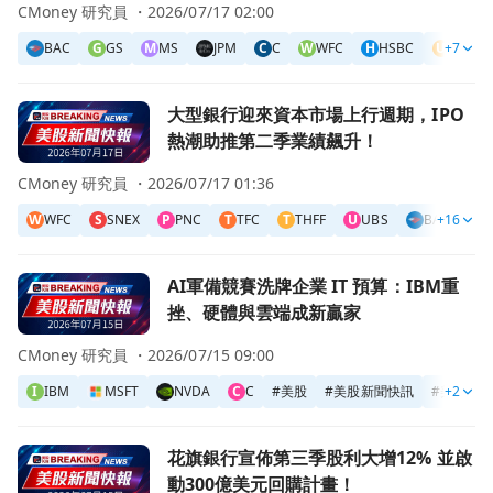
CMoney 研究員 ・
2026/07/17 02:00
BAC
G
GS
M
MS
JPM
C
C
W
WFC
H
HSBC
U
+7
UBS
前往大型銀行迎來資本市場上行週期，IPO熱潮助推第二季業
大型銀行迎來資本市場上行週期，IPO
熱潮助推第二季業績飆升！
CMoney 研究員 ・
2026/07/17 01:36
W
WFC
S
SNEX
P
PNC
T
TFC
T
THFF
U
UBS
BAC
+16
B
前往AI軍備競賽洗牌企業 IT 預算：IBM重挫、硬體與雲端成
AI軍備競賽洗牌企業 IT 預算：IBM重
挫、硬體與雲端成新贏家
CMoney 研究員 ・
2026/07/15 09:00
I
IBM
MSFT
NVDA
C
C
#
美股
#
美股新聞快訊
#
美股精選
+2
前往花旗銀行宣佈第三季股利大增12% 並啟動300億美元回
花旗銀行宣佈第三季股利大增12% 並啟
動300億美元回購計畫！