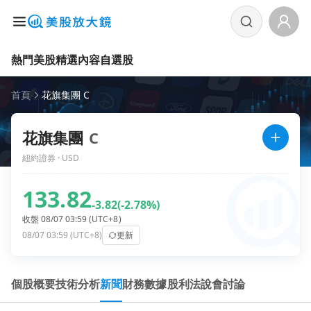
熱門美股
精選內容
自選股
首頁
花旗集團 C
花旗集團
C
紐約證券 · USD
133.82
-3.82
(-2.78%)
收盤 08/07 03:59 (UTC+8)
08/07 03:59 (UTC+8)
更新
個股概要
技術分析
新聞
財務數據
股利
法說會
討論