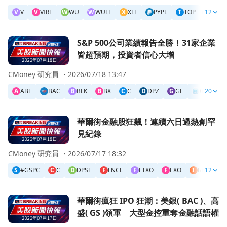
V
V
V
VIRT
W
WU
W
WULF
X
XLF
PYPL
T
TOP
+12
T
TRV
前往S&P 500公司業績報告全勝！31家企業皆超預期，投資
S&P 500公司業績報告全勝！31家企業
皆超預期，投資者信心大增
CMoney 研究員 ・
2026/07/18 13:47
A
ABT
BAC
B
BLK
B
BX
C
C
D
DPZ
G
GE
GM
+20
前往華爾街金融股狂飆！連續六日過熱創罕見紀錄頁面
華爾街金融股狂飆！連續六日過熱創罕
見紀錄
CMoney 研究員 ・
2026/07/17 18:32
S
#GSPC
C
C
D
DPST
F
FNCL
F
FTXO
F
FXO
I
IAT
+12
I
I
前往華爾街瘋狂 IPO 狂潮：美銀( BAC )、高盛( GS )領
華爾街瘋狂 IPO 狂潮：美銀( BAC )、高
盛( GS )領軍 大型金控重奪金融話語權