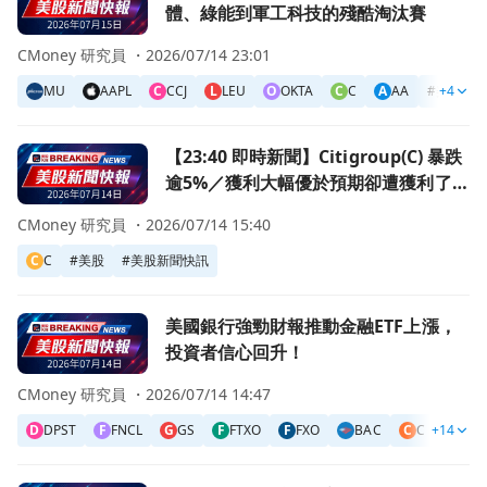
體、綠能到軍工科技的殘酷淘汰賽
CMoney 研究員 ・
2026/07/14 23:01
MU
AAPL
C
CCJ
L
LEU
O
OKTA
C
C
A
AA
#
美股
+4
前往【23:40 即時新聞】Citigroup(C) 暴跌逾5%／獲
【23:40 即時新聞】Citigroup(C) 暴跌
逾5%／獲利大幅優於預期卻遭獲利了結
壓回
CMoney 研究員 ・
2026/07/14 15:40
C
C
#
美股
#
美股新聞快訊
前往美國銀行強勁財報推動金融ETF上漲，投資者信心回升！
美國銀行強勁財報推動金融ETF上漲，
投資者信心回升！
CMoney 研究員 ・
2026/07/14 14:47
D
DPST
F
FNCL
G
GS
F
FTXO
F
FXO
BAC
C
C
+14
S
#GS