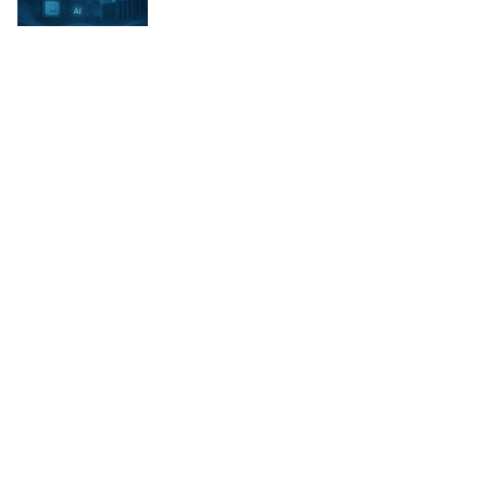
莫紹晉 ・
2025/11/25 09:40
TSM
台
台積電(2330)
S
SOXX
QQQ
SPY
A
ARKK
+33
I
I
前往華爾街分析師最新推薦：Netflix、AMD與Micron成為
華爾街分析師最新推薦：Netflix、
AMD與Micron成為投資焦點！
CMoney 研究員 ・
2025/10/11 14:02
AMAT
AMD
A
ANF
DIS
E
EMR
MU
NFLX
+4
P
前往【美股動態】Tariff升溫，消費鏈衝擊擴散頁面
【美股動態】Tariff升溫，消費鏈衝擊
擴散
CMoney 研究員 ・
2025/10/08 13:11
R
RL
L
LULU
G
GPS
A
ANF
P
PVH
T
TPR
W
WMT
+18
T
TG