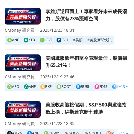
前往李維斯逆風而上！專家看好未來成長潛力，股價有23%
李維斯逆風而上！專家看好未來成長潛
力，股價有23%漲幅空間
CMoney 研究員 ・
2025/12/23 18:31
A
ANF
K
KTB
L
LEVI
P
PVH
#
美股
#
美股新聞快訊
前往美國鷹服飾年初至今表現最佳，股價飆升65.21%！頁面
美國鷹服飾年初至今表現最佳，股價飆
升65.21%！
CMoney 研究員 ・
2025/12/19 23:46
A
AEO
A
ANF
B
BKE
B
BOOT
B
BURL
F
FDIS
F
FXD
+13
R
前往美股收高迎接假期，S&P 500與道瓊指數上揚，納斯達
美股收高迎接假期，S&P 500與道瓊指
數上揚，納斯達克斷七連勝
CMoney 研究員 ・
2025/11/28 18:35
AMZN
A
ANF
C
CHWY
GOOG
GOOGL
M
M
+11
META