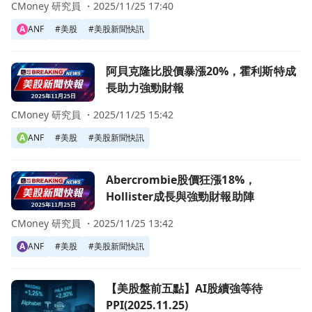
CMoney 研究員 ・
2025/11/25 17:40
A
ANF
#
美股
#
美股新聞快訊
前往阿貝克隆比股價暴漲20%，霍利斯特成長助力強勁財報頁
阿貝克隆比股價暴漲20%，霍利斯特成
長助力強勁財報
CMoney 研究員 ・
2025/11/25 15:42
A
ANF
#
美股
#
美股新聞快訊
前往Abercrombie股價狂漲18%，Hollister成長與強勁財
Abercrombie股價狂漲18%，
Hollister成長與強勁財報助陣
CMoney 研究員 ・
2025/11/25 13:42
A
ANF
#
美股
#
美股新聞快訊
前往【美股盤前五點】AI股續強等待PPI(2025.11.25)頁面
【美股盤前五點】AI股續強等待
PPI(2025.11.25)