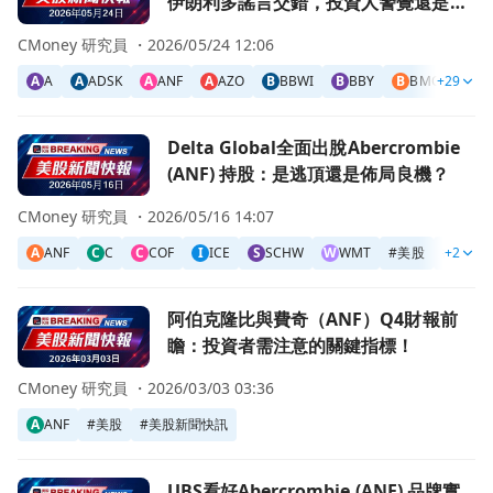
伊朗利多謠言交錯，投資人警覺還是繼
續押注？
CMoney 研究員 ・
2026/05/24 12:06
A
A
A
ADSK
A
ANF
A
AZO
B
BBWI
B
BBY
B
BMO
+29
B
BU
前往Delta Global全面出脫Abercrombie (ANF) 持股
Delta Global全面出脫Abercrombie
(ANF) 持股：是逃頂還是佈局良機？
CMoney 研究員 ・
2026/05/16 14:07
A
ANF
C
C
C
COF
I
ICE
S
SCHW
W
WMT
#
美股
#
+2
美股新
前往阿伯克隆比與費奇（ANF）Q4財報前瞻：投資者需注意
阿伯克隆比與費奇（ANF）Q4財報前
瞻：投資者需注意的關鍵指標！
CMoney 研究員 ・
2026/03/03 03:36
A
ANF
#
美股
#
美股新聞快訊
前往UBS看好Abercrombie (ANF) 品牌實力，目標價160美
UBS看好Abercrombie (ANF) 品牌實