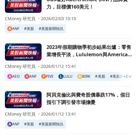
力，目標價160美元！
CMoney 研究員 ・
2026/02/03 10:10
A
ANF
#
美股
#
美股新聞快訊
前往2023年假期購物季初步結果出爐：零售業增長平淡，Lululem
2023年假期購物季初步結果出爐：零售
業增長平淡，Lululemon與American
Eagle表現亮眼
CMoney 研究員 ・
2026/01/12 15:41
A
AEO
A
ANF
F
FIVE
L
LULU
B
BIRK
#
美股
#
美股新聞快訊
+2
前往阿貝克倫比與費奇股價暴跌17%，假日指引下調引發市
阿貝克倫比與費奇股價暴跌17%，假日
指引下調引發市場擔憂
CMoney 研究員 ・
2026/01/12 13:41
A
ANF
#
美股
#
美股新聞快訊