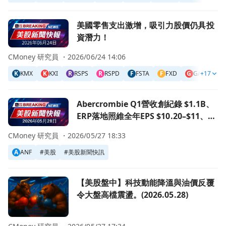
前往美國零售支出激增，吸引力股價仍具投資潛力！頁面
美國零售支出激增，吸引力股價仍具投
資潛力！
CMoney 研究員 ・
2026/06/24 14:06
K
KMX
K
KXI
R
RSPS
R
RSPD
F
FSTA
F
FXD
G
GAP
+17
I
I
前往Abercrombie Q1營收創紀錄 $1.1B、ERP落地照維全年
Abercrombie Q1營收創紀錄 $1.1B、
ERP落地照維全年EPS $10.20–$11、擬
回購$450M誘人資本回報
CMoney 研究員 ・
2026/05/27 18:33
A
ANF
#
美股
#
美股新聞快訊
前往【美股盤中】科技動能降溫與油價反覆令大盤高檔震盪。(2026
【美股盤中】科技動能降溫與油價反覆
令大盤高檔震盪。(2026.05.28)