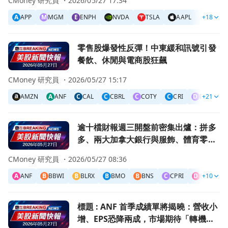
CMoney 研究員 ・
2026/05/27 17:34
A
APP
M
MGM
E
ENPH
NVDA
TSLA
AAPL
+18
META
前往零售股爆發性反彈！中東緩和訊號引發餐飲、休閒與電商
零售股爆發性反彈！中東緩和訊號引發
餐飲、休閒與電商股狂飆
CMoney 研究員 ・
2026/05/27 15:17
AMZN
A
ANF
C
CAL
C
CBRL
C
COTY
C
CRI
D
DASH
+21
前往逾十檔財報週三開盤前密集出爐：拼多多、兩大加拿大銀
逾十檔財報週三開盤前密集出爐：拼多
多、兩大加拿大銀行與服飾、體育零售
成市場焦點
CMoney 研究員 ・
2026/05/27 08:36
A
ANF
B
BBWI
B
BLRX
B
BMO
B
BNS
C
CPRI
D
DKS
+10
D
前往標題 : ANF 首季成績單將揭曉：營收小增、EPS恐降
標題 : ANF 首季成績單將揭曉：營收小
增、EPS恐降兩成，市場期待「轉機」