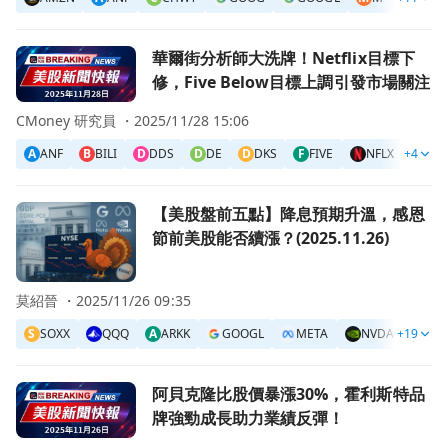
前往華爾街分析師大洗牌！Netflix目標下修，Five Belo
華爾街分析師大洗牌！Netflix目標下
修，Five Below目標上調引發市場關注
CMoney 研究員 ・
2025/11/28 15:06
A
ANF
B
BILI
D
DDS
D
DE
D
DKS
F
FIVE
NFLX
+4
N
NT
前往【美股盤前五點】降息預期升溫，感恩節前美股能否續漲？(20
【美股盤前五點】降息預期升溫，感恩
節前美股能否續漲？(2025.11.26)
莫紹晉 ・
2025/11/26 09:35
S
SOXX
QQQ
A
ARKK
GOOGL
META
NVDA
+19
AM
前往阿貝克隆比股價暴漲30%，霍利斯特品牌強勁成長助力
阿貝克隆比股價暴漲30%，霍利斯特品
牌強勁成長助力業績反彈！