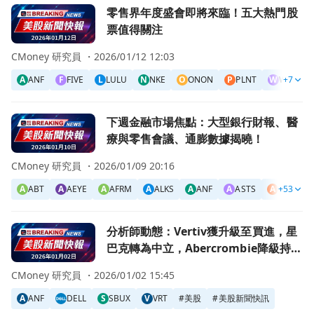
前往零售界年度盛會即將來臨！五大熱門股票值得關注頁面
零售界年度盛會即將來臨！五大熱門股
票值得關注
CMoney 研究員 ・
2026/01/12 12:03
A
ANF
F
FIVE
L
LULU
N
NKE
O
ONON
P
PLNT
W
WMT
+7
前往下週金融市場焦點：大型銀行財報、醫療與零售會議、通
下週金融市場焦點：大型銀行財報、醫
療與零售會議、通膨數據揭曉！
CMoney 研究員 ・
2026/01/09 20:16
A
ABT
A
AEYE
A
AFRM
A
ALKS
A
ANF
A
ASTS
A
AVDL
+53
前往分析師動態：Vertiv獲升級至買進，星巴克轉為中立，Abe
分析師動態：Vertiv獲升級至買進，星
巴克轉為中立，Abercrombie降級持
有，Dell面臨賣出壓力！
CMoney 研究員 ・
2026/01/02 15:45
A
ANF
DELL
S
SBUX
V
VRT
#
美股
#
美股新聞快訊