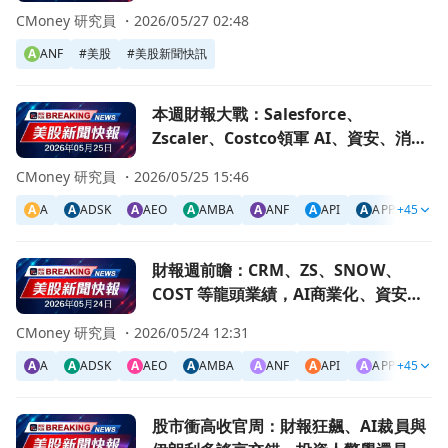
還是警訊？
CMoney 研究員 ・
2026/05/27 02:48
A
ANF
#
美股
#
美股新聞快訊
前往本週財報大戰：Salesforce、Zscaler、Costco領
本週財報大戰：Salesforce、
Zscaler、Costco領軍 AI、資安、消費
與銀行成關鍵檢驗
CMoney 研究員 ・
2026/05/25 15:46
A
A
A
ADSK
A
AEO
A
AMBA
A
ANF
A
API
A
APPS
+45
A
A
前往財報週前瞻：CRM、ZS、SNOW、COST 等龍頭業績
財報週前瞻：CRM、ZS、SNOW、
COST 等龍頭業績，AI商業化、資安與
消費韌性成關鍵檢驗
CMoney 研究員 ・
2026/05/24 12:31
A
A
A
ADSK
A
AEO
A
AMBA
A
ANF
A
API
A
APPS
+45
A
A
前往股市衝高收官周：財報狂飆、AI裁員與伊朗利多謠言交
股市衝高收官周：財報狂飆、AI裁員與