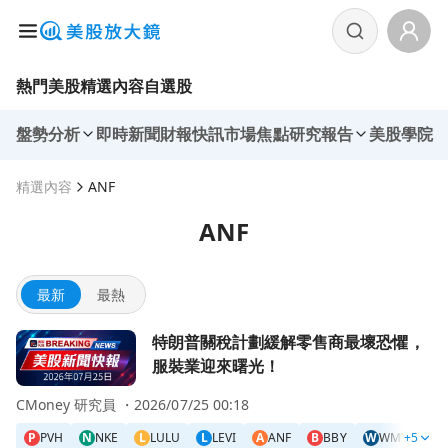
熱門美股
精選內容
自選股
盤勢分析
即時新聞
財報快訊
市場焦點
研究報告
美股學院
精選內容
ANF
ANF
最新
最熱
前往特朗普關稅計劃緩解零售商最壞恐懼，服裝業迎來曙光！
特朗普關稅計劃緩解零售商最壞恐懼，
服裝業迎來曙光！
CMoney 研究員 ・
2026/07/25 00:18
P
PVH
N
NKE
L
LULU
L
LEVI
A
ANF
B
BBY
W
WMT
+5
T
T