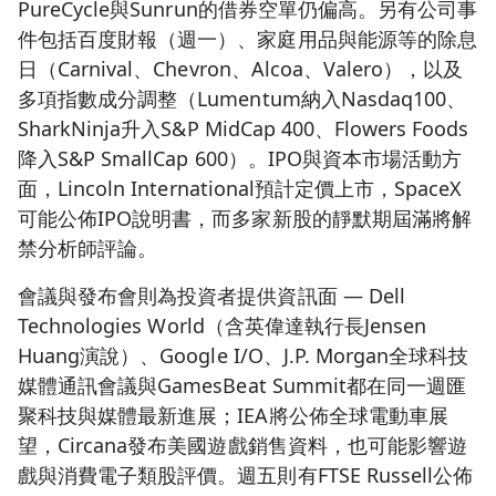
PureCycle與Sunrun的借券空單仍偏高。另有公司事
件包括百度財報（週一）、家庭用品與能源等的除息
日（Carnival、Chevron、Alcoa、Valero），以及
多項指數成分調整（Lumentum納入Nasdaq100、
SharkNinja升入S&P MidCap 400、Flowers Foods
降入S&P SmallCap 600）。IPO與資本市場活動方
面，Lincoln International預計定價上市，SpaceX
可能公佈IPO說明書，而多家新股的靜默期屆滿將解
禁分析師評論。
會議與發布會則為投資者提供資訊面 — Dell
Technologies World（含英偉達執行長Jensen
Huang演說）、Google I/O、J.P. Morgan全球科技
媒體通訊會議與GamesBeat Summit都在同一週匯
聚科技與媒體最新進展；IEA將公佈全球電動車展
望，Circana發布美國遊戲銷售資料，也可能影響遊
戲與消費電子類股評價。週五則有FTSE Russell公佈