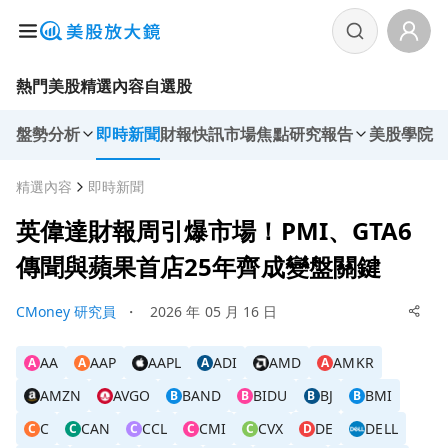
熱門美股
精選內容
自選股
盤勢分析
即時新聞
財報快訊
市場焦點
研究報告
美股學院
精選內容
即時新聞
英偉達財報周引爆市場！PMI、GTA6
傳聞與蘋果首店25年齊成變盤關鍵
CMoney 研究員
・
2026 年 05 月 16 日
AA
AAP
AAPL
ADI
AMD
AMKR
A
A
A
A
AMZN
AVGO
BAND
BIDU
BJ
BMI
B
B
B
B
C
CAN
CCL
CMI
CVX
DE
DELL
C
C
C
C
C
D