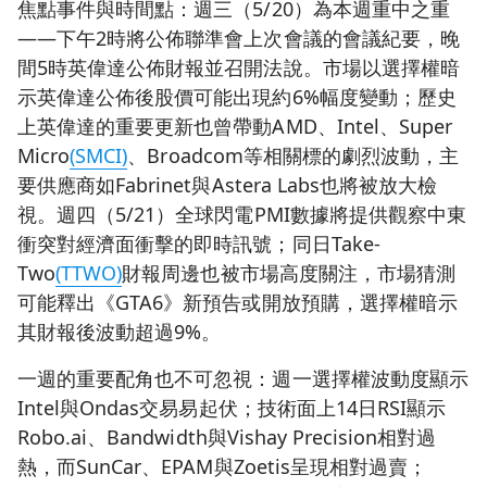
焦點事件與時間點：週三（5/20）為本週重中之重
——下午2時將公佈聯準會上次會議的會議紀要，晚
間5時英偉達公佈財報並召開法說。市場以選擇權暗
示英偉達公佈後股價可能出現約6%幅度變動；歷史
上英偉達的重要更新也曾帶動AMD、Intel、Super
Micro
(SMCI)
、Broadcom等相關標的劇烈波動，主
要供應商如Fabrinet與Astera Labs也將被放大檢
視。週四（5/21）全球閃電PMI數據將提供觀察中東
衝突對經濟面衝擊的即時訊號；同日Take-
Two
(TTWO)
財報周邊也被市場高度關注，市場猜測
可能釋出《GTA6》新預告或開放預購，選擇權暗示
其財報後波動超過9%。
一週的重要配角也不可忽視：週一選擇權波動度顯示
Intel與Ondas交易易起伏；技術面上14日RSI顯示
Robo.ai、Bandwidth與Vishay Precision相對過
熱，而SunCar、EPAM與Zoetis呈現相對過賣；