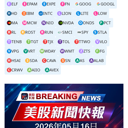
ELF
EPAM
EXPE
FN
GOOG
GOOGL
E
E
E
F
HD
IBM
INTC
LION
LITE
LOW
H
I
L
L
L
MA
MCW
NIO
NVDA
ONDS
PCT
M
N
O
P
RL
ROST
RUN
SMCI
SPY
STLA
R
R
R
S
TENB
TGT
TJX
TOL
TTWO
VLO
T
T
T
T
T
V
VPG
VRT
WDAY
WMT
ZTS
FG
V
V
W
W
Z
F
HSAI
SDA
CAVA
SN
AS
ALAB
H
S
C
S
A
A
CRWV
AIIO
AVEX
C
A
A