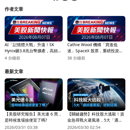
作者文章
AI「記憶體大戰」升溫！SK
Cathie Wood 機構「買進低
Hynix砸3.8兆台幣擴產，高頻寬
迷」SpaceX 股票，重磅投資引
記憶體恐缺到2028年
發市場關注！
4 分鐘前
38 分鐘前
最新文章
【美股研究報告】美光連 6 黑，
【關鍵趨勢】科技股大逃殺！資
是時候進場撿便宜了嗎?
金急尋戰火避風港，5大「通訊
衛星股」逆勢狂飆
2026/03/31 03:38
2026/03/30 02:54