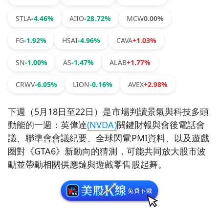
STLA
-4.46%
AIIO
-28.72%
MCW
0.00%
FG
-1.92%
HSAI
-4.96%
CAVA
+1.03%
SN
-1.00%
AS
-1.47%
ALAB
+1.77%
CRWV
-6.05%
LION
-0.16%
AVEX
+2.98%
下週（5月18日至22日）是市場判讀景氣與科技多頭
動能的一週：英偉達
(NVDA)
關鍵財報與會後電話會
議、聯準會會議紀要、全球閃電PMI資料、以及遊戲
圈對《GTA6》新動向的猜測，可能共同放大股市波
動並帶動相關供應鏈與遊戲零售股起舞。