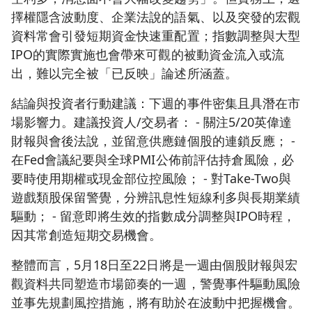
擇權隱含波動度、企業法說的語氣、以及突發的宏觀
資料常會引發短期資金快速重配置；指數調整與大型
IPO的實際實施也會帶來可觀的被動資金流入或流
出，難以完全被「已反映」論述所涵蓋。
結論與投資者行動建議：下週的事件密集且具潛在市
場影響力。建議投資人/交易者： - 關注5/20英偉達
財報與會後法說，並留意供應鏈個股的連鎖反應； -
在Fed會議紀要與全球PMI公佈前評估持倉風險，必
要時使用期權或現金部位控風險； - 對Take-Two與
遊戲類股保留警覺，分辨訊息性短線利多與長期業績
驅動； - 留意即將生效的指數成分調整與IPO時程，
因其常創造短期交易機會。
整體而言，5月18日至22日將是一週由個股財報與宏
觀資料共同塑造市場節奏的一週，警覺事件驅動風險
並事先規劃風控措施，將有助於在波動中把握機會。