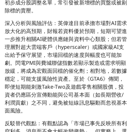
初步成分股調整名單，常引發被新增標的買盤或被剔
除標的賣壓。
深入分析與風險評估：英偉達目前承擔市場對AI需求
放大化的高預期，財報若資料優於預期，短期可望進
一步推升相關AI硬體供應鏈與資料中心類股；但若管
理層對超大雲端客戶（hyperscaler）或國家級AI支
出給予保守展望，市場回檔的速度與幅度也可能加
劇。閃電PMI與費城聯儲指數若顯示製造或需求明顯
放緩，將成為宏觀面回檔的催化劑；相對地，若數據
穩定，可能支援風險性資產。至於《GTA6》傳聞，
即便短期能刺激Take-Two及遊戲零售相關股價，投
資者仍應區分宣傳動能與公司基本面（如長期營收/
利潤貢獻）之不同，避免被短線訊息驅動而忽視基本
面風險。
反駁替代觀點：有觀點認為「市場已事先反映所有利
空利多，消息面不會大幅改變趨勢」。但實務上，選