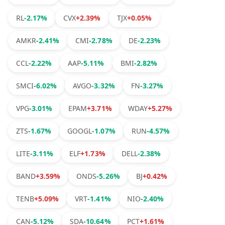
RL
-2.17%
CVX
+2.39%
TJX
+0.05%
AMKR
-2.41%
CMI
-2.78%
DE
-2.23%
CCL
-2.22%
AAP
-5.11%
BMI
-2.82%
SMCI
-6.02%
AVGO
-3.32%
FN
-3.27%
VPG
-3.01%
EPAM
+3.71%
WDAY
+5.27%
ZTS
-1.67%
GOOGL
-1.07%
RUN
-4.57%
LITE
-3.11%
ELF
+1.73%
DELL
-2.38%
BAND
+3.59%
ONDS
-5.26%
BJ
+0.42%
TENB
+5.09%
VRT
-1.41%
NIO
-2.40%
CAN
-5.12%
SDA
-10.64%
PCT
+1.61%