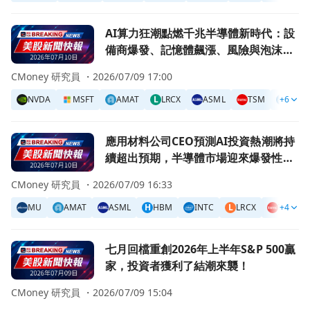
前往AI算力狂潮點燃千兆半導體新時代：設備商爆發、記憶
AI算力狂潮點燃千兆半導體新時代：設
備商爆發、記憶體飆漲、風險與泡沫警
訊並存
CMoney 研究員 ・
2026/07/09 17:00
NVDA
MSFT
AMAT
L
LRCX
ASML
TSM
+6
INTC
前往應用材料公司CEO預測AI投資熱潮將持續超出預期，半
應用材料公司CEO預測AI投資熱潮將持
續超出預期，半導體市場迎來爆發性增
長！
CMoney 研究員 ・
2026/07/09 16:33
MU
AMAT
ASML
H
HBM
INTC
L
LRCX
TSM
+4
前往七月回檔重創2026年上半年S&P 500贏家，投資者獲
七月回檔重創2026年上半年S&P 500贏
家，投資者獲利了結潮來襲！
CMoney 研究員 ・
2026/07/09 15:04