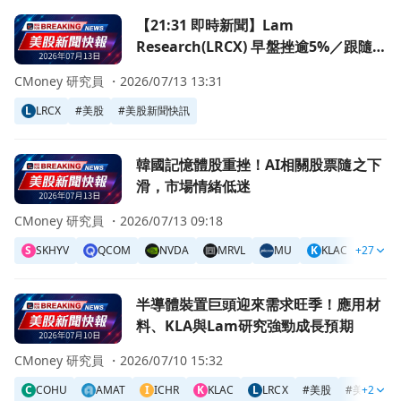
前往【21:31 即時新聞】Lam Research(LRCX) 早盤挫
【21:31 即時新聞】Lam
Research(LRCX) 早盤挫逾5%／跟隨記
憶體與AI族群回檔壓力
CMoney 研究員 ・
2026/07/13 13:31
L
LRCX
#
美股
#
美股新聞快訊
前往韓國記憶體股重挫！AI相關股票隨之下滑，市場情緒低迷
韓國記憶體股重挫！AI相關股票隨之下
滑，市場情緒低迷
CMoney 研究員 ・
2026/07/13 09:18
S
SKHYV
QCOM
NVDA
MRVL
MU
K
KLAC
+27
L
LITE
前往半導體裝置巨頭迎來需求旺季！應用材料、KLA與Lam
半導體裝置巨頭迎來需求旺季！應用材
料、KLA與Lam研究強勁成長預期
CMoney 研究員 ・
2026/07/10 15:32
C
COHU
AMAT
I
ICHR
K
KLAC
L
LRCX
#
美股
#
美股新聞
+2