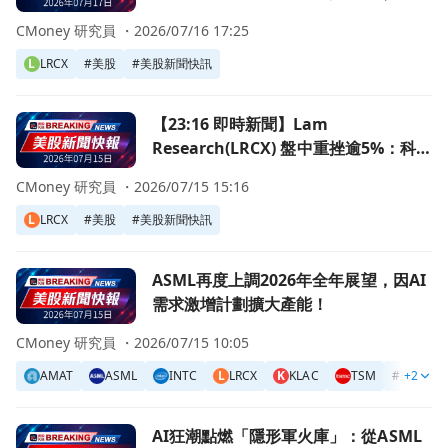
美半導體獲利了結與AI資本支出疑慮
CMoney 研究員 ・
2026/07/16 17:25
L
LRCX
#
美股
#
美股新聞快訊
前往【23:16 即時新聞】Lam Research(LRCX) 盤中
【23:16 即時新聞】Lam
Research(LRCX) 盤中重挫逾5%：科技
板塊修正下的獲利了結壓力
CMoney 研究員 ・
2026/07/15 15:16
L
LRCX
#
美股
#
美股新聞快訊
前往ASML再度上調2026年全年展望，因AI需求激增計劃擴
ASML再度上調2026年全年展望，因AI
需求激增計劃擴大產能！
CMoney 研究員 ・
2026/07/15 10:05
AMAT
ASML
INTC
L
LRCX
K
KLAC
TSM
#
美股
+2
#
前往AI狂潮點燃「隱形軍火庫」：從ASML到Nvidia，晶
AI狂潮點燃「隱形軍火庫」：從ASML