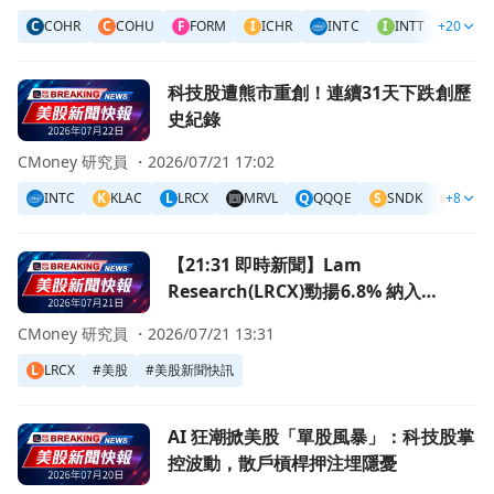
C
COHR
C
COHU
F
FORM
I
ICHR
INTC
I
INTT
+20
K
KLAC
前往科技股遭熊市重創！連續31天下跌創歷史紀錄頁面
科技股遭熊市重創！連續31天下跌創歷
史紀錄
CMoney 研究員 ・
2026/07/21 17:02
INTC
K
KLAC
L
LRCX
MRVL
Q
QQQE
S
SNDK
T
+8
TER
前往【21:31 即時新聞】Lam Research(LRCX)勁揚6.8%
【21:31 即時新聞】Lam
Research(LRCX)勁揚6.8% 納入
Oppenheimer高動能名單激勵股價
CMoney 研究員 ・
2026/07/21 13:31
L
LRCX
#
美股
#
美股新聞快訊
前往AI 狂潮掀美股「單股風暴」：科技股掌控波動，散戶槓
AI 狂潮掀美股「單股風暴」：科技股掌
控波動，散戶槓桿押注埋隱憂