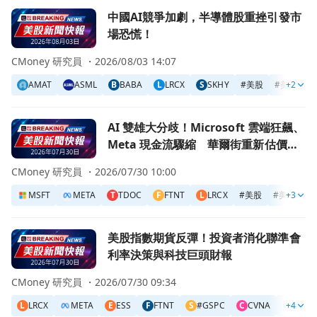
前往中國AI競爭加劇，半導體股重挫引發市場恐慌！頁面
中國AI競爭加劇，半導體股重挫引發市
場恐慌！
CMoney 研究員 ・
2026/08/03 14:07
AMAT
ASML
B
BABA
L
LRCX
S
SKHY
#
美股
#
美股新聞
+2
前往AI 雙雄大分歧！Microsoft 雲端狂飆、Meta 現金流
AI 雙雄大分歧！Microsoft 雲端狂飆、
Meta 現金流驟縮 華爾街重新估價生
成式 AI 夢
CMoney 研究員 ・
2026/07/30 10:00
MSFT
META
T
TDOC
F
FTNT
L
LRCX
#
美股
#
美股新聞
+3
前往美股指數期貨反彈！投資者消化聯準會利率決策與科技巨
美股指數期貨反彈！投資者消化聯準會
利率決策與科技巨頭財報
CMoney 研究員 ・
2026/07/30 09:34
L
LRCX
META
E
ESS
F
FTNT
S
#GSPC
C
CVNA
+4
MSFT