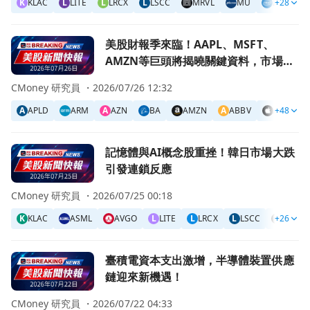
K
KLAC
L
LITE
L
LRCX
L
LSCC
MRVL
MU
INTC
+28
前往美股財報季來臨！AAPL、MSFT、AMZN等巨頭將揭
美股財報季來臨！AAPL、MSFT、
AMZN等巨頭將揭曉關鍵資料，市場情
緒何去何從？
CMoney 研究員 ・
2026/07/26 12:32
A
APLD
ARM
A
AZN
BA
AMZN
A
ABBV
AAPL
+48
前往記憶體與AI概念股重挫！韓日市場大跌引發連鎖反應頁面
記憶體與AI概念股重挫！韓日市場大跌
引發連鎖反應
CMoney 研究員 ・
2026/07/25 00:18
K
KLAC
ASML
AVGO
L
LITE
L
LRCX
L
LSCC
+26
MRVL
前往臺積電資本支出激增，半導體裝置供應鏈迎來新機遇！頁
臺積電資本支出激增，半導體裝置供應
鏈迎來新機遇！
CMoney 研究員 ・
2026/07/22 04:33