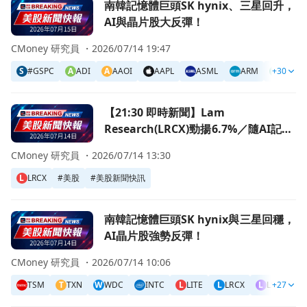
前往南韓記憶體巨頭SK hynix、三星回升，AI與晶片股大反
南韓記憶體巨頭SK hynix、三星回升，
AI與晶片股大反彈！
CMoney 研究員 ・
2026/07/14 19:47
S
#GSPC
A
ADI
A
AAOI
AAPL
ASML
ARM
A
+30
ANET
前往【21:30 即時新聞】Lam Research(LRCX)勁揚6
【21:30 即時新聞】Lam
Research(LRCX)勁揚6.7%／隨AI記憶
體族群反彈、設備股同步走強
CMoney 研究員 ・
2026/07/14 13:30
L
LRCX
#
美股
#
美股新聞快訊
前往南韓記憶體巨頭SK hynix與三星回穩，AI晶片股強勢反
南韓記憶體巨頭SK hynix與三星回穩，
AI晶片股強勢反彈！
CMoney 研究員 ・
2026/07/14 10:06
TSM
T
TXN
W
WDC
INTC
L
LITE
L
LRCX
L
LSCC
+27