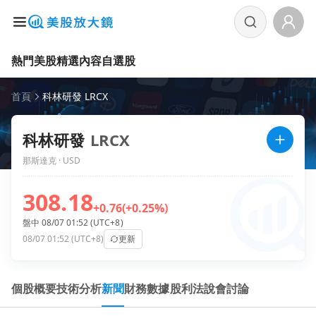
熱門美股
精選內容
自選股
首頁
科林研發 LRCX
科林研發
LRCX
那斯達克 · USD
308.18
+0.76
(+0.25%)
盤中 08/07 01:52 (UTC+8)
08/07 01:52 (UTC+8)
更新
個股概要
技術分析
新聞
財務數據
股利
法說會
討論