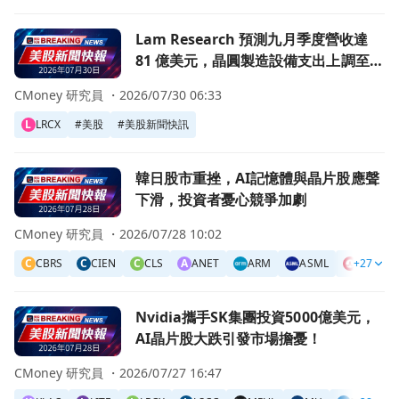
前往Lam Research 預測九月季度營收達 81 億美元，晶
Lam Research 預測九月季度營收達
81 億美元，晶圓製造設備支出上調至低
1500 億美元範圍！
CMoney 研究員 ・
2026/07/30 06:33
L
LRCX
#
美股
#
美股新聞快訊
前往韓日股市重挫，AI記憶體與晶片股應聲下滑，投資者憂
韓日股市重挫，AI記憶體與晶片股應聲
下滑，投資者憂心競爭加劇
CMoney 研究員 ・
2026/07/28 10:02
C
CBRS
C
CIEN
C
CLS
A
ANET
ARM
ASML
+27
AVGO
前往Nvidia攜手SK集團投資5000億美元，AI晶片股大跌引
Nvidia攜手SK集團投資5000億美元，
AI晶片股大跌引發市場擔憂！
CMoney 研究員 ・
2026/07/27 16:47