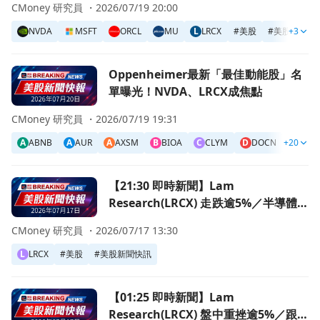
CMoney 研究員 ・
2026/07/19 20:00
NVDA
MSFT
ORCL
MU
L
LRCX
#
美股
#
美股新聞快
+3
前往Oppenheimer最新「最佳動能股」名單曝光！NVDA、
Oppenheimer最新「最佳動能股」名
單曝光！NVDA、LRCX成焦點
CMoney 研究員 ・
2026/07/19 19:31
A
ABNB
A
AUR
A
AXSM
B
BIOA
C
CLYM
D
DOCN
+20
D
DSG
前往【21:30 即時新聞】Lam Research(LRCX) 走跌
【21:30 即時新聞】Lam
Research(LRCX) 走跌逾5%／半導體獲
利了結與AI估值修正壓回
CMoney 研究員 ・
2026/07/17 13:30
L
LRCX
#
美股
#
美股新聞快訊
前往【01:25 即時新聞】Lam Research(LRCX) 盤中
【01:25 即時新聞】Lam
Research(LRCX) 盤中重挫逾5%／跟隨