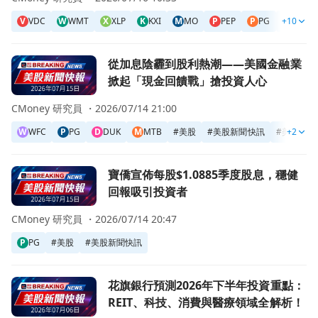
V
VDC
W
WMT
X
XLP
K
KXI
M
MO
P
PEP
P
PG
+10
P
PM
前往從加息陰霾到股利熱潮——美國金融業掀起「現金回饋戰
從加息陰霾到股利熱潮——美國金融業
掀起「現金回饋戰」搶投資人心
CMoney 研究員 ・
2026/07/14 21:00
W
WFC
P
PG
D
DUK
M
MTB
#
美股
#
美股新聞快訊
#
美股精選
+2
前往寶僑宣佈每股$1.0885季度股息，穩健回報吸引投資者頁
寶僑宣佈每股$1.0885季度股息，穩健
回報吸引投資者
CMoney 研究員 ・
2026/07/14 20:47
P
PG
#
美股
#
美股新聞快訊
前往花旗銀行預測2026年下半年投資重點：REIT、科技、
花旗銀行預測2026年下半年投資重點：
REIT、科技、消費與醫療領域全解析！