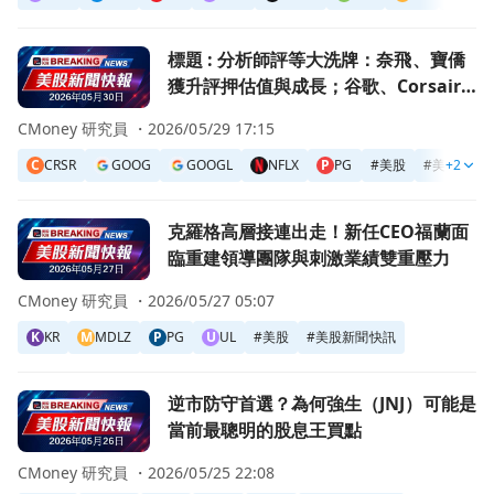
前往標題 : 分析師評等大洗牌：奈飛、寶僑獲升評押估值與成長；
標題 : 分析師評等大洗牌：奈飛、寶僑
獲升評押估值與成長；谷歌、Corsair
因估值與AI風險被調降
CMoney 研究員 ・
2026/05/29 17:15
C
CRSR
GOOG
GOOGL
NFLX
P
PG
#
美股
#
美股新聞
+2
前往克羅格高層接連出走！新任CEO福蘭面臨重建領導團隊
克羅格高層接連出走！新任CEO福蘭面
臨重建領導團隊與刺激業績雙重壓力
CMoney 研究員 ・
2026/05/27 05:07
K
KR
M
MDLZ
P
PG
U
UL
#
美股
#
美股新聞快訊
前往逆市防守首選？為何強生（JNJ）可能是當前最聰明的股
逆市防守首選？為何強生（JNJ）可能是
當前最聰明的股息王買點
CMoney 研究員 ・
2026/05/25 22:08