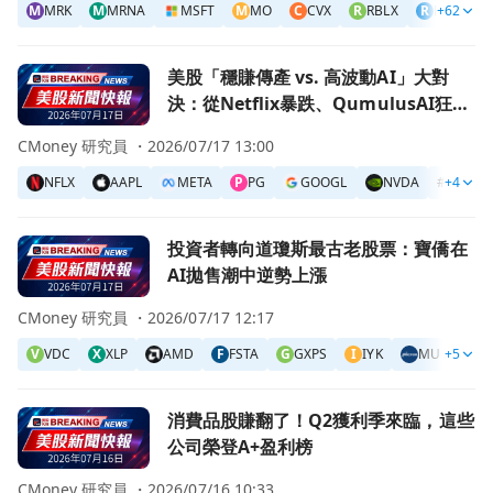
M
MRK
M
MRNA
MSFT
M
MO
C
CVX
R
RBLX
R
RDDT
+62
前往美股「穩賺傳產 vs. 高波動AI」大對決：從Netflix暴跌、Qu
美股「穩賺傳產 vs. 高波動AI」大對
決：從Netflix暴跌、QumulusAI狂飆
到Procter & Gamble長青秘密
CMoney 研究員 ・
2026/07/17 13:00
NFLX
AAPL
META
P
PG
GOOGL
NVDA
#
+4
美股
前往投資者轉向道瓊斯最古老股票：寶僑在AI拋售潮中逆勢上
投資者轉向道瓊斯最古老股票：寶僑在
AI拋售潮中逆勢上漲
CMoney 研究員 ・
2026/07/17 12:17
V
VDC
X
XLP
AMD
F
FSTA
G
GXPS
I
IYK
MU
+5
P
PG
前往消費品股賺翻了！Q2獲利季來臨，這些公司榮登A+盈利
消費品股賺翻了！Q2獲利季來臨，這些
公司榮登A+盈利榜
CMoney 研究員 ・
2026/07/16 10:33