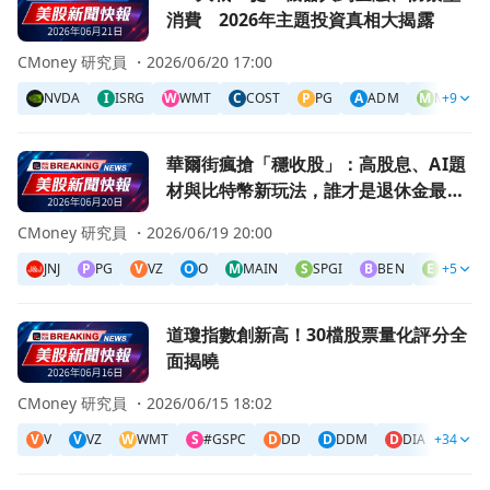
消費 2026年主題投資真相大揭露
CMoney 研究員 ・
2026/06/20 17:00
NVDA
I
ISRG
W
WMT
C
COST
P
PG
A
ADM
M
MDLZ
+9
前往華爾街瘋搶「穩收股」：高股息、AI題材與比特幣新玩
華爾街瘋搶「穩收股」：高股息、AI題
材與比特幣新玩法，誰才是退休金最大
贏家？
CMoney 研究員 ・
2026/06/19 20:00
JNJ
P
PG
V
VZ
O
O
M
MAIN
S
SPGI
B
BEN
E
EZBC
+5
前往道瓊指數創新高！30檔股票量化評分全面揭曉頁面
道瓊指數創新高！30檔股票量化評分全
面揭曉
CMoney 研究員 ・
2026/06/15 18:02
V
V
V
VZ
W
WMT
S
#GSPC
D
DD
D
DDM
D
DIA
+34
DIS