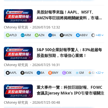
前往美股財報季來臨！AAPL、MSFT、AMZN等巨頭將揭
美股財報季來臨！AAPL、MSFT、
AMZN等巨頭將揭曉關鍵資料，市場情
緒何去何從？
CMoney 研究員 ・
2026/07/26 12:32
A
APLD
ARM
A
AZN
BA
AMZN
A
ABBV
AAPL
+48
前往S&P 500企業財報季驚人：83%超越每股盈餘預期，市
S&P 500企業財報季驚人：83%超越每
股盈餘預期，市場信心重燃！
CMoney 研究員 ・
2026/07/25 16:31
AAPL
AMZN
BA
B
BMY
C
CVX
GM
GOOG
+22
前往重大事件一覽：科技巨頭財報、FOMC會議及Jersey Mike
重大事件一覽：科技巨頭財報、FOMC
會議及Jersey Mike's IPO引發市場關注
CMoney 研究員 ・
2026/07/25 00:48