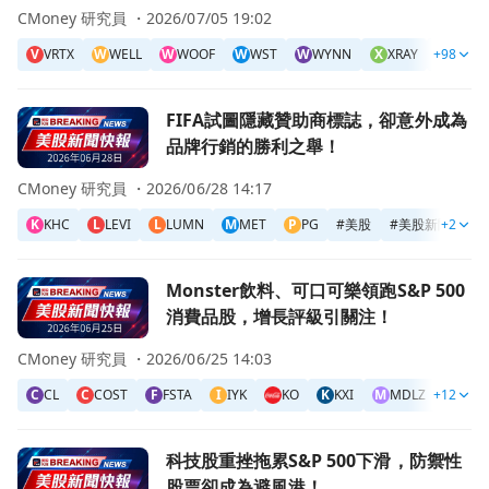
CMoney 研究員 ・
2026/07/05 19:02
V
VRTX
W
WELL
W
WOOF
W
WST
W
WYNN
X
XRAY
+98
X
XRX
前往FIFA試圖隱藏贊助商標誌，卻意外成為品牌行銷的勝利
FIFA試圖隱藏贊助商標誌，卻意外成為
品牌行銷的勝利之舉！
CMoney 研究員 ・
2026/06/28 14:17
K
KHC
L
LEVI
L
LUMN
M
MET
P
PG
#
美股
#
美股新聞快訊
+2
前往Monster飲料、可口可樂領跑S&P 500消費品股，增
Monster飲料、可口可樂領跑S&P 500
消費品股，增長評級引關注！
CMoney 研究員 ・
2026/06/25 14:03
C
CL
C
COST
F
FSTA
I
IYK
KO
K
KXI
M
MDLZ
+12
M
MNS
前往科技股重挫拖累S&P 500下滑，防禦性股票卻成為避風
科技股重挫拖累S&P 500下滑，防禦性
股票卻成為避風港！