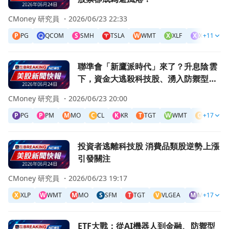
CMoney 研究員 ・
2026/06/23 22:33
P
PG
QCOM
S
SMH
TSLA
W
WMT
X
XLF
X
XLK
+11
X
X
前往聯準會「新鷹派時代」來了？升息陰雲下，資金大逃殺科
聯準會「新鷹派時代」來了？升息陰雲
下，資金大逃殺科技股、湧入防禦型與
醫療創新標的
CMoney 研究員 ・
2026/06/23 20:00
P
PG
P
PM
M
MO
C
CL
K
KR
T
TGT
W
WMT
C
+17
CAG
前往投資者逃離科技股 消費品類股逆勢上漲引發關注頁面
投資者逃離科技股 消費品類股逆勢上漲
引發關注
CMoney 研究員 ・
2026/06/23 19:17
X
XLP
W
WMT
M
MO
S
SFM
T
TGT
V
VLGEA
M
MZTI
+17
N
前往ETF大戰：從AI機器人到金融、防禦型消費 2026年主
ETF大戰：從AI機器人到金融、防禦型