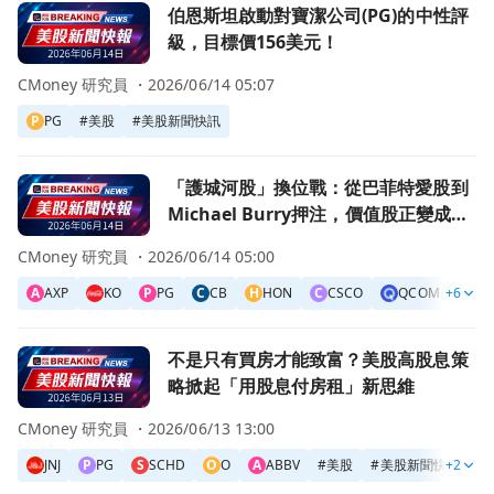
前往伯恩斯坦啟動對寶潔公司(PG)的中性評級，目標價156
伯恩斯坦啟動對寶潔公司(PG)的中性評
級，目標價156美元！
CMoney 研究員 ・
2026/06/14 05:07
P
PG
#
美股
#
美股新聞快訊
前往「護城河股」換位戰：從巴菲特愛股到Michael Burr
「護城河股」換位戰：從巴菲特愛股到
Michael Burry押注，價值股正變成AI
時代的冷門黑馬？
CMoney 研究員 ・
2026/06/14 05:00
A
AXP
KO
P
PG
C
CB
H
HON
C
CSCO
QCOM
+6
PY
前往不是只有買房才能致富？美股高股息策略掀起「用股息付
不是只有買房才能致富？美股高股息策
略掀起「用股息付房租」新思維
CMoney 研究員 ・
2026/06/13 13:00
JNJ
P
PG
S
SCHD
O
O
A
ABBV
#
美股
#
美股新聞快訊
+2
#