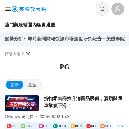
熱門美股
精選內容
自選股
盤勢分析
即時新聞
財報快訊
市場焦點
研究報告
美股學院
精選內容
PG
PG
最新
最熱
前往折扣零售商推升消費品股價，酒類與煙草業績下滑！頁面
折扣零售商推升消費品股價，酒類與煙
草業績下滑！
CMoney 研究員 ・
2026/08/02 15:32
P
PG
B
BURL
D
DG
D
DLTR
K
KDP
KO
M
MO
+11
P
PM