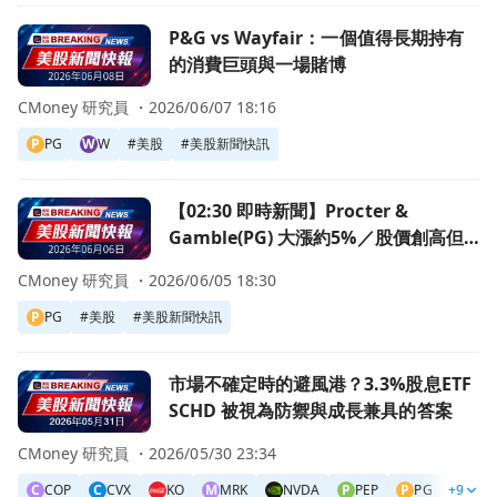
前往P&G vs Wayfair：一個值得長期持有的消費巨頭與一場
P&G vs Wayfair：一個值得長期持有
的消費巨頭與一場賭博
CMoney 研究員 ・
2026/06/07 18:16
P
PG
W
W
#
美股
#
美股新聞快訊
前往【02:30 即時新聞】Procter & Gamble(PG) 
【02:30 即時新聞】Procter &
Gamble(PG) 大漲約5%／股價創高但
新聞暫未見直接利多催化
CMoney 研究員 ・
2026/06/05 18:30
P
PG
#
美股
#
美股新聞快訊
前往市場不確定時的避風港？3.3%股息ETF SCHD 被視為
市場不確定時的避風港？3.3%股息ETF
SCHD 被視為防禦與成長兼具的答案
CMoney 研究員 ・
2026/05/30 23:34
C
COP
C
CVX
KO
M
MRK
NVDA
P
PEP
P
PG
+9
QC