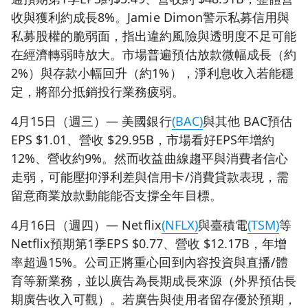
收與獲利約成長8%。Jamie Dimon警示私募信用與
私募股權的脆弱面，指出違約風險與透明度不足可能
在經濟轉弱時放大。市場普遍預估放款微幅成長（約
2%）與存款小幅回升（約1%），淨利息收入若能穩
定，將部分抵銷投行業務疲弱。
4月15日（週三）— 美國銀行
(BAC)
與其他 BAC預估
EPS $1.01、營收 $29.95B，市場看好EPS年增約
12%、營收約9%。然而收益曲線趨平與消費者信心
走弱，可能壓抑淨利差與信用卡/消費貸款表現，需
留意商業放款動能能否支撐全年目標。
4月16日（週四）— Netflix
(NFLX)
與臺積電
(TSM)
等
Netflix預期第1季EPS $0.77、營收 $12.17B，年增
率超過15%。公司正將重心回到內容投資與直播/體
育等新業務，並以廣告為長期成長來源（外界預估長
期廣告收入可觀）。若廣告與使用者留存優於預期，