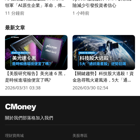
領軍「AI原生企業」革命，傳統
險減少引發投資者信心
飯店壓力山大
11 分鐘前
1 小時前
最新文章
【美股研究報告】美光連 6 黑，
【關鍵趨勢】科技股大逃殺！資
是時候進場撿便宜了嗎?
金急尋戰火避風港，5大「通訊
衛星股」逆勢狂飆
2026/03/31 03:38
2026/03/30 02:54
關於我們
部落格
加入我們
理財寶商城
美股專區