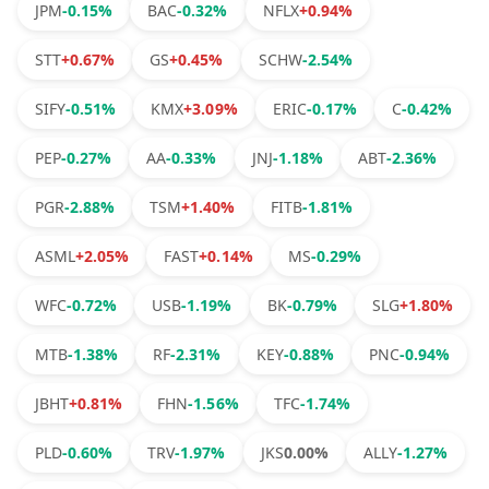
JPM
-0.15%
BAC
-0.32%
NFLX
+0.94%
STT
+0.67%
GS
+0.45%
SCHW
-2.54%
SIFY
-0.51%
KMX
+3.09%
ERIC
-0.17%
C
-0.42%
PEP
-0.27%
AA
-0.33%
JNJ
-1.18%
ABT
-2.36%
PGR
-2.88%
TSM
+1.40%
FITB
-1.81%
ASML
+2.05%
FAST
+0.14%
MS
-0.29%
WFC
-0.72%
USB
-1.19%
BK
-0.79%
SLG
+1.80%
MTB
-1.38%
RF
-2.31%
KEY
-0.88%
PNC
-0.94%
JBHT
+0.81%
FHN
-1.56%
TFC
-1.74%
PLD
-0.60%
TRV
-1.97%
JKS
0.00%
ALLY
-1.27%