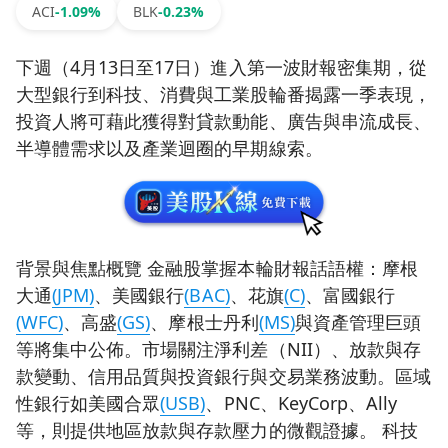
ACI
-1.09%
BLK
-0.23%
下週（4月13日至17日）進入第一波財報密集期，從
大型銀行到科技、消費與工業股輪番揭露一季表現，
投資人將可藉此獲得對貸款動能、廣告與串流成長、
半導體需求以及產業迴圈的早期線索。
背景與焦點概覽 金融股掌握本輪財報話語權：摩根
大通
(JPM)
、美國銀行
(BAC)
、花旗
(C)
、富國銀行
(WFC)
、高盛
(GS)
、摩根士丹利
(MS)
與資產管理巨頭
等將集中公佈。市場關注淨利差（NII）、放款與存
款變動、信用品質與投資銀行與交易業務波動。區域
性銀行如美國合眾
(USB)
、PNC、KeyCorp、Ally
等，則提供地區放款與存款壓力的微觀證據。 科技