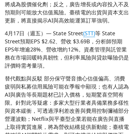
將成為股價催化劑；反之，廣告增長或內容投入不及
預期則可能放大估值風險。臺積電的出貨與資本支出
更新，將直接揭示AI與高效能運算訂單強弱。
4月17日（週五）— State Street
(STT)
等 State
Street預期EPS $2.62、營收 $3.69B，分析師預期
EPS年增逾28%、營收增約12%。資產管理與託管業
務在市場回暖時具韌性，但利率風險與貸款曝險仍是
評價時需考量項。
替代觀點與反駁 部分保守聲音擔心估值偏高、消費
疲弱與私募信用風險可能在季報中顯現；也有人認為
AI與廣告等長期題材已計入價格，短期驚喜空間有
限。針對此等疑慮：多家大型行業者具備業務多樣性
與資本緩衝，可透過淨利差改善與費用控制彌補部分
營運波動；Netflix與平臺型企業若能在廣告與直播
上取得實質進展，將為營收結構提供新動能；臺積電