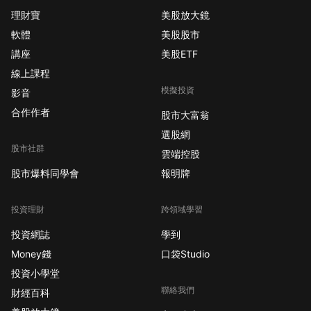
理財寶
美股放大鏡
軟體
美股股市
講座
美股ETF
線上課程
模擬投資
影音
合作作者
股市大富翁
選股網
股市社群
雲端控股
股市爆料同學會
報明牌
投資理財
跨領域學習
投資網誌
學到
Money錢
口袋Studio
投資小學堂
聯絡我們
財經百科