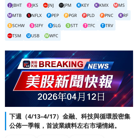
JBHT
JKS
JNJ
JPM
KEY
KMX
MS
J
J
K
K
M
MTB
NFLX
PEP
PGR
PLD
PNC
RF
M
P
P
P
P
R
SCHW
SIFY
SLG
STT
TFC
TRV
S
S
S
S
T
T
TSM
USB
WFC
U
W
下週（4/13–4/17）金融、科技與循環股密集
公佈一季報，首波業績料左右市場情緒。