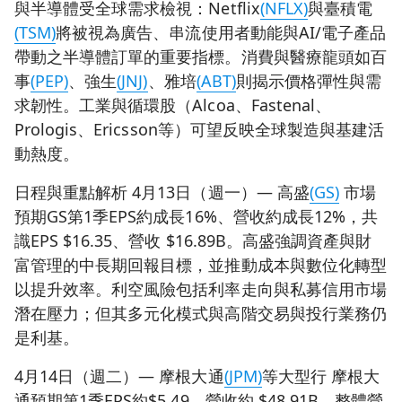
與半導體受全球需求檢視：Netflix
(NFLX)
與臺積電
(TSM)
將被視為廣告、串流使用者動能與AI/電子產品
帶動之半導體訂單的重要指標。消費與醫療龍頭如百
事
(PEP)
、強生
(JNJ)
、雅培
(ABT)
則揭示價格彈性與需
求韌性。工業與循環股（Alcoa、Fastenal、
Prologis、Ericsson等）可望反映全球製造與基建活
動熱度。
日程與重點解析 4月13日（週一）— 高盛
(GS)
市場
預期GS第1季EPS約成長16%、營收約成長12%，共
識EPS $16.35、營收 $16.89B。高盛強調資產與財
富管理的中長期回報目標，並推動成本與數位化轉型
以提升效率。利空風險包括利率走向與私募信用市場
潛在壓力；但其多元化模式與高階交易與投行業務仍
是利基。
4月14日（週二）— 摩根大通
(JPM)
等大型行 摩根大
通預期第1季EPS約$5.49、營收約 $48.91B，整體營