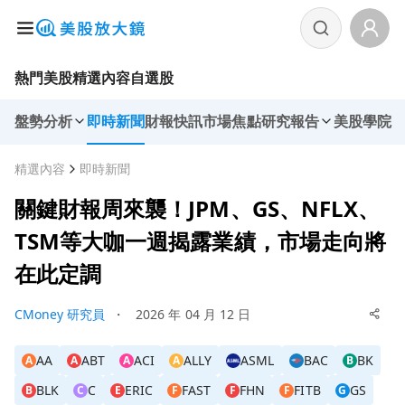
熱門美股
精選內容
自選股
盤勢分析
即時新聞
財報快訊
市場焦點
研究報告
美股學院
精選內容
即時新聞
關鍵財報周來襲！JPM、GS、NFLX、
TSM等大咖一週揭露業績，市場走向將
在此定調
CMoney 研究員
・
2026 年 04 月 12 日
AA
ABT
ACI
ALLY
ASML
BAC
BK
A
A
A
A
B
BLK
C
ERIC
FAST
FHN
FITB
GS
B
C
E
F
F
F
G