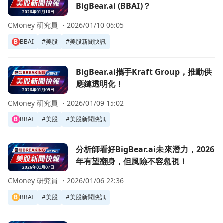
BigBear.ai (BBAI)？
CMoney 研究員 ・
2026/01/10 06:05
B
BBAI
#
美股
#
美股新聞快訊
前往BigBear.ai攜手Kraft Group，推動供應鏈透明化！頁面
BigBear.ai攜手Kraft Group，推動供
應鏈透明化！
CMoney 研究員 ・
2026/01/09 15:02
B
BBAI
#
美股
#
美股新聞快訊
前往分析師看好BigBear.ai未來潛力，2026年有望翻身，
分析師看好BigBear.ai未來潛力，2026
年有望翻身，但風險不容忽視！
CMoney 研究員 ・
2026/01/06 22:36
B
BBAI
#
美股
#
美股新聞快訊