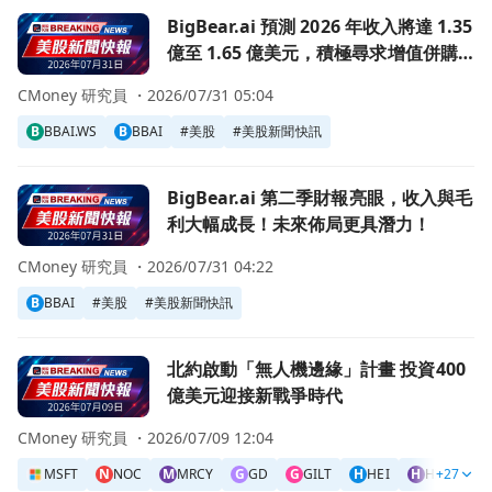
前往BigBear.ai 預測 2026 年收入將達 1.35 億至 1.6
BigBear.ai 預測 2026 年收入將達 1.35
億至 1.65 億美元，積極尋求增值併購
機會！
CMoney 研究員 ・
2026/07/31 05:04
B
BBAI.WS
B
BBAI
#
美股
#
美股新聞快訊
前往BigBear.ai 第二季財報亮眼，收入與毛利大幅成長！
BigBear.ai 第二季財報亮眼，收入與毛
利大幅成長！未來佈局更具潛力！
CMoney 研究員 ・
2026/07/31 04:22
B
BBAI
#
美股
#
美股新聞快訊
前往北約啟動「無人機邊緣」計畫 投資400億美元迎接新戰
北約啟動「無人機邊緣」計畫 投資400
億美元迎接新戰爭時代
CMoney 研究員 ・
2026/07/09 12:04
MSFT
N
NOC
M
MRCY
G
GD
G
GILT
H
HEI
H
HII
+27
K
K