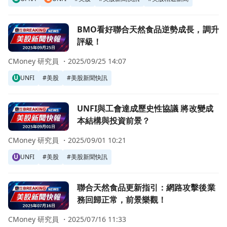
前往BMO看好聯合天然食品逆勢成長，調升評級！頁面
BMO看好聯合天然食品逆勢成長，調升
評級！
CMoney 研究員 ・
2025/09/25 14:07
U
UNFI
#
美股
#
美股新聞快訊
前往UNFI與工會達成歷史性協議 將改變成本結構與投資前景
UNFI與工會達成歷史性協議 將改變成
本結構與投資前景？
CMoney 研究員 ・
2025/09/01 10:21
U
UNFI
#
美股
#
美股新聞快訊
前往聯合天然食品更新指引：網路攻擊後業務回歸正常，前景
聯合天然食品更新指引：網路攻擊後業
務回歸正常，前景樂觀！
CMoney 研究員 ・
2025/07/16 11:33