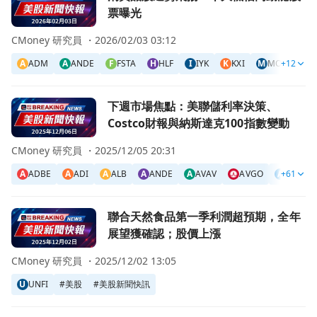
票曝光
CMoney 研究員 ・
2026/02/03 03:12
A
ADM
A
ANDE
F
FSTA
H
HLF
I
IYK
K
KXI
M
MO
+12
S
SK
前往下週市場焦點：美聯儲利率決策、Costco財報與納斯達克
下週市場焦點：美聯儲利率決策、
Costco財報與納斯達克100指數變動
CMoney 研究員 ・
2025/12/05 20:31
A
ADBE
A
ADI
A
ALB
A
ANDE
A
AVAV
AVGO
A
+61
AZO
前往聯合天然食品第一季利潤超預期，全年展望獲確認；股價
聯合天然食品第一季利潤超預期，全年
展望獲確認；股價上漲
CMoney 研究員 ・
2025/12/02 13:05
U
UNFI
#
美股
#
美股新聞快訊