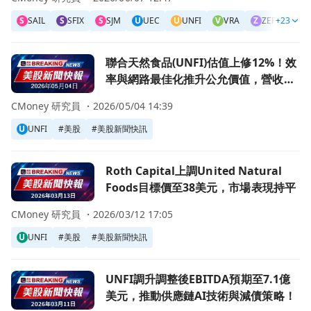
S
SAIL
S
SFIX
S
SJM
U
UEC
U
UNFI
V
VRA
Z
ZEPP
+23
D
D
前往聯合天然食品(UNFI)估值上修12%！效率與網路最佳
聯合天然食品(UNFI)估值上修12%！效
率與網路最佳化推升公允價值，營收成
長疑慮仍是隱憂
CMoney 研究員 ・
2026/05/04 14:39
U
UNFI
#
美股
#
美股新聞快訊
前往Roth Capital上調United Natural Foods目標價
Roth Capital上調United Natural
Foods目標價至38美元，市場表現持平
CMoney 研究員 ・
2026/03/12 17:05
U
UNFI
#
美股
#
美股新聞快訊
前往UNFI調升調整後EBITDA預期至7.1億美元，推動供應鏈
UNFI調升調整後EBITDA預期至7.1億
美元，推動供應鏈AI技術與減債策略！