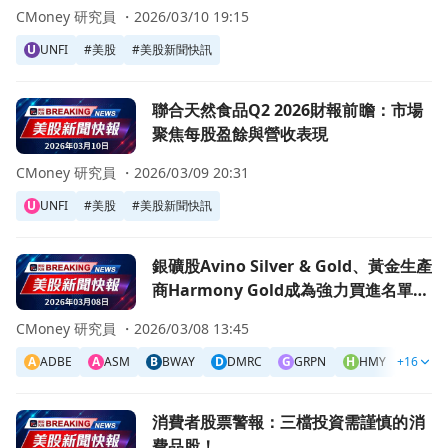
CMoney 研究員 ・
2026/03/10 19:15
U
UNFI
#
美股
#
美股新聞快訊
前往聯合天然食品Q2 2026財報前瞻：市場聚焦每股盈餘與
聯合天然食品Q2 2026財報前瞻：市場
聚焦每股盈餘與營收表現
CMoney 研究員 ・
2026/03/09 20:31
U
UNFI
#
美股
#
美股新聞快訊
前往銀礦股Avino Silver & Gold、黃金生產商Harmony G
銀礦股Avino Silver & Gold、黃金生產
商Harmony Gold成為強力買進名單，
Angel Studios與Exagen表現不佳！
CMoney 研究員 ・
2026/03/08 13:45
A
ADBE
A
ASM
B
BWAY
D
DMRC
G
GRPN
H
HMY
+16
H
HPE
前往消費者股票警報：三檔投資需謹慎的消費品股！頁面
消費者股票警報：三檔投資需謹慎的消
費品股！