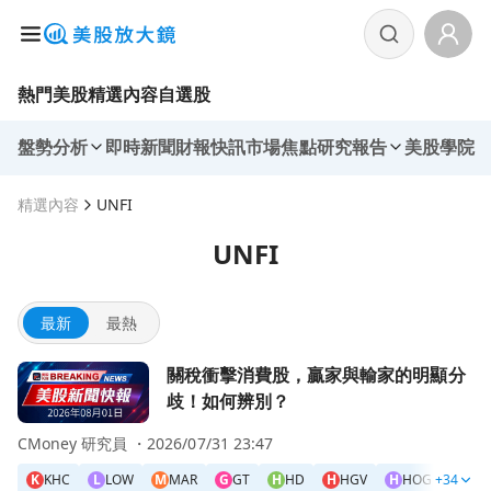
熱門美股
精選內容
自選股
盤勢分析
即時新聞
財報快訊
市場焦點
研究報告
美股學院
精選內容
UNFI
UNFI
最新
最熱
前往關稅衝擊消費股，贏家與輸家的明顯分歧！如何辨別？頁
關稅衝擊消費股，贏家與輸家的明顯分
歧！如何辨別？
CMoney 研究員 ・
2026/07/31 23:47
K
KHC
L
LOW
M
MAR
G
GT
H
HD
H
HGV
H
HOG
+34
H
HR