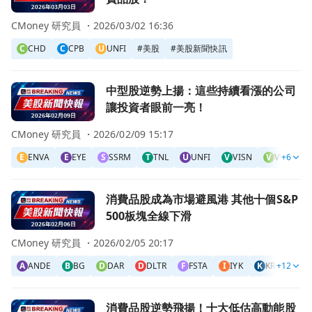
CMoney 研究員 ・
2026/03/02 16:36
C
CHD
C
CPB
U
UNFI
#
美股
#
美股新聞快訊
前往中型股逆勢上揚：這些持續看漲的公司讓投資者眼前一亮
中型股逆勢上揚：這些持續看漲的公司
讓投資者眼前一亮！
CMoney 研究員 ・
2026/02/09 15:17
E
ENVA
E
EYE
S
SSRM
T
TNL
U
UNFI
V
VISN
V
VVX
+6
G
前往消費品股成為市場避風港 其他十個S&P 500板塊全線下
消費品股成為市場避風港 其他十個S&P
500板塊全線下滑
CMoney 研究員 ・
2026/02/05 20:17
A
ANDE
B
BG
D
DAR
D
DLTR
F
FSTA
I
IYK
K
KR
+12
K
KXI
前往消費品股逆勢飛揚！十大低估高動能股票曝光頁面
消費品股逆勢飛揚！十大低估高動能股