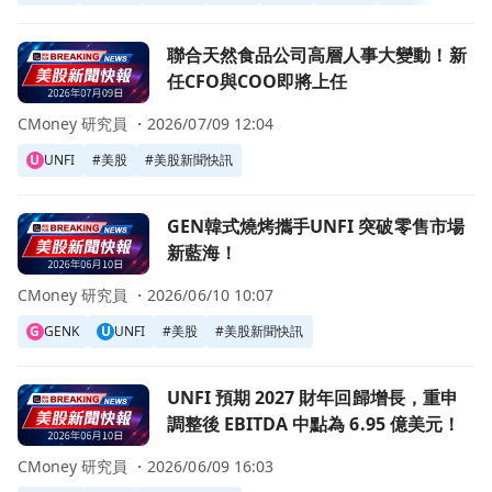
前往聯合天然食品公司高層人事大變動！新任CFO與COO即
聯合天然食品公司高層人事大變動！新
任CFO與COO即將上任
CMoney 研究員 ・
2026/07/09 12:04
U
UNFI
#
美股
#
美股新聞快訊
前往GEN韓式燒烤攜手UNFI 突破零售市場新藍海！頁面
GEN韓式燒烤攜手UNFI 突破零售市場
新藍海！
CMoney 研究員 ・
2026/06/10 10:07
G
GENK
U
UNFI
#
美股
#
美股新聞快訊
前往UNFI 預期 2027 財年回歸增長，重申調整後 EBITDA 中
UNFI 預期 2027 財年回歸增長，重申
調整後 EBITDA 中點為 6.95 億美元！
CMoney 研究員 ・
2026/06/09 16:03