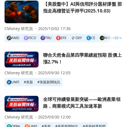
前往【美股盤中】AI與信用評分題材撐盤 那指走高標普近乎持平(20
【美股盤中】AI與信用評分題材撐盤 那
指走高標普近乎持平(2025.10.03)
CMoney 研究員 ・
2025/10/02 17:36
AMD
F
FICO
T
TRU
E
EFX
OXY
C
CE
NVDA
+20
TS
前往聯合天然食品第四季業績超預期 股價上漲2.7%！頁面
聯合天然食品第四季業績超預期 股價上
漲2.7%！
CMoney 研究員 ・
2025/09/30 12:05
U
UNFI
#
美股
#
美股新聞快訊
前往全球可持續發展新突破——歐洲產業領路，商業模式與工
全球可持續發展新突破——歐洲產業領
路，商業模式與工具加速革新
CMoney 研究員 ・
2025/09/30 12:00
O
OPRA
U
UNFI
#
美股
#
美股新聞快訊
#
美股精選新聞