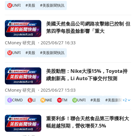
U
UNFI
#
美股
#
美股新聞快訊
前往美國天然食品公司網路攻擊雖已控制 但第四季每股盈餘
美國天然食品公司網路攻擊雖已控制 但
第四季每股盈餘影響「重大
CMoney 研究員 ・
2025/06/27 16:33
U
UNFI
#
美股
#
美股新聞快訊
前往美股動態：Nike大漲15%，Toyota持續創新高，Li Au
美股動態：Nike大漲15%，Toyota持
續創新高，Li Auto下修交付預測
CMoney 研究員 ・
2025/06/27 15:03
C
CRMD
L
LI
N
NKE
TM
U
UNFI
#
美股
#
美股新聞快訊
+2
前往重要利多！聯合天然食品第三季獲利大幅超越預期，營收增
重要利多！聯合天然食品第三季獲利大
幅超越預期，營收增長7.5%