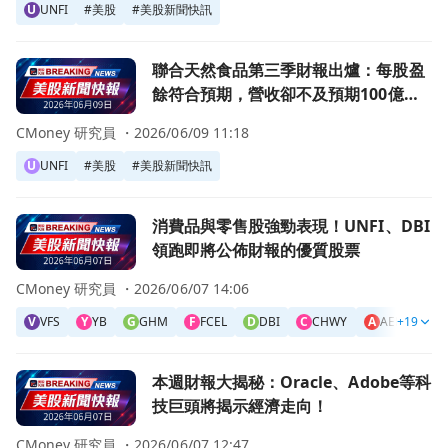
U
UNFI
#
美股
#
美股新聞快訊
前往聯合天然食品第三季財報出爐：每股盈餘符合預期，營收
聯合天然食品第三季財報出爐：每股盈
餘符合預期，營收卻不及預期100億美
元！
CMoney 研究員 ・
2026/06/09 11:18
U
UNFI
#
美股
#
美股新聞快訊
前往消費品與零售股強勁表現！UNFI、DBI 領跑即將公佈財
消費品與零售股強勁表現！UNFI、DBI
領跑即將公佈財報的優質股票
CMoney 研究員 ・
2026/06/07 14:06
V
VFS
Y
YB
G
GHM
F
FCEL
D
DBI
C
CHWY
A
AEMD
+19
A
前往本週財報大揭秘：Oracle、Adobe等科技巨頭將揭示經
本週財報大揭秘：Oracle、Adobe等科
技巨頭將揭示經濟走向！
CMoney 研究員 ・
2026/06/07 12:47