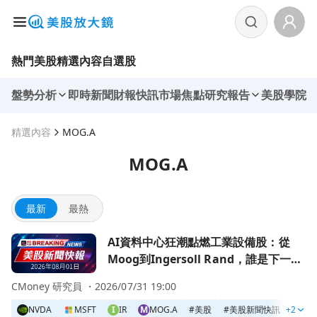
熱門美股
精選內容
自選股
盤勢分析
即時新聞
財報快訊
市場焦點
研究報告
美股學院
精選內容
MOG.A
MOG.A
最新
最熱
前往AI資料中心狂潮點燃工業設備股：從Moog到Ingersoll
AI資料中心狂潮點燃工業設備股：從
Moog到Ingersoll Rand，誰是下一個
隱形贏家？
CMoney 研究員 ・
2026/07/31 19:00
NVDA
MSFT
I
IR
M
MOG.A
#
美股
#
美股新聞快訊
+2
#
美股