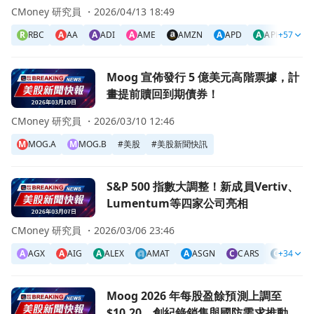
業生態系
CMoney 研究員 ・
2026/04/13 18:49
R
RBC
A
AA
A
ADI
A
AME
AMZN
A
APD
A
APH
+57
A
A
前往Moog 宣佈發行 5 億美元高階票據，計畫提前贖回到期
Moog 宣佈發行 5 億美元高階票據，計
畫提前贖回到期債券！
CMoney 研究員 ・
2026/03/10 12:46
M
MOG.A
M
MOG.B
#
美股
#
美股新聞快訊
前往S&P 500 指數大調整！新成員Vertiv、Lumentum等
S&P 500 指數大調整！新成員Vertiv、
Lumentum等四家公司亮相
CMoney 研究員 ・
2026/03/06 23:46
A
AGX
A
AIG
A
ALEX
AMAT
A
ASGN
C
CARS
C
+34
COHR
前往Moog 2026 年每股盈餘預測上調至 $10.20，創紀
Moog 2026 年每股盈餘預測上調至
$10.20，創紀錄銷售與國防需求推動成