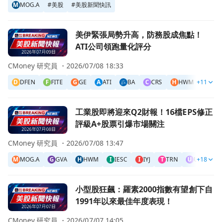
M
MOG.A
#
美股
#
美股新聞快訊
前往美伊緊張局勢升高，防務股成焦點！ATI公司領跑量化評
美伊緊張局勢升高，防務股成焦點！
ATI公司領跑量化評分
CMoney 研究員 ・
2026/07/08 18:33
D
DFEN
F
FITE
G
GE
A
ATI
BA
C
CRS
H
HWM
+11
I
ITA
前往工業股即將迎來Q2財報！16檔EPS修正評級A+股票引爆
工業股即將迎來Q2財報！16檔EPS修正
評級A+股票引爆市場關注
CMoney 研究員 ・
2026/07/08 13:47
M
MOG.A
G
GVA
H
HWM
I
IESC
I
IYJ
T
TRN
U
ULS
+18
V
前往小型股狂飆：羅素2000指數有望創下自1991年以來最
小型股狂飆：羅素2000指數有望創下自
1991年以來最佳年度表現！
CMoney 研究員 ・
2026/07/07 14:05