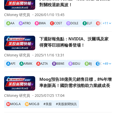
對關稅退款風波！
CMoney 研究員 ・
2026/01/10 15:45
A
AA
A
ATRO
B
BWA
C
COST
D
DOLE
E
ELF
G
GII
+11
G
G
前往下週財報焦點：NVIDIA、沃爾瑪及家得寶等巨頭將輪番
下週財報焦點：NVIDIA、沃爾瑪及家
得寶等巨頭將輪番登場！
CMoney 研究員 ・
2025/11/16 13:31
A
API
A
ARMK
A
AZTA
B
BBWI
B
BIDU
B
BJ
C
CAN
+49
C
前往Moog預告38億美元銷售目標，8%年增率創新高！國
Moog預告38億美元銷售目標，8%年增
率創新高！國防需求強勁助力業績成長
CMoney 研究員 ・
2025/07/25 17:04
M
MOG.A
M
MOG.B
#
美股
#
美股新聞快訊