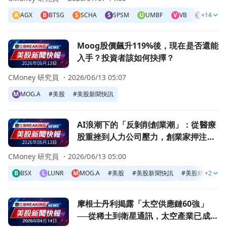
A
AGX
B
BTSG
S
SCHA
S
SPSM
U
UMBF
V
VB
V
+14
VBK
前往Moog股價飆升119%後，現在是否還能入手？投資者該
Moog股價飆升119%後，現在是否還能
入手？投資者該如何抉擇？
CMoney 研究員 ・
2026/06/13 05:07
M
MOG.A
#
美股
#
美股新聞快訊
前往AI浪潮下的「反剝削創業潮」：從醫療股重挫到人力公
AI浪潮下的「反剝削創業潮」：從醫療
股重挫到人力公司壓力，創業家押注把
利潤還給消費者
CMoney 研究員 ・
2026/06/13 05:00
B
BSX
L
LUNR
M
MOG.A
#
美股
#
美股新聞快訊
#
美股精選新聞
+2
前往摩根士丹利揭露「太空供應鏈60強」──從稀土到衛星通
摩根士丹利揭露「太空供應鏈60強」
──從稀土到衛星通訊，太空產業已成工