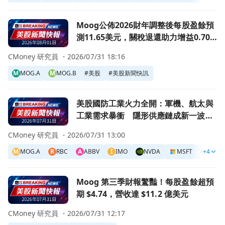
前往Moog公佈2026財年調整後每股盈餘預測11.65美元，關
Moog公佈2026財年調整後每股盈餘預
測11.65美元，關稅退還助力增益0.70
美元！
CMoney 研究員 ・
2026/07/31 18:16
M
MOG.A
M
MOG.B
#
美股
#
美股新聞快訊
前往美股國防工業火力全開：軍機、航太與工業需求暴衝 隱
美股國防工業火力全開：軍機、航太與
工業需求暴衝 隱形供應鏈成新一波主
升段
CMoney 研究員 ・
2026/07/31 13:00
M
MOG.A
R
RBC
A
ABBV
I
IMO
NVDA
MSFT
#
+4
美股
前往Moog 第三季財報驚豔！每股盈餘超預期 $4.74，營收達 $
Moog 第三季財報驚豔！每股盈餘超預
期 $4.74，營收達 $11.2 億美元
CMoney 研究員 ・
2026/07/31 12:17