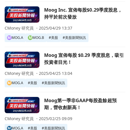
前往Moog Inc. 宣佈每股$0.29季度股息，持平於前次發放頁
Moog Inc. 宣佈每股$0.29季度股息，
持平於前次發放
CMoney 研究員 ・
2025/04/29 13:37
M
MOG.A
M
MOG.B
#
美股
#
美股新聞快訊
前往Moog 宣佈每股 $0.29 季度股息，吸引投資者目光！頁面
Moog 宣佈每股 $0.29 季度股息，吸引
投資者目光！
CMoney 研究員 ・
2025/04/25 13:04
M
MOG.A
#
美股
#
美股新聞快訊
前往Moog第一季非GAAP每股盈餘超預期，營收創新高！頁
Moog第一季非GAAP每股盈餘超預
期，營收創新高！
CMoney 研究員 ・
2025/02/25 09:09
M
MOG.A
#
美股
#
美股新聞快訊