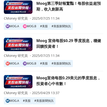
前往Moog第三季財報驚豔！每股收益超預期，收入創新高頁
Moog第三季財報驚豔！每股收益超預
期，收入創新高
CMoney 研究員 ・
2025/07/25 11:34
M
MOG.A
M
MOG.B
#
美股
#
美股新聞快訊
前往Moog 宣佈每股$0.29 季度股息，穩健回饋投資者！頁面
Moog 宣佈每股$0.29 季度股息，穩健
回饋投資者！
CMoney 研究員 ・
2025/07/25 11:34
M
MOG.A
M
MOG.B
#
美股
#
美股新聞快訊
前往Moog宣佈每股0.29美元的季度股息，投資者心中有數！
Moog宣佈每股0.29美元的季度股息，
投資者心中有數！
CMoney 研究員 ・
2025/04/29 13:37
M
MOG.A
#
美股
#
美股新聞快訊