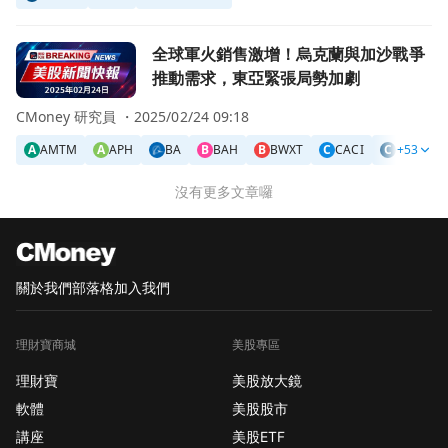
前往全球軍火銷售激增！烏克蘭與加沙戰爭推動需求，東亞緊
全球軍火銷售激增！烏克蘭與加沙戰爭
推動需求，東亞緊張局勢加劇
CMoney 研究員 ・
2025/02/24 09:18
A
AMTM
A
APH
BA
B
BAH
B
BWXT
C
CACI
C
CAE
+53
C
沒有更多文章囉
關於我們
部落格
加入我們
理財寶商城
美股專區
理財寶
美股放大鏡
軟體
美股股市
講座
美股ETF