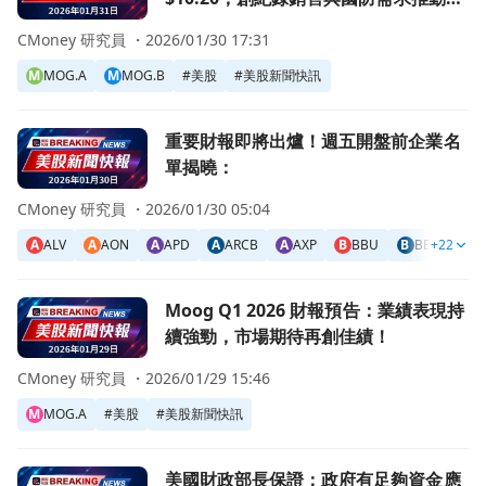
長
CMoney 研究員 ・
2026/01/30 17:31
M
MOG.A
M
MOG.B
#
美股
#
美股新聞快訊
前往重要財報即將出爐！週五開盤前企業名單揭曉：頁面
重要財報即將出爐！週五開盤前企業名
單揭曉：
CMoney 研究員 ・
2026/01/30 05:04
A
ALV
A
AON
A
APD
A
ARCB
A
AXP
B
BBU
B
BEN
+22
B
B
前往Moog Q1 2026 財報預告：業績表現持續強勁，市場
Moog Q1 2026 財報預告：業績表現持
續強勁，市場期待再創佳績！
CMoney 研究員 ・
2026/01/29 15:46
M
MOG.A
#
美股
#
美股新聞快訊
前往美國財政部長保證：政府有足夠資金應對關稅退款風波！
美國財政部長保證：政府有足夠資金應