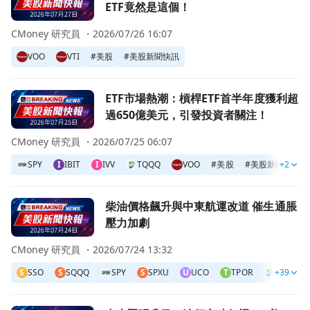
ETF竟然是這個！
CMoney 研究員 ・
2026/07/26 16:07
VOO
VTI
#
美股
#
美股新聞快訊
前往ETF市場熱潮：槓桿ETF首半年度獲利超過650億美元，
ETF市場熱潮：槓桿ETF首半年度獲利超
過650億美元，引發投資者關注！
CMoney 研究員 ・
2026/07/25 06:07
SPY
I
IBIT
I
IVV
TQQQ
VOO
#
美股
#
美股新聞快訊
+2
前往柴油價格飆升與中東航運改道 催生通脹壓力加劇頁面
柴油價格飆升與中東航運改道 催生通脹
壓力加劇
CMoney 研究員 ・
2026/07/24 13:32
S
SSO
S
SQQQ
SPY
S
SPXU
U
UCO
T
TPOR
TQQQ
+39