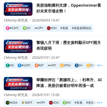
前往美股強勁獲利支撐，Oppenheimer看好未來市場走勢！
美股強勁獲利支撐，Oppenheimer看
好未來市場走勢！
CMoney 研究員 ・
2026/08/03 14:47
S
#GSPC
S
SH
SPY
VOO
#
美股
#
美股新聞快訊
前往警惕八月下滑：歷史資料顯示SPY開月表現疲弱頁面
警惕八月下滑：歷史資料顯示SPY開月
表現疲弱
CMoney 研究員 ・
2026/07/31 23:47
I
IVV
S
#GSPC
R
RSP
SPY
S
SPXU
S
SH
S
SDS
+6
V
前往華爾街押注「爬牆而上」：利率升、AI降溫，美股仍被
華爾街押注「爬牆而上」：利率升、AI
降溫，美股仍被看好明年再漲一成
CMoney 研究員 ・
2026/07/31 15:00
NVDA
MSFT
SPY
VOO
I
IVV
#
美股
#
美股新聞快訊
+3