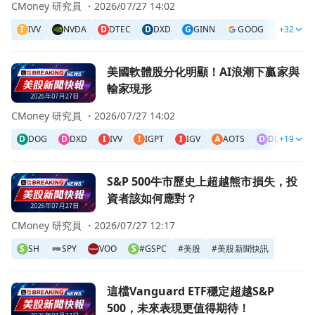
CMoney 研究員 ・
2026/07/27 14:02
I
IVV
NVDA
D
DTEC
D
DXD
G
GINN
GOOG
+32
GOOG
前往美國軟體股分化明顯！AI浪潮下贏家與輸家現形頁面
美國軟體股分化明顯！AI浪潮下贏家與
輸家現形
CMoney 研究員 ・
2026/07/27 14:02
D
DOG
D
DXD
I
IVV
I
IGPT
I
IGV
A
AOTS
D
DDM
+19
D
前往S&P 500牛市歷史上超越熊市損失，投資者該如何應對
S&P 500牛市歷史上超越熊市損失，投
資者該如何應對？
CMoney 研究員 ・
2026/07/27 12:17
S
SH
SPY
VOO
S
#GSPC
#
美股
#
美股新聞快訊
前往這檔Vanguard ETF穩定超越S&P 500，未來表現更值
這檔Vanguard ETF穩定超越S&P
500，未來表現更值得期待！