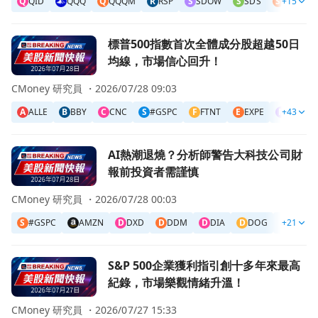
Q
QID
QQQ
Q
QQQM
R
RSP
S
SDOW
S
SDS
S
+15
SH
S
前往標普500指數首次全體成分股超越50日均線，市場信心
標普500指數首次全體成分股超越50日
均線，市場信心回升！
CMoney 研究員 ・
2026/07/28 09:03
A
ALLE
B
BBY
C
CNC
S
#GSPC
F
FTNT
E
EXPE
F
+43
FFIV
前往AI熱潮退燒？分析師警告大科技公司財報前投資者需謹慎
AI熱潮退燒？分析師警告大科技公司財
報前投資者需謹慎
CMoney 研究員 ・
2026/07/28 00:03
S
#GSPC
AMZN
D
DXD
D
DDM
D
DIA
D
DOG
+21
META
前往S&P 500企業獲利指引創十多年來最高紀錄，市場樂觀
S&P 500企業獲利指引創十多年來最高
紀錄，市場樂觀情緒升溫！
CMoney 研究員 ・
2026/07/27 15:33