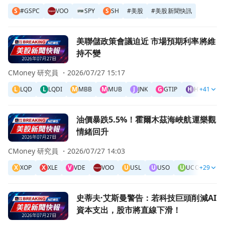
S
#GSPC
VOO
SPY
S
SH
#
美股
#
美股新聞快訊
前往美聯儲政策會議迫近 市場預期利率將維持不變頁面
美聯儲政策會議迫近 市場預期利率將維
持不變
CMoney 研究員 ・
2026/07/27 15:17
L
LQD
L
LQDI
M
MBB
M
MUB
J
JNK
G
GTIP
H
HYG
+41
I
前往油價暴跌5.5%！霍爾木茲海峽航運樂觀情緒回升頁面
油價暴跌5.5%！霍爾木茲海峽航運樂觀
情緒回升
CMoney 研究員 ・
2026/07/27 14:03
X
XOP
X
XLE
V
VDE
VOO
U
USL
U
USO
U
UCO
+29
TQ
前往史蒂夫·艾斯曼警告：若科技巨頭削減AI資本支出，股市
史蒂夫·艾斯曼警告：若科技巨頭削減AI
資本支出，股市將直線下滑！