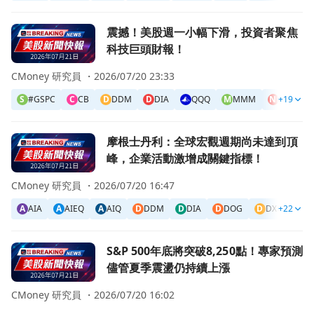
前往震撼！美股週一小幅下滑，投資者聚焦科技巨頭財報！頁
震撼！美股週一小幅下滑，投資者聚焦
科技巨頭財報！
CMoney 研究員 ・
2026/07/20 23:33
S
#GSPC
C
CB
D
DDM
D
DIA
QQQ
M
MMM
N
+19
NVS
前往摩根士丹利：全球宏觀週期尚未達到頂峰，企業活動激增
摩根士丹利：全球宏觀週期尚未達到頂
峰，企業活動激增成關鍵指標！
CMoney 研究員 ・
2026/07/20 16:47
A
AIA
A
AIEQ
A
AIQ
D
DDM
D
DIA
D
DOG
D
DXD
+22
E
E
前往S&P 500年底將突破8,250點！專家預測儘管夏季震盪
S&P 500年底將突破8,250點！專家預測
儘管夏季震盪仍持續上漲
CMoney 研究員 ・
2026/07/20 16:02