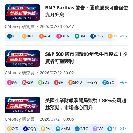
前往BNP Paribas 警告：通膨鷹派可能促使九月升息頁面
BNP Paribas 警告：通膨鷹派可能促使
九月升息
CMoney 研究員 ・
2026/07/23 05:47
B
BIL
B
BND
A
AGG
D
DDM
D
DIA
D
DOG
D
DXD
+41
H
H
前往S&P 500 股市回歸90年代牛市模式！投資者可望獲利頁
S&P 500 股市回歸90年代牛市模式！投
資者可望獲利
CMoney 研究員 ・
2026/07/22 20:02
I
IVV
R
RSP
S
SDS
S
SH
S
SPXU
SPY
S
SSO
+6
U
UPR
前往美國企業財報季開局強勁！88%公司超越預期，市場信
美國企業財報季開局強勁！88%公司超
越預期，市場信心回升
CMoney 研究員 ・
2026/07/21 00:06
Q
QID
QQQ
P
PM
M
MMM
INTC
I
IVV
R
RTX
+24
S
S