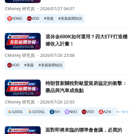
CMoney 研究員 ・
2026/07/27 04:07
V
VONG
VOO
#
美股
#
美股新聞快訊
前往退休金600K如何運用？四大ETF打造穩健收入計畫！頁面
退休金600K如何運用？四大ETF打造穩
健收入計畫！
CMoney 研究員 ・
2026/07/26 23:08
VOO
#
美股
#
美股新聞快訊
前往特朗普新關稅對歐盟貿易協定的衝擊：藥品與汽車成焦點
特朗普新關稅對歐盟貿易協定的衝擊：
藥品與汽車成焦點
CMoney 研究員 ・
2026/07/26 22:03
GOOG
GOOGL
I
IVV
N
NVO
VOO
A
AZN
SPY
+3
#
前往面對即將來臨的聯準會會議，必買的ETF竟然是這個！頁
面對即將來臨的聯準會會議，必買的