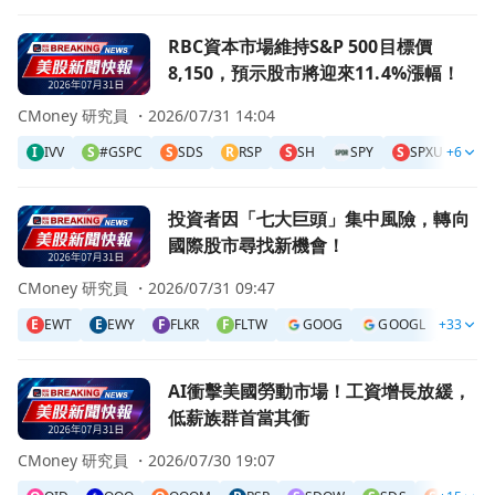
前往RBC資本市場維持S&P 500目標價8,150，預示股市將迎來
RBC資本市場維持S&P 500目標價
8,150，預示股市將迎來11.4%漲幅！
CMoney 研究員 ・
2026/07/31 14:04
I
IVV
S
#GSPC
S
SDS
R
RSP
S
SH
SPY
S
SPXU
+6
S
SS
前往投資者因「七大巨頭」集中風險，轉向國際股市尋找新機
投資者因「七大巨頭」集中風險，轉向
國際股市尋找新機會！
CMoney 研究員 ・
2026/07/31 09:47
E
EWT
E
EWY
F
FLKR
F
FLTW
GOOG
GOOGL
+33
I
IMVP
前往AI衝擊美國勞動市場！工資增長放緩，低薪族群首當其衝
AI衝擊美國勞動市場！工資增長放緩，
低薪族群首當其衝
CMoney 研究員 ・
2026/07/30 19:07