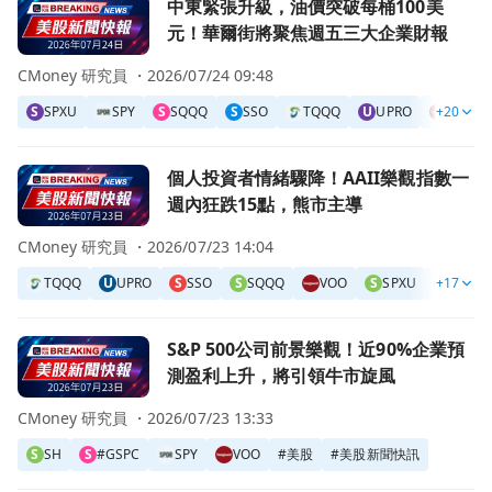
前往中東緊張升級，油價突破每桶100美元！華爾街將聚焦週
中東緊張升級，油價突破每桶100美
元！華爾街將聚焦週五三大企業財報
CMoney 研究員 ・
2026/07/24 09:48
S
SPXU
SPY
S
SQQQ
S
SSO
TQQQ
U
UPRO
+20
VOO
前往個人投資者情緒驟降！AAII樂觀指數一週內狂跌15點，
個人投資者情緒驟降！AAII樂觀指數一
週內狂跌15點，熊市主導
CMoney 研究員 ・
2026/07/23 14:04
TQQQ
U
UPRO
S
SSO
S
SQQQ
VOO
S
SPXU
+17
S
SDS
前往S&P 500公司前景樂觀！近90%企業預測盈利上升，將
S&P 500公司前景樂觀！近90%企業預
測盈利上升，將引領牛市旋風
CMoney 研究員 ・
2026/07/23 13:33
S
SH
S
#GSPC
SPY
VOO
#
美股
#
美股新聞快訊