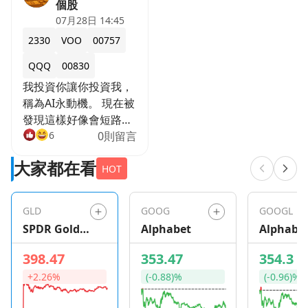
個股
07月28日 14:45
2330
VOO
00757
QQQ
00830
我投資你讓你投資我，
稱為AI永動機。 現在被
發現這樣好像會短路，
所以先破掉一個小泡
6
0則留言
沫。這是好事情，一個
大家都在看
泡沫在還小的時候破
HOT
掉，總比大到不能破還
好。 以前都笑蘋果只會
GLD
GOOG
GOOGL
做人工智障，現在這反
SPDR Gold
Alphabet
Alphabe
而成為蘋果的優勢。 不
Shares
管買鏟子的人能不能挖
398.47
353.47
354.3
到金礦，我們是賣鏟子
+2.26%
(-0.88)%
(-0.96)%
的人，我們唯一要擔心
的是礦工們因為長期挖