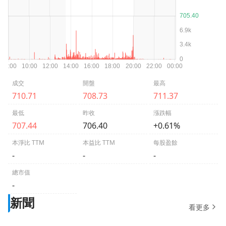
成交
開盤
最高
710.71
708.73
711.37
最低
昨收
漲跌幅
707.44
706.40
+0.61%
本淨比 TTM
本益比 TTM
每股盈餘
-
-
-
總市值
-
新聞
看更多