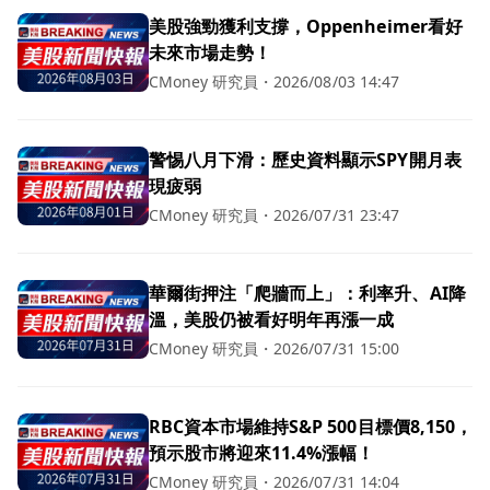
美股強勁獲利支撐，Oppenheimer看好
未來市場走勢！
CMoney 研究員
・
2026/08/03 14:47
警惕八月下滑：歷史資料顯示SPY開月表
現疲弱
CMoney 研究員
・
2026/07/31 23:47
華爾街押注「爬牆而上」：利率升、AI降
溫，美股仍被看好明年再漲一成
CMoney 研究員
・
2026/07/31 15:00
RBC資本市場維持S&P 500目標價8,150，
預示股市將迎來11.4%漲幅！
CMoney 研究員
・
2026/07/31 14:04