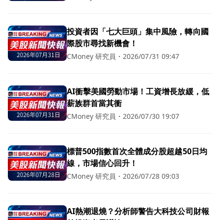
投資者因「七大巨頭」集中風險，轉向國
際股市尋找新機會！
CMoney 研究員
・
2026/07/31 09:47
AI衝擊美國勞動市場！工資增長放緩，低
薪族群首當其衝
CMoney 研究員
・
2026/07/30 19:07
標普500指數首次全體成分股超越50日均
線，市場信心回升！
CMoney 研究員
・
2026/07/28 09:03
AI熱潮退燒？分析師警告大科技公司財報