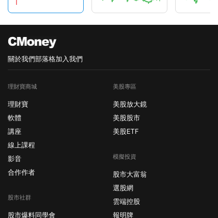
不到金礦而不買鏟子
了。 但是即使有其中幾
位礦工挖不到金礦，總
能夠有幾位能挖到吧。
不管最後是誰贏，我們
關於我們
部落格
加入我們
都不會輸的。
理財寶商城
美股專區
理財寶
美股放大鏡
軟體
美股股市
講座
美股ETF
線上課程
模擬投資
影音
合作作者
股市大富翁
選股網
股市社群
雲端控股
股市爆料同學會
報明牌