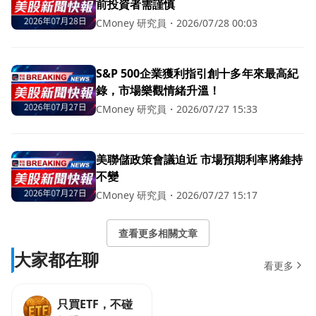
前投資者需謹慎
CMoney 研究員
・
2026/07/28 00:03
S&P 500企業獲利指引創十多年來最高紀
錄，市場樂觀情緒升溫！
CMoney 研究員
・
2026/07/27 15:33
美聯儲政策會議迫近 市場預期利率將維持
不變
CMoney 研究員
・
2026/07/27 15:17
查看更多相關文章
大家都在聊
看更多
只買ETF，不碰