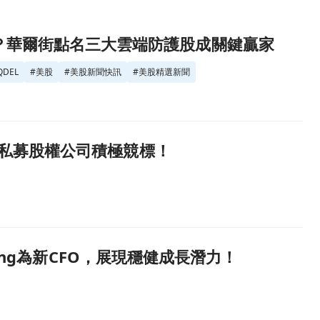
？華爾街點名三大雲端防護股成關鍵贏家
QDEL
#
美股
#
美股新聞快訊
#
美股精選新聞
位，私募股權公司積極競標！
 Young為新CFO，展現穩健成長潛力！