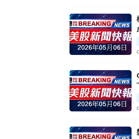
前往標題 : QuidelOrtho
前往QuidelOrtho Q1
前往盤後焦點：CareDx股價飆逾