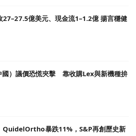
言穩健成長但中國降價陰影籠罩頁面
營收27–27.5億美元、現金流1–1.2億 揚言穩健
拚下半年回溫頁面
江（中國）議價恐慌夾擊 靠收購Lex與新機種拚
高頁面
uidelOrtho暴跌11%，S&P再創歷史新