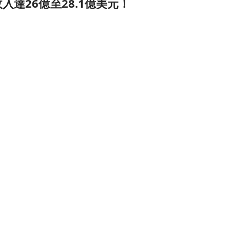
年收入達26億至28.1億美元！
驚人！
Q
QDEL
S
SNY
W
WBA
#
RBGPF
#
美股
#
美股新聞快訊
億美元，超越市場預期！