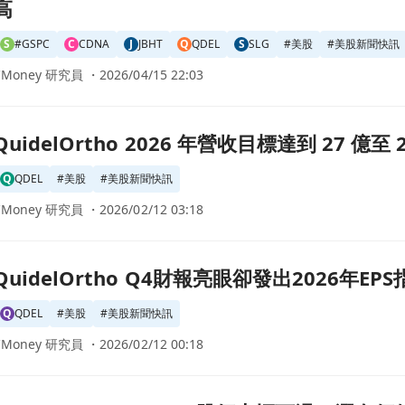
高
S
#GSPC
C
CDNA
J
JBHT
Q
QDEL
S
SLG
#
美股
#
美股新聞快訊
CMoney 研究員 ・
2026/04/15 22:03
 年營收目標達到 27 億至 29 億美元，推動研發與利潤擴張！頁面
QuidelOrtho 2026 年營收目標達到 27
Q
QDEL
#
美股
#
美股新聞快訊
CMoney 研究員 ・
2026/02/12 03:18
亮眼卻發出2026年EPS指引不佳，股價下跌5%頁面
QuidelOrtho Q4財報亮眼卻發出2026年E
Q
QDEL
#
美股
#
美股新聞快訊
CMoney 研究員 ・
2026/02/12 00:18