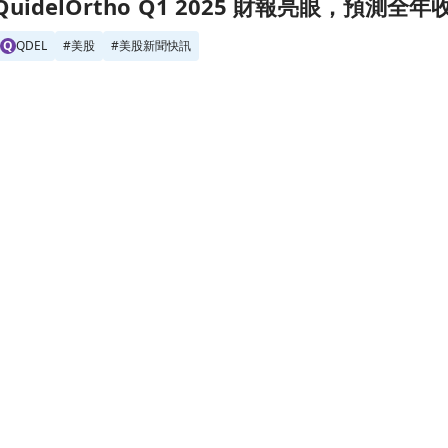
25 財報亮眼，預測全年收入達26億至28.1億美元！頁面
QuidelOrtho Q1 2025 財報亮眼，預測全
Q
QDEL
#
美股
#
美股新聞快訊
CMoney 研究員 ・
2025/05/08 00:34
推升部分股票獲利驚人！頁面
流感季節重創醫療體系，或推升部分股票獲利
C
CHD
C
CVS
JNJ
K
KMB
K
KVUE
M
MKC
PFE
P
PG
CMoney 研究員 ・
2025/03/04 20:01
 營收將達 7.07 億美元，超越市場預期！頁面
QuidelOrtho 預告 Q4 營收將達 7.07 
Q
QDEL
#
美股
#
美股新聞快訊
CMoney 研究員 ・
2025/02/25 06:27
沒有更多文章囉