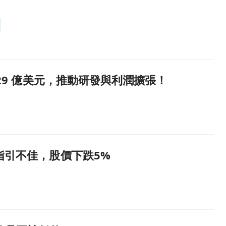
 億至 29 億美元，推動研發與利潤擴張！
PS指引不佳，股價下跌5%