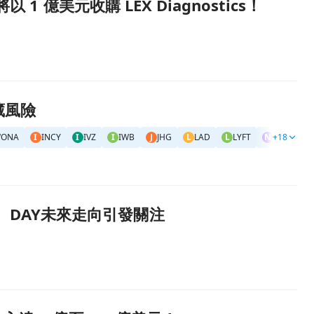
以 1 億美元收購 LEX Diagnostics！
藏風險
WONA
I
INCY
I
IVZ
I
IWB
J
JHG
L
LAD
L
LYFT
N
+18
NYT
Q
M、DAY未來走向引發關注