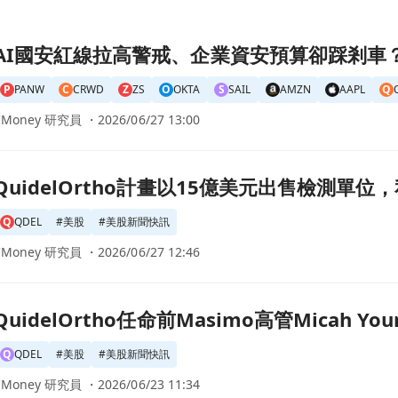
業資安預算卻踩剎車？華爾街點名三大雲端防護股成關鍵贏家頁面
AI國安紅線拉高警戒、企業資安預算卻踩剎車
P
PANW
C
CRWD
Z
ZS
O
OKTA
S
SAIL
AMZN
AAPL
Q
CMoney 研究員 ・
2026/06/27 13:00
15億美元出售檢測單位，私募股權公司積極競標！頁面
QuidelOrtho計畫以15億美元出售檢測單
Q
QDEL
#
美股
#
美股新聞快訊
CMoney 研究員 ・
2026/06/27 12:46
simo高管Micah Young為新CFO，展現穩健成長潛力！頁面
QuidelOrtho任命前Masimo高管Micah
Q
QDEL
#
美股
#
美股新聞快訊
CMoney 研究員 ・
2026/06/23 11:34