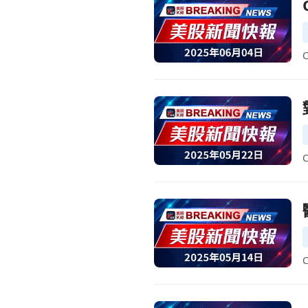
前往QuidelOrtho 宣佈終止 Sa
前往對沖基金最擁擠的股票曝光
前往醫療與娛樂股遭降評！QDEL