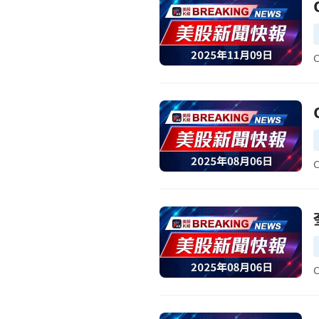
前往QuidelOrtho (QDE
前往QuidelOrtho調整中
前往奎德公司第二季財報：每股