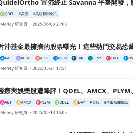
vanna 平臺開發，將以 1 億美元收購 LEX Diagnostics！頁面
QuidelOrtho 宣佈終止 Savanna 平臺開發，將
Q
QDEL
#
美股
#
美股新聞快訊
CMoney 研究員 ・
2025/06/03 21:03
！這些熱門交易恐藏風險頁面
對沖基金最擁擠的股票曝光！這些熱門交易恐
A
AAL
A
ACHC
A
APLS
B
BRBR
C
CAR
E
ETSY
E
EXEL
F
F
CMoney 研究員 ・
2025/05/21 17:31
、AMCX、PLYM、DAY未來走向引發關注頁面
醫療與娛樂股遭降評！QDEL、AMCX、PLY
A
ABT
A
AMCX
P
PLYM
Q
QDEL
D
DAY
#
美股
#
美股新聞快訊
CMoney 研究員 ・
2025/05/13 16:05