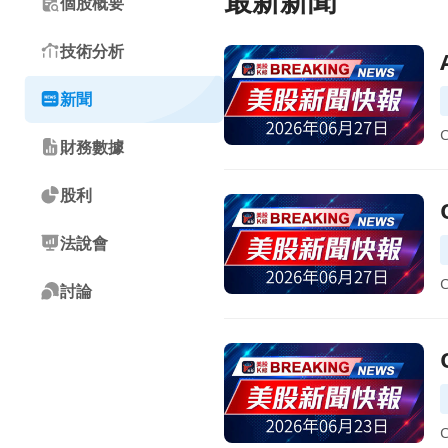
最新新聞
個股概要
技術分析
前往AI國安紅線拉高警戒、企
新聞
財務數據
股利
前往QuidelOrtho計畫以
法說會
討論
前往QuidelOrtho任命前Ma