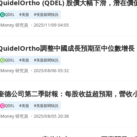
L) 股價大幅下滑，潛在價值是否被低估？頁面
QuidelOrtho (QDEL) 股價大幅下滑，潛
Q
QDEL
#
美股
#
美股新聞快訊
CMoney 研究員 ・
2025/11/09 04:05
國成長預期至中位數增長，成本措施助力利潤提升！頁面
QuidelOrtho調整中國成長預期至中位數
Q
QDEL
#
美股
#
美股新聞快訊
CMoney 研究員 ・
2025/08/06 05:32
收益超預期，營收小幅下滑但仍具韌性！頁面
奎德公司第二季財報：每股收益超預期，營收
Q
QDEL
#
美股
#
美股新聞快訊
CMoney 研究員 ・
2025/08/05 20:38