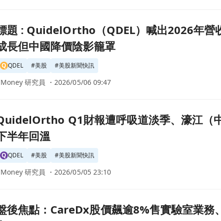
（QDEL）喊出2026年營收27–27.5億美元、現金流1–1.2億 揚
標題 : QuidelOrtho（QDEL）喊出2026年
成長但中國降價陰影籠罩
Q
QDEL
#
美股
#
美股新聞快訊
CMoney 研究員 ・
2026/05/06 09:47
財報遭呼吸道淡季、濠江（中國）議價恐慌夾擊 靠收購Lex與新機種
QuidelOrtho Q1財報遭呼吸道淡季、濠
下半年回溫
Q
QDEL
#
美股
#
美股新聞快訊
CMoney 研究員 ・
2026/05/05 23:10
8%售實驗室業務、QuidelOrtho暴跌11%，S&P再創歷史新
盤後焦點：CareDx股價飆逾8%售實驗室業務、Q