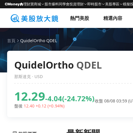
CMoney
理財寶商城
股市爆料同學會
投資理財
即時股市
美股專區
模擬
熱門美股
精選內容
首頁
QuidelOrtho QDEL
QuidelOrtho
QDEL
那斯達克 · USD
12.29
-4.04
(-24.72%)
收盤 08/08 03:59 (U
盤後
12.40
+0.12
(+0.94%)