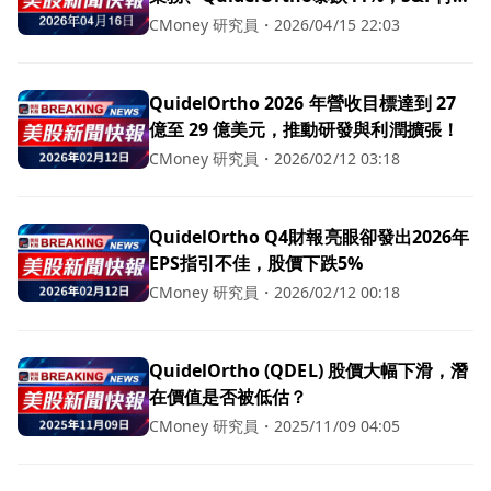
歷史新高
CMoney 研究員
・
2026/04/15 22:03
QuidelOrtho 2026 年營收目標達到 27
億至 29 億美元，推動研發與利潤擴張！
CMoney 研究員
・
2026/02/12 03:18
QuidelOrtho Q4財報亮眼卻發出2026年
EPS指引不佳，股價下跌5%
CMoney 研究員
・
2026/02/12 00:18
QuidelOrtho (QDEL) 股價大幅下滑，潛
在價值是否被低估？
CMoney 研究員
・
2025/11/09 04:05