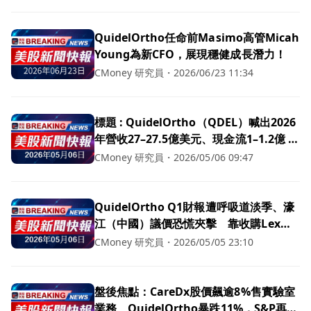
QuidelOrtho任命前Masimo高管Micah
Young為新CFO，展現穩健成長潛力！
CMoney 研究員
・
2026/06/23 11:34
標題 : QuidelOrtho（QDEL）喊出2026
年營收27–27.5億美元、現金流1–1.2億 揚
言穩健成長但中國降價陰影籠罩
CMoney 研究員
・
2026/05/06 09:47
QuidelOrtho Q1財報遭呼吸道淡季、濠
江（中國）議價恐慌夾擊 靠收購Lex與
新機種拚下半年回溫
CMoney 研究員
・
2026/05/05 23:10
盤後焦點：CareDx股價飆逾8%售實驗室
業務、QuidelOrtho暴跌11%，S&P再創