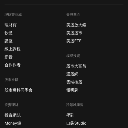
理財寶商城
美股專區
理財寶
美股放大鏡
軟體
美股股市
講座
美股ETF
線上課程
模擬投資
影音
合作作者
股市大富翁
選股網
股市社群
雲端控股
股市爆料同學會
報明牌
投資理財
跨領域學習
投資網誌
學到
Money錢
口袋Studio