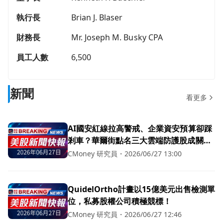
執行長
Brian J. Blaser
財務長
Mr. Joseph M. Busky CPA
員工人數
6,500
新聞
看更多
AI國安紅線拉高警戒、企業資安預算卻踩
剎車？華爾街點名三大雲端防護股成關鍵
贏家
CMoney 研究員
・
2026/06/27 13:00
QuidelOrtho計畫以15億美元出售檢測單
位，私募股權公司積極競標！
CMoney 研究員
・
2026/06/27 12:46