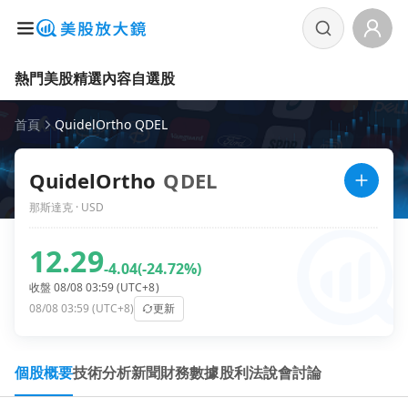
熱門美股
精選內容
自選股
首頁
QuidelOrtho QDEL
QuidelOrtho
QDEL
那斯達克 · USD
12.29
-4.04
(-24.72%)
收盤 08/08 03:59 (UTC+8)
08/08 03:59 (UTC+8)
更新
個股概要
技術分析
新聞
財務數據
股利
法說會
討論