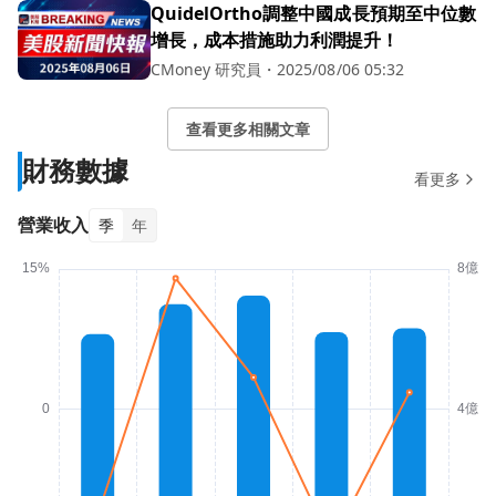
QuidelOrtho調整中國成長預期至中位數
增長，成本措施助力利潤提升！
CMoney 研究員
・
2025/08/06 05:32
查看更多相關文章
財務數據
看更多
營業收入
季
年