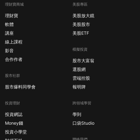
理財寶商城
美股專區
理財寶
美股放大鏡
軟體
美股股市
講座
美股ETF
線上課程
模擬投資
影音
合作作者
股市大富翁
選股網
股市社群
雲端控股
股市爆料同學會
報明牌
投資理財
跨領域學習
投資網誌
學到
Money錢
口袋Studio
投資小學堂
聯絡我們