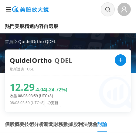
熱門美股
精選內容
自選股
首頁
QuidelOrtho QDEL
QuidelOrtho
QDEL
那斯達克 · USD
12.29
-4.04
(-24.72%)
收盤 08/08 03:59 (UTC+8)
08/08 03:59 (UTC+8)
更新
個股概要
技術分析
新聞
財務數據
股利
法說會
討論