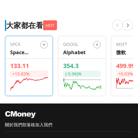
大家都在看
HOT
SPCX
GOOGL
MSFT
Space
Alphabet
微軟
Exploration
133.11
354.3
499.99
Technologie
+15.83%
(-0.96)%
+0.03%
s
關於我們
部落格
加入我們