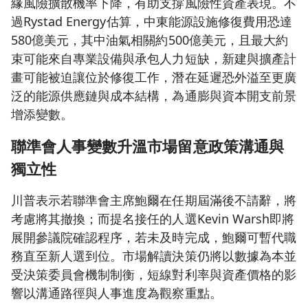
緣風險擴散機率下降，有助支撐風險性資產表現。不
過Rystad Energy估算，中東能源設施修復費用恐達
580億美元，其中油氣相關約500億美元，且最大約
束可能來自專業設備與承包人力短缺，新建與擴產計
畫可能被迫讓位於修復工作，潛在延遲恐外溢至更廣
泛的能源供應鏈與成本結構，為通膨與資本開支前景
增添變數。
聯準會人事變數升溫市場留意政策溝通與
獨立性
川普表示若聯準會主席鮑爾在任期屆滿後不請辭，將
考慮將其撤換；而提名接任的人選Kevin Warsh即將
展開參議院確認程序，若未及時完成，鮑爾可暫代職
務直至新人選到位。市場解讀決策仍將以數據為本並
受決策委員會機制制衡，短線對利率與資產價格的影
響以溝通路徑與人事進度為觀察重點。