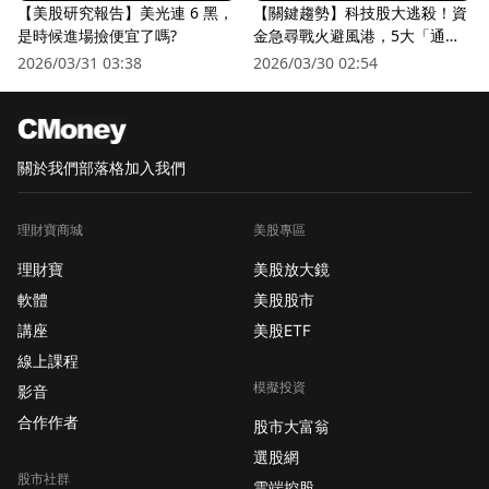
【美股研究報告】美光連 6 黑，
【關鍵趨勢】科技股大逃殺！資
是時候進場撿便宜了嗎?
金急尋戰火避風港，5大「通訊
衛星股」逆勢狂飆
2026/03/31 03:38
2026/03/30 02:54
關於我們
部落格
加入我們
理財寶商城
美股專區
理財寶
美股放大鏡
軟體
美股股市
講座
美股ETF
線上課程
模擬投資
影音
合作作者
股市大富翁
選股網
股市社群
雲端控股