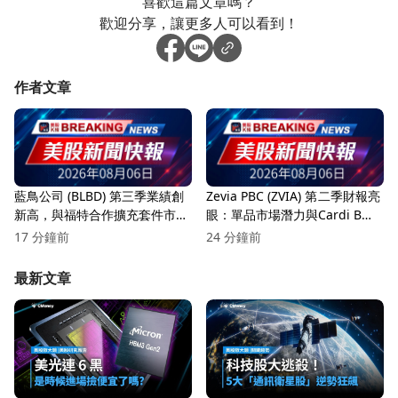
喜歡這篇文章嗎？
歡迎分享，讓更多人可以看到！
作者文章
藍鳥公司 (BLBD) 第三季業績創
Zevia PBC (ZVIA) 第二季財報亮
新高，與福特合作擴充套件市場
眼：單品市場潛力與Cardi B合
潛力！
作引爆銷售！
17 分鐘前
24 分鐘前
最新文章