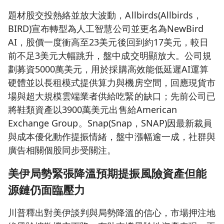
題材股交投熱絡並放大波動，Allbirds(Allbirds，
BIRD)宣布轉型為人工智慧公司並更名為NewBird
AI，股價一度衝高至23美元後回到約17美元，較日
前不足3美元大幅跳升，盤中成交明顯放大。公司規
劃募資5000萬美元，用於採購高效能低延遲AI運算
硬體並以長租模式提供算力與機房空間，回應現貨市
場與超大規模雲端業者供給吃緊的缺口；先前公司已
將鞋類資產以3900萬美元出售給American
Exchange Group。Snap(Snap，SNAP)因最新裁員
與成本優化動作提振情緒，盤中漲幅逾一成，社群與
廣告相關個股同步受關注。
美伊局勢緊張降溫預期提振風險資產但能
源鏈仍面臨壓力
川普釋出對美伊談判與局勢降溫的信心，市場押注地