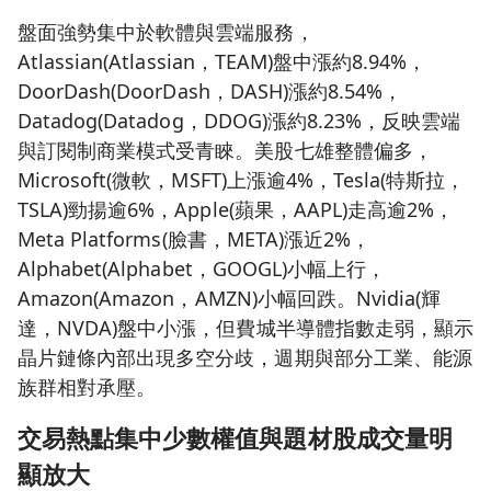
盤面強勢集中於軟體與雲端服務，
Atlassian(Atlassian，TEAM)盤中漲約8.94%，
DoorDash(DoorDash，DASH)漲約8.54%，
Datadog(Datadog，DDOG)漲約8.23%，反映雲端
與訂閱制商業模式受青睞。美股七雄整體偏多，
Microsoft(微軟，MSFT)上漲逾4%，Tesla(特斯拉，
TSLA)勁揚逾6%，Apple(蘋果，AAPL)走高逾2%，
Meta Platforms(臉書，META)漲近2%，
Alphabet(Alphabet，GOOGL)小幅上行，
Amazon(Amazon，AMZN)小幅回跌。Nvidia(輝
達，NVDA)盤中小漲，但費城半導體指數走弱，顯示
晶片鏈條內部出現多空分歧，週期與部分工業、能源
族群相對承壓。
交易熱點集中少數權值與題材股成交量明
顯放大