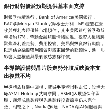
銀行財報優於預期提供基本面支撐
財報季持續進行，Bank of America(美國銀行，
BAC)與Morgan Stanley(摩根士丹利，MS)雙雙在營
收與獲利表現優於市場預估，其中美國銀行首季盈餘
年增約17%，帶動金融類股情緒回溫。投資人後續將
聚焦淨利差走勢、費用控管、交易與投資銀行動能，
以評估金融股獲利體質與股東回饋的延續性，進一步
影響大盤權值與景氣敏感族群評價。
半導體設備與晶片股走勢分歧反映資本支
出復甦不均
半導體族群盤中回檔，費城半導體指數走低，設備大
廠ASML Holding(艾司摩爾，ASML)因展望保守承
壓，顯示成熟製程與先進製程投資節奏仍未完全一
致。相較之下，Nvidia(輝達，NVDA)靠AI伺服器與