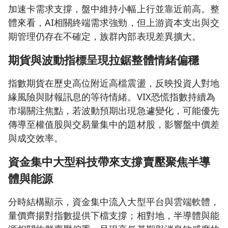
加速卡需求支撐，盤中維持小幅上行並靠近前高。整
體來看，AI相關終端需求強勁，但上游資本支出與交
期管理仍存在不確定，族群內部表現差異擴大。
期貨與波動指標呈現拉鋸整體情緒偏穩
指數期貨在歷史高位附近高檔震盪，反映投資人對地
緣風險與財報訊息的等待情緒。VIX恐慌指數持續為
市場關注焦點，若波動預期出現急遽變化，可能優先
傳導至權值股與交易量集中的題材股，影響盤中價差
與成交效率。
資金集中大型科技帶來支撐賣壓聚焦半導
體與能源
分時結構顯示，資金集中流入大型平台與雲端軟體，
量價齊揚對指數提供下檔支撐；相對地，半導體與能