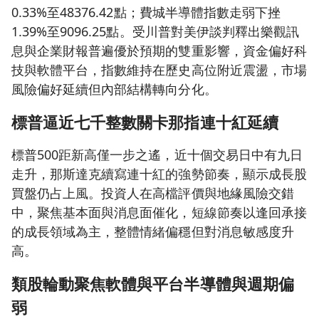
0.33%至48376.42點；費城半導體指數走弱下挫
1.39%至9096.25點。受川普對美伊談判釋出樂觀訊
息與企業財報普遍優於預期的雙重影響，資金偏好科
技與軟體平台，指數維持在歷史高位附近震盪，市場
風險偏好延續但內部結構轉向分化。
標普逼近七千整數關卡那指連十紅延續
標普500距新高僅一步之遙，近十個交易日中有九日
走升，那斯達克續寫連十紅的強勢節奏，顯示成長股
買盤仍占上風。投資人在高檔評價與地緣風險交錯
中，聚焦基本面與消息面催化，短線節奏以逢回承接
的成長領域為主，整體情緒偏穩但對消息敏感度升
高。
類股輪動聚焦軟體與平台半導體與週期偏
弱