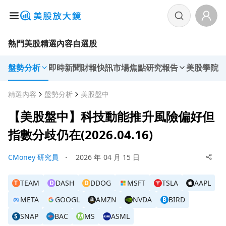
熱門美股
精選內容
自選股
盤勢分析
即時新聞
財報快訊
市場焦點
研究報告
美股學院
精選內容
盤勢分析
美股盤中
【美股盤中】科技動能推升風險偏好但
指數分歧仍在(2026.04.16)
CMoney 研究員
・
2026 年 04 月 15 日
TEAM
DASH
DDOG
MSFT
TSLA
AAPL
T
D
D
META
GOOGL
AMZN
NVDA
BIRD
B
SNAP
BAC
MS
ASML
S
M