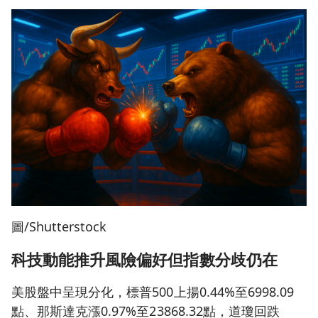
圖/Shutterstock
科技動能推升風險偏好但指數分歧仍在
美股盤中呈現分化，標普500上揚0.44%至6998.09
點、那斯達克漲0.97%至23868.32點，道瓊回跌