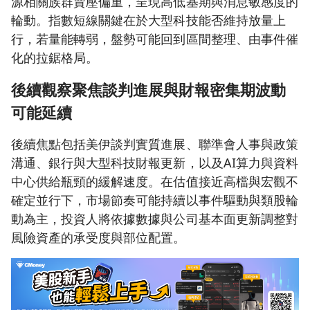
源相關族群賣壓偏重，呈現高低基期與消息敏感度的
輪動。指數短線關鍵在於大型科技能否維持放量上
行，若量能轉弱，盤勢可能回到區間整理、由事件催
化的拉鋸格局。
後續觀察聚焦談判進展與財報密集期波動
可能延續
後續焦點包括美伊談判實質進展、聯準會人事與政策
溝通、銀行與大型科技財報更新，以及AI算力與資料
中心供給瓶頸的緩解速度。在估值接近高檔與宏觀不
確定並行下，市場節奏可能持續以事件驅動與類股輪
動為主，投資人將依據數據與公司基本面更新調整對
風險資產的承受度與部位配置。