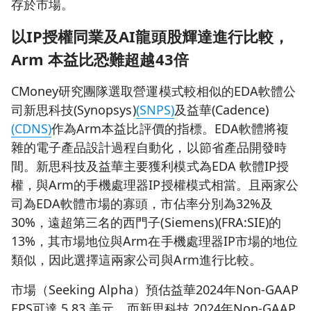
存於市場。
以
IP
授權同業及
AI
龍頭股輝達進行比較，
Arm
本益比恐難超越
43
倍
CMoney研究團隊選取營運模式較相似的EDA軟體公
司新思科技(Synopsys)
(SNPS)
及益華(Cadence)
(CDNS)
作為Arm本益比評價的指標。EDA軟體將複
雜的電子產品設計過程自動化，以節省產品開發時
間。新思科技及益華主要獲利模式為EDA 軟體IP授
權，與Arm的手機處理器IP授權模式相當。且兩家公
司為EDA軟體市場的寡頭，市佔率分別為32%及
30%，遠超第三名的西門子(Siemens)(FRA:SIE)的
13%，其市場地位與Arm在手機處理器IP市場的地位
類似，因此選擇這兩家公司與Arm進行比較。
市場（Seeking Alpha）預估益華2024年Non-GAAP
EPS可達 5.83 美元，而新思科技 2024年Non-GAAP