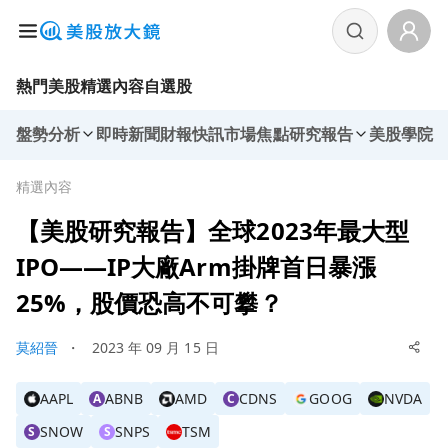
熱門美股
精選內容
自選股
盤勢分析
即時新聞
財報快訊
市場焦點
研究報告
美股學院
精選內容
【美股研究報告】全球2023年最大型
IPO——IP大廠Arm掛牌首日暴漲
25%，股價恐高不可攀？
莫紹晉
・
2023 年 09 月 15 日
AAPL
ABNB
AMD
CDNS
GOOG
NVDA
A
C
SNOW
SNPS
TSM
S
S