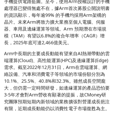
手機提供電路藍圖。至今，使用Arm授權設計的手機
處理器已變得無處不在，據Arm首次募股公開說明書
的資訊顯示，每年逾99% 的手機均採用Arm架構的
晶片。未來Arm將致力擴大業務至個人電腦、伺服
器、車用及邊緣運算等領域。Arm 預期潛在市場規
模（TAM）有望以6.8%的複合年增率（CAGR）增
長，2025年底可達2,466億美元。
Arm中長期的主要成長動能有望來自AI熱潮帶動的雲
端運算(Cloud)、高性能運算(HPC)及邊緣運算(Edge)
需求。截至2022年12月31日，Arm在雲端運算、網
絡設備、汽車和消費電子等領域的市場份額分別為
10.1%、25.5%、40.8%和32.3%。雖然成長空間龐
大，但仍需一定時間研發，如邊緣運算的產品恐怕要
3-5年才會對Arm營收有顯著的提振，故CMoney研
究團隊預期短期內新領域的業務擴張對營運成長挹注
有限，近期成長動能仍以消費性電子市場復甦為主。