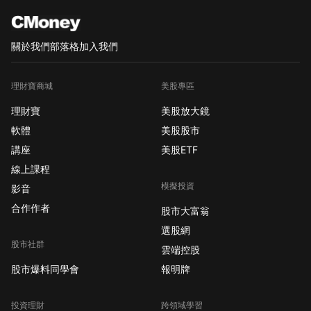
關於我們
部落格
加入我們
理財寶商城
美股專區
理財寶
美股放大鏡
軟體
美股股市
講座
美股ETF
線上課程
模擬投資
影音
合作作者
股市大富翁
選股網
股市社群
雲端控股
股市爆料同學會
報明牌
投資理財
跨領域學習