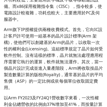
備。而x86採用複雜指令集（CISC），指令較多，使
電路設計較複雜，功耗也較大，主要應用於PC及伺
服器中。
Arm旗下IP授權提供兩種收費模式。首先，它向IC設
計客戶許可使用一組基本的晶片設計標準(Arm 架
構)，使他們可以創建基於Arm的晶片，以收取一次
性的權利金(Licensing)。這組標準規定了晶片如何受
軟件控制。沒有這樣的標準，晶片就無法處理應用程
序需要它執行的運算，軟件就無法運作。其次，當一
個晶片設計完成並進入量產階段，Arm將收取按晶片
製造數量計算的版稅(Royalty)，通常基於晶片的平均
售價（ASP）的一定比例或依每個單位收取固定費
用。
以Arm FY2023及FY24Q1營收數字來看，一次性權
利金佔總營收的比例由37%增加至41%，而按量計算