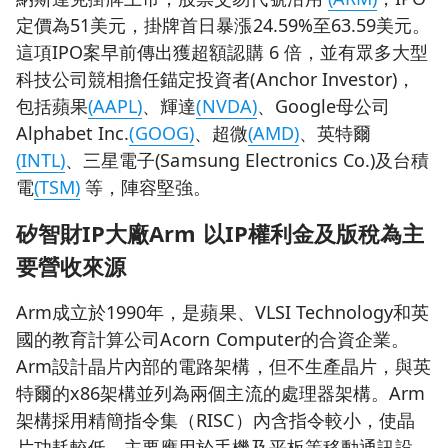
定價為51美元，掛牌首日暴漲24.59%至63.59美元。
這項IPO案早前傳出獲超額認購 6 倍，並有眾多大型
科技公司競相擔任錨定投資者(Anchor Investor)，
包括蘋果
(AAPL)
、輝達
(NVDA)
、Google母公司
Alphabet Inc.
(GOOG)
、超微
(AMD)
、英特爾
(INTL)
、三星電子(Samsung Electronics Co.)及台積
電
(TSM)
等，陣容堅強。
矽智財
IP
大廠
Arm
以
IP
權利金及版稅為主
要營收來源
Arm成立於1990年，是蘋果、VLSI Technology和英
國的教育計算公司Acorn Computer的合資企業。
Arm設計晶片內部的電路架構，但不生產晶片，與英
特爾的x86架構並列為兩個主流的處理器架構。Arm
架構採用精簡指令集（RISC）內含指令較小，使晶
片功耗較低，主要應用於手機及平板等移動通訊設