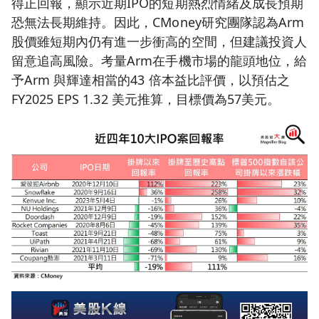
得正回報，顯示近期IPO的短期熱烈情緒及成長預期
恐無法長期維持。因此，CMoney研究團隊認為Arm
股價雖短期內仍有進一步衝高的空間，但建議投資人
留意追高風險。考量Arm在手機市場的龍頭地位，給
予Arm 與輝達相當的43 倍本益比評價，以預估之
FY2025 EPS 1.32 美元推算，目標價為57美元。