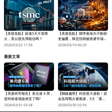
【美股焦點】延後5天不算降
【美股焦點】聯準會按兵不動卻
火，美台股先彈能信嗎？
更偏鷹，降息預期被推遲市場越
來越怕？
2026/03/23 11:56
2026/03/19 00:29
最新文章
【美股研究報告】美光連 6 黑，
【關鍵趨勢】科技股大逃殺！資
是時候進場撿便宜了嗎?
金急尋戰火避風港，5大「通訊
衛星股」逆勢狂飆
2026/03/31 03:38
2026/03/30 02:54