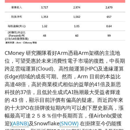
CMoney 研究團隊看好Arm憑藉Arm架構的主流地
位，可望受惠於未來消費性電子市場的復甦，中長期
跨足雲端運算(Cloud)、高性能運算(HPC)及邊緣運算
(Edge)領域的成長可期。然而，Arm 目前的本益比
高達48倍，高於商業模式相似的益華的41倍及新思
科技的37倍，且低於生成式AI熱潮最大受益者輝達
的 43 倍，顯示目前評價有偏高的疑慮。而近四年來
的十大IPO在掛牌後短期內均可以創下歷史新高，漲
幅最高可達２５８％但中長期而言，僅Airbnb(愛彼
迎)
(ABNB)
及Snowflake
(SNOW)
在掛牌至今仍能獲