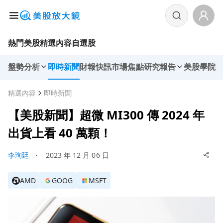
熱門美股
精選內容
自選股
盤勢分析
即時新聞
財報快訊
市場焦點
研究報告
美股學院
精選內容
即時新聞
【美股新聞】超微 MI300 傳 2024 年
出貨上看 40 萬顆！
李珣廷
・
2023 年 12 月 06 日
AMD
GOOG
MSFT