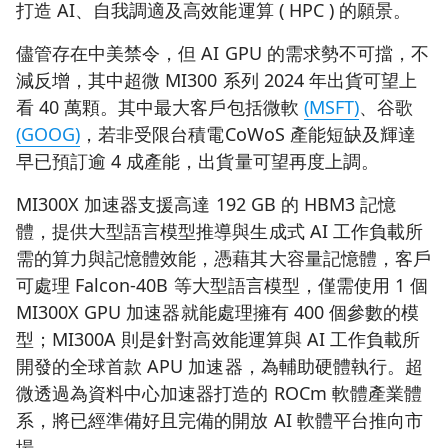
打造 AI、自我調適及高效能運算 ( HPC ) 的願景。
儘管存在中美禁令，但 AI GPU 的需求勢不可擋，不
減反增，其中超微 MI300 系列 2024 年出貨可望上
看 40 萬顆。其中最大客戶包括微軟
(MSFT)
、谷歌
(GOOG)
，若非受限台積電CoWoS 產能短缺及輝達
早已預訂逾 4 成產能，出貨量可望再度上調。
MI300X 加速器支援高達 192 GB 的 HBM3 記憶
體，提供大型語言模型推導與生成式 AI 工作負載所
需的算力與記憶體效能，憑藉其大容量記憶體，客戶
可處理 Falcon-40B 等大型語言模型，僅需使用 1 個
MI300X GPU 加速器就能處理擁有 400 個參數的模
型；MI300A 則是針對高效能運算與 AI 工作負載所
開發的全球首款 APU 加速器，為輔助硬體執行。超
微透過為資料中心加速器打造的 ROCm 軟體產業體
系，將已經準備好且完備的開放 AI 軟體平台推向市
場。