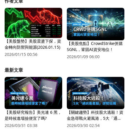
作者文章
【美股盤勢】美股震盪下探，資
【美股焦點】CrowdStrike併購
金轉向防禦與能源(2026.01.15)
SGNL，鞏固AI資安地位！
2026/01/15 00:56
2026/01/09 06:00
最新文章
【美股研究報告】美光連 6 黑，
【關鍵趨勢】科技股大逃殺！資
是時候進場撿便宜了嗎?
金急尋戰火避風港，5大「通訊
衛星股」逆勢狂飆
2026/03/31 03:38
2026/03/30 02:54