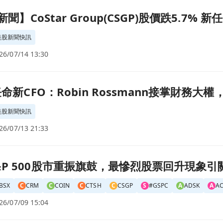
P)股價跌5.7% 新任CFO人事公布惹市場觀望頁面
時新聞】CoStar Group(CSGP)股價跌5.7
美股新聞快訊
26/07/14 13:30
mann接掌財務大權，展現強勁成長潛力！頁面
團任命新CFO：Robin Rossmann接掌財務
美股新聞快訊
26/07/13 21:33
股票回升現象引關注頁面
&P 500股市重振旗鼓，最慘烈股票回升現象引
BSX
C
CRM
C
COIN
C
CTSH
C
CSGP
S
#GSPC
A
ADSK
A
A
26/07/09 15:04