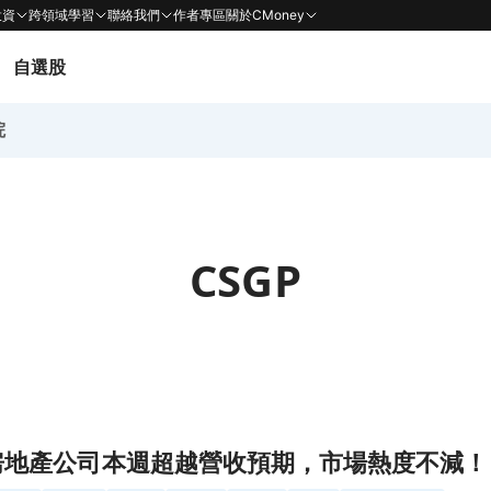
投資
跨領域學習
聯絡我們
作者專區
關於CMoney
自選股
院
CSGP
市場熱度不減！頁面
 房地產公司本週超越營收預期，市場熱度不減！