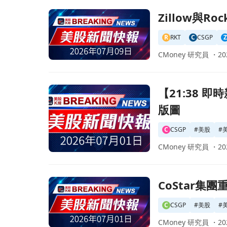
前往Zillow與Rocket的Redfin將於下月面對
Zillow與R
R
RKT
C
CSGP
Z
CMoney 研究員 ・
20
前往【21:38 即時新聞】CoStar Group(CSGP
【21:38 即
版圖
C
CSGP
#
美股
#
CMoney 研究員 ・
20
前往CoStar集團重磅投資，收購Wikicasa 3
CoStar集
C
CSGP
#
美股
#
CMoney 研究員 ・
20