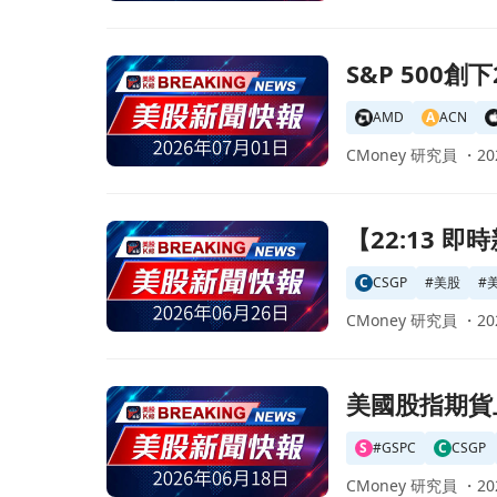
前往S&P 500創下2020年以來最佳季度表現！
S&P 500
AMD
A
ACN
CMoney 研究員 ・
20
前往【22:13 即時新聞】CoStar Group(CS
【22:13 即
C
CSGP
#
美股
#
CMoney 研究員 ・
20
前往美國股指期貨上漲！美聯儲政策展望與伊朗協
美國股指期貨
S
#GSPC
C
CSGP
CMoney 研究員 ・
20