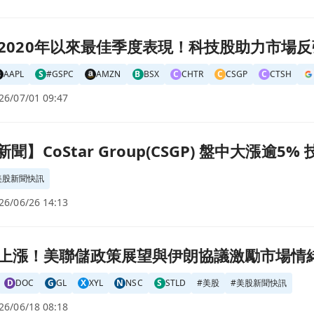
科技股助力市場反彈頁面
創下2020年以來最佳季度表現！科技股助力市場
AAPL
S
#GSPC
AMZN
B
BSX
C
CHTR
C
CSGP
C
CTSH
26/07/01 09:47
GP) 盤中大漲逾5% 技術指標低檔反彈吸引買盤頁面
時新聞】CoStar Group(CSGP) 盤中大漲
美股新聞快訊
26/06/26 14:13
議激勵市場情緒頁面
上漲！美聯儲政策展望與伊朗協議激勵市場情
D
DOC
G
GL
X
XYL
N
NSC
S
STLD
#
美股
#
美股新聞快訊
26/06/18 08:18