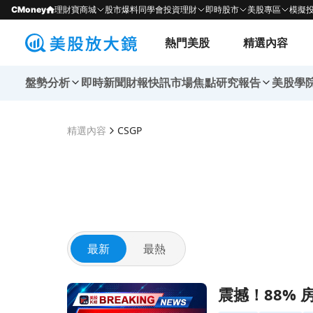
CMoney
理財寶商城
股市爆料同學會
投資理財
即時股市
美股專區
模擬
熱門美股
精選內容
盤勢分析
即時新聞
財報快訊
市場焦點
研究報告
美股學
精選內容
CSGP
最新
最熱
前往震撼！88% 房地產公司本週超越營收預期，
震撼！88%