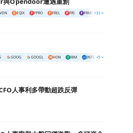
r與Opendoor遭遇重創
VDN
E
EQIX
F
FPRO
F
FREL
F
FRI
F
FRMI
+33
H
HAUS
I
ICF
S
GOOG
GOOGL
H
HON
I
IBM
INTC
+5
M
MTD
N
NOW
／新任CFO人事利多帶動超跌反彈