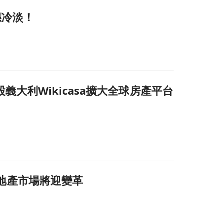
反應冷淡！
／ 入股義大利Wikicasa擴大全球房產平台
利房地產市場將迎變革