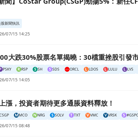
時新聞】CoStar Group(CSGP)勁揚5%
美股新聞快訊
26/07/15 14:25
30檔重挫股引發市場關注！頁面
P 500大跌30%股票名單揭曉：30檔重挫股引
P
PSKY
R
RSP
S
SH
S
SDS
ORCL
L
LDOS
L
LULU
L
LVS
26/07/15 14:05
釋放！頁面
上漲，投資者期待更多通脹資料釋放！
CSGP
M
MCO
N
NRG
S
SOLV
T
TXT
V
VMC
V
VRSK
S
#GSP
26/07/15 08:48