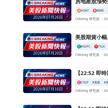
房地產股漲勢如
A
AGNT
B
BBRE
CMoney 研究員 ・
20
前往美股期貨小幅上揚！科技巨頭財報將揭曉市場
美股期貨小幅
S
#GSPC
TSLA
CMoney 研究員 ・
20
前往【22:52 即時新聞】CoStar Group(CS
【22:52 即
C
CSGP
#
美股
#
CMoney 研究員 ・
20
前往【22:25 即時新聞】CoStar Group(C