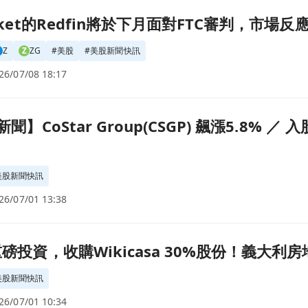
FTC審判，市場反應冷淡！頁面
ocket的Redfin將於下月面對FTC審判，市場
Z
Z
ZG
#
美股
#
美股新聞快訊
26/07/08 18:17
) 飆漲5.8% ／ 入股義大利Wikicasa擴大全球房產平台版圖頁面
時新聞】CoStar Group(CSGP) 飆漲5.8% 
美股新聞快訊
26/07/01 13:38
0%股份！義大利房地產市場將迎變革頁面
團重磅投資，收購Wikicasa 30%股份！義大
美股新聞快訊
26/07/01 10:34