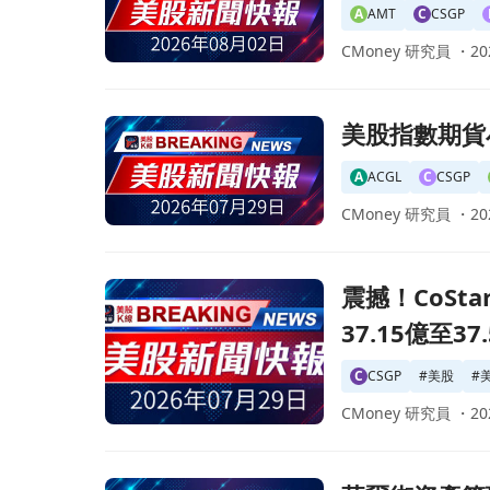
A
AMT
C
CSGP
CMoney 研究員 ・
20
前往美股指數期貨小幅上漲 投資者靜候聯準會決
美股指數期貨
A
ACGL
C
CSGP
CMoney 研究員 ・
20
前往震撼！CoStar集團2026年第三季調整後EBIT
震撼！CoSt
37.15億至3
C
CSGP
#
美股
#
CMoney 研究員 ・
20