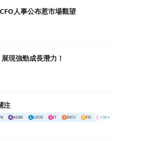
% 新任CFO人事公布惹市場觀望
大權，展現強勁成長潛力！
關注
CN
A
ADBE
L
LDOS
I
IT
I
INTU
F
FIS
G
+18
GDDY
R
ROL
L