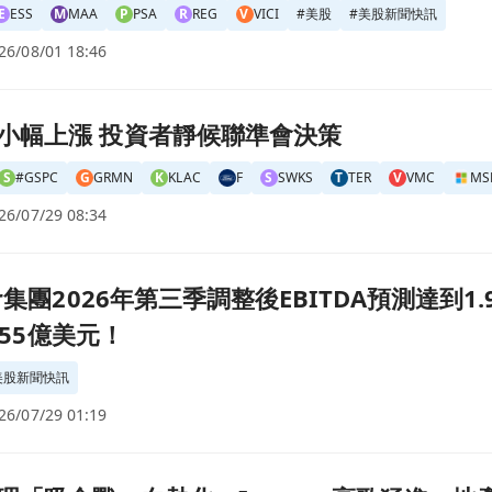
E
ESS
M
MAA
P
PSA
R
REG
V
VICI
#
美股
#
美股新聞快訊
26/08/01 18:46
策頁面
小幅上漲 投資者靜候聯準會決策
S
#GSPC
G
GRMN
K
KLAC
F
S
SWKS
T
TER
V
VMC
MS
26/07/29 08:34
DA預測達到1.9億至2.1億美元，年度收入修正為37.15億至37.
ar集團2026年第三季調整後EBITDA預測達到
7.55億美元！
美股新聞快訊
26/07/29 01:19