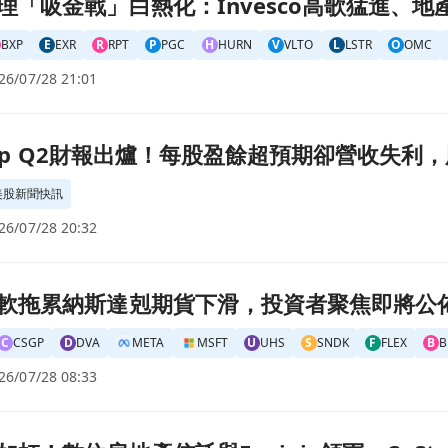
co高歌猛進、地產與存股型標的各顯風險頁面
理「吸金戰」白熱化：Invesco高歌猛進、
BXP
E
EXR
R
RPT
P
PGC
H
HURN
V
VLTO
L
LSTR
O
OMC
26/07/28 21:01
預期卻營收失利，股價盤後暴跌7.7%頁面
Group Q2財報出爐！每股盈餘超預期卻營收失利
美股新聞快訊
26/07/28 20:32
者聚焦即將公佈的財報！頁面
軟拖累納斯達剋期貨下滑，投資者聚焦即將公
C
CSGP
D
DVA
META
MSFT
U
UHS
S
SNDK
F
FLEX
B
B
26/07/28 08:33
軍，CoStar與Opendoor遭遇重創頁面