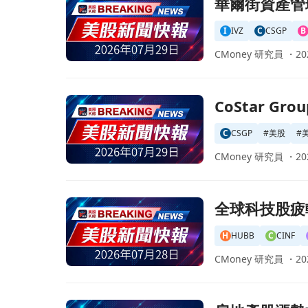
前往華爾街資產管理「吸金戰」白熱化：Inves
華爾街資產管
I
IVZ
C
CSGP
B
CMoney 研究員 ・
20
前往CoStar Group Q2財報出爐！每股盈餘超
CoStar 
C
CSGP
#
美股
#
CMoney 研究員 ・
20
前往全球科技股疲軟拖累納斯達剋期貨下滑，投資
全球科技股疲
H
HUBB
C
CINF
CMoney 研究員 ・
20
前往房地產股漲勢如虹！數位房地產信託與Equinix領