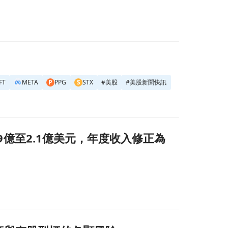
FT
META
P
PPG
S
STX
#
美股
#
美股新聞快訊
55億美元！頁面
1.9億至2.1億美元，年度收入修正為