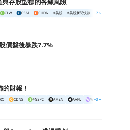
地產與存股型標的各顯風險
C
CLW
C
CSAI
C
CHDN
#
美股
#
美股新聞快訊
+2
#
美股精選新聞
，股價盤後暴跌7.7%
佈的財報！
RO
C
CDNS
S
#GSPC
AMZN
AAPL
W
WELL
+3
#
美股
#
美股