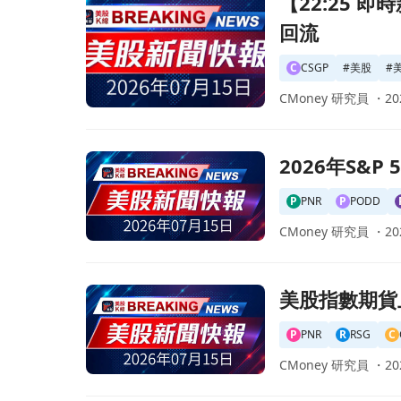
【22:25 即
回流
C
CSGP
#
美股
#
CMoney 研究員 ・
20
前往2026年S&P 500大跌30%股票名單揭曉：
2026年S&
P
PNR
P
PODD
CMoney 研究員 ・
20
前往美股指數期貨上漲，投資者期待更多通脹資料
美股指數期貨
P
PNR
R
RSG
C
CMoney 研究員 ・
20