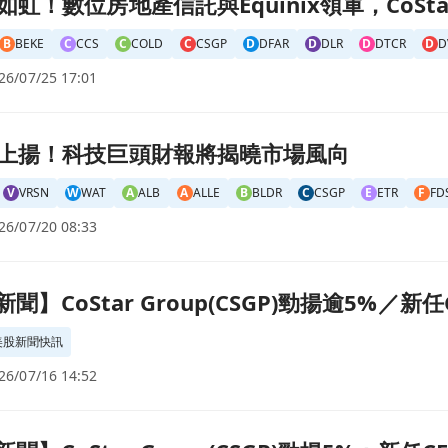
虹！數位房地產信託與Equinix領軍，CoSta
B
BEKE
C
CCS
C
COLD
C
CSGP
D
DFAR
D
DLR
D
DTCR
D
D
26/07/25 17:01
風向頁面
上揚！科技巨頭財報將揭曉市場風向
V
VRSN
W
WAT
A
ALB
A
ALLE
B
BLDR
C
CSGP
E
ETR
F
FD
26/07/20 08:33
GP)勁揚逾5%／新任CFO人事利多帶動超跌反彈頁面
時新聞】CoStar Group(CSGP)勁揚逾5%
美股新聞快訊
26/07/16 14:52
SGP)勁揚5%：新任CFO人事案與大盤回穩激勵，多頭資金回流頁面