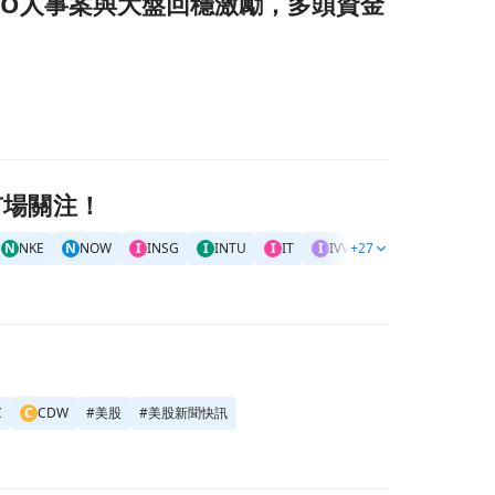
：新任CFO人事案與大盤回穩激勵，多頭資金
發市場關注！
N
NKE
N
NOW
I
INSG
I
INTU
I
IT
I
IVV
+27
S
#GSPC
C
CTS
C
C
CDW
#
美股
#
美股新聞快訊