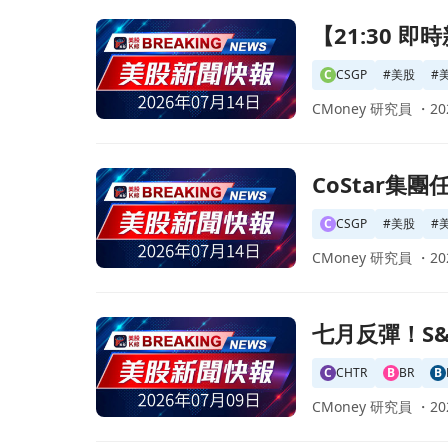
前往【21:30 即時新聞】CoStar Group(CSG
【21:30 即
C
CSGP
#
美股
#
CMoney 研究員 ・
20
前往CoStar集團任命新CFO：Robin Ross
CoStar集
C
CSGP
#
美股
#
CMoney 研究員 ・
20
前往七月反彈！S&P 500股市重振旗鼓，最慘烈
七月反彈！S
C
CHTR
B
BR
B
CMoney 研究員 ・
20