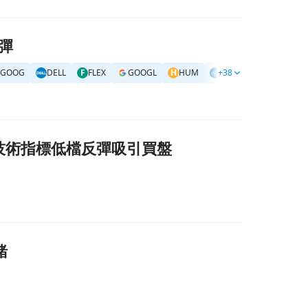
反彈
GOOG
DELL
F
FLEX
GOOGL
H
HUM
+38
INTC
I
IVV
I
IN
逾5% 技術指標低檔反彈吸引買盤
緒