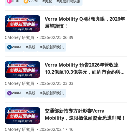
D
DBX
V
VRRM
#
美股
#
美股新聞快訊
前往Verra Mobility Q4財報亮眼，2026年展望謹慎！頁面
Verra Mobility Q4財報亮眼，2026年
展望謹慎！
CMoney 研究員 ・
2026/02/25 06:39
V
VRRM
#
美股
#
美股新聞快訊
前往Verra Mobility 預告2026年營收達10.2億至10.
Verra Mobility 預告2026年營收達
10.2億至10.3億美元，紐約市合約與
MOSAIC投資重塑利潤展望！
CMoney 研究員 ・
2026/02/25 03:03
V
VRRM
#
美股
#
美股新聞快訊
前往交通部新指導方針影響Verra Mobility，速限攝像頭
交通部新指導方針影響Verra
Mobility，速限攝像頭資金恐遭削減！
CMoney 研究員 ・
2026/02/02 17:46