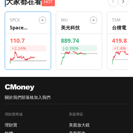
大家都在看
HOT
SPCX
MU
TSM
Space
美光科技
台積電
Exploration
110.7
889.74
419.8
Technologie
+2.24%
(-0.39)%
+1.4%
s
關於我們
部落格
加入我們
理財寶商城
美股專區
理財寶
美股放大鏡