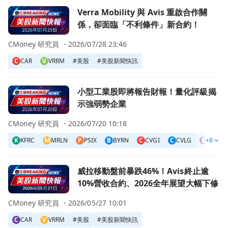
前往Verra Mobility 與 Avis 重啟合作關係，卻面臨「不
Verra Mobility 與 Avis 重啟合作關
係，卻面臨「不利條件」新合約！
CMoney 研究員 ・
2026/07/28 23:46
C
CAR
V
VRRM
#
美股
#
美股新聞快訊
前往小型工業股即將報告財報！量化評級揭示強弱勢企業頁面
小型工業股即將報告財報！量化評級揭
示強弱勢企業
CMoney 研究員 ・
2026/07/20 10:18
K
KFRC
M
MRLN
P
PSIX
B
BYRN
C
CVGI
C
CVLG
E
+8
EDRY
前往威拉移動盤前暴跌46%！Avis終止逾10%營收合約、20
威拉移動盤前暴跌46%！Avis終止逾
10%營收合約、2026全年展望大幅下修
CMoney 研究員 ・
2026/05/27 10:01
C
CAR
V
VRRM
#
美股
#
美股新聞快訊