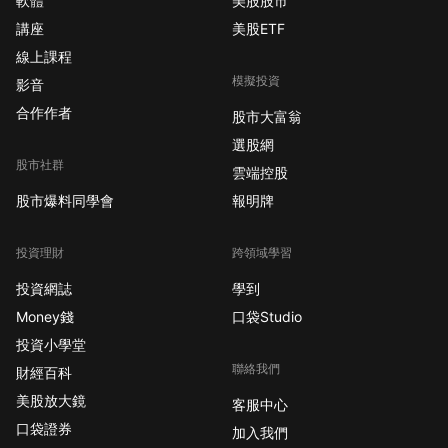
軟體
美股股市
講座
美股ETF
線上課程
模擬投資
影音
合作作者
股市大富翁
選股網
股市社群
雲端控股
股市爆料同學會
報明牌
投資理財
跨領域學習
投資網誌
學到
Money錢
口袋Studio
投資小學堂
聯絡我們
財經百科
美股放大鏡
客服中心
口袋證券
加入我們