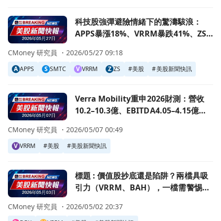
前往科技股強彈避險情緒下的驚濤駭浪：APPS暴漲18%、VR
科技股強彈避險情緒下的驚濤駭浪：
APPS暴漲18%、VRRM暴跌41%、ZS
大幅回檔
CMoney 研究員 ・
2026/05/27 09:18
A
APPS
S
SMTC
V
VRRM
Z
ZS
#
美股
#
美股新聞快訊
前往Verra Mobility重申2026財測：營收10.2–10.3億、EB
Verra Mobility重申2026財測：營收
10.2–10.3億、EBITDA4.05–4.15億，
5%裁員拚年省1,000萬美元
CMoney 研究員 ・
2026/05/07 00:49
V
VRRM
#
美股
#
美股新聞快訊
前往標題 : 價值股抄底還是陷阱？兩檔具吸引力（VRRM、B
標題 : 價值股抄底還是陷阱？兩檔具吸
引力（VRRM、BAH），一檔需警惕
（DBX）
CMoney 研究員 ・
2026/05/02 20:37