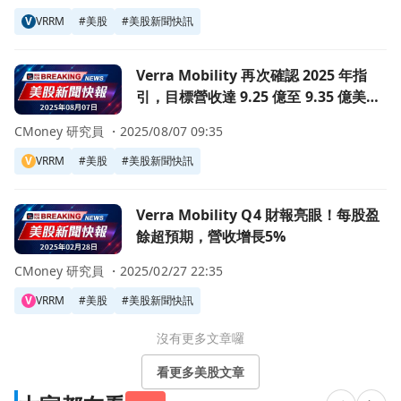
V
VRRM
#
美股
#
美股新聞快訊
前往Verra Mobility 再次確認 2025 年指引，目標營收達
Verra Mobility 再次確認 2025 年指
引，目標營收達 9.25 億至 9.35 億美
元，面對旅行挑戰與擴充套件影像執法
CMoney 研究員 ・
2025/08/07 09:35
V
VRRM
#
美股
#
美股新聞快訊
前往Verra Mobility Q4 財報亮眼！每股盈餘超預期，營收
Verra Mobility Q4 財報亮眼！每股盈
餘超預期，營收增長5%
CMoney 研究員 ・
2025/02/27 22:35
V
VRRM
#
美股
#
美股新聞快訊
沒有更多文章囉
看更多美股文章