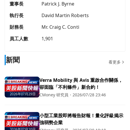
董事長
Patrick J. Byrne
執行長
David Martin Roberts
財務長
Mr. Craig C. Conti
員工人數
1,901
新聞
看更多
Verra Mobility 與 Avis 重啟合作關係，
卻面臨「不利條件」新合約！
CMoney 研究員
・
2026/07/28 23:46
小型工業股即將報告財報！量化評級揭示
強弱勢企業