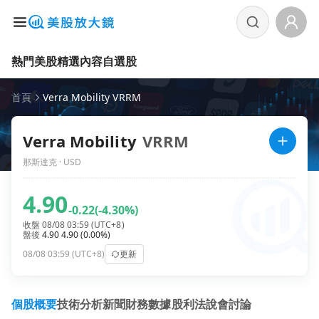
熱門美股
精選內容
自選股
首頁
Verra Mobility VRRM
Verra Mobility
VRRM
那斯達克 · USD
4.90
-0.22
(-4.30%)
收盤 08/08 03:59 (UTC+8)
盤後
4.90
4.90
(0.00%)
08/08 03:59 (UTC+8)
更新
個股概要
技術分析
新聞
財務數據
股利
法說會
討論