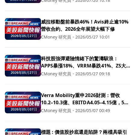
CMoney 研究員
・
2026/07/20 10:18
威拉移動盤前暴跌46%！Avis終止逾10%
營收合約、2026全年展望大幅下修
CMoney 研究員
・
2026/05/27 10:01
科技股強彈避險情緒下的驚濤駭浪：
APPS暴漲18%、VRRM暴跌41%、ZS大
幅回檔
CMoney 研究員
・
2026/05/27 09:18
Verra Mobility重申2026財測：營收
10.2–10.3億、EBITDA4.05–4.15億，5%
裁員拚年省1,000萬美元
CMoney 研究員
・
2026/05/07 00:49
標題 : 價值股抄底還是陷阱？兩檔具吸引