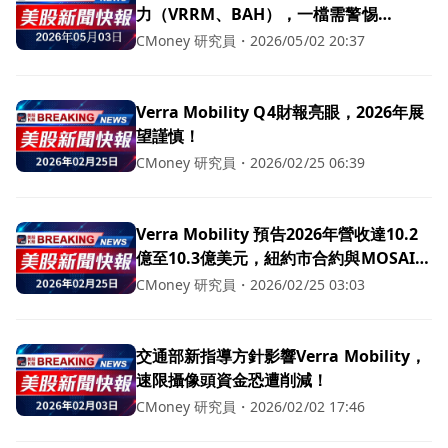
力（VRRM、BAH），一檔需警惕
（DBX）
CMoney 研究員
・
2026/05/02 20:37
Verra Mobility Q4財報亮眼，2026年展
望謹慎！
CMoney 研究員
・
2026/02/25 06:39
Verra Mobility 預告2026年營收達10.2
億至10.3億美元，紐約市合約與MOSAIC
投資重塑利潤展望！
CMoney 研究員
・
2026/02/25 03:03
交通部新指導方針影響Verra Mobility，
速限攝像頭資金恐遭削減！
CMoney 研究員
・
2026/02/02 17:46