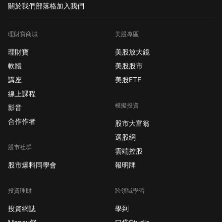
關於我們
部落格
加入我們
理財寶商城
美股專區
理財寶
美股放大鏡
軟體
美股股市
講座
美股ETF
線上課程
模擬投資
影音
合作作者
股市大富翁
選股網
股市社群
雲端控股
股市爆料同學會
報明牌
投資理財
跨領域學習
投資網誌
學到