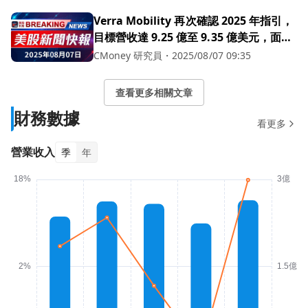
Verra Mobility 再次確認 2025 年指引，
目標營收達 9.25 億至 9.35 億美元，面對
旅行挑戰與擴充套件影像執法
CMoney 研究員
・
2025/08/07 09:35
查看更多相關文章
財務數據
看更多
營業收入
季
年