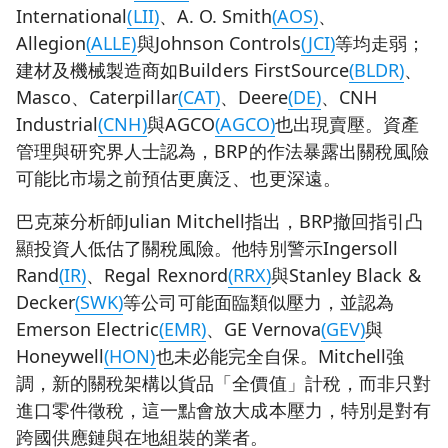
International
(LII)
、A. O. Smith
(AOS)
、
Allegion
(ALLE)
與Johnson Controls
(JCI)
等均走弱；
建材及機械製造商如Builders FirstSource
(BLDR)
、
Masco、Caterpillar
(CAT)
、Deere
(DE)
、CNH
Industrial
(CNH)
與AGCO
(AGCO)
也出現賣壓。資產
管理與研究界人士認為，BRP的作法暴露出關稅風險
可能比市場之前預估更廣泛、也更深遠。
巴克萊分析師Julian Mitchell指出，BRP撤回指引凸
顯投資人低估了關稅風險。他特別警示Ingersoll
Rand
(IR)
、Regal Rexnord
(RRX)
與Stanley Black &
Decker
(SWK)
等公司可能面臨類似壓力，並認為
Emerson Electric
(EMR)
、GE Vernova
(GEV)
與
Honeywell
(HON)
也未必能完全自保。Mitchell強
調，新的關稅架構以貨品「全價值」計稅，而非只對
進口零件徵稅，這一點會放大成本壓力，特別是對有
跨國供應鏈與在地組裝的業者。