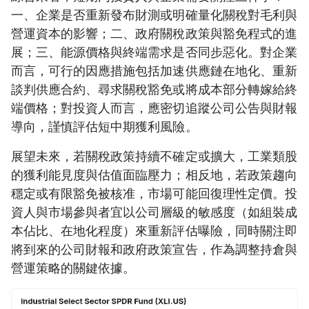
一、企業是否重新發布財測或明確量化關稅對毛利與
營運資本的影響；二、政府關稅政策與豁免程式的進
展；三、能源價格與終端需求是否同步惡化。對企業
而言，可行的因應措施包括加速供應鏈在地化、重新
談判供應合約、尋求關稅豁免或將成本部分轉嫁給終
端價格；對投資人而言，應密切追蹤公司公告與財報
導向，謹慎評估短中期獲利風險。
展望未來，若關稅政策持續不確定或擴大，工業類股
的獲利能見度與估值面臨壓力；相反地，若政策趨向
穩定或有限豁免被核准，市場可能回復理性定價。投
資人與市場參與者宜以公司層級的敏感度（如組裝成
本佔比、在地化程度）來重新評估曝險，同時關注即
將到來的公司財報和政府政策宣告，作為調整持倉與
營運策略的關鍵依據。