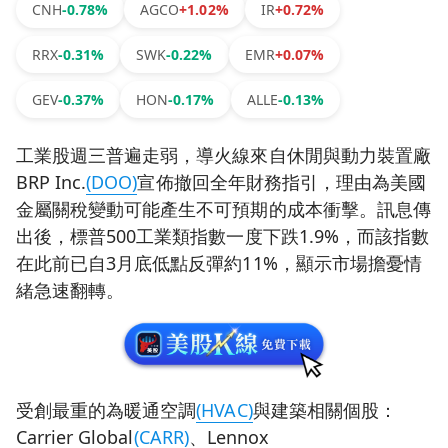
CNH
-0.78%
AGCO
+1.02%
IR
+0.72%
RRX
-0.31%
SWK
-0.22%
EMR
+0.07%
GEV
-0.37%
HON
-0.17%
ALLE
-0.13%
工業股週三普遍走弱，導火線來自休閒與動力裝置廠
BRP Inc.
(DOO)
宣佈撤回全年財務指引，理由為美國
金屬關稅變動可能產生不可預期的成本衝擊。訊息傳
出後，標普500工業類指數一度下跌1.9%，而該指數
在此前已自3月底低點反彈約11%，顯示市場擔憂情
緒急速翻轉。
受創最重的為暖通空調
(HVAC)
與建築相關個股：
Carrier Global
(CARR)
、Lennox