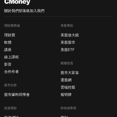
關於我們
部落格
加入我們
理財寶商城
美股專區
理財寶
美股放大鏡
軟體
美股股市
講座
美股ETF
線上課程
模擬投資
影音
合作作者
股市大富翁
選股網
股市社群
雲端控股
股市爆料同學會
報明牌
投資理財
跨領域學習