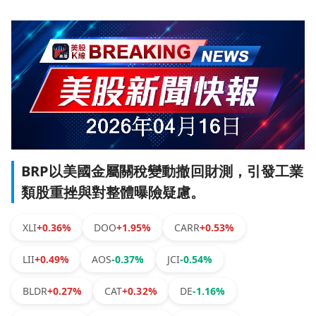
BRP以美國金屬關稅變動撤回財測，引發工業
類股重挫與對整體曝險疑慮。
XLI
+0.36%
DOO
+1.95%
CARR
+0.53%
LII
+0.49%
AOS
-0.37%
JCI
-0.54%
BLDR
+0.27%
CAT
+0.32%
DE
-1.16%