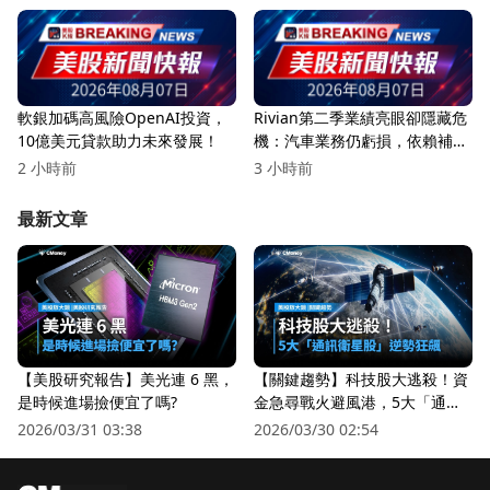
軟銀加碼高風險OpenAI投資，
Rivian第二季業績亮眼卻隱藏危
10億美元貸款助力未來發展！
機：汽車業務仍虧損，依賴補貼
與合作
2 小時前
3 小時前
最新文章
【美股研究報告】美光連 6 黑，
【關鍵趨勢】科技股大逃殺！資
是時候進場撿便宜了嗎?
金急尋戰火避風港，5大「通訊
衛星股」逆勢狂飆
2026/03/31 03:38
2026/03/30 02:54