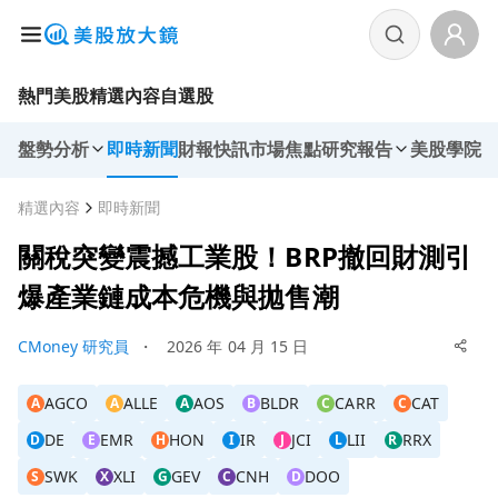
熱門美股
精選內容
自選股
盤勢分析
即時新聞
財報快訊
市場焦點
研究報告
美股學院
精選內容
即時新聞
關稅突變震撼工業股！BRP撤回財測引
爆產業鏈成本危機與拋售潮
CMoney 研究員
・
2026 年 04 月 15 日
AGCO
ALLE
AOS
BLDR
CARR
CAT
A
A
A
B
C
C
DE
EMR
HON
IR
JCI
LII
RRX
D
E
H
I
J
L
R
SWK
XLI
GEV
CNH
DOO
S
X
G
C
D