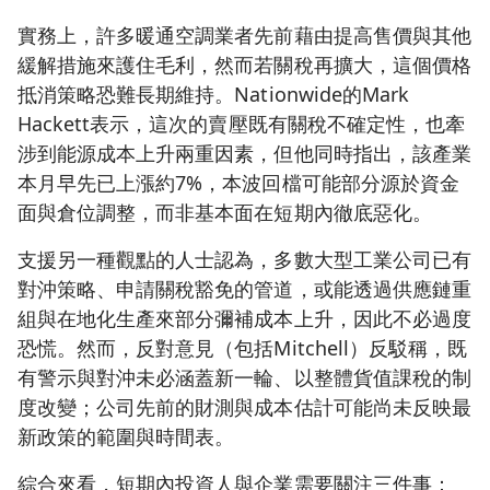
實務上，許多暖通空調業者先前藉由提高售價與其他
緩解措施來護住毛利，然而若關稅再擴大，這個價格
抵消策略恐難長期維持。Nationwide的Mark
Hackett表示，這次的賣壓既有關稅不確定性，也牽
涉到能源成本上升兩重因素，但他同時指出，該產業
本月早先已上漲約7%，本波回檔可能部分源於資金
面與倉位調整，而非基本面在短期內徹底惡化。
支援另一種觀點的人士認為，多數大型工業公司已有
對沖策略、申請關稅豁免的管道，或能透過供應鏈重
組與在地化生產來部分彌補成本上升，因此不必過度
恐慌。然而，反對意見（包括Mitchell）反駁稱，既
有警示與對沖未必涵蓋新一輪、以整體貨值課稅的制
度改變；公司先前的財測與成本估計可能尚未反映最
新政策的範圍與時間表。
綜合來看，短期內投資人與企業需要關注三件事：