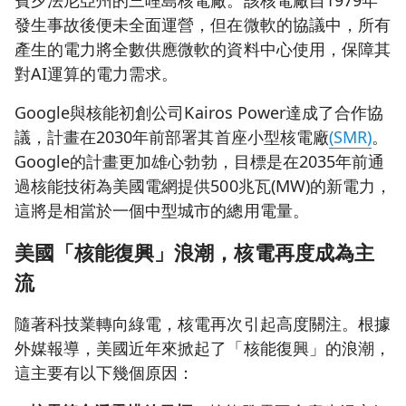
賓夕法尼亞州的三哩島核電廠。該核電廠自1979年
發生事故後便未全面運營，但在微軟的協議中，所有
產生的電力將全數供應微軟的資料中心使用，保障其
對AI運算的電力需求。
Google與核能初創公司Kairos Power達成了合作協
議，計畫在2030年前部署其首座小型核電廠
(SMR)
。
Google的計畫更加雄心勃勃，目標是在2035年前通
過核能技術為美國電網提供500兆瓦(MW)的新電力，
這將是相當於一個中型城市的總用電量。
美國「核能復興」浪潮，核電再度成為主
流
隨著科技業轉向綠電，核電再次引起高度關注。根據
外媒報導，美國近年來掀起了「核能復興」的浪潮，
這主要有以下幾個原因：