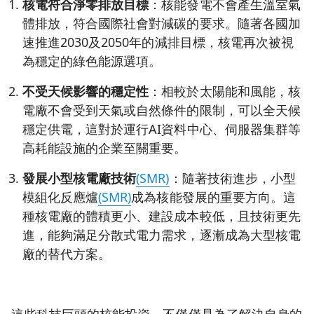
核電符合淨零排放目標
：核能發電不會產生溫室氣
體排放，符合國際社會對減碳的要求。隨著各國加
速推進2030及2050年的減排目標，核電再次被視
為穩定的綠色能源選項。
不受天候影響的穩定性
：相較於太陽能和風能，核
電廠不會受到天氣或自然條件的限制，可以全天候
穩定供電，這對於運行AI資料中心、伺服器集群等
高耗能設施的企業至關重要。
發展小型核電廠技術
(SMR)
：隨著技術進步，小型
模組化反應爐
(SMR)
成為核能發展的重要方向。這
種核電廠的體積更小、建設成本較低，且技術更先
進，能夠滿足分散式電力需求，逐漸成為大型核電
廠的替代方案。