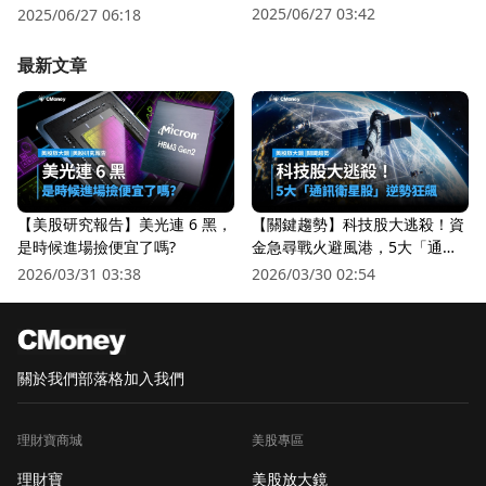
更有投資價值？
2025/06/27 03:42
2025/06/27 06:18
最新文章
【美股研究報告】美光連 6 黑，
【關鍵趨勢】科技股大逃殺！資
是時候進場撿便宜了嗎?
金急尋戰火避風港，5大「通訊
衛星股」逆勢狂飆
2026/03/31 03:38
2026/03/30 02:54
關於我們
部落格
加入我們
理財寶商城
美股專區
理財寶
美股放大鏡