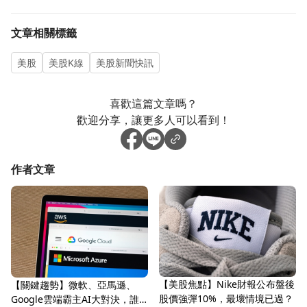
文章相關標籤
美股
美股K線
美股新聞快訊
喜歡這篇文章嗎？
歡迎分享，讓更多人可以看到！
作者文章
【美股焦點】Nike財報公布盤後
【關鍵趨勢】微軟、亞馬遜、
股價強彈10%，最壞情境已過？
Google雲端霸主AI大對決，誰