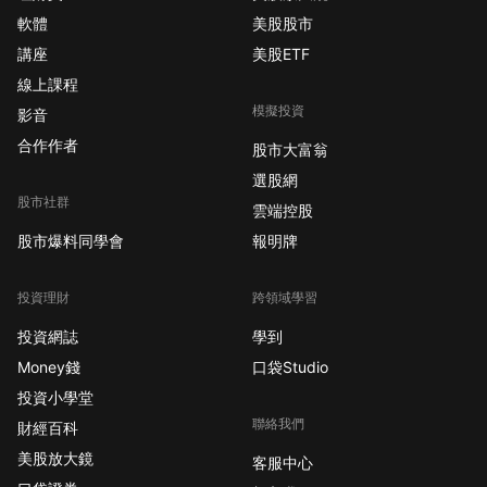
軟體
美股股市
講座
美股ETF
線上課程
模擬投資
影音
合作作者
股市大富翁
選股網
股市社群
雲端控股
股市爆料同學會
報明牌
投資理財
跨領域學習
投資網誌
學到
Money錢
口袋Studio
投資小學堂
聯絡我們
財經百科
美股放大鏡
客服中心