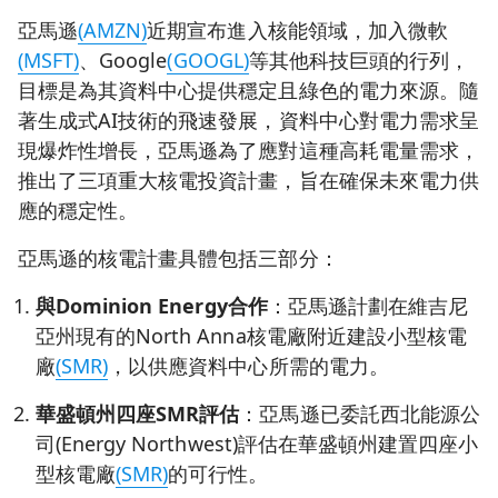
亞馬遜
(AMZN)
近期宣布進入核能領域，加入微軟
(MSFT)
、Google
(GOOGL)
等其他科技巨頭的行列，
目標是為其資料中心提供穩定且綠色的電力來源。隨
著生成式AI技術的飛速發展，資料中心對電力需求呈
現爆炸性增長，亞馬遜為了應對這種高耗電量需求，
推出了三項重大核電投資計畫，旨在確保未來電力供
應的穩定性。
亞馬遜的核電計畫具體包括三部分：
與Dominion Energy合作
：亞馬遜計劃在維吉尼
亞州現有的North Anna核電廠附近建設小型核電
廠
(SMR)
，以供應資料中心所需的電力。
華盛頓州四座SMR評估
：亞馬遜已委託西北能源公
司(Energy Northwest)評估在華盛頓州建置四座小
型核電廠
(SMR)
的可行性。