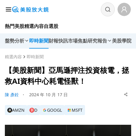
熱門美股
精選內容
自選股
盤勢分析
即時新聞
財報快訊
市場焦點
研究報告
美股學院
精選內容
即時新聞
【美股新聞】亞馬遜押注投資核電，拯
救AI資料中心耗電怪獸！
陳 彥銓
・
2024 年 10 月 17 日
AMZN
D
GOOGL
MSFT
D