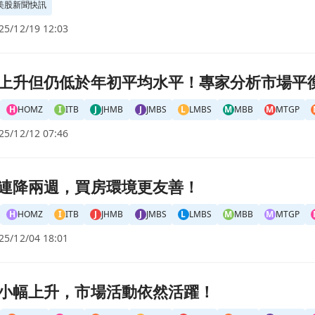
美股新聞快訊
25/12/19 12:03
家分析市場平衡現狀頁面
上升但仍低於年初平均水平！專家分析市場平
H
HOMZ
I
ITB
J
JHMB
J
JMBS
L
LMBS
M
MBB
M
MTGP
25/12/12 07:46
面
連降兩週，買房環境更友善！
H
HOMZ
I
ITB
J
JHMB
J
JMBS
L
LMBS
M
MBB
M
MTGP
25/12/04 18:01
頁面
小幅上升，市場活動依然活躍！