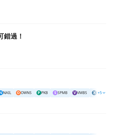
不可錯過！
N
NAIL
O
OWNS
P
PKB
S
SPMB
V
VMBS
X
XHB
+5
X
XLRE
#
美