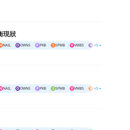
衡現狀
N
NAIL
O
OWNS
P
PKB
S
SPMB
V
VMBS
X
XHB
+5
X
XLRE
#
美
N
NAIL
O
OWNS
P
PKB
S
SPMB
V
VMBS
X
XHB
+5
X
XLRE
#
美