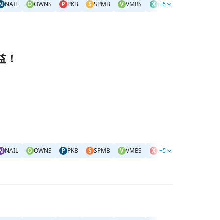
N
NAIL
O
OWNS
P
PKB
S
SPMB
V
VMBS
X
XHB
+5
X
XLRE
#
美
受益！
N
NAIL
O
OWNS
P
PKB
S
SPMB
V
VMBS
X
XHB
+5
X
XLRE
#
美