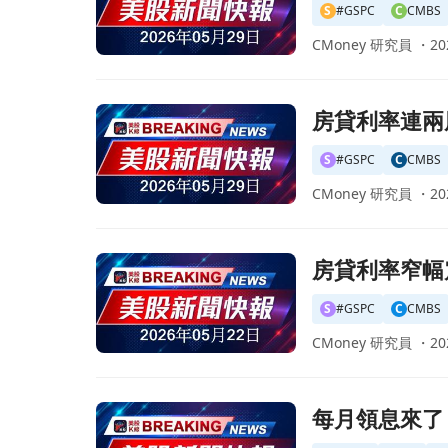
S
#GSPC
C
CMBS
CMoney 研究員 ・
20
前往房貸利率連兩周回升！30年期升至6.53%，
房貸利率連兩
S
#GSPC
C
CMBS
CMoney 研究員 ・
20
前往房貸利率窄幅震盪 30年期回升至6.51％，
房貸利率窄幅
S
#GSPC
C
CMBS
CMoney 研究員 ・
20
前往每月領息來了！iShares CMBS ETF宣佈5/
每月領息來了！i