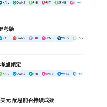
N
NAIL
O
OWNS
P
PKB
R
RKT
S
SPMB
V
VMBS
+4
X
XHB
#
美股
鍵考驗
N
NAIL
O
OWNS
P
PKB
S
SPMB
V
VMBS
X
XHB
+5
X
XLRE
#
美
並考慮鎖定
N
NAIL
O
OWNS
P
PKB
S
SPMB
V
VMBS
X
XHB
+5
X
XLRE
#
美
513美元 配息能否持續成疑