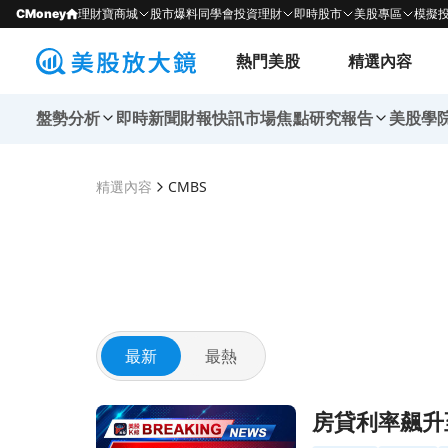
CMoney
理財寶商城
股市爆料同學會
投資理財
即時股市
美股專區
模擬
熱門美股
精選內容
盤勢分析
即時新聞
財報快訊
市場焦點
研究報告
美股學
精選內容
CMBS
最新
最熱
前往房貸利率飆升至數月新高！借貸成本激增影響
房貸利率飆升