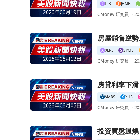
I
ITB
J
JHMB
J
CMoney 研究員 ・
20
前往房屋銷售逆勢上揚！即便抵押貸款利率攀升，
房屋銷售逆勢
X
XLRE
S
SPMB
CMoney 研究員 ・
20
前往房貸利率下滑！能源價格緩解，屋主急撤回上
房貸利率下滑
V
VMBS
X
XHB
CMoney 研究員 ・
20
前往投資買盤退燒！Q1投資客購屋年減6%，創20
投資買盤退燒