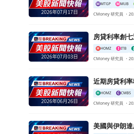
M
MTGP
M
MUB
CMoney 研究員 ・
20
前往房貸利率創七週新低！夏季住房活動預期持續
房貸利率創七
H
HOMZ
I
ITB
CMoney 研究員 ・
20
前往近期房貸利率穩定，市場密切關注聯準會政策
近期房貸利率
H
HOMZ
C
CMBS
CMoney 研究員 ・
20
前往美國與伊朗達成協議，抵押貸款利率一個月來
美國與伊朗達