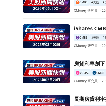
C
CMBS
#
美股
#
CMoney 研究員 ・
20
前往iShares CMBS ETF 宣佈每月分配金額 $0
iShares 
C
CMBS
#
美股
#
CMoney 研究員 ・
20
前往房貸利率創下自2022年9月以來新低，買房
房貸利率創下
S
#GSPC
C
CMBS
CMoney 研究員 ・
20
前往長期房貸利率持平多年低點 促進春季買賣熱
長期房貸利率