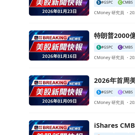
S
#GSPC
C
CMBS
CMoney 研究員 ・
20
前往特朗普2000億美元購債訊息震撼市場！長期
特朗普200
S
#GSPC
C
CMBS
CMoney 研究員 ・
20
前往2026年首周美國房貸利率微幅上升，住宅需
2026年首
S
#GSPC
C
CMBS
CMoney 研究員 ・
20
前往iShares CMBS ETF 宣佈每股 $0.1471
iShares 