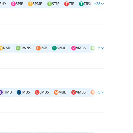
SHY
S
SPIP
S
SPMB
S
STIP
T
TIP
T
TIPX
+28
T
TLH
TLT
V
N
NAIL
O
OWNS
P
PKB
S
SPMB
V
VMBS
X
XHB
+5
X
XLRE
#
美
J
JHMB
J
JMBS
L
LMBS
M
MBB
V
VMBS
X
XHB
+5
X
XLRE
#
美