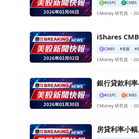
S
#GSPC
C
CMBS
CMoney 研究員 ・
20
前往iShares CMBS ETF 宣佈每股$0.1429
iShares 
C
CMBS
#
美股
#
CMoney 研究員 ・
20
前往銀行貸款利率小幅上升 但仍維持三年來低點
銀行貸款利率
S
#GSPC
C
CMBS
CMoney 研究員 ・
20
前往房貸利率小幅上升 仍遠低於去年水準！頁面
房貸利率小幅