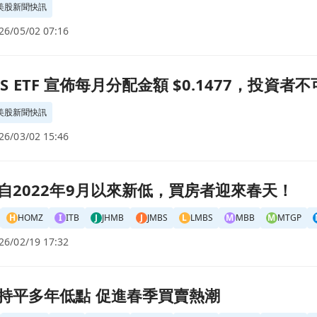
美股新聞快訊
26/05/02 07:16
.1477，投資者不可錯過！頁面
CMBS ETF 宣佈每月分配金額 $0.1477，投資者
美股新聞快訊
26/03/02 15:46
者迎來春天！頁面
自2022年9月以來新低，買房者迎來春天！
H
HOMZ
I
ITB
J
JHMB
J
JMBS
L
LMBS
M
MBB
M
MTGP
26/02/19 17:32
潮頁面
持平多年低點 促進春季買賣熱潮