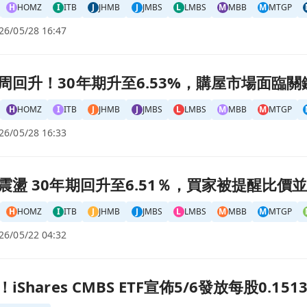
H
HOMZ
I
ITB
J
JHMB
J
JMBS
L
LMBS
M
MBB
M
MTGP
26/05/28 16:47
購屋市場面臨關鍵考驗頁面
周回升！30年期升至6.53%，購屋市場面臨關
H
HOMZ
I
ITB
J
JHMB
J
JMBS
L
LMBS
M
MBB
M
MTGP
26/05/28 16:33
買家被提醒比價並考慮鎖定頁面
震盪 30年期回升至6.51％，買家被提醒比價
H
HOMZ
I
ITB
J
JHMB
J
JMBS
L
LMBS
M
MBB
M
MTGP
26/05/22 04:32
6發放每股0.1513美元 配息能否持續成疑頁面
Shares CMBS ETF宣佈5/6發放每股0.1