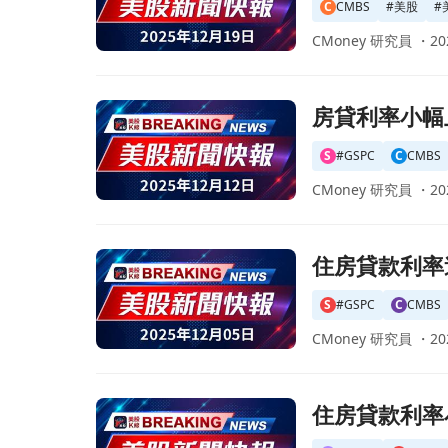
C
CMBS
#
美股
#
CMoney 研究員 ・
20
前往房貸利率小幅上升但仍低於年初平均水平！專
房貸利率小幅
S
#GSPC
C
CMBS
CMoney 研究員 ・
20
前往住房貸款利率連降兩週，買房環境更友善！頁
住房貸款利率
S
#GSPC
C
CMBS
CMoney 研究員 ・
20
前往住房貸款利率小幅上升，市場活動依然活躍！
住房貸款利率