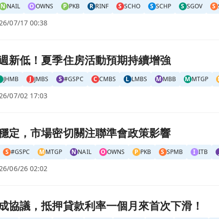
N
NAIL
O
OWNS
P
PKB
R
RINF
S
SCHO
S
SCHP
S
SGOV
S
26/07/17 00:38
增強頁面
週新低！夏季住房活動預期持續增強
J
JHMB
J
JMBS
S
#GSPC
C
CMBS
L
LMBS
M
MBB
M
MTGP
26/07/02 17:03
影響頁面
穩定，市場密切關注聯準會政策影響
S
#GSPC
M
MTGP
N
NAIL
O
OWNS
P
PKB
S
SPMB
I
ITB
26/06/26 02:02
首次下滑！頁面
成協議，抵押貸款利率一個月來首次下滑！