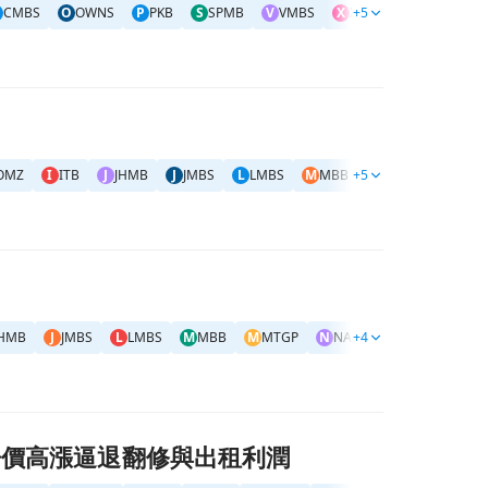
CMBS
O
OWNS
P
PKB
S
SPMB
V
VMBS
X
XHB
+5
X
XLRE
#
美
OMZ
I
ITB
J
JHMB
J
JMBS
L
LMBS
M
MBB
+5
S
#GSPC
C
CM
JHMB
J
JMBS
L
LMBS
M
MBB
M
MTGP
N
NAIL
+4
S
#GSPC
#
美
 房價高漲逼退翻修與出租利潤