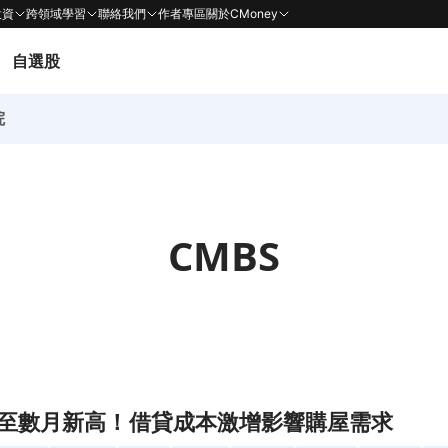
投資
跨領域學習
聯絡我們
作者專區
關於CMoney
自選股
院
CMBS
購屋需求頁面
至數月新高！借貸成本激增影響購屋需求