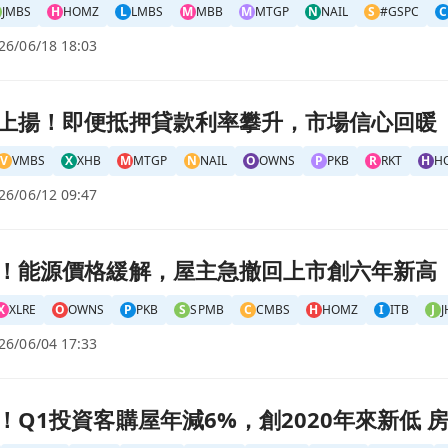
JMBS
H
HOMZ
L
LMBS
M
MBB
M
MTGP
N
NAIL
S
#GSPC
C
26/06/18 18:03
市場信心回暖頁面
上揚！即便抵押貸款利率攀升，市場信心回暖
V
VMBS
X
XHB
M
MTGP
N
NAIL
O
OWNS
P
PKB
R
RKT
H
H
26/06/12 09:47
市創六年新高頁面
！能源價格緩解，屋主急撤回上市創六年新高
X
XLRE
O
OWNS
P
PKB
S
SPMB
C
CMBS
H
HOMZ
I
ITB
J
26/06/04 17:33
20年來新低 房價高漲逼退翻修與出租利潤頁面
！Q1投資客購屋年減6%，創2020年來新低