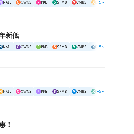
N
NAIL
O
OWNS
P
PKB
S
SPMB
V
VMBS
X
XHB
+5
X
XLRE
#
美
三年新低
N
NAIL
O
OWNS
P
PKB
S
SPMB
V
VMBS
X
XHB
+5
X
XLRE
#
美
N
NAIL
O
OWNS
P
PKB
S
SPMB
V
VMBS
X
XHB
+5
X
XLRE
#
美
受惠！