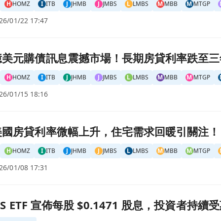
H
HOMZ
I
ITB
J
JHMB
J
JMBS
L
LMBS
M
MBB
M
MTGP
26/01/22 17:47
房貸利率跌至三年新低頁面
0億美元購債訊息震撼市場！長期房貸利率跌至
H
HOMZ
I
ITB
J
JHMB
J
JMBS
L
LMBS
M
MBB
M
MTGP
26/01/15 18:16
求回暖引關注！頁面
周美國房貸利率微幅上升，住宅需求回暖引關注！
H
HOMZ
I
ITB
J
JHMB
J
JMBS
L
LMBS
M
MBB
M
MTGP
26/01/08 17:31
 股息，投資者持續受惠！頁面
CMBS ETF 宣佈每股 $0.1471 股息，投資者持續