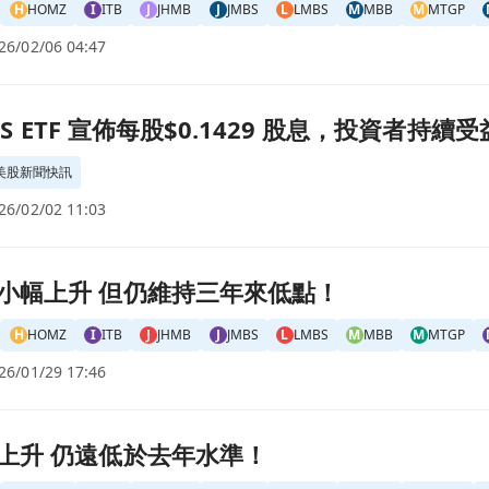
H
HOMZ
I
ITB
J
JHMB
J
JMBS
L
LMBS
M
MBB
M
MTGP
26/02/06 04:47
 股息，投資者持續受益！頁面
CMBS ETF 宣佈每股$0.1429 股息，投資者持續
美股新聞快訊
26/02/02 11:03
！頁面
小幅上升 但仍維持三年來低點！
H
HOMZ
I
ITB
J
JHMB
J
JMBS
L
LMBS
M
MBB
M
MTGP
26/01/29 17:46
上升 仍遠低於去年水準！