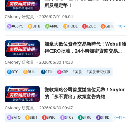
所及穩定幣！
CMoney 研究員 ・
2026/07/01 06:04
S
#GSPC
B
BITB
A
ARKB
H
HODL
E
EZBC
G
GBTC
+10
F
FBT
前往加拿大數位資產交易新時代！Webull獲得CIRO批准，
加拿大數位資產交易新時代！Webull獲
得CIRO批准，24小時加密貨幣交易即
將啟動
CMoney 研究員 ・
2026/06/30 14:33
B
BTC
B
BULL
E
ETH
X
XRP
#
美股
#
美股新聞快訊
前往微軟策略公司首度拋售位元幣！Saylor的「永不賣出」
微軟策略公司首度拋售位元幣！Saylor
的「永不賣出」政策宣告終結
CMoney 研究員 ・
2026/06/30 09:47
S
SATO
S
SBIT
S
SPBC
S
STCE
S
STRC
S
STRD
S
+41
STRF