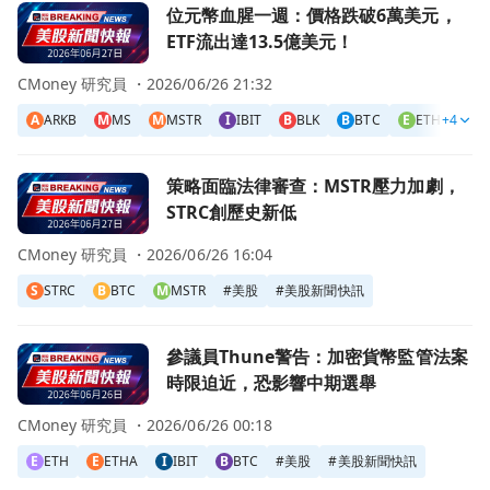
前往位元幣血腥一週：價格跌破6萬美元，ETF流出達13.5億
位元幣血腥一週：價格跌破6萬美元，
ETF流出達13.5億美元！
CMoney 研究員 ・
2026/06/26 21:32
A
ARKB
M
MS
M
MSTR
I
IBIT
B
BLK
B
BTC
E
ETH
+4
F
F
前往策略面臨法律審查：MSTR壓力加劇，STRC創歷史新低
策略面臨法律審查：MSTR壓力加劇，
STRC創歷史新低
CMoney 研究員 ・
2026/06/26 16:04
S
STRC
B
BTC
M
MSTR
#
美股
#
美股新聞快訊
前往參議員Thune警告：加密貨幣監管法案時限迫近，恐影
參議員Thune警告：加密貨幣監管法案
時限迫近，恐影響中期選舉
CMoney 研究員 ・
2026/06/26 00:18
E
ETH
E
ETHA
I
IBIT
B
BTC
#
美股
#
美股新聞快訊