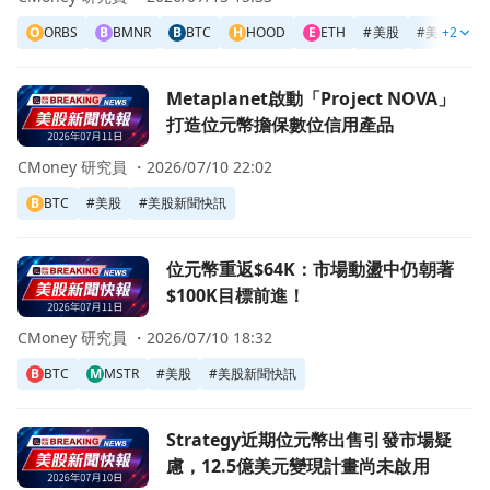
O
ORBS
B
BMNR
B
BTC
H
HOOD
E
ETH
#
美股
#
美股新聞
+2
前往Metaplanet啟動「Project NOVA」 打造位元幣擔保
Metaplanet啟動「Project NOVA」
打造位元幣擔保數位信用產品
CMoney 研究員 ・
2026/07/10 22:02
B
BTC
#
美股
#
美股新聞快訊
前往位元幣重返$64K：市場動盪中仍朝著$100K目標前進！
位元幣重返$64K：市場動盪中仍朝著
$100K目標前進！
CMoney 研究員 ・
2026/07/10 18:32
B
BTC
M
MSTR
#
美股
#
美股新聞快訊
前往Strategy近期位元幣出售引發市場疑慮，12.5億美元
Strategy近期位元幣出售引發市場疑
慮，12.5億美元變現計畫尚未啟用