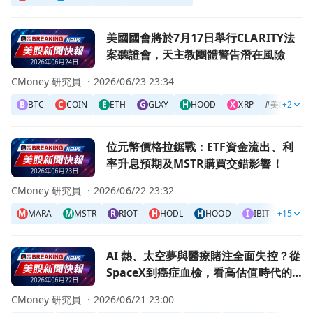
前往美國國會將於7月17日舉行CLARITY法案聽證會，天主
美國國會將於7月17日舉行CLARITY法
案聽證會，天主教團體警告潛在風險
CMoney 研究員 ・
2026/06/23 23:34
B
BTC
C
COIN
E
ETH
G
GLXY
H
HOOD
X
XRP
#
美股
+2
#
美
前往位元幣價格拉鋸戰：ETF資金流出、利率升息預期及MST
位元幣價格拉鋸戰：ETF資金流出、利
率升息預期及MSTR購買交錯影響！
CMoney 研究員 ・
2026/06/22 23:32
M
MARA
M
MSTR
R
RIOT
H
HODL
H
HOOD
I
IBIT
+15
A
ARKB
前往AI 熱、太空夢與醫療賭注全面失控？從SpaceX到癌
AI 熱、太空夢與醫療賭注全面失控？從
SpaceX到癌症血檢，看高估值時代的
風險暗潮
CMoney 研究員 ・
2026/06/21 23:00