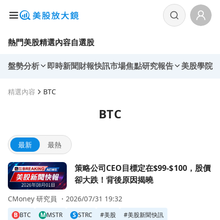
熱門美股
精選內容
自選股
盤勢分析
即時新聞
財報快訊
市場焦點
研究報告
美股學院
精選內容
BTC
BTC
最新
最熱
前往策略公司CEO目標定在$99-$100，股價卻大跌！背後原
策略公司CEO目標定在$99-$100，股價
卻大跌！背後原因揭曉
CMoney 研究員 ・
2026/07/31 19:32
B
BTC
M
MSTR
S
STRC
#
美股
#
美股新聞快訊