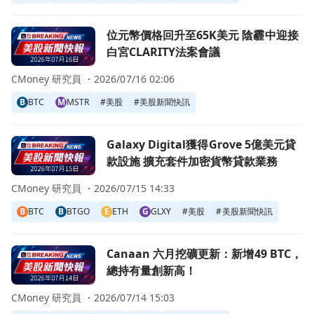
前往位元幣價格回升至65K美元 陰霾中迎接白宮CLARITY法
位元幣價格回升至65K美元 陰霾中迎接
白宮CLARITY法案會議
CMoney 研究員 ・
2026/07/16 02:06
B
BTC
M
MSTR
#
美股
#
美股新聞快訊
前往Galaxy Digital獲得Grove 5億美元貸款設施 擴充
Galaxy Digital獲得Grove 5億美元貸
款設施 擴充套件加密貨幣貸款業務
CMoney 研究員 ・
2026/07/15 14:33
B
BTC
B
BTGO
E
ETH
G
GLXY
#
美股
#
美股新聞快訊
前往Canaan 六月挖礦更新：新增49 BTC，總持有量創新高
Canaan 六月挖礦更新：新增49 BTC，
總持有量創新高！
CMoney 研究員 ・
2026/07/14 15:03