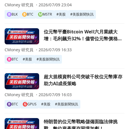
CMoney 研究員 ・
2026/07/09 23:04
B
BLK
B
BTC
M
MSTR
#
美股
#
美股新聞快訊
前往位元幣平臺Bitcoin Well六月業績大增：毛利飆升32
位元幣平臺Bitcoin Well六月業績大
增：毛利飆升32%！儘管位元幣價格下
滑
CMoney 研究員 ・
2026/07/09 16:33
B
BTC
#
美股
#
美股新聞快訊
前往超大規模資料公司突破千枚位元幣庫存 助力AI成長策略
超大規模資料公司突破千枚位元幣庫存
助力AI成長策略
CMoney 研究員 ・
2026/07/09 16:03
B
BTC
G
GPUS
#
美股
#
美股新聞快訊
前往特朗普的位元幣戰略儲備面臨法律挑戰，數位資產庫存困
特朗普的位元幣戰略儲備面臨法律挑
戰，數位資產庫存困境加劇！