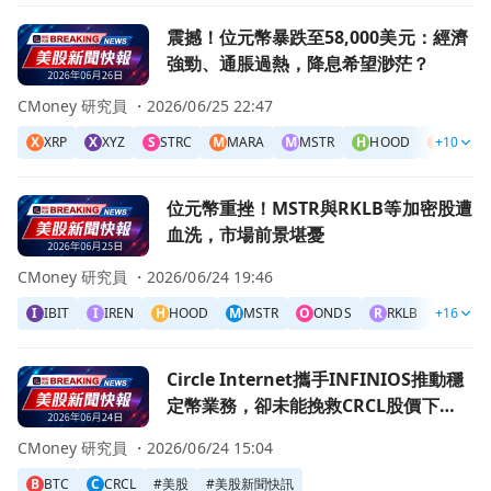
前往震撼！位元幣暴跌至58,000美元：經濟強勁、通脹過熱
震撼！位元幣暴跌至58,000美元：經濟
強勁、通脹過熱，降息希望渺茫？
CMoney 研究員 ・
2026/06/25 22:47
X
XRP
X
XYZ
S
STRC
M
MARA
M
MSTR
H
HOOD
B
+10
BMNR
前往位元幣重挫！MSTR與RKLB等加密股遭血洗，市場前景
位元幣重挫！MSTR與RKLB等加密股遭
血洗，市場前景堪憂
CMoney 研究員 ・
2026/06/24 19:46
I
IBIT
I
IREN
H
HOOD
M
MSTR
O
ONDS
R
RKLB
+16
B
BLK
前往Circle Internet攜手INFINIOS推動穩定幣業務，卻
Circle Internet攜手INFINIOS推動穩
定幣業務，卻未能挽救CRCL股價下
滑！
CMoney 研究員 ・
2026/06/24 15:04
B
BTC
C
CRCL
#
美股
#
美股新聞快訊