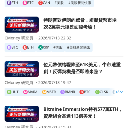
E
ETH
B
BTC
C
CAN
#
美股
#
美股新聞快訊
前往特朗普對伊朗的威脅，虛擬貨幣市場282萬美元復甦面臨
特朗普對伊朗的威脅，虛擬貨幣市場
282萬美元復甦面臨考驗！
CMoney 研究員 ・
2026/07/13 22:32
B
BTC
E
ETH
X
XRP
#
美股
#
美股新聞快訊
前往位元幣價格驟降至61K美元，牛市遭重創！反彈契機是否
位元幣價格驟降至61K美元，牛市遭重
創！反彈契機是否即將來臨？
CMoney 研究員 ・
2026/07/13 19:47
H
HUT
M
MARA
M
MSTR
B
BMNR
B
BTC
C
CLSK
C
+8
COIN
前往Bitmine Immersion持有577萬ETH，資產組合高達1
Bitmine Immersion持有577萬ETH，
資產組合高達113億美元！
CMoney 研究員 ・
2026/07/13 15:33