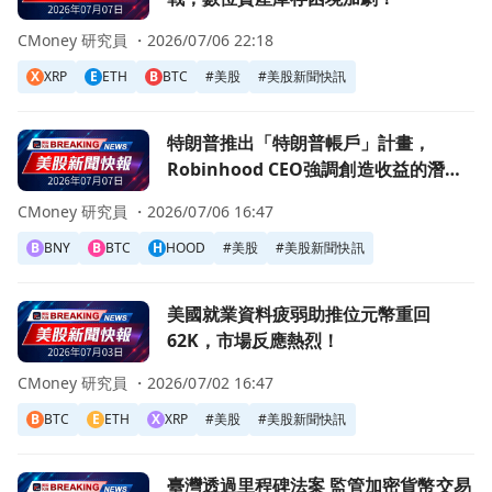
CMoney 研究員 ・
2026/07/06 22:18
X
XRP
E
ETH
B
BTC
#
美股
#
美股新聞快訊
前往特朗普推出「特朗普帳戶」計畫，Robinhood CEO強
特朗普推出「特朗普帳戶」計畫，
Robinhood CEO強調創造收益的潛
力！
CMoney 研究員 ・
2026/07/06 16:47
B
BNY
B
BTC
H
HOOD
#
美股
#
美股新聞快訊
前往美國就業資料疲弱助推位元幣重回62K，市場反應熱烈！
美國就業資料疲弱助推位元幣重回
62K，市場反應熱烈！
CMoney 研究員 ・
2026/07/02 16:47
B
BTC
E
ETH
X
XRP
#
美股
#
美股新聞快訊
前往臺灣透過里程碑法案 監管加密貨幣交易所及穩定幣！頁
臺灣透過里程碑法案 監管加密貨幣交易