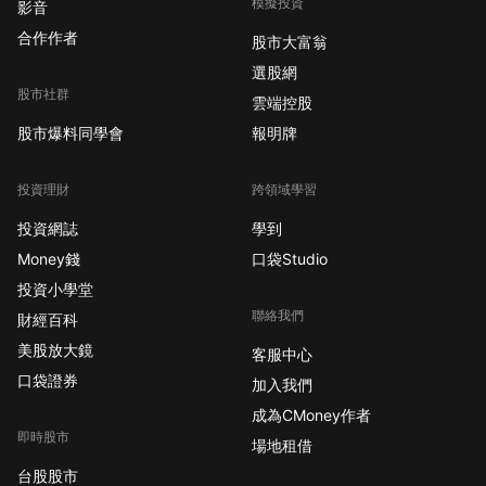
模擬投資
影音
合作作者
股市大富翁
選股網
股市社群
雲端控股
股市爆料同學會
報明牌
投資理財
跨領域學習
投資網誌
學到
Money錢
口袋Studio
投資小學堂
聯絡我們
財經百科
美股放大鏡
客服中心
口袋證券
加入我們
成為CMoney作者
即時股市
場地租借
台股股市