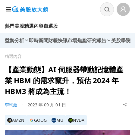
熱門美股
精選內容
自選股
盤勢分析
即時新聞
財報快訊
市場焦點
研究報告
美股學院
精選內容
【產業動態】AI 伺服器帶動記憶體產
業 HBM 的需求竄升，預估 2024 年
HBM3 將成為主流！
李珣廷
・
2023 年 09 月 01 日
AMZN
GOOG
MU
NVDA