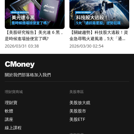
【美股研究報告】美光連 6 黑，
【關鍵趨勢】科技股大逃殺！資
是時候進場撿便宜了嗎?
金急尋戰火避風港，5大「通訊
衛星股」逆勢狂飆
2026/03/31 03:38
2026/03/30 02:54
關於我們
部落格
加入我們
理財寶商城
美股專區
理財寶
美股放大鏡
軟體
美股股市
講座
美股ETF
線上課程