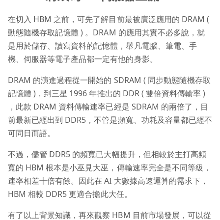
在切入 HBM 之前，可先了解目前最被廣泛應用的 DRAM (
動態隨機存取記憶體 ) 。DRAM 的應用其實不必多說，就
是用於儲存、讀寫資料的記憶體，舉凡電腦、筆電、手
機、伺服器等電子產品都一定有他的身影。
DRAM 的演進過程從一開始的 SDRAM ( 同步動態隨機存取
記憶體 )，到三星 1996 年推出的 DDR ( 雙倍資料傳輸率 )
，此款 DRAM 資料傳輸速率已經是 SDRAM 的兩倍了，目
前最新已經出到 DDR5，不管是頻寬、功耗及容量都已經不
可同日而語。
不過，儘管 DDR5 的頻寬已大幅提升，但相較於主打高頻
寬的 HBM 根本是小巫見大巫，傳輸速率完全是不同等級，
速率相差十倍有餘。因此在 AI 大數據高速運算的需求下，
HBM 相較 DDR5 更適合擔此大任。
有了以上背景知識，再來觀察 HBM 目前市場發展，可以從