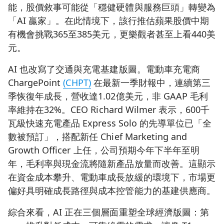
能，股價敘事可能從「穩健硬體與服務巨頭」轉變為
「AI 贏家」。在此情境下，該行推估蘋果股價中期
有機會挑戰365至385美元，更樂觀者甚至上看440美
元。
AI 也改寫了交通與充電基建版圖。電動車充電商
ChargePoint
(CHPT)
在最新一季財報中，連續第三
季恢復年成長，營收達1.02億美元，非 GAAP 毛利
率維持在32%。CEO Richard Wilmer 表示，600千
瓦級快速充電產品 Express Solo 的先導單位已「全
數被預訂」，搭配新任 Chief Marketing and
Growth Officer 上任，公司預期今年下半年至明
年，毛利率與現金流將隨新產品放量而改善。這顯示
在資金成本攀升、電動車成長放緩的環境下，市場更
偏好具明確成長路徑與成本控管能力的基建供應商。
綜合來看，AI 正在三個層面重塑全球經濟版圖：第