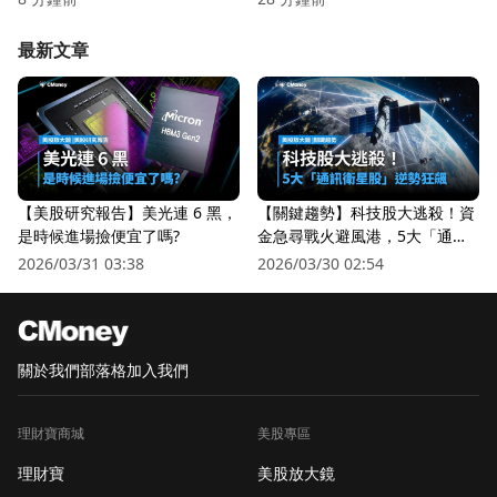
最新文章
【美股研究報告】美光連 6 黑，
【關鍵趨勢】科技股大逃殺！資
是時候進場撿便宜了嗎?
金急尋戰火避風港，5大「通訊
衛星股」逆勢狂飆
2026/03/31 03:38
2026/03/30 02:54
關於我們
部落格
加入我們
理財寶商城
美股專區
理財寶
美股放大鏡