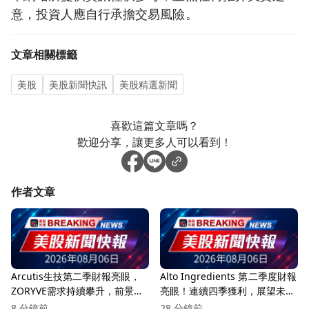
意，投資人應自行承擔交易風險。
文章相關標籤
美股
美股新聞快訊
美股精選新聞
喜歡這篇文章嗎？
歡迎分享，讓更多人可以看到！
作者文章
Arcutis生技第二季財報亮眼，
Alto Ingredients 第二季度財報
ZORYVE需求持續攀升，前景看
亮眼！連續四季獲利，展望未來
好！
持續增長
8 分鐘前
28 分鐘前