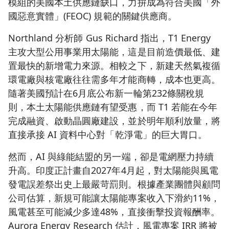
模組的美國本土供應鏈缺口，力拚成為符合美國「外
國惡意實體」(FEOC) 規範的關鍵供應商。
Northland 分析師 Gus Richard 指出，T1 Energy
主攻大型公用事業用太陽能，這是目前造價最低、建
置最快的新增電力來源。相較之下，新建天然氣複循
環電廠與核電廠往往需多年才能商轉，成本也更高。
隨著美國預計在6月底公布新一輪第232條關稅規
則，本土太陽能供應鏈有望受惠，而 T1 若能在今年
完成融資、啟動晶圓廠建設，並於明年順利放量，將
直接承接 AI 資料中心對「乾淨電」的巨大胃口。
然而，AI 與綠能結盟的另一端，卻是電網壓力持續
升高。印度正計畫自2027年4月起，對太陽能與風電
發電誤差祭出史上最嚴苛罰則。根據產業團體與顧問
公司估算，新規可能讓太陽能專案收入下滑約11%，
風電甚至可能減少多達48%，直接衝擊投資報酬率。
Aurora Energy Research 估計，風電專案 IRR 將被