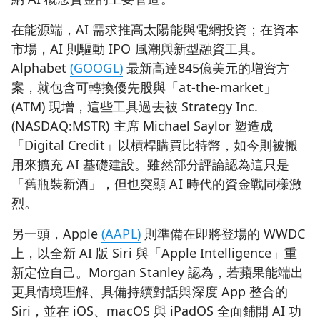
在能源端，AI 需求推高太陽能與電網投資；在資本
市場，AI 則驅動 IPO 風潮與新型融資工具。
Alphabet
(GOOGL)
最新高達845億美元的增資方
案，就包含可轉換優先股與「at-the-market」
(ATM) 現增，這些工具過去被 Strategy Inc.
(NASDAQ:MSTR) 主席 Michael Saylor 塑造成
「Digital Credit」以槓桿購買比特幣，如今則被搬
用來擴充 AI 基礎建設。雖然部分評論認為這只是
「舊瓶裝新酒」，但也突顯 AI 時代的資金戰同樣激
烈。
另一頭，Apple
(AAPL)
則準備在即將登場的 WWDC
上，以全新 AI 版 Siri 與「Apple Intelligence」重
新定位自己。Morgan Stanley 認為，若蘋果能端出
更具情境理解、具備持續對話與深度 App 整合的
Siri，並在 iOS、macOS 與 iPadOS 全面鋪開 AI 功