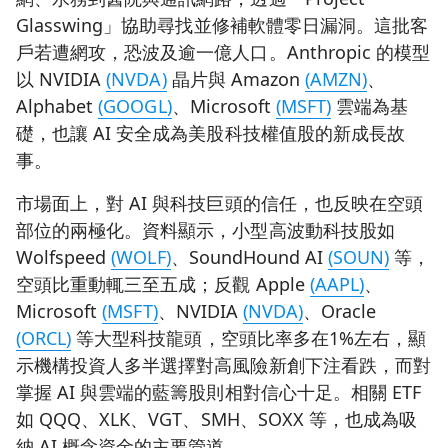
Glasswing」協助尋找並修補軟體零日漏洞。這批客
戶若遭網攻，恐波及逾一億人口。Anthropic 的模型
以 NVIDIA
(NVDA)
晶片與 Amazon
(AMZN)
、
Alphabet
(GOOGL)
、Microsoft
(MSFT)
雲端為基
礎，也讓 AI 安全成為美股科技權值股的新成長故
事。
市場面上，對 AI 與科技巨頭的信任，也反映在空頭
部位的兩極化。資料顯示，小型高波動科技股如
Wolfspeed
(WOLF)
、SoundHound AI
(SOUN)
等，
空頭比重動輒三至五成；反觀 Apple
(AAPL)
、
Microsoft
(MSFT)
、NVIDIA
(NVDA)
、Oracle
(ORCL)
等大型科技龍頭，空頭比率多在1%左右，顯
示機構投資人多半選擇對高風險新創下注看跌，而對
掌握 AI 與雲端的藍籌股則相對信心十足。相關 ETF
如 QQQ、XLK、VGT、SMH、SOXX 等，也成為吸
納 AI 概念資金的主要管道。