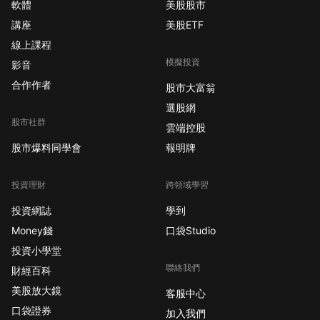
軟體
美股股市
講座
美股ETF
線上課程
模擬投資
影音
合作作者
股市大富翁
選股網
股市社群
雲端控股
股市爆料同學會
報明牌
投資理財
跨領域學習
投資網誌
學到
Money錢
口袋Studio
投資小學堂
聯絡我們
財經百科
美股放大鏡
客服中心
口袋證券
加入我們