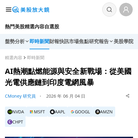
熱門美股
精選內容
自選股
盤勢分析
即時新聞
財報快訊
市場焦點
研究報告
美股學院
精選內容
即時新聞
AI熱潮點燃能源與安全新戰場：從美國
光電供應鏈到印度電網風暴
CMoney 研究員
・
2026 年 06 月 04 日
NVDA
MSFT
AAPL
GOOGL
AMZN
CHPT
C