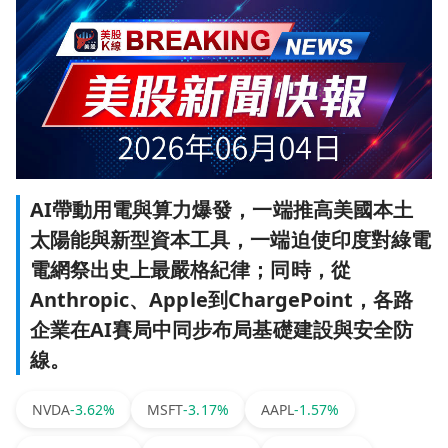
AI帶動用電與算力爆發，一端推高美國本土
太陽能與新型資本工具，一端迫使印度對綠電
電網祭出史上最嚴格紀律；同時，從
Anthropic、Apple到ChargePoint，各路
企業在AI賽局中同步布局基礎建設與安全防
線。
NVDA
-3.62%
MSFT
-3.17%
AAPL
-1.57%