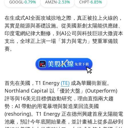
GOOGL
-0.79%
AMZN
-2.53%
CHPT
-6.85%
在生成式AI全面攻城掠地之際，真正被拉上火線的，
其實是能源與基礎設施。從美國新創太陽能供應鏈、
印度電網紀律大翻修，到AI公司與科技巨頭大撒資本
支出，全球正上演一場「算力與電力」雙重軍備競
賽。
首先在美國，T1 Energy
(TE)
成為華爾街新寵。
Northland Capital 以「優於大盤」(Outperform)
評等與16美元目標價啟動研究，理由直指兩大趨
勢：AI 帶動的用電暴增與製造業回流美國
(reshoring)。T1 Energy 正在德州興建首座太陽能電
池廠，預計今年底開始量產，並計畫補上從多晶矽到