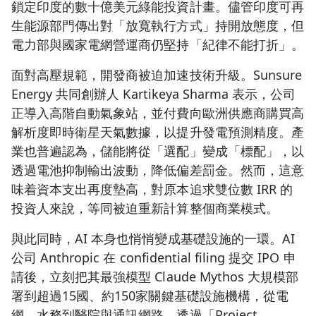
鎖定印度的數十億美元綠能投資計畫。儘管印度可再
生能源部門傳出對「放寬執行方式」持開放態度，但
電力部與國家電網營運商仍堅持「紀律不能打折」。
面對高壓規範，開發商被迫加速技術升級。Sunsure
Energy 共同創辦人 Kartikeya Sharma 表示，公司
正導入高階自動氣象站，並付費向歐洲供應商購買高
解析度即時衛星天氣數據，以提升發電預測精度。產
業也普遍認為，儲能將從「選配」變成「標配」，以
透過電池抑制輸出波動，降低偏差罰金。然而，這意
味着資本支出再度墊高，對原本追求雙位數 IRR 的
投資人來說，等同被迫重新計算整個商業模式。
與此同時，AI 本身也悄悄變成基礎設施的一環。AI
公司 Anthropic 在 confidential filing 提交 IPO 申
請後，立刻把其最強模型 Claude Mythos 大規模部
署到超過15國、約150家關鍵基礎設施機構，從電
網、水務到醫院與通訊網路，透過「Project