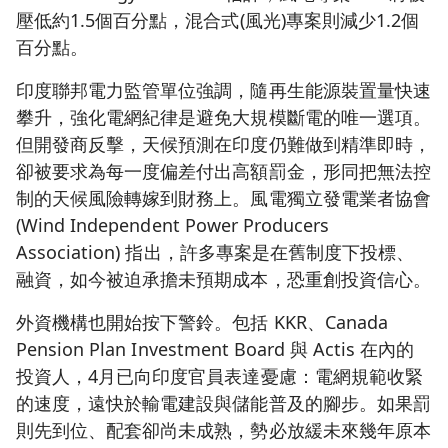
壓低約1.5個百分點，混合式(風光)專案則減少1.2個
百分點。
印度聯邦電力監管單位強調，隨再生能源裝置量快速
攀升，強化電網紀律是避免大規模斷電的唯一選項。
但開發商反擊，天候預測在印度仍難做到精準即時，
卻被要求為每一度偏差付出高額罰金，形同把無法控
制的天候風險轉嫁到財務上。風電獨立發電業者協會
(Wind Independent Power Producers
Association) 指出，許多專案是在舊制度下投標、
融資，如今被迫承擔未預期成本，恐重創投資信心。
外資機構也開始按下警鈴。包括 KKR、Canada
Pension Plan Investment Board 與 Actis 在內的
投資人，4月已向印度官員表達憂慮：電網規範收緊
的速度，遠快於輸電建設與儲能普及的腳步。如果罰
則先到位、配套卻尚未成熟，勢必放緩未來幾年原本