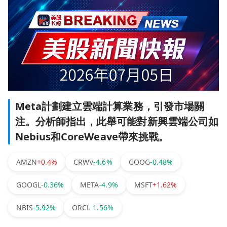
Meta計劃建立雲端計算業務，引發市場關
注。分析師指出，此舉可能對新興雲端公司如
Nebius和CoreWeave帶來挑戰。
AMZN
+0.4%
CRWV
-4.6%
GOOG
-0.48%
GOOGL
-0.36%
META
-4.9%
MSFT
+1.62%
NBIS
-5.92%
ORCL
-1.56%