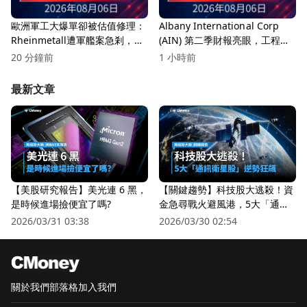
歐洲軍工大爆單卻被估值修理：
Albany International Corp
Rheinmetall遭軍艦案急剎，防
(AIN) 第二季財報亮眼，工程複
務股進入「交貨考驗期」
合材料創新高！
20 分鐘前
1 小時前
最新文章
【美股研究報告】美光連 6 黑，
【關鍵趨勢】科技股大逃殺！資
是時候進場撿便宜了嗎?
金急尋戰火避風港，5大「通訊
衛星股」逆勢狂飆
2026/03/31 03:38
2026/03/30 02:54
關於我們
部落格
加入我們