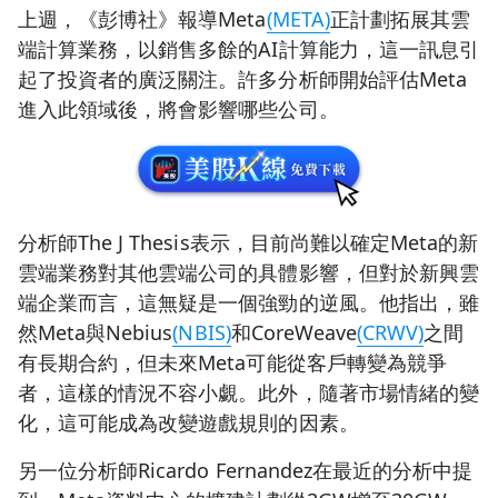
上週，《彭博社》報導Meta
(META)
正計劃拓展其雲
端計算業務，以銷售多餘的AI計算能力，這一訊息引
起了投資者的廣泛關注。許多分析師開始評估Meta
進入此領域後，將會影響哪些公司。
分析師The J Thesis表示，目前尚難以確定Meta的新
雲端業務對其他雲端公司的具體影響，但對於新興雲
端企業而言，這無疑是一個強勁的逆風。他指出，雖
然Meta與Nebius
(NBIS)
和CoreWeave
(CRWV)
之間
有長期合約，但未來Meta可能從客戶轉變為競爭
者，這樣的情況不容小覷。此外，隨著市場情緒的變
化，這可能成為改變遊戲規則的因素。
另一位分析師Ricardo Fernandez在最近的分析中提