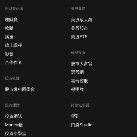
理財寶商城
美股專區
理財寶
美股放大鏡
軟體
美股股市
講座
美股ETF
線上課程
模擬投資
影音
合作作者
股市大富翁
選股網
股市社群
雲端控股
股市爆料同學會
報明牌
投資理財
跨領域學習
投資網誌
學到
Money錢
口袋Studio
投資小學堂