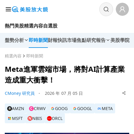
熱門美股
精選內容
自選股
盤勢分析
即時新聞
財報快訊
市場焦點
研究報告
美股學院
精選內容
即時新聞
Meta進軍雲端市場，將對AI計算產業
造成重大衝擊！
CMoney 研究員
・
2026 年 07 月 05 日
AMZN
CRWV
GOOG
GOOGL
META
C
MSFT
NBIS
ORCL
N