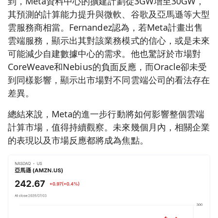
到，Meta資料中心的擴建計劃從3GW增至30GW，
其預測的計算能力提升與微軟、谷歌及亞馬遜等大型
雲服務商相當。Fernandez認為，若Meta計畫出售
雲端服務，顯示出其對該業務模式的信心，或是未來
可能減少自建數據中心的需求。他也驚訝於市場對
CoreWeave和Nebius的負面反應，而Oracle卻未受
到同樣影響，顯示出市場對不同雲端公司的看法存在
差異。
總結來說，Meta的進一步行動將如何影響整個雲端
計算市場，值得持續觀察。未來幾個月內，相關企業
的表現以及市場反應都將成為焦點。