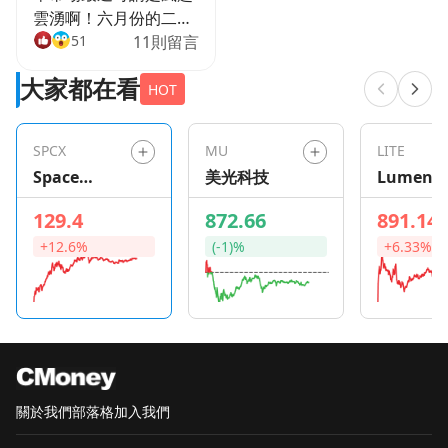
雲湧啊！六月份的二手
車價格創下歷史新高的
51
11則留言
下跌幅度，讓二手車經
大家都在看
銷商們的股價越走越高
HOT
🚀🚀🚀。Manheim二
手車價值指數顯示，六
SPCX
MU
LITE
月份的二手車價格較去
Space
美光科技
Lument
年同期下降了10.3%，
Exploration
已經連續十個月的年率
129.4
872.66
891.14
Technologie
下降了。據Cox
+12.6%
(-1)%
+6.33%
s
Automotive的數據，
這一降幅創下了月度紀
錄。目前，二手車價格
指數較2022年一月的峰
值下跌了約17%，但是
仍然比疫情前高出了約
40%。對於汽車產業來
關於我們
部落格
加入我們
說，這個價格下跌的消