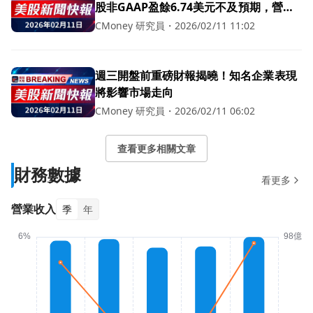
股非GAAP盈餘6.74美元不及預期，營收
92億美元略勝一籌
CMoney 研究員
・
2026/02/11 11:02
週三開盤前重磅財報揭曉！知名企業表現
將影響市場走向
CMoney 研究員
・
2026/02/11 06:02
查看更多相關文章
財務數據
看更多
營業收入
季
年