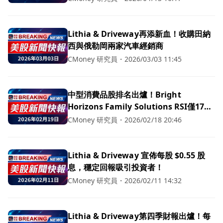
Lithia & Driveway再添新血！收購田納
西與俄勒岡兩家汽車經銷商
CMoney 研究員
・
2026/03/03 11:45
中型消費品股排名出爐！Bright
Horizons Family Solutions RSI僅17，
投資者該如何應對？
CMoney 研究員
・
2026/02/18 20:46
Lithia & Driveway 宣佈每股 $0.55 股
息，穩定回報吸引投資者！
CMoney 研究員
・
2026/02/11 14:32
Lithia & Driveway第四季財報出爐！每