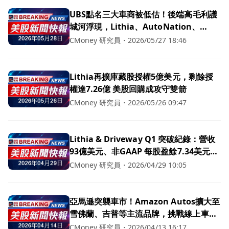
UBS點名三大車商被低估！後端高毛利護
城河浮現，Lithia、AutoNation、
Sonic獲買進評級
CMoney 研究員
・
2026/05/27 18:46
Lithia再擴庫藏股授權5億美元，剩餘授
權達7.26億 美股回購成攻守雙箭
CMoney 研究員
・
2026/05/26 09:47
Lithia & Driveway Q1 突破紀錄：營收
93億美元、非GAAP 每股盈餘7.34美元強
勢超預期
CMoney 研究員
・
2026/04/29 10:05
亞馬遜突襲車市！Amazon Autos擴大至
雪佛蘭、吉普等主流品牌，挑戰線上車商
霸主地位
CMoney 研究員
・
2026/04/13 16:17