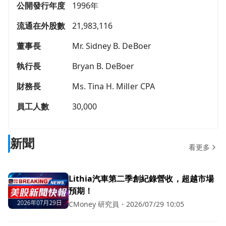
公開發行年度
1996年
流通在外股數
21,983,116
董事長
Mr. Sidney B. DeBoer
執行長
Bryan B. DeBoer
財務長
Ms. Tina H. Miller CPA
員工人數
30,000
新聞
看更多
Lithia汽車第二季創紀錄營收，超越市場
預期！
CMoney 研究員
・
2026/07/29 10:05