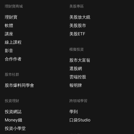
息可謂是好壞摻半😅
理財寶商城
美股專區
😅。一方面，二手車價
格下跌可能會導致新車
理財寶
美股放大鏡
價格也下跌，這會損害
軟體
美股股市
福特和通用汽車的獲
講座
美股ETF
利。另一方面，這也可
線上課程
能減少經銷商的銷售利
模擬投資
潤。如果汽車經銷商兩
影音
個月前買進的車還沒有
合作作者
股市大富翁
賣出，那麼它們的售價
選股網
可能會明顯下降。然
股市社群
雲端控股
而，降價也意味著減輕
股市爆料同學會
報明牌
了消費者的壓力，增加
了購車的可能性。特別
是在通脹環境下，消費
投資理財
跨領域學習
者一直壓力重重，每個
投資網誌
學到
月支付1000美元以上的
Money錢
口袋Studio
車貸，今年第二季度這
投資小學堂
樣的車主比率已經超過