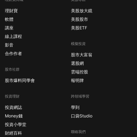
理財寶
美股放大鏡
軟體
美股股市
講座
美股ETF
線上課程
模擬投資
影音
合作作者
股市大富翁
選股網
股市社群
雲端控股
股市爆料同學會
報明牌
投資理財
跨領域學習
投資網誌
學到
Money錢
口袋Studio
投資小學堂
聯絡我們
財經百科