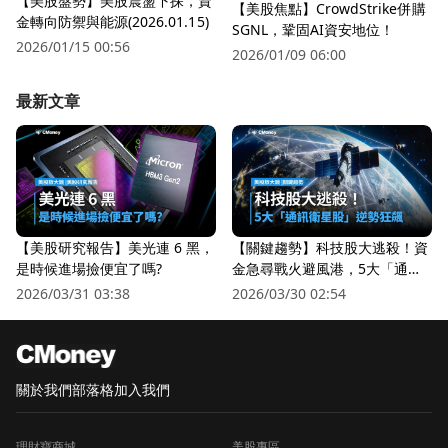
【美股盤勢】美股震盪下探，資
【美股焦點】CrowdStrike併購
金轉向防禦與能源(2026.01.15)
SGNL，鞏固AI資安地位！
2026/01/15 00:56
2026/01/09 06:00
最新文章
【美股研究報告】美光連 6 黑，
【關鍵趨勢】科技股大逃殺！資
是時候進場撿便宜了嗎?
金急尋戰火避風港，5大「通訊
衛星股」逆勢狂飆
2026/03/31 03:38
2026/03/30 02:54
關於我們
部落格
加入我們
理財寶商城
美股專區