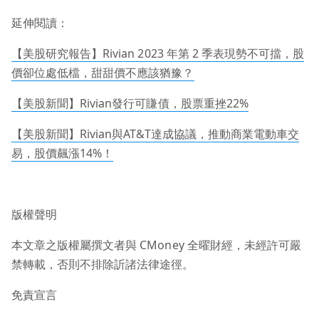
延伸閱讀：
【美股研究報告】Rivian 2023 年第 2 季表現勢不可擋，股
價卻位處低檔，甜甜價不應該猶豫？
【美股新聞】Rivian發行可賺債，股票重挫22%
【美股新聞】Rivian與AT&T達成協議，推動商業電動車交
易，股價飆漲14%！
版權聲明
本文章之版權屬撰文者與 CMoney 全曜財經，未經許可嚴
禁轉載，否則不排除訢諸法律途徑。
免責宣言