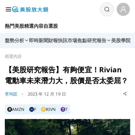
熱門美股
精選內容
自選股
盤勢分析
即時新聞
財報快訊
市場焦點
研究報告
美股學院
精選內容
【美股研究報告】有夠便宜！Rivian
電動車未來潛力大，股價是否太委屈？
李珣廷
・
2023 年 12 月 19 日
AMZN
F
RIVN
T
R
T