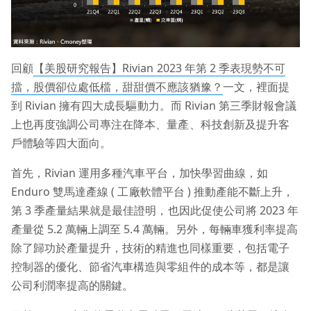
回顧
【美股研究報告】Rivian 2023 年第 2 季表現勢不可
擋，股價卻位處低檔，甜甜價不應該猶豫？
一文，裡面提
到 Rivian 擁有四大成長驅動力。而 Rivian 第三季財報會議
上也再度強調公司專注在降本、量產、科技創新及提升客
戶體驗等四大面向。
首先，Rivian 運用多種汽車平台，加快學習曲線，如
Enduro 雙馬達產線 ( 工廠軟體平台 ) 推動產能不斷上升，
第 3 季產量結果就是最佳證明，也因此促使公司將 2023 年
產量從 5.2 萬輛上調至 5.4 萬輛。另外，每輛車獲利率提高
除了歸功於產量提升，技術的精進也同樣重要，包括電子
控制器的優化、節省汽車構造與零組件的成本等，都是讓
公司利潤率提高的關鍵。