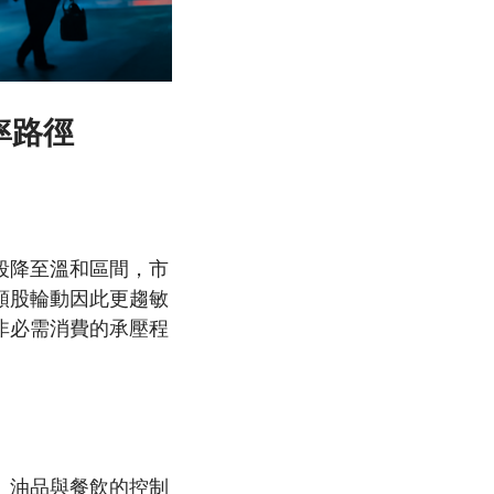
率路徑
段降至溫和區間，市
類股輪動因此更趨敏
非必需消費的承壓程
、油品與餐飲的控制