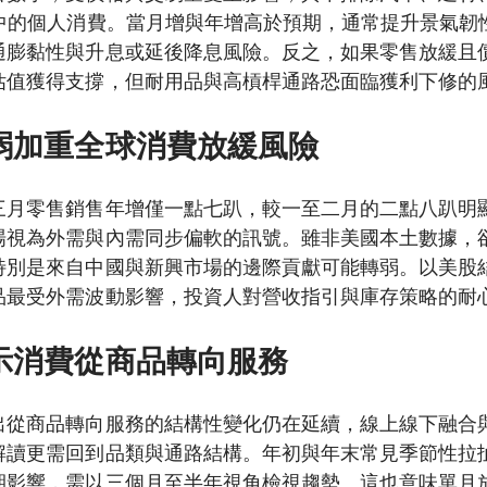
P中的個人消費。當月增與年增高於預期，通常提升景氣韌
通膨黏性與升息或延後降息風險。反之，如果零售放緩且
估值獲得支撐，但耐用品與高槓桿通路恐面臨獲利下修的
弱加重全球消費放緩風險
三月零售銷售年增僅一點七趴，較一至二月的二點八趴明
場視為外需與內需同步偏軟的訊號。雖非美國本土數據，
特別是來自中國與新興市場的邊際貢獻可能轉弱。以美股
品最受外需波動影響，投資人對營收指引與庫存策略的耐
示消費從商品轉向服務
出從商品轉向服務的結構性變化仍在延續，線上線下融合
解讀更需回到品類與通路結構。年初與年末常見季節性拉
期影響，需以三個月至半年視角檢視趨勢。這也意味單月