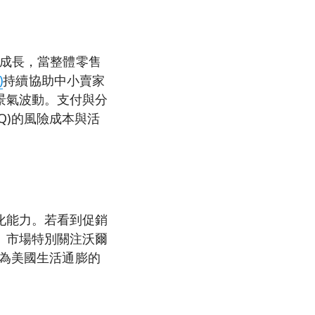
成長，當整體零售
)
持續協助中小賣家
景氣波動。支付與分
(SQ)的風險成本與活
化能力。若看到促銷
。市場特別關注沃爾
為美國生活通膨的