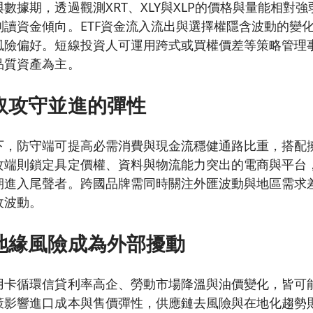
數據期，透過觀測XRT、XLY與XLP的價格與量能相對
判讀資金傾向。ETF資金流入流出與選擇權隱含波動的變
風險偏好。短線投資人可運用跨式或買權價差等策略管理
品質資產為主。
取攻守並進的彈性
下，防守端可提高必需消費與現金流穩健通路比重，搭配
攻端則鎖定具定價權、資料與物流能力突出的電商與平台
期進入尾聲者。跨國品牌需同時關注外匯波動與地區需求
收波動。
地緣風險成為外部擾動
用卡循環信貸利率高企、勞動市場降溫與油價變化，皆可
策影響進口成本與售價彈性，供應鏈去風險與在地化趨勢