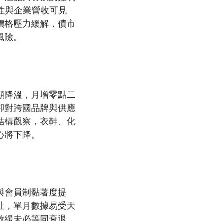
性與企業營收可見
價格壓力緩解，債市
風險。
顯降溫，月增零點二
卻對跨國品牌與供應
結構觀察，衣鞋、化
心將下降。
與會員制黏著度提
扯，單月數據易受天
放緩未必等同衰退，