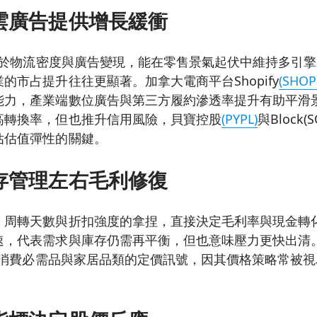
雲廣告提供增長緩衝
於物流密度與廣告變現，能在零售景氣起伏中維持多引擎
的市占提升往往更顯著。加拿大電商平台Shopify
(SHOP
能力，產業端數位廣告與第三方履約滲透率提升有助平滑
高轉換率，但也推升信用風險，貝寶控股
(PYPL)
與Block
估估值彈性的關鍵。
存管理左右毛利修復
、周轉天數與折扣強度的拿捏，直接決定毛利率與現金轉
速，代表需求與庫存仍需再平衡，但也意味壓力更快出清
消費必需品與家居品類的定價訊號，因其價格策略常被視