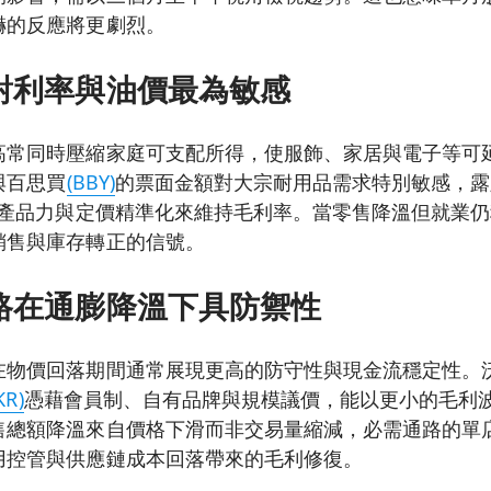
嚇的反應將更劇烈。
對利率與油價最為敏感
高常同時壓縮家庭可支配所得，使服飾、家居與電子等可
與百思買
(BBY)
的票面金額對大宗耐用品需求特別敏感，露
產品力與定價精準化來維持毛利率。當零售降溫但就業仍
銷售與庫存轉正的信號。
路在通膨降溫下具防禦性
在物價回落期間通常展現更高的防守性與現金流穩定性。
KR)
憑藉會員制、自有品牌與規模議價，能以更小的毛利
售總額降溫來自價格下滑而非交易量縮減，必需通路的單
用控管與供應鏈成本回落帶來的毛利修復。