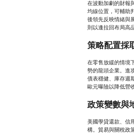
在波動加劇的財報與
均線位置，可輔助
後領先反映情緒與
則以逢拉回布局高
策略配置採
在零售放緩的情境
勢的龍頭企業。進
債表穩健、庫存週
歐元曝險以降低營
政策變數與
美國學貸還款、信
構。貿易與關稅政