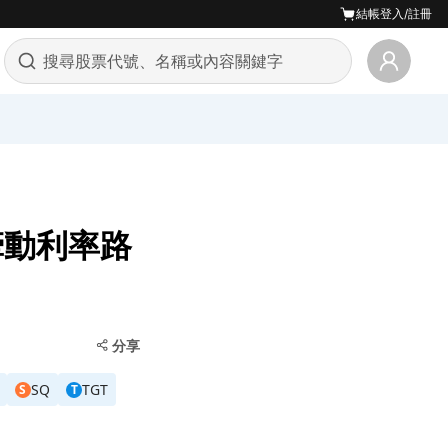
結帳
登入/註冊
牽動利率路
分享
SQ
TGT
S
T