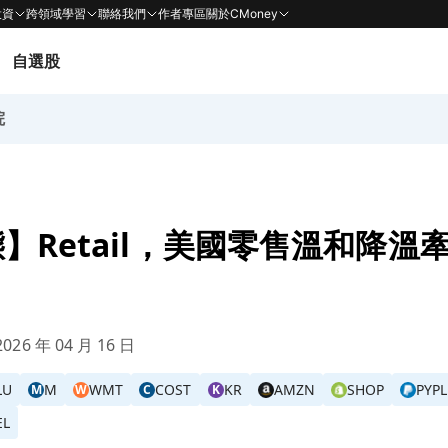
投資
跨領域學習
聯絡我們
作者專區
關於CMoney
自選股
院
】Retail，美國零售溫和降溫
026 年 04 月 16 日
LU
M
WMT
COST
KR
AMZN
SHOP
PYPL
M
W
C
K
EL