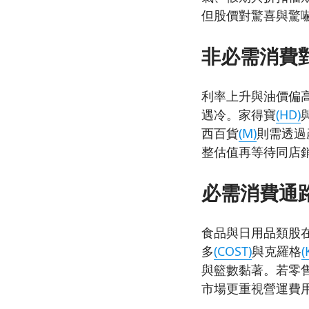
但股價對驚喜與驚
非必需消費
利率上升與油價偏
遇冷。家得寶
(HD)
西百貨
(M)
則需透過
整估值再等待同店
必需消費通
食品與日用品類股
多
(COST)
與克羅格
(
與籃數黏著。若零
市場更重視營運費