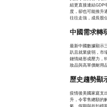
組更直接連結GD
度，卻也可能推升
往往走強，成長股
中國需求轉
最新中國數據顯示
趴且就業疲弱，市
鏈情緒形成壓力，
妝品與高單價耐用
歷史趨勢顯
疫情後美國家庭支
升，令零售總額的
氣、假期與折扣檔