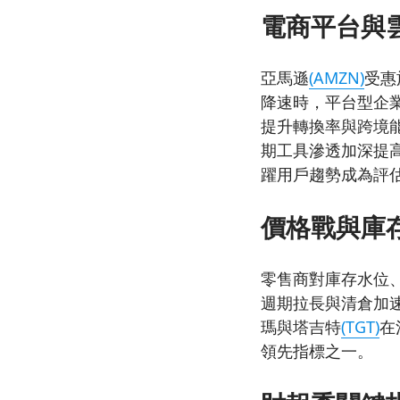
電商平台與
亞馬遜
(AMZN)
受惠
降速時，平台型企業
提升轉換率與跨境
期工具滲透加深提
躍用戶趨勢成為評
價格戰與庫
零售商對庫存水位
週期拉長與清倉加
瑪與塔吉特
(TGT)
在
領先指標之一。