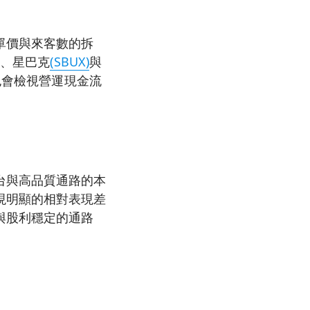
單價與來客數的拆
)
、星巴克
(SBUX)
與
也會檢視營運現金流
台與高品質通路的本
現明顯的相對表現差
與股利穩定的通路