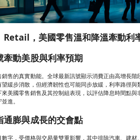
Retail，美國零售溫和降溫牽動利
號牽動美股與利率預期
售銷售的真實動能。全球最新訊號顯示消費正由高增長階
有望緩步消散，但經濟韌性也可能同步放緩，利率路徑與
下來美國零售銷售及其控制組表現，以評估降息時間點與
守並進。
指通膨與成長的交會點
目數字，受價格與交易量雙重影響，其中排除汽車、建材