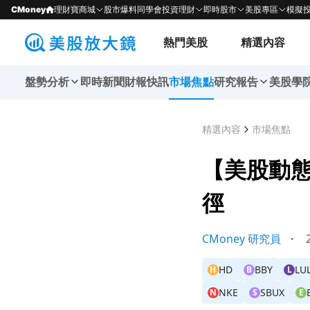
CMoney
理財寶商城
股市爆料同學會
投資理財
即時股市
美股專區
模擬
熱門美股
精選內容
盤勢分析
即時新聞
財報快訊
市場焦點
研究報告
美股學
精選內容
市場焦點
【美股動態
徑
CMoney 研究員
・
2
HD
BBY
LU
H
B
L
NKE
SBUX
N
S
E