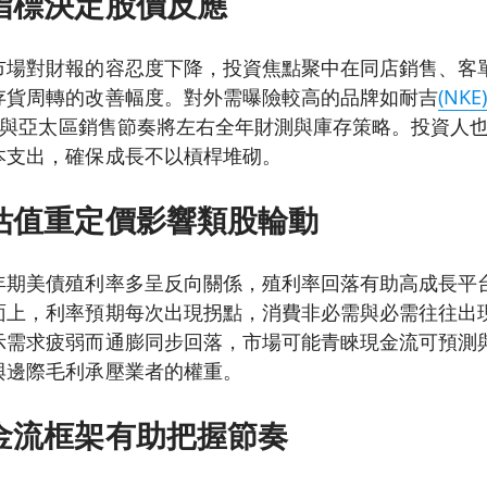
指標決定股價反應
市場對財報的容忍度下降，投資焦點聚中在同店銷售、客
存貨周轉的改善幅度。對外需曝險較高的品牌如耐吉
(NKE
與亞太區銷售節奏將左右全年財測與庫存策略。投資人
本支出，確保成長不以槓桿堆砌。
估值重定價影響類股輪動
年期美債殖利率多呈反向關係，殖利率回落有助高成長平
面上，利率預期每次出現拐點，消費非必需與必需往往出
示需求疲弱而通膨同步回落，市場可能青睞現金流可預測
與邊際毛利承壓業者的權重。
金流框架有助把握節奏