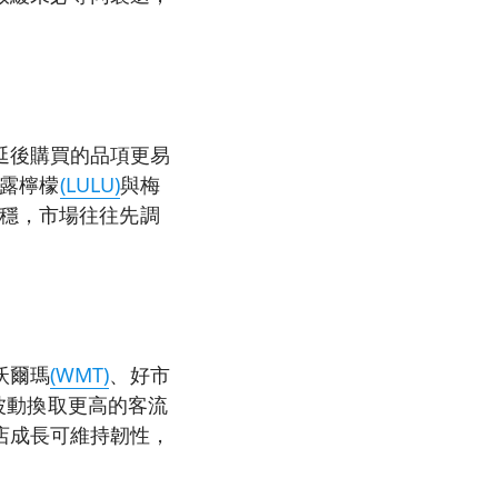
延後購買的品項更易
露檸檬
(LULU)
與梅
穩，市場往往先調
沃爾瑪
(WMT)
、好市
波動換取更高的客流
店成長可維持韌性，