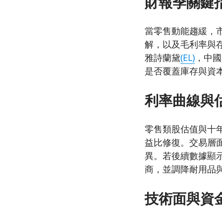
財報季關鍵
當零售動能趨緩，
解，以及毛利率與
雅詩蘭黛
(EL)
，中國
是否覆蓋庫存與資
利率曲線與
零售類股估值與十
益比修復。交易層
異。若後續數據顯
商，並調降耐用品
技術面與資