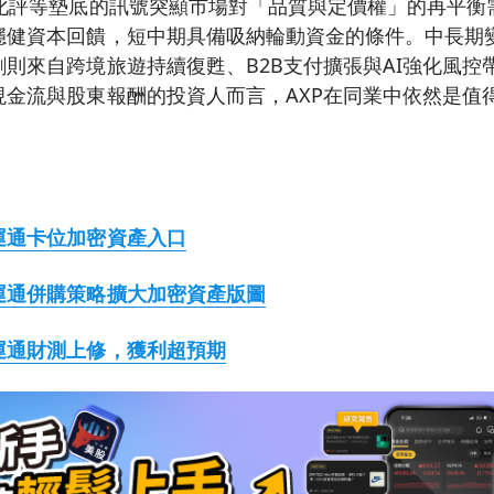
化評等墊底的訊號突顯市場對「品質與定價權」的再平衡需
穩健資本回饋，短中期具備吸納輪動資金的條件。中長期
則來自跨境旅遊持續復甦、B2B支付擴張與AI強化風控
現金流與股東報酬的投資人而言，AXP在同業中依然是值
運通卡位加密資產入口
運通併購策略擴大加密資產版圖
運通財測上修，獲利超預期