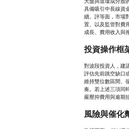
大盤與道瓊成分股
具備吸引中長線資
續。評等面，市場
置、以及監管對費
成長、費用收入與
投資操作框
對波段投資人，建
評估先前跳空缺口
維持雙位數區間、
奏。若上述三項同
嚴壓抑費用與逾期
風險與催化