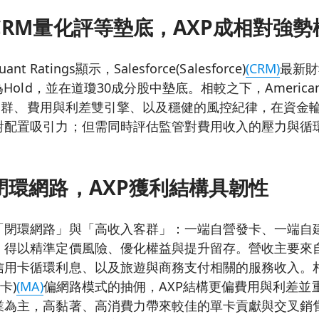
CRM量化評等墊底，AXP成相對強勢
ant Ratings顯示，Salesforce(Salesforce)
(CRM)
最新財
Hold，並在道瓊30成分股中墊底。相較之下，American E
客群、費用與利差雙引擎、以及穩健的風控紀律，在資金
對配置吸引力；但需同時評估監管對費用收入的壓力與循
閉環網路，AXP獲利結構具韌性
「閉環網路」與「高收入客群」：一端自營發卡、一端自
，得以精準定價風險、優化權益與提升留存。營收主要來
用卡循環利息、以及旅遊與商務支付相關的服務收入。相較Vis
達卡)
(MA)
偏網路模式的抽佣，AXP結構更偏費用與利差並
業為主，高黏著、高消費力帶來較佳的單卡貢獻與交叉銷