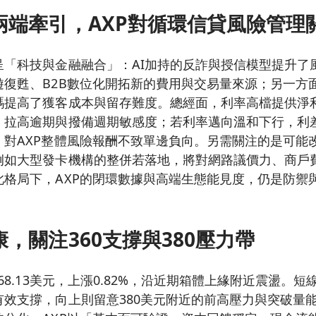
兩端牽引，AXP對循環信貸風險管理
呈「科技與金融融合」：AI加持的反詐與授信模型提升了
遊復甦、B2B數位化開拓新的費用與交易量來源；另一方
碼提高了獲客成本與留存難度。總經面，利率高檔提供淨
、拉高逾期與撥備週期敏感度；若利率邁向溫和下行，利
，對AXP整體風險報酬不致單邊負向。另需關注的是可能
例如大型發卡機構的整併若落地，將對網路議價力、商戶
此格局下，AXP的閉環數據與高端生態能見度，仍是防禦
，關注360支撐與380壓力帶
68.13美元，上漲0.82%，沿近期箱體上緣附近震盪。短
有效支撐，向上則留意380美元附近的前高壓力與突破量