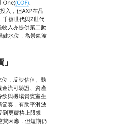
l One)
(COF)
、
態加碼投入，但AXP在品
、千禧世代與Z世代
差收入亦提供第二動
穩健水位，為景氣波
價」
列末位，反映估值、動
現金流可驗證、資產
餐飲與機場貴賓室生
饋節奏，有助平滑波
受到更嚴格上限規
控費因應，但短期仍