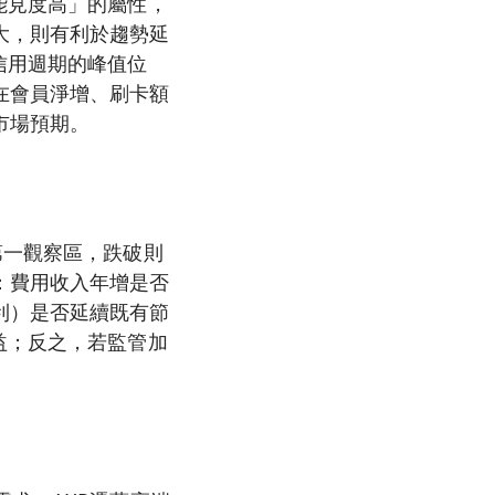
能見度高」的屬性，
大，則有利於趨勢延
信用週期的峰值位
在會員淨增、刷卡額
市場預期。
第一觀察區，跌破則
：費用收入年增是否
利）是否延續既有節
益；反之，若監管加