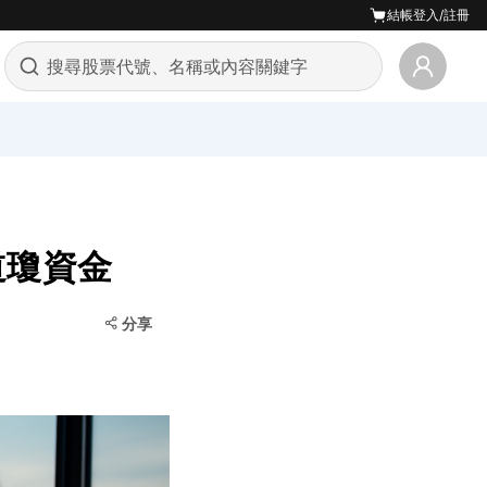
結帳
登入/註冊
道瓊資金
分享