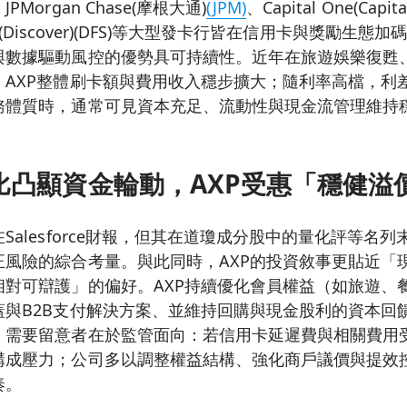
Morgan Chase(摩根大通)
(JPM)
、Capital One(Capita
ancial(Discover)(DFS)等大型發卡行皆在信用卡與獎勵生
與數據驅動風控的優勢具可持續性。近年在旅遊娛樂復甦
，AXP整體刷卡額與費用收入穩步擴大；隨利率高檔，利
務體質時，通常可見資本充足、流動性與現金流管理維持
比凸顯資金輪動，AXP受惠「穩健溢
Salesforce財報，但其在道瓊成分股中的量化評等名
正風險的綜合考量。與此同時，AXP的投資敘事更貼近「
相對可辯護」的偏好。AXP持續優化會員權益（如旅遊、
蓋與B2B支付解決方案、並維持回購與現金股利的資本回
。需要留意者在於監管面向：若信用卡延遲費與相關費用
構成壓力；公司多以調整權益結構、強化商戶議價與提效
奏。