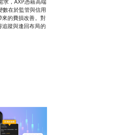
求，AXP憑藉高端
變數在於監管與信用
帶來的費損改善。對
得追蹤與逢回布局的