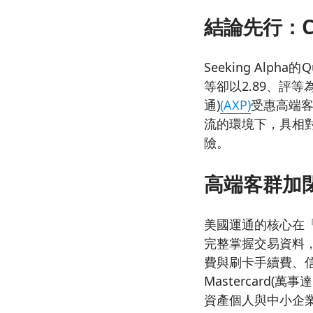
結論先行：
Seeking Alpha的Qu
等卻以2.89、評等為
通)
(AXP)
受惠高端
流的環境下，具相
險。
高端客群加
美國運通的核心在
完整掌握交易資料
費與刷卡手續費、信
Mastercard(萬事
資產個人與中小企