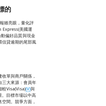
標的
報雖亮眼，量化評
xpress(美國運
輪動偏好品質與現金
環信貸逾期的尾部風
建收單與商戶關係，
自三大來源：會員年
a(Visa)
(V)
與
重。目標市場以中高
售空間。競爭方面，