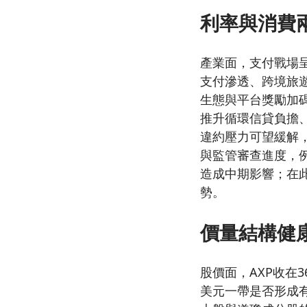
利率與消費
產業面，支付戰場
支付滲透、跨境旅
生態與平台獎勵加
推升循環信貸負擔
違約壓力可望緩解
與監管審查進度，
造成中期影響；在
勢。
價量結構健康
股價面，AXP收在3
美元一帶是否形成