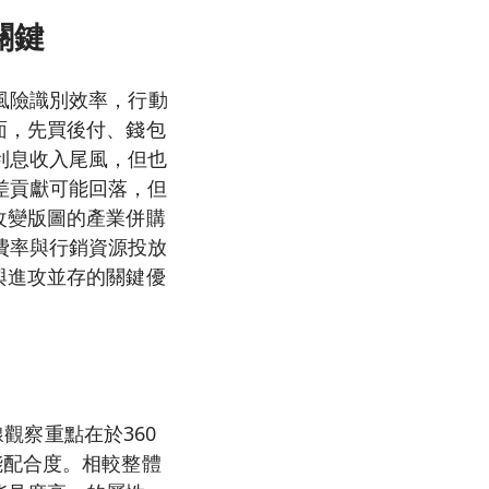
關鍵
風險識別效率，行動
面，先買後付、錢包
利息收入尾風，但也
差貢獻可能回落，但
改變版圖的產業併購
費率與行銷資源投放
與進攻並存的關鍵優
線觀察重點在於360
能配合度。相較整體