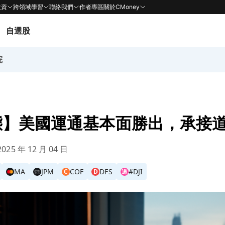
投資
跨領域學習
聯絡我們
作者專區
關於CMoney
自選股
院
態】美國運通基本面勝出，承接
025 年 12 月 04 日
MA
JPM
COF
DFS
#DJI
C
D
道