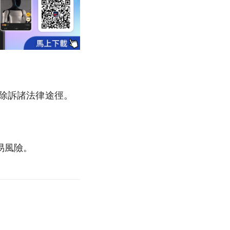
排除訴諸法律途徑。
易風險。