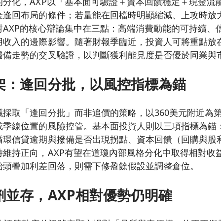
的分化，AXP以「基本面可驗證＋資本回饋穩定＋現金流
金逢回布局的條件；若量能在回檔時明顯縮減、上攻時放
對AXP的核心辯論集中在三點：高端消費動能的可持續、
用收入的邊際影響。隨著財報季臨近，投資人可將重點放
撥備走勢的交叉驗證，以判斷獲利能見度是否優於同業與
架：逢回分批，以風控指標為錨
議採取「逢回分批」而非追價的策略，以360美元附近為
或季線位置的風險控管。基本面投資人則以三項指標為錨
循環信貸逾期與撥備是否出現拐點、資本回饋（回購與股
時維持正向，AXP有望在道瓊內部風格分化中取得相對收
抬頭疊加利差回落，則需下修盈餘假設並調整倉位。
劑並存，AXP相對優勢仍明確