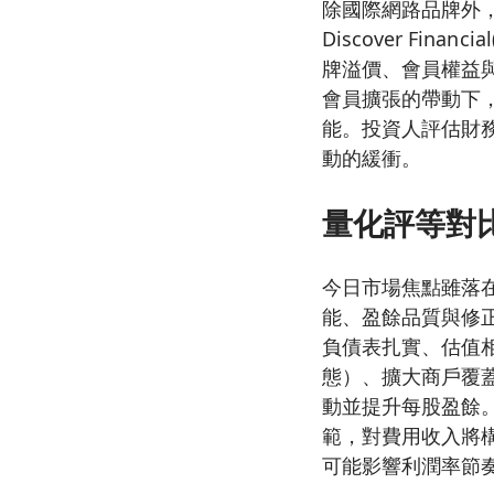
除國際網路品牌外，JP
Discover Fin
牌溢價、會員權益
會員擴張的帶動下
能。投資人評估財
動的緩衝。
量化評等對
今日市場焦點雖落在
能、盈餘品質與修
負債表扎實、估值
態）、擴大商戶覆
動並提升每股盈餘
範，對費用收入將
可能影響利潤率節