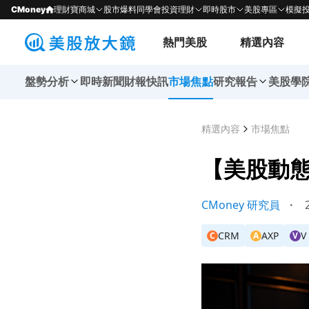
CMoney
理財寶商城
股市爆料同學會
投資理財
即時股市
美股專區
模擬
熱門美股
精選內容
盤勢分析
即時新聞
財報快訊
市場焦點
研究報告
美股學
精選內容
市場焦點
【美股動
CMoney 研究員
・
2
CRM
AXP
V
C
A
V