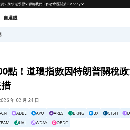
投資
跨領域學習
聯絡我們
作者專區
關於CMoney
自選股
院
00點！道瓊指數因特朗普關稅政
失措
026 年 02 月 24 日
ACN
ADBE
APO
ARES
BKNG
BX
CTSH
D
A
A
A
B
B
C
D
TEAM
UAL
WDAY
OBDC
U
W
O