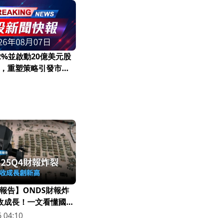
12%並啟動20億美元股
，重塑策略引發市場
報告】ONDS財報炸
營收成長！一文看懂國防
 04:10