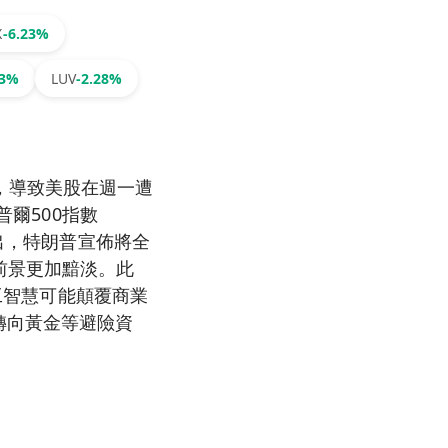
X
-6.23%
43%
LUV
-2.28%
，導致美股在週一遭
普爾500指數
指出，特朗普宣佈將全
前景更加黯淡。此
人工智慧可能顛覆商業
轉向黃金等避險資