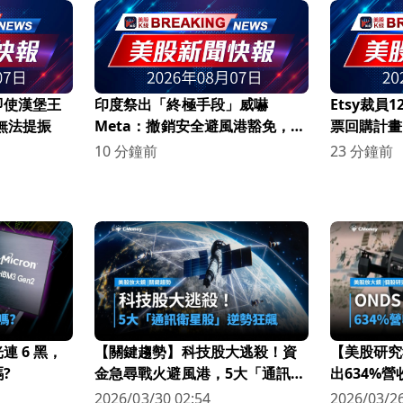
即使漢堡王
印度祭出「終極手段」威嚇
Etsy裁員
也無法提振
Meta：撤銷安全避風港豁免，全
票回購計畫
球社群平台監管恐大轉向
關注！
10 分鐘前
23 分鐘前
 6 黑，
【關鍵趨勢】科技股大逃殺！資
【美股研究
?
金急尋戰火避風港，5大「通訊衛
出634%
星股」逆勢狂飆
科技新星
2026/03/30 02:54
2026/03/26