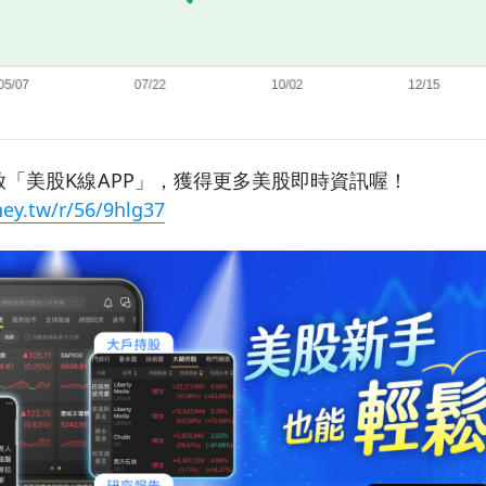
「美股K線APP」，獲得更多美股即時資訊喔！
ey.tw/r/56/9hlg37