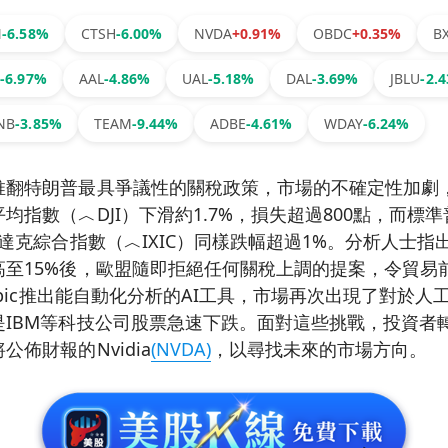
N
-6.58%
CTSH
-6.00%
NVDA
+0.91%
OBDC
+0.35%
B
S
-6.97%
AAL
-4.86%
UAL
-5.18%
DAL
-3.69%
JBLU
-2.
NB
-3.85%
TEAM
-9.44%
ADBE
-4.61%
WDAY
-6.24%
推翻特朗普最具爭議性的關稅政策，市場的不確定性加劇
指數（︿DJI）下滑約1.7%，損失超過800點，而標準
斯達克綜合指數（︿IXIC）同樣跌幅超過1%。分析人士
高至15%後，歐盟隨即拒絕任何關稅上調的提案，令貿易
ropic推出能自動化分析的AI工具，市場再次出現了對於
是IBM等科技公司股票急速下跌。面對這些挑戰，投資者
佈財報的Nvidia
(NVDA)
，以尋找未來的市場方向。