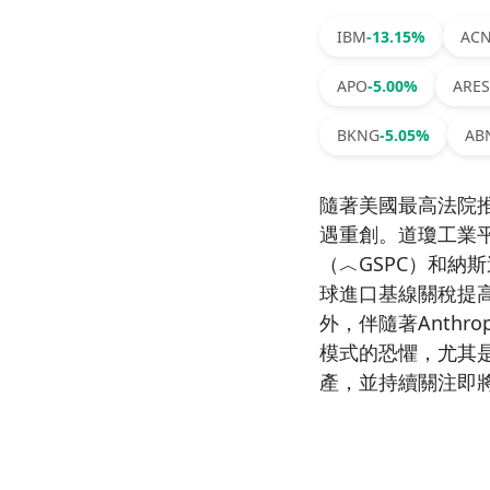
IBM
-13.15%
AC
APO
-5.00%
ARE
BKNG
-5.05%
AB
隨著美國最高法院
遇重創。道瓊工業平均
（︿GSPC）和納
球進口基線關稅提
外，伴隨著Anth
模式的恐懼，尤其
產，並持續關注即將公