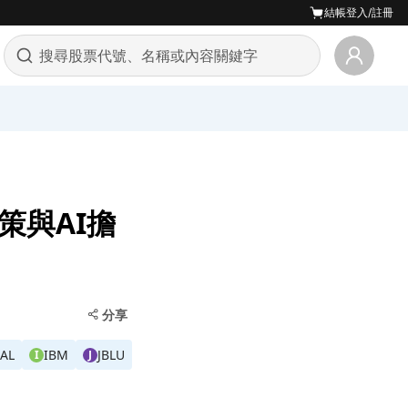
結帳
登入/註冊
策與AI擔
分享
AL
IBM
JBLU
I
J