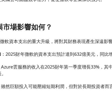
與市場影響如何？
劃是微軟資本支出的重大升級，將對其財務表現產生深遠影
加
：2025財年微軟的資本支出預計達到632億美元，同比增
：Azure雲服務的收入在2025財年第一季度增長33%，其
長。
：雖然巨額投入可能壓縮短期利潤，但對於長期投資者而