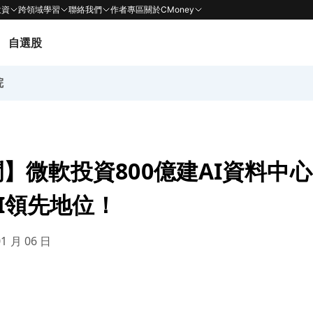
投資
跨領域學習
聯絡我們
作者專區
關於CMoney
自選股
院
】微軟投資800億建AI資料中心，
I領先地位！
01 月 06 日