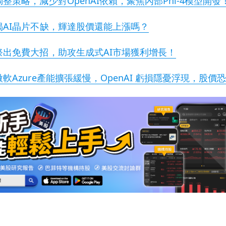
整策略，減少對OpenAI依賴，聚焦內部Phi-4模型開發
揭AI晶片不缺，輝達股價還能上漲嗎？
祭出免費大招，助攻生成式AI市場獲利增長！
軟Azure產能擴張緩慢，OpenAI 虧損隱憂浮現，股價