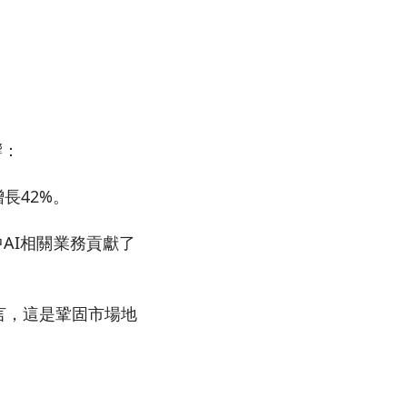
響：
長42%。
中AI相關業務貢獻了
言，這是鞏固市場地