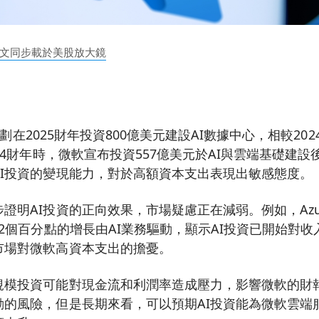
文同步載於美股放大鏡
劃在2025財年投資800億美元建設AI數據中心，相較20
024財年時，微軟宣布投資557億美元於AI與雲端基礎建
AI投資的變現能力，對於高額資本支出表現出敏感態度。
證明AI投資的正向效果，市場疑慮正在減弱。例如，Azu
12個百分點的增長由AI業務驅動，顯示AI投資已開始對
市場對微軟高資本支出的擔憂。
規模投資可能對現金流和利潤率造成壓力，影響微軟的財
動的風險，但是長期來看，可以預期AI投資能為微軟雲端