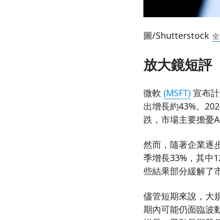
圖/Shutterstock
全
放大鏡短評
微軟
(MSFT)
宣布計
出增長約43%。2
跌，市場主要擔憂
然而，隨著企業逐步
季增長33%，其中
些結果部分緩解了
儘管短期來說，大
期內可能仍面臨波