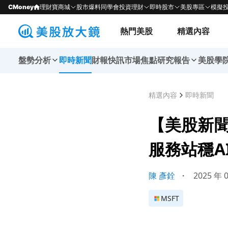
CMoney
理財寶商城
股市爆料同學會
投資理財
即時股市
美股專區
模擬
熱門美股
精選內容
盤勢分析
即時新聞
財報快訊
市場焦點
研究報告
美股學
精選內容
即時新聞
【美股新聞
服務站穩A
陳 彥銓
・
2025 年 
MSFT