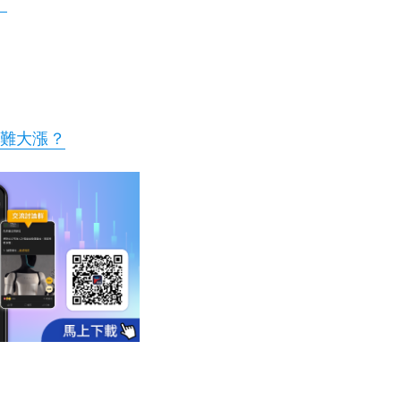
！
恐難大漲？