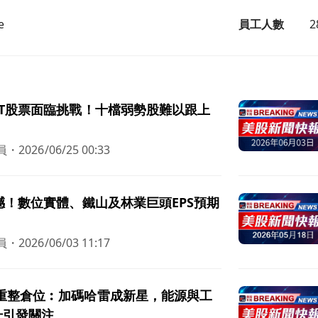
e
員工人數
2
IT股票面臨挑戰！十檔弱勢股難以跟上
員
・
2026/06/25 00:33
震撼！數位實體、鐵山及林業巨頭EPS預期
員
・
2026/06/03 11:17
1重整倉位︰加碼哈雷成新星，能源與工
升引發關注