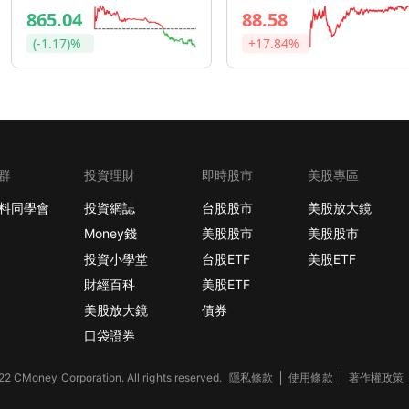
865.04
88.58
(-1.17)%
+17.84%
群
投資理財
即時股市
美股專區
料同學會
投資網誌
台股股市
美股放大鏡
Money錢
美股股市
美股股市
投資小學堂
台股ETF
美股ETF
財經百科
美股ETF
美股放大鏡
債券
口袋證券
2 CMoney Corporation. All rights reserved.
隱私條款
使用條款
著作權政策