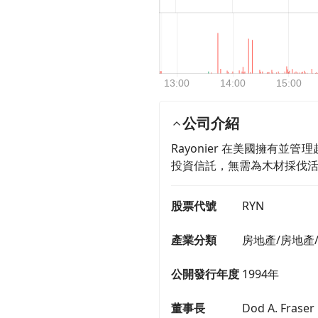
公司介紹
Rayonier 在美國擁有並
投資信託，無需為木材採伐
股票代號
RYN
產業分類
房地產/房地產
公開發行年度
1994年
董事長
Dod A. Fraser