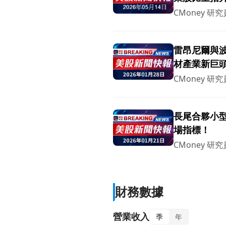
CMoney 研究
雷昂尼爾與
材產業新巨
CMoney 研究
長尾合夥小型
場指標！
CMoney 研究
財務數據
營業收入
季
年