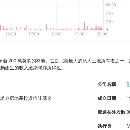
管理超過 200 萬英畝的林地。它是北美最大的私人土地所有者之一。
活動產生的收入繳納聯邦所得稅。
公司名稱
R
/證券房地產投資信託基金
成立日期
1
流通在外股數
3
執行長
M