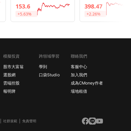
153.6
398.47
+5.63%
+2.26%
模擬投資
跨領域學習
聯絡我們
股市大富翁
學到
客服中心
選股網
口袋Studio
加入我們
雲端控股
成為CMoney作者
報明牌
場地租借
社群規範
免責聲明