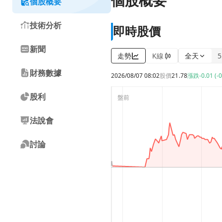
個股概要
個股概要
技術分析
即時股價
新聞
走勢
K線
全天
財務數據
2026/08/07 08:02
股價
21.78
漲跌
-0.01 (-
股利
法說會
討論