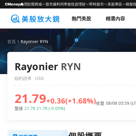
CMoney
理財寶商城
股市爆料同學會
投資理財
即時股市
美股專區
模擬
熱門美股
精選內容
首頁
Rayonier RYN
Rayonier
RYN
紐約證券 · USD
21.79
+0.36
(+1.68%)
收盤 08/08 03:59 (U
盤後
21.78
21.78
(-0.05%)