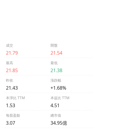
成交
開盤
21.79
21.54
最高
最低
21.85
21.38
昨收
漲跌幅
21.43
+1.68%
本淨比 TTM
本益比 TTM
1.53
4.51
每股盈餘
總市值
3.07
34.95億