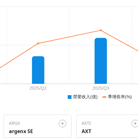
ARGX
AXTI
argenx SE
AXT