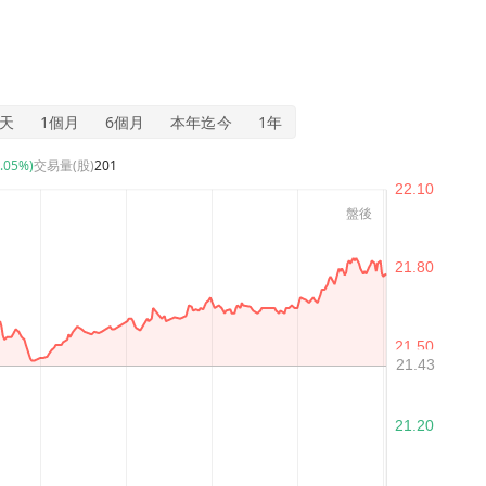
5天
1個月
6個月
本年迄今
1年
0.05%)
交易量(股)
201