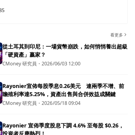
85
看更多
從土耳其到印尼：一場貨幣崩跌，如何悄悄養出超級
「硬資產」贏家？
CMoney 研究員
・
2026/06/03 12:00
Rayonier宣佈每股季息0.26美元 連兩季不增、前
瞻殖利率達5.25%，資產出售與合併效益成關鍵
CMoney 研究員
・
2026/05/18 09:04
Rayonier 宣佈季度股息下調 4.6% 至每股 $0.26，
投資者反應熱烈！