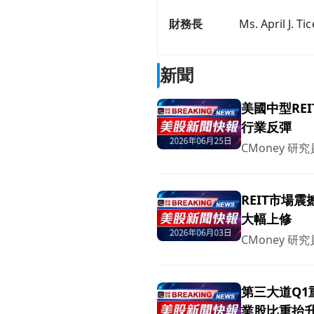
財務長
Ms. April J. Tic
新聞
美國中型RE
行業反彈
CMoney 研究
REIT市場
大幅上修
CMoney 研究
第三大道Q
業股比重抬