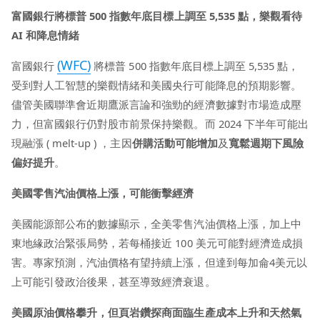
富國銀行將標普 500 指數年底目標上調至 5,535 點，樂觀看待
AI 和降息情緒
(WFC)
富國銀行
將標普 500 指數年底目標上調至 5,535 點，
受到對人工智慧的樂觀情緒和美國央行可能降息的預期影響。
儘管美國聯準會近期鷹派言論和強勁的經濟數據對市場造成壓
力，但富國銀行仍對股市前景保持樂觀。而 2024 下半年可能出
現融漲 ( melt-up ) ，主因
併購活動可能增加
及
寬鬆週期下風險
偏好提升
。
美國零售汽油價格上漲，可能衝擊經濟
美國能源部公布的數據顯示，全美零售汽油價格上漲，加上中
東地緣政治緊張局勢，若每桶接近 100 美元可能對經濟造成損
害。專家預測，汽油價格有望持續上漲，但達到每加侖4美元以
上可能引發政治後果，甚至導致經濟衰退。
美國原油價格攀升，但頁岩鑽探商面臨生產成本上升和天然氣