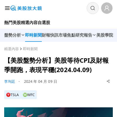
熱門美股
精選內容
自選股
盤勢分析
即時新聞
財報快訊
市場焦點
研究報告
美股學院
精選內容
即時新聞
【美股盤勢分析】美股等待CPI及財報
季開跑，表現平穩(2024.04.09)
李珣廷
・
2024 年 04 月 09 日
TSLA
WFC
W