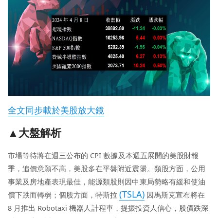
全文同步載於美股放大鏡
▲大盤解析
市場等待將在週三公布的 CPI 數據及本週五展開的美股財報
季，追價意願不高，美股多在平盤附近震盪。類股方面，公用
事業及房地產表現最佳，能源類股則因中東局勢略有緩和使油
(TSLA)
價下跌而轉弱；個股方面，特斯拉
因馬斯克宣布將在
8 月推出 Robotaxi 機器人計程車，提振投資人信心，股價跌深