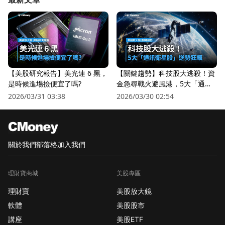
【美股研究報告】美光連 6 黑，
【關鍵趨勢】科技股大逃殺！資
是時候進場撿便宜了嗎?
金急尋戰火避風港，5大「通訊
衛星股」逆勢狂飆
2026/03/31 03:38
2026/03/30 02:54
關於我們
部落格
加入我們
理財寶商城
美股專區
理財寶
美股放大鏡
軟體
美股股市
講座
美股ETF