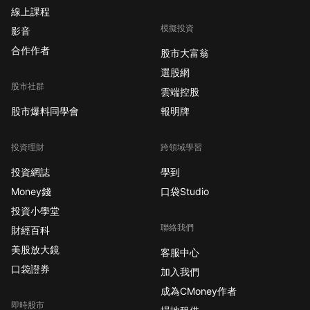
線上課程
模擬投資
影音
合作作者
股市大富翁
選股網
股市社群
雲端控股
股市爆料同學會
報明牌
投資理財
跨領域學習
投資網誌
學到
Money錢
口袋Studio
投資小學堂
聯絡我們
財經百科
美股放大鏡
客服中心
口袋證券
加入我們
成為CMoney作者
即時股市