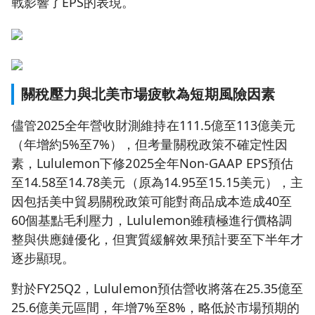
戰影響了EPS的表現。
關稅壓力與北美市場疲軟為短期風險因素
儘管2025全年營收財測維持在111.5億至113億美元
（年增約5%至7%），但考量關稅政策不確定性因
素，Lululemon下修2025全年Non-GAAP EPS預估
至14.58至14.78美元（原為14.95至15.15美元），主
因包括美中貿易關稅政策可能對商品成本造成40至
60個基點毛利壓力，Lululemon雖積極進行價格調
整與供應鏈優化，但實質緩解效果預計要至下半年才
逐步顯現。
對於FY25Q2，Lululemon預估營收將落在25.35億至
25.6億美元區間，年增7%至8%，略低於市場預期的