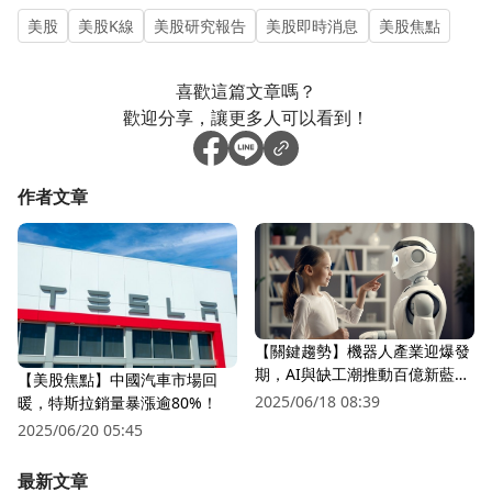
美股
美股K線
美股研究報告
美股即時消息
美股焦點
喜歡這篇文章嗎？
歡迎分享，讓更多人可以看到！
作者文章
【關鍵趨勢】機器人產業迎爆發
期，AI與缺工潮推動百億新藍
【美股焦點】中國汽車市場回
海！
2025/06/18 08:39
暖，特斯拉銷量暴漲逾80%！
2025/06/20 05:45
最新文章