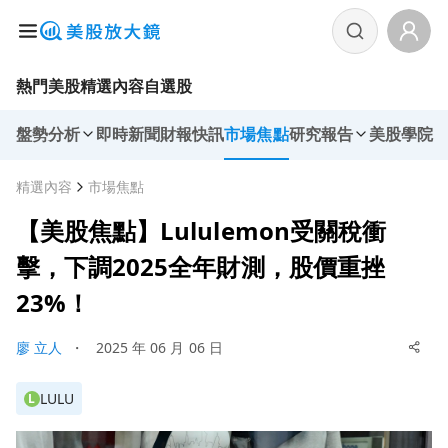
熱門美股
精選內容
自選股
盤勢分析
即時新聞
財報快訊
市場焦點
研究報告
美股學院
精選內容
市場焦點
【美股焦點】Lululemon受關稅衝
擊，下調2025全年財測，股價重挫
23%！
廖 立人
・
2025 年 06 月 06 日
LULU
L