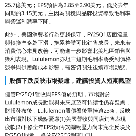
25.7億美元；EPS預估為2.85至2.90美元，低於去年
同期的3.15美元，主因為關稅與品牌投資導致毛利率
與營運利潤率下降。
此外，美國消費者行為更趨保守，FY25Q1店面流量
與轉換率略為下滑，拖累整體可比銷售成長，未來若
消費信心未見改善，可能進一步影響北美地區銷售與
獲利表現。Lululemon亦坦言短期毛利率將受到價格
競爭與供應鏈成本影響，需密切關注後續市場動態。
股價下跌反映市場疑慮，建議投資人短期觀望
儘管FY25Q1營收與EPS優於預期，市場對於
Lululemon成長動能與未來展望可持續性仍存疑慮，
財報發布後，Lululemon股價盤後重挫逾23%，反映
出市場對以下幾點憂慮(1)美國營收與同店銷售表現
疲軟(2)下修全年EPS預估(3)關稅壓力尚未完全反映於
FY25Q1財報，將於FY25Q2明顯展現。