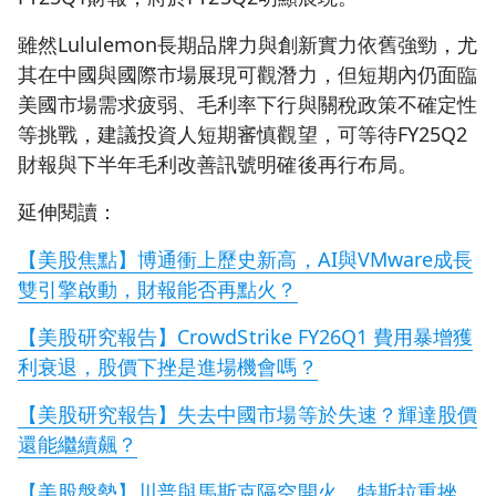
雖然Lululemon長期品牌力與創新實力依舊強勁，尤
其在中國與國際市場展現可觀潛力，但短期內仍面臨
美國市場需求疲弱、毛利率下行與關稅政策不確定性
等挑戰，建議投資人短期審慎觀望，可等待FY25Q2
財報與下半年毛利改善訊號明確後再行布局。
延伸閱讀：
【美股焦點】博通衝上歷史新高，AI與VMware成長
雙引擎啟動，財報能否再點火？
【美股研究報告】CrowdStrike FY26Q1 費用暴增獲
利衰退，股價下挫是進場機會嗎？
【美股研究報告】失去中國市場等於失速？輝達股價
還能繼續飆？
【美股盤勢】川普與馬斯克隔空開火，特斯拉重挫