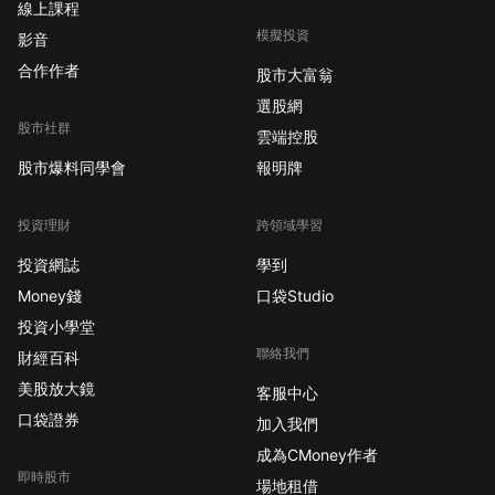
線上課程
模擬投資
影音
合作作者
股市大富翁
選股網
股市社群
雲端控股
股市爆料同學會
報明牌
投資理財
跨領域學習
投資網誌
學到
Money錢
口袋Studio
投資小學堂
聯絡我們
財經百科
美股放大鏡
客服中心
口袋證券
加入我們
成為CMoney作者
即時股市
場地租借