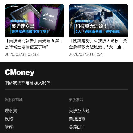
【美股研究報告】美光連 6 黑，
【關鍵趨勢】科技股大逃殺！資
是時候進場撿便宜了嗎?
金急尋戰火避風港，5大「通訊
衛星股」逆勢狂飆
2026/03/31 03:38
2026/03/30 02:54
關於我們
部落格
加入我們
理財寶商城
美股專區
理財寶
美股放大鏡
軟體
美股股市
講座
美股ETF