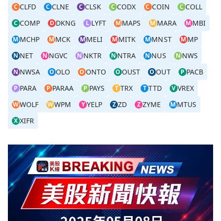
CLFD
CLNE
CLSK
CODX
COIN
COLL
C
C
C
C
C
C
COMP
DKNG
LYFT
MAPS
MARA
MBI
C
D
L
M
M
M
MCHP
MCK
MELI
MITK
MNST
MP
M
M
M
M
M
M
NET
NGVC
NKTR
NTRA
NUS
NWS
N
N
N
N
N
N
NWSA
OLO
ONTO
OUST
OUT
PACB
N
O
O
O
O
P
PARA
PARAA
PAYS
TRX
TTD
VREX
P
P
P
T
T
V
WOLF
WPM
YELP
ZD
ZYME
MTUS
W
W
Y
Z
Z
M
XIFR
X