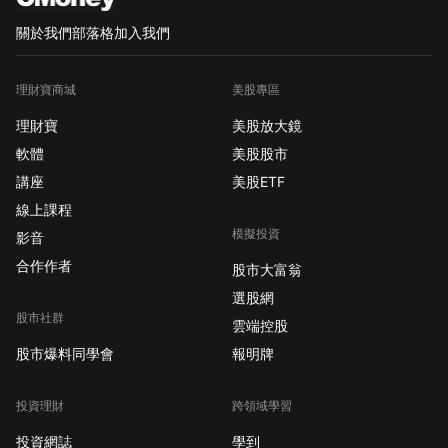
關於我們
部落格
加入我們
理財寶商城
美股專區
理財寶
美股放大鏡
軟體
美股股市
講座
美股ETF
線上課程
模擬投資
影音
合作作者
股市大富翁
選股網
股市社群
雲端控股
股市爆料同學會
報明牌
投資理財
跨領域學習
投資網誌
學到