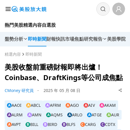
熱門美股
精選內容
自選股
盤勢分析
即時新聞
財報快訊
市場焦點
研究報告
美股學院
精選內容
即時新聞
美股收盤前重磅財報即將出爐！
Coinbase、DraftKings等公司成焦點
CMoney 研究員
・
2025 年 05 月 08 日
AAOI
ABCL
AFRM
AGO
AIV
AKAM
A
A
A
A
A
A
ALRM
AMN
AQMS
ARLO
ATGE
AUR
A
A
A
A
A
A
AVPT
BILL
BIRD
BLFS
CARG
CDTX
A
B
B
B
C
C