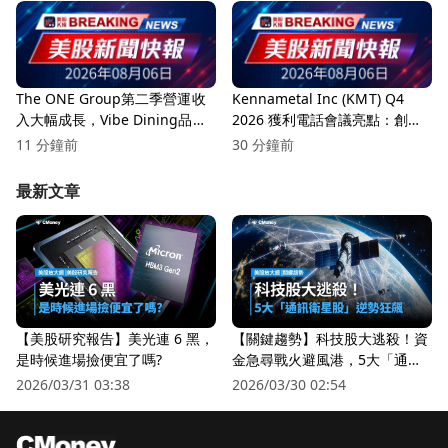
The ONE Group第二季營運收
Kennametal Inc (KMT) Q4
入大幅成長，Vibe Dining品牌
2026 獲利電話會議亮點：創紀
持續強勁！
錄的利潤率與戰略增長
11 分鐘前
30 分鐘前
最新文章
【美股研究報告】美光連 6 黑，
【關鍵趨勢】科技股大逃殺！資
是時候進場撿便宜了嗎?
金急尋戰火避風港，5大「通訊
衛星股」逆勢狂飆
2026/03/31 03:38
2026/03/30 02:54