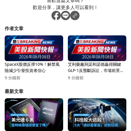
喜歡這篇文章嗎？
歡迎分享，讓更多人可以看到！
作者文章
SpaceX股價反彈10%！解禁風
艾利藥廠與諾和諾德贏得關鍵
險減少引發投資者信心
GLP-1反壟斷訴訟，市場前景看
漲！
9 分鐘前
9 分鐘前
最新文章