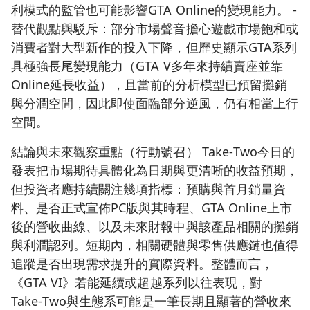
利模式的監管也可能影響GTA Online的變現能力。 -
替代觀點與駁斥：部分市場聲音擔心遊戲市場飽和或
消費者對大型新作的投入下降，但歷史顯示GTA系列
具極強長尾變現能力（GTA V多年來持續賣座並靠
Online延長收益），且當前的分析模型已預留攤銷
與分潤空間，因此即使面臨部分逆風，仍有相當上行
空間。
結論與未來觀察重點（行動號召） Take‑Two今日的
發表把市場期待具體化為日期與更清晰的收益預期，
但投資者應持續關注幾項指標：預購與首月銷量資
料、是否正式宣佈PC版與其時程、GTA Online上市
後的營收曲線、以及未來財報中與該產品相關的攤銷
與利潤認列。短期內，相關硬體與零售供應鏈也值得
追蹤是否出現需求提升的實際資料。整體而言，
《GTA VI》若能延續或超越系列以往表現，對
Take‑Two與生態系可能是一筆長期且顯著的營收來