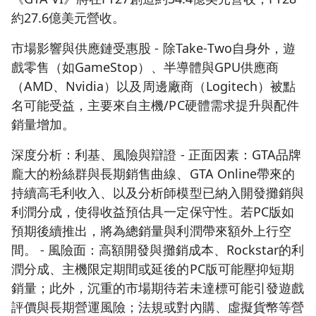
約27.6億美元營收。
市場影響與供應鏈受惠股 - 除Take‑Two自身外，遊
戲零售（如GameStop）、半導體與GPU供應商
（AMD、Nvidia）以及周邊廠商（Logitech）被點
名可能受益，主要來自主機/PC硬體需求提升與配件
銷量增加。
深度分析：利基、風險與辯證 - 正面因素：GTA品牌
龐大的粉絲群與長期銷售曲線、GTA Online帶來的
持續高毛利收入、以及分析師模型已納入開發攤銷與
利潤分成，使得收益預估具一定保守性。若PC版如
預期後續推出，將為總銷量與利潤帶來額外上行空
間。 - 風險面：高額開發與攤銷成本、Rockstar的利
潤分成、主機限定期間或延後的PC版可能壓抑短期
銷量；此外，沉重的市場期待若未達標可能引發遊戲
評價與長期營運風險；法規或對內購、虛擬貨幣等營