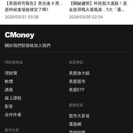
【美股研究報告】美光連 6 黑，
【關鍵趨勢】科技股大逃殺！資
是時候進場撿便宜了嗎?
金急尋戰火避風港，5大「通訊
衛星股」逆勢狂飆
2026/03/31 03:38
2026/03/30 02:54
關於我們
部落格
加入我們
理財寶商城
美股專區
理財寶
美股放大鏡
軟體
美股股市
講座
美股ETF
線上課程
模擬投資
影音
合作作者
股市大富翁
選股網
股市社群
雲端控股