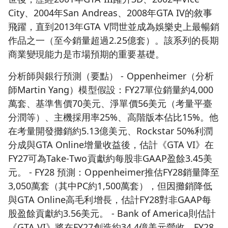
City、2004年San Andreas、2008年GTA IV的敘事
飛躍，直到2013年GTA V問世並成為娛樂史上最暢銷
作品之一（至今銷量超過2.25億套）。該系列的長期
商業變現能力是市場預期的重要基礎。
分析師與銀行預測（要點） - Oppenheimer（分析
師Martin Yang）模型假設：FY27單位銷量約4,000
萬套、基準售價70美元、淨單價56美元（考量平臺
分潤等）、主機採用率25%、高階版本佔比15%。他
在考量開發攤銷約5.13億美元、Rockstar 50%利潤
分成與GTA Online增量收益後，估計《GTA VI》在
FY27可為Take‑Two貢獻約每股非GAAP盈餘3.45美
元。 - FY28 預測：Oppenheimer推估FY28銷量降至
3,050萬套（其中PC約1,500萬套），但因攤銷降低
與GTA Online高毛利增長，估計FY28對非GAAP每
股盈餘貢獻約3.56美元。 - Bank of America則估計
《GTA VI》將在FY27創造約34.4億美元營收，FY28