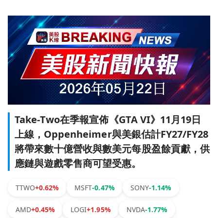
Take‑Two在季報宣佈《GTA VI》11月19日
上線，Oppenheimer與美銀估計FY27/FY28
將帶來數十億營收與數美元每股盈餘貢獻，供
應鏈與遊戲零售商可望受惠。
TTWO
+0.62%
MSFT
-0.47%
SONY
-1.14%
AMD
+0.45%
LOGI
+1.95%
NVDA
-1.77%