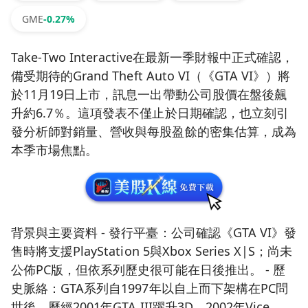
GME
-0.27%
Take‑Two Interactive在最新一季財報中正式確認，
備受期待的Grand Theft Auto VI（《GTA VI》）將
於11月19日上市，訊息一出帶動公司股價在盤後飆
升約6.7％。這項發表不僅止於日期確認，也立刻引
發分析師對銷量、營收與每股盈餘的密集估算，成為
本季市場焦點。
背景與主要資料 - 發行平臺：公司確認《GTA VI》發
售時將支援PlayStation 5與Xbox Series X|S；尚未
公佈PC版，但依系列歷史很可能在日後推出。 - 歷
史脈絡：GTA系列自1997年以自上而下架構在PC問
世後，歷經2001年GTA III躍升3D、2002年Vice