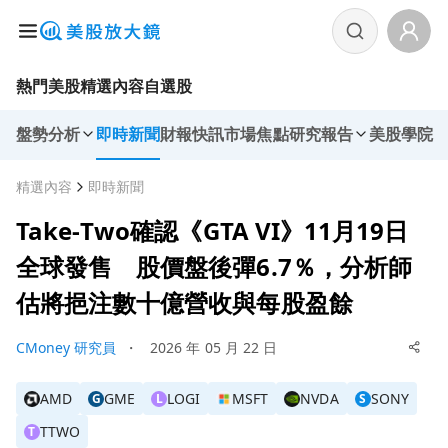
熱門美股
精選內容
自選股
盤勢分析
即時新聞
財報快訊
市場焦點
研究報告
美股學院
精選內容
即時新聞
Take‑Two確認《GTA VI》11月19日
全球發售 股價盤後彈6.7％，分析師
估將挹注數十億營收與每股盈餘
CMoney 研究員
・
2026 年 05 月 22 日
AMD
GME
LOGI
MSFT
NVDA
SONY
G
L
S
TTWO
T