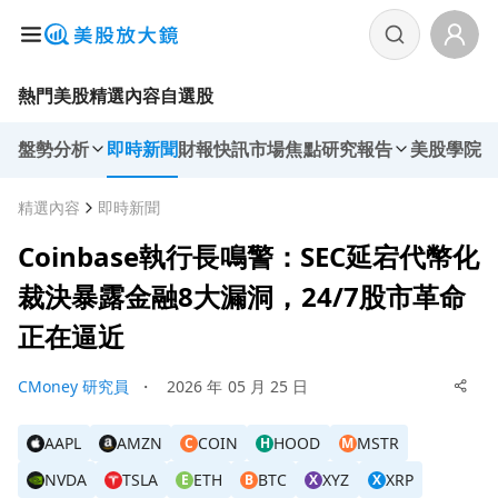
熱門美股
精選內容
自選股
盤勢分析
即時新聞
財報快訊
市場焦點
研究報告
美股學院
精選內容
即時新聞
Coinbase執行長鳴警：SEC延宕代幣化
裁決暴露金融8大漏洞，24/7股市革命
正在逼近
CMoney 研究員
・
2026 年 05 月 25 日
AAPL
AMZN
COIN
HOOD
MSTR
C
H
M
NVDA
TSLA
ETH
BTC
XYZ
XRP
E
B
X
X