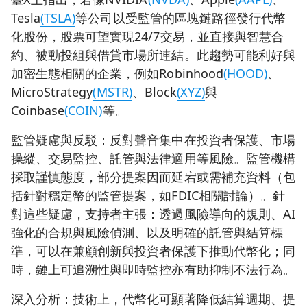
Tesla
(TSLA)
等公司以受監管的區塊鏈路徑發行代幣
化股份，股票可望實現24/7交易，並直接與智慧合
約、被動投組與借貸市場所連結。此趨勢可能利好與
加密生態相關的企業，例如Robinhood
(HOOD)
、
MicroStrategy
(MSTR)
、Block
(XYZ)
與
Coinbase
(COIN)
等。
監管疑慮與反駁：反對聲音集中在投資者保護、市場
操縱、交易監控、託管與法律適用等風險。監管機構
採取謹慎態度，部分提案因而延宕或需補充資料（包
括針對穩定幣的監管提案，如FDIC相關討論）。針
對這些疑慮，支持者主張：透過風險導向的規則、AI
強化的合規與風險偵測、以及明確的託管與結算標
準，可以在兼顧創新與投資者保護下推動代幣化；同
時，鏈上可追溯性與即時監控亦有助抑制不法行為。
深入分析：技術上，代幣化可顯著降低結算週期、提