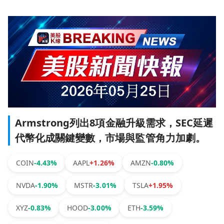
Armstrong列出8項金融升級需求，SEC延遲
代幣化成關鍵變數，市場與監管角力加劇。
COIN
-4.43%
AAPL
+1.26%
AMZN
-0.80%
NVDA
-1.90%
MSTR
-3.01%
TSLA
+1.95%
XYZ
-0.83%
HOOD
-3.00%
ETH
-3.59%