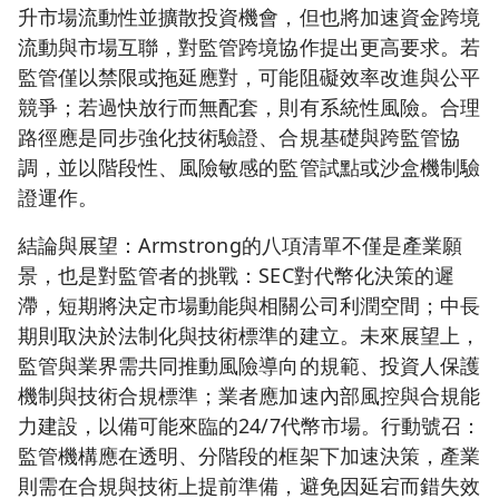
升市場流動性並擴散投資機會，但也將加速資金跨境
流動與市場互聯，對監管跨境協作提出更高要求。若
監管僅以禁限或拖延應對，可能阻礙效率改進與公平
競爭；若過快放行而無配套，則有系統性風險。合理
路徑應是同步強化技術驗證、合規基礎與跨監管協
調，並以階段性、風險敏感的監管試點或沙盒機制驗
證運作。
結論與展望：Armstrong的八項清單不僅是產業願
景，也是對監管者的挑戰：SEC對代幣化決策的遲
滯，短期將決定市場動能與相關公司利潤空間；中長
期則取決於法制化與技術標準的建立。未來展望上，
監管與業界需共同推動風險導向的規範、投資人保護
機制與技術合規標準；業者應加速內部風控與合規能
力建設，以備可能來臨的24/7代幣市場。行動號召：
監管機構應在透明、分階段的框架下加速決策，產業
則需在合規與技術上提前準備，避免因延宕而錯失效