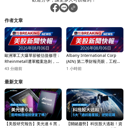
作者文章
歐洲軍工大爆單卻被估值修理：
Albany International Corp
Rheinmetall遭軍艦案急剎，防
(AIN) 第二季財報亮眼，工程複
務股進入「交貨考驗期」
合材料創新高！
43 分鐘前
1 小時前
最新文章
【美股研究報告】美光連 6 黑，
【關鍵趨勢】科技股大逃殺！資