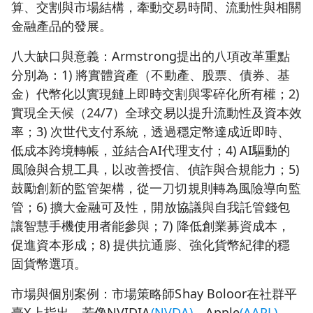
算、交割與市場結構，牽動交易時間、流動性與相關
金融產品的發展。
八大缺口與意義：Armstrong提出的八項改革重點
分別為：1) 將實體資產（不動產、股票、債券、基
金）代幣化以實現鏈上即時交割與零碎化所有權；2)
實現全天候（24/7）全球交易以提升流動性及資本效
率；3) 次世代支付系統，透過穩定幣達成近即時、
低成本跨境轉帳，並結合AI代理支付；4) AI驅動的
風險與合規工具，以改善授信、偵詐與合規能力；5)
鼓勵創新的監管架構，從一刀切規則轉為風險導向監
管；6) 擴大金融可及性，開放協議與自我託管錢包
讓智慧手機使用者能參與；7) 降低創業募資成本，
促進資本形成；8) 提供抗通膨、強化貨幣紀律的穩
固貨幣選項。
市場與個別案例：市場策略師Shay Boloor在社群平
臺X上指出，若像NVIDIA
(NVDA)
、Apple
(AAPL)
、