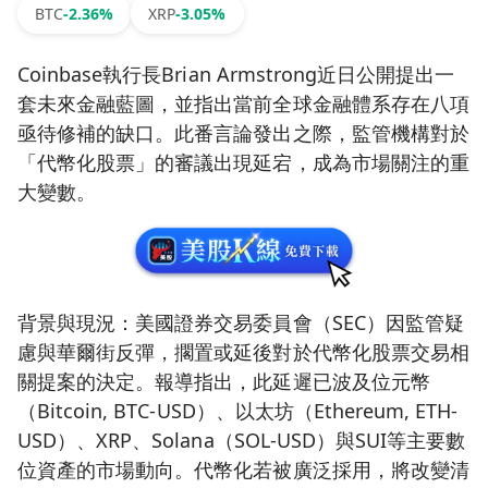
BTC
-2.36%
XRP
-3.05%
Coinbase執行長Brian Armstrong近日公開提出一
套未來金融藍圖，並指出當前全球金融體系存在八項
亟待修補的缺口。此番言論發出之際，監管機構對於
「代幣化股票」的審議出現延宕，成為市場關注的重
大變數。
背景與現況：美國證券交易委員會（SEC）因監管疑
慮與華爾街反彈，擱置或延後對於代幣化股票交易相
關提案的決定。報導指出，此延遲已波及位元幣
（Bitcoin, BTC-USD）、以太坊（Ethereum, ETH-
USD）、XRP、Solana（SOL-USD）與SUI等主要數
位資產的市場動向。代幣化若被廣泛採用，將改變清