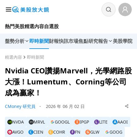
熱門美股
精選內容
自選股
盤勢分析
即時新聞
財報快訊
市場焦點
研究報告
美股學院
精選內容
即時新聞
Nvidia CEO讚揚Marvell，光學網路股
大漲！Lumentum、Corning等公司
成為贏家！
CMoney 研究員
・
2026 年 06 月 02 日
NVDA
MRVL
GOOGL
IPGP
LITE
AAOI
I
L
A
AVGO
CIEN
COHR
FN
GLW
GOOG
C
C
F
G