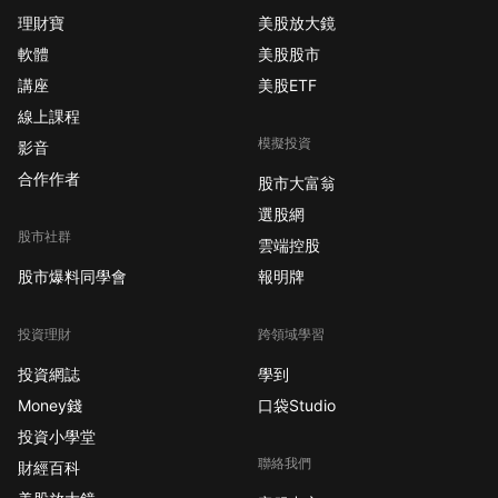
理財寶
美股放大鏡
軟體
美股股市
講座
美股ETF
線上課程
模擬投資
影音
合作作者
股市大富翁
選股網
股市社群
雲端控股
股市爆料同學會
報明牌
投資理財
跨領域學習
投資網誌
學到
Money錢
口袋Studio
投資小學堂
聯絡我們
財經百科