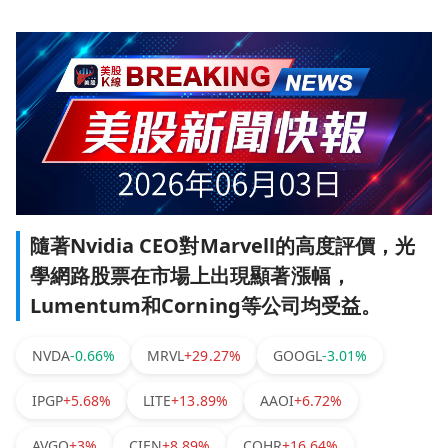
隨著Nvidia CEO對Marvell的高度評價，光
學網路股票在市場上出現顯著漲幅，
Lumentum和Corning等公司均受益。
NVDA
-0.66%
MRVL
+29.27%
GOOGL
-3.01%
IPGP
+5.68%
LITE
+13.89%
AAOI
+6.72%
AVGO
+3%
CIEN
+8.89%
COHR
+16.64%