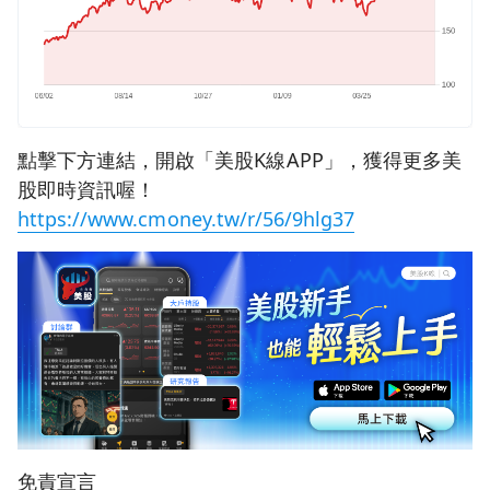
點擊下方連結，開啟「美股K線APP」，獲得更多美
股即時資訊喔！
https://www.cmoney.tw/r/56/9hlg37
免責宣言