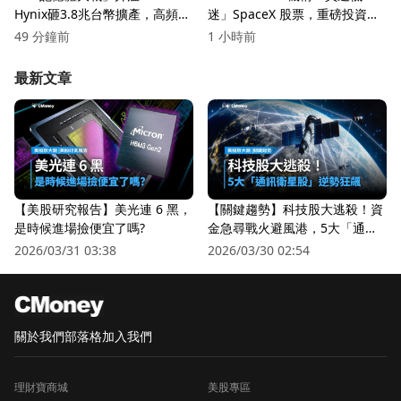
Hynix砸3.8兆台幣擴產，高頻寬
迷」SpaceX 股票，重磅投資引
記憶體恐缺到2028年
發市場關注！
49 分鐘前
1 小時前
最新文章
【美股研究報告】美光連 6 黑，
【關鍵趨勢】科技股大逃殺！資
是時候進場撿便宜了嗎?
金急尋戰火避風港，5大「通訊
衛星股」逆勢狂飆
2026/03/31 03:38
2026/03/30 02:54
關於我們
部落格
加入我們
理財寶商城
美股專區