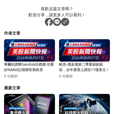
喜歡這篇文章嗎？
歡迎分享，讓更多人可以看到！
作者文章
華爾街調降Sandisk目標價 但看
帕克-俄亥俄第二季業績創新
好NAND記憶體長期前景
高，全年展望上調至17億美元！
6 分鐘前
6 分鐘前
最新文章