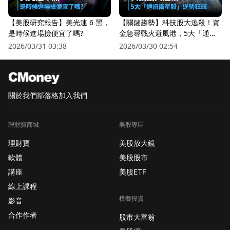
【美股研究報告】美光連 6 黑，
【關鍵趨勢】科技股大逃殺！資
是時候進場撿便宜了嗎?
金急尋戰火避風港，5大「通訊
衛星股」逆勢狂飆
2026/03/31 03:38
2026/03/30 02:54
關於我們
部落格
加入我們
理財寶商城
美股專區
理財寶
美股放大鏡
軟體
美股股市
講座
美股ETF
線上課程
模擬投資
影音
合作作者
股市大富翁