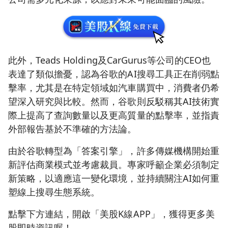
此外，Teads Holding及CarGurus等公司的CEO也
表達了類似擔憂，認為谷歌的AI搜尋工具正在削弱點
擊率，尤其是在特定領域如汽車購買中，消費者仍希
望深入研究與比較。然而，谷歌則反駁稱其AI技術實
際上提高了查詢數量以及更高質量的點擊率，並指責
外部報告基於不準確的方法論。
由於谷歌轉型為「答案引擎」，許多傳媒機構開始重
新評估商業模式並考慮裁員。專家呼籲企業必須制定
新策略，以適應這一變化環境，並持續關注AI如何重
塑線上搜尋生態系統。
點擊下方連結，開啟「美股K線APP」，獲得更多美
股即時資訊喔！