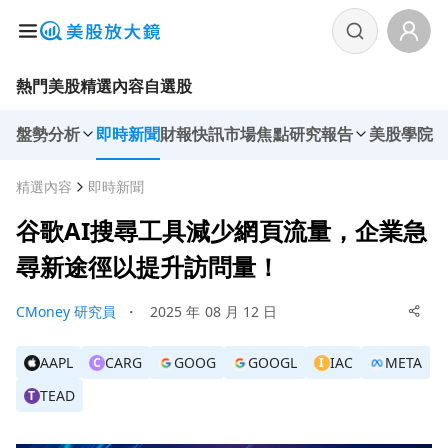
熱門美股
精選內容
自選股
盤勢分析
即時新聞
財報快訊
市場焦點
研究報告
美股學院
精選內容
即時新聞
谷歌AI搜尋工具減少網頁流量，企業急
尋新途徑以提升訪問量！
CMoney 研究員
・
2025 年 08 月 12 日
AAPL
CARG
GOOG
GOOGL
IAC
META
C
I
TEAD
T