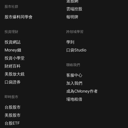
選股網
股市社群
雲端控股
股市爆料同學會
報明牌
投資理財
跨領域學習
投資網誌
學到
Money錢
口袋Studio
投資小學堂
聯絡我們
財經百科
美股放大鏡
客服中心
口袋證券
加入我們
成為CMoney作者
即時股市
場地租借
台股股市
美股股市
台股ETF