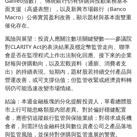
Galileo指數）、傳統銀行仍有併購與投顧業務基本
面支援（高盛表態），以及新興市場銀行（Banco
Macro）公佈實質盈利改善，顯示題材與基本面雙重
催化存在。
風險與展望：投資人應關注數項關鍵變數——參議院
對CLARITY Act的表決結果及穩定幣監管走向、聯準
會是否在監理程式上作出法制化回應、接下來的企業
財報與併購動向，以及宏觀資料（通膨、消費者支
出）的持續表現。短期內，題材股若持續交付產品與
營運改善，或可支撐估值；但監管收緊或經濟資料轉
弱仍可能迅速改變市場情緒。
結論：本週金融板塊的分化提醒投資人，單看總體股
市上行可能忽略類股內部差異。對於偏好穩健配置
者，應密切追蹤銀行監管與保險業績；對尋求成長機
會者，則需評估金融科技與數位資產公司之產品落地
與監管風險，並保持對併購與監管進展的警覺。