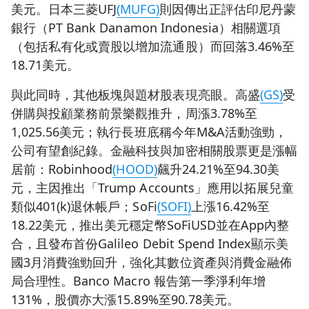
美元。日本三菱UFJ
(MUFG)
則因傳出正評估印尼丹蒙
銀行（PT Bank Danamon Indonesia）相關選項
（包括私有化或賣股以增加流通股）而回落3.46%至
18.71美元。
與此同時，其他板塊與題材股表現亮眼。高盛
(GS)
受
併購與投顧業務前景樂觀推升，周漲3.78%至
1,025.56美元；執行長班底稱今年M&A活動強勁，
公司有望創紀錄。金融科技與加密相關股票更是漲幅
居前：Robinhood
(HOOD)
飆升24.21%至94.30美
元，主因推出「Trump Accounts」應用以拓展兒童
類似401(k)退休帳戶；SoFi
(SOFI)
上漲16.42%至
18.22美元，推出美元穩定幣SoFiUSD並在App內整
合，且發布首份Galileo Debit Spend Index顯示美
國3月消費強勁回升，強化其數位資產與消費金融佈
局合理性。Banco Macro 報告第一季淨利年增
131%，股價亦大漲15.89%至90.78美元。