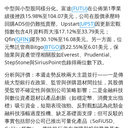
中型與小型股同樣分化。富途
(FUTU)
在公佈第1季業
績後挫跌15.98%至104.07美元，公司在股價承壓時
回購ADS但仍難抵賣壓。Upstart
(UPST)
因更新宏觀
指數包含4月資料而大漲17.12%至33.79美元；
Qfin
(QFIN)
躍升30.10%至16.08美元。另一方面，位
元幣託管商Bitgo
(BTGO)
跌22.55%至6.01美元，保
險業與資產管理相關股如Everest、Prudential、
StepStone與SiriusPoint也錄得兩位數下跌。
分析與評價：本週走勢反映兩大主題並行——一是傳
統大型銀行在政策、監管與併購題材間拉扯，其股價
受監管不確定性與個別公司策略影響；二是金融科技
與數位資產題材以產品創新（如穩定幣、消費支出指
標）吸引資金，短期表現強勁。反對觀點認為此類金
融科技漲幅過度投機、缺乏基礎面支撐；但可反駁的
事實包括部分公司已推出可量化產品（SoFiUSD、