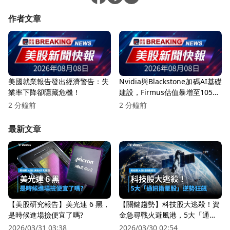
作者文章
美國就業報告發出經濟警告：失
Nvidia與Blackstone加碼AI基礎
業率下降卻隱藏危機！
建設，Firmus估值暴增至105億
美元！
2 分鐘前
2 分鐘前
最新文章
【美股研究報告】美光連 6 黑，
【關鍵趨勢】科技股大逃殺！資
是時候進場撿便宜了嗎?
金急尋戰火避風港，5大「通訊
衛星股」逆勢狂飆
2026/03/31 03:38
2026/03/30 02:54