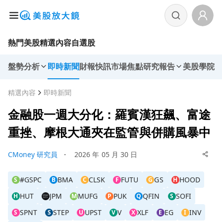
熱門美股
精選內容
自選股
盤勢分析
即時新聞
財報快訊
市場焦點
研究報告
美股學院
精選內容
即時新聞
金融股一週大分化：羅賓漢狂飆、富途
重挫、摩根大通夾在監管與併購風暴中
CMoney 研究員
・
2026 年 05 月 30 日
#GSPC
BMA
CLSK
FUTU
GS
HOOD
S
B
C
F
G
H
HUT
JPM
MUFG
PUK
QFIN
SOFI
H
M
P
Q
S
SPNT
STEP
UPST
V
XLF
EG
INV
S
S
U
V
X
E
I