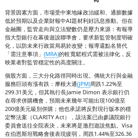
背景因素方面，市場受中東地緣政治緩和、通膨數據
低於預期以及企業財報中AI題材利好訊息推動。但在
金融圈，監管走向與立法變數仍是壓力來源：有報導
指大型銀行在幕後遊說聯準會，要求新監管制度明確
化，以防未來行政當局易於改變；報導還點名替代
「需注意事項」
(MRA)
的較寬鬆程式需被法律化，反
映業者對監管穩定性的高度關注。
個股方面，三大分化路徑同時出現。傳統大行與金融
服務巨頭有漲有跌：摩根大通
(JPM)
周跌1.22%至
299.31美元，但其執行長Jamie Dimon 表示銀行仍
在尋求併購機會，預期未來幾年可能出現100億至
200億美元級別併購；他也承諾將反對現行版本的穩
定幣法案（CLARITY Act），該法案已由參議院銀行
委員會送往全院表決，未來將是激烈遊說焦點。Visa
在伯恩斯坦戰略會後表現疲弱，周跌1.44%至326.36