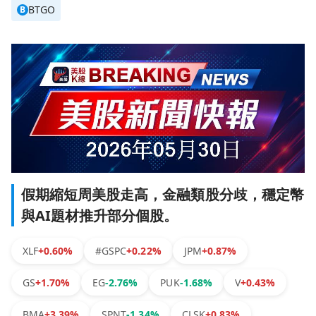
BTGO
B
假期縮短周美股走高，金融類股分歧，穩定幣
與AI題材推升部分個股。
XLF
+0.60%
#GSPC
+0.22%
JPM
+0.87%
GS
+1.70%
EG
-2.76%
PUK
-1.68%
V
+0.43%
BMA
+3.39%
SPNT
-1.34%
CLSK
+0.83%