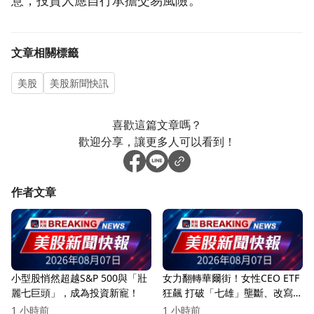
文章相關標籤
美股
美股新聞快訊
喜歡這篇文章嗎？
歡迎分享，讓更多人可以看到！
作者文章
小型股悄然超越S&P 500與「壯
女力翻轉華爾街！女性CEO ETF
麗七巨頭」，成為投資新寵！
狂飆 打破「七雄」壟斷、改寫
美股權力版圖
1 小時前
1 小時前