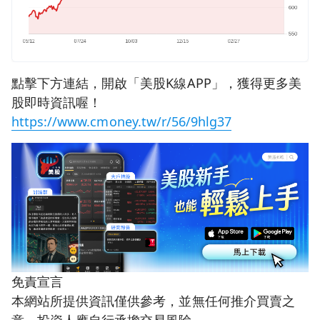
點擊下方連結，開啟「美股K線APP」，獲得更多美
股即時資訊喔！
https://www.cmoney.tw/r/56/9hlg37
免責宣言
本網站所提供資訊僅供參考，並無任何推介買賣之
意，投資人應自行承擔交易風險。