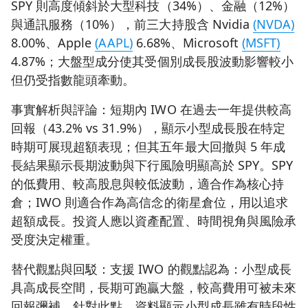
SPY 則高度傾斜於大型科技（34%）、金融（12%）
與通訊服務（10%），前三大持股含 Nvidia
(NVDA)
8.00%、Apple
(AAPL)
6.68%、Microsoft
(MSFT)
4.87%；大盤型成分使其受個別成長股波動影響較小
但仍受指數龍頭牽動。
事實解析與評論：短期內 IWO 在過去一年提供較高
回報（43.2% vs 31.9%），顯示小型成長股在特定
時期可展現超額表現；但其五年最大回撤與 5 年成
長結果顯示長期波動與下行風險明顯高於 SPY。SPY
的低費用、較高股息與較低波動，適合作為核心持
倉；IWO 則適合作為高信念的衛星倉位，用以追求
超額成長。投資人應以資產配置、時間視角與風險承
受度決定權重。
替代觀點與回駁：支援 IWO 的觀點認為：小型成長
具高成長空間，長期可跑贏大盤，較高費用可被未來
回報彌補。針對此點，資料顯示小型成長雖有時段性