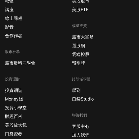
軟體
美股股市
講座
美股ETF
線上課程
模擬投資
影音
合作作者
股市大富翁
選股網
股市社群
雲端控股
股市爆料同學會
報明牌
投資理財
跨領域學習
投資網誌
學到
Money錢
口袋Studio
投資小學堂
聯絡我們
財經百科
美股放大鏡
客服中心
口袋證券
加入我們