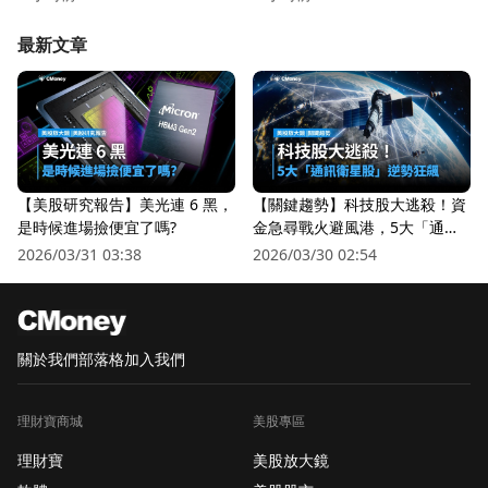
最新文章
【美股研究報告】美光連 6 黑，
【關鍵趨勢】科技股大逃殺！資
是時候進場撿便宜了嗎?
金急尋戰火避風港，5大「通訊
衛星股」逆勢狂飆
2026/03/31 03:38
2026/03/30 02:54
關於我們
部落格
加入我們
理財寶商城
美股專區
理財寶
美股放大鏡