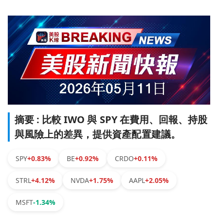
摘要 : 比較 IWO 與 SPY 在費用、回報、持股
與風險上的差異，提供資產配置建議。
SPY
+0.83%
BE
+0.92%
CRDO
+0.11%
STRL
+4.12%
NVDA
+1.75%
AAPL
+2.05%
MSFT
-1.34%