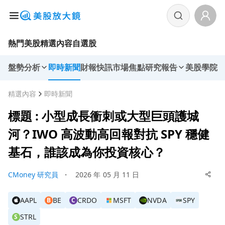
熱門美股
精選內容
自選股
盤勢分析
即時新聞
財報快訊
市場焦點
研究報告
美股學院
精選內容
即時新聞
標題 : 小型成長衝刺或大型巨頭護城
河？IWO 高波動高回報對抗 SPY 穩健
基石，誰該成為你投資核心？
CMoney 研究員
・
2026 年 05 月 11 日
AAPL
BE
CRDO
MSFT
NVDA
SPY
B
C
STRL
S