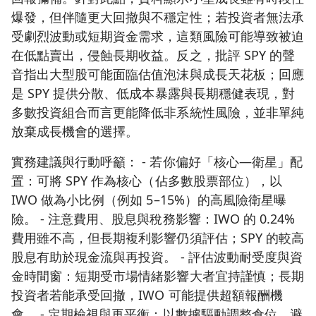
爆發，但伴隨更大回撤與不穩定性；若投資者無法承
受劇烈波動或短期資金需求，這類風險可能導致被迫
在低點賣出，侵蝕長期收益。反之，批評 SPY 的聲
音指出大型股可能面臨估值泡沫與成長天花板；回應
是 SPY 提供分散、低成本暴露與長期穩健表現，對
多數投資組合而言更能降低非系統性風險，並非單純
放棄成長機會的選擇。
實務建議與行動呼籲： - 若你偏好「核心—衛星」配
置：可將 SPY 作為核心（佔多數股票部位），以
IWO 做為小比例（例如 5–15%）的高風險衛星曝
險。 - 注意費用、股息與稅務影響：IWO 的 0.24%
費用雖不高，但長期複利影響仍須評估；SPY 的較高
股息有助於現金流與再投資。 - 評估波動耐受度與資
金時間窗：短期受市場情緒影響大者宜持謹慎；長期
投資者若能承受回撤，IWO 可能提供超額報酬機
會。 - 定期檢視與再平衡：以數據驅動調整倉位，避