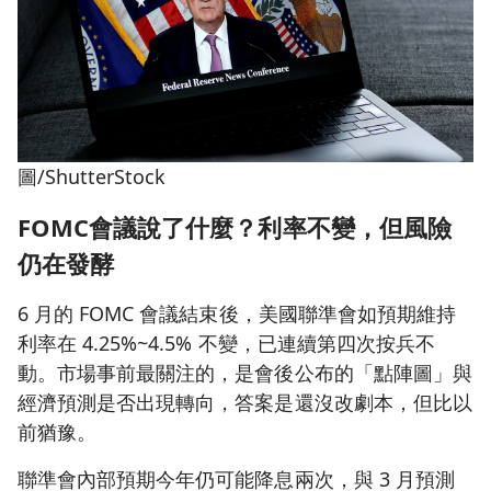
圖/ShutterStock
FOMC會議說了什麼？利率不變，但風險
仍在發酵
6 月的 FOMC 會議結束後，美國聯準會如預期維持
利率在 4.25%~4.5% 不變，已連續第四次按兵不
動。市場事前最關注的，是會後公布的「點陣圖」與
經濟預測是否出現轉向，答案是還沒改劇本，但比以
前猶豫。
聯準會內部預期今年仍可能降息兩次，與 3 月預測