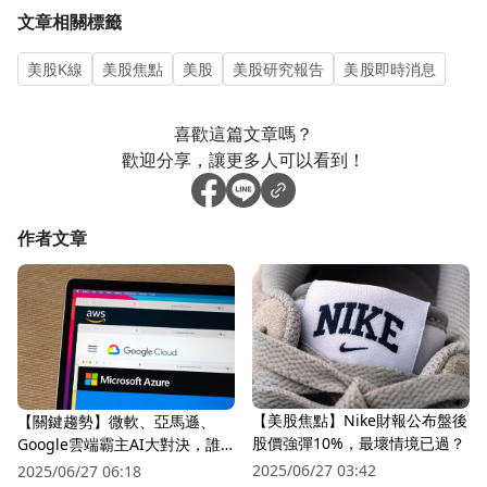
文章相關標籤
美股K線
美股焦點
美股
美股研究報告
美股即時消息
喜歡這篇文章嗎？
歡迎分享，讓更多人可以看到！
作者文章
【美股焦點】Nike財報公布盤後
【關鍵趨勢】微軟、亞馬遜、
股價強彈10%，最壞情境已過？
Google雲端霸主AI大對決，誰
更有投資價值？
2025/06/27 03:42
2025/06/27 06:18