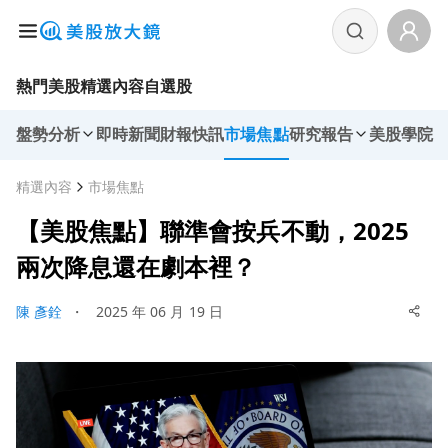
熱門美股
精選內容
自選股
盤勢分析
即時新聞
財報快訊
市場焦點
研究報告
美股學院
精選內容
市場焦點
【美股焦點】聯準會按兵不動，2025
兩次降息還在劇本裡？
陳 彥銓
・
2025 年 06 月 19 日