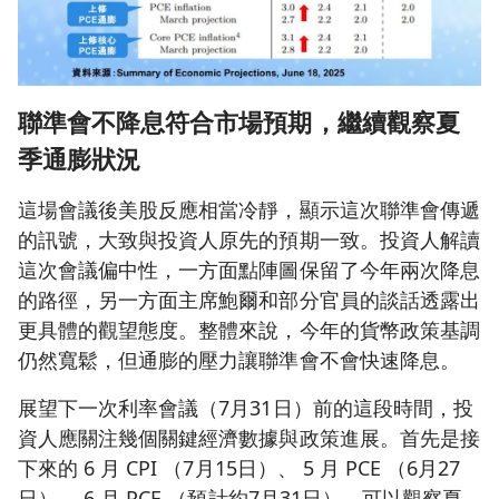
聯準會不降息符合市場預期，繼續觀察夏
季通膨狀況
這場會議後美股反應相當冷靜，顯示這次聯準會傳遞
的訊號，大致與投資人原先的預期一致。投資人解讀
這次會議偏中性，一方面點陣圖保留了今年兩次降息
的路徑，另一方面主席鮑爾和部分官員的談話透露出
更具體的觀望態度。整體來說，今年的貨幣政策基調
仍然寬鬆，但通膨的壓力讓聯準會不會快速降息。
展望下一次利率會議（7月31日）前的這段時間，投
資人應關注幾個關鍵經濟數據與政策進展。首先是接
下來的 6 月 CPI （7月15日）、 5 月 PCE （6月27
日）、 6 月 PCE （預計約7月31日），可以觀察夏