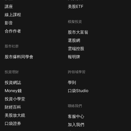
講座
美股ETF
線上課程
模擬投資
影音
合作作者
股市大富翁
選股網
股市社群
雲端控股
股市爆料同學會
報明牌
投資理財
跨領域學習
投資網誌
學到
Money錢
口袋Studio
投資小學堂
聯絡我們
財經百科
美股放大鏡
客服中心
口袋證券
加入我們