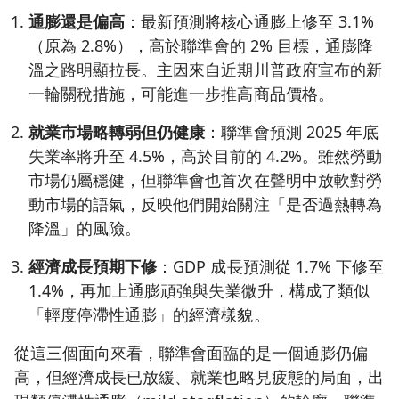
通膨還是偏高
：最新預測將核心通膨上修至 3.1%
（原為 2.8%），高於聯準會的 2% 目標，通膨降
溫之路明顯拉長。主因來自近期川普政府宣布的新
一輪關稅措施，可能進一步推高商品價格。
就業市場略轉弱但仍健康
：聯準會預測 2025 年底
失業率將升至 4.5%，高於目前的 4.2%。雖然勞動
市場仍屬穩健，但聯準會也首次在聲明中放軟對勞
動市場的語氣，反映他們開始關注「是否過熱轉為
降溫」的風險。
經濟成長預期下修
：GDP 成長預測從 1.7% 下修至
1.4%，再加上通膨頑強與失業微升，構成了類似
「輕度停滯性通膨」的經濟樣貌。
從這三個面向來看，聯準會面臨的是一個通膨仍偏
高，但經濟成長已放緩、就業也略見疲態的局面，出