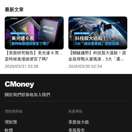
最新文章
【美股研究報告】美光連 6 黑，
【關鍵趨勢】科技股大逃殺！資
是時候進場撿便宜了嗎?
金急尋戰火避風港，5大「通訊
衛星股」逆勢狂飆
2026/03/31 03:38
2026/03/30 02:54
關於我們
部落格
加入我們
理財寶商城
美股專區
理財寶
美股放大鏡
軟體
美股股市