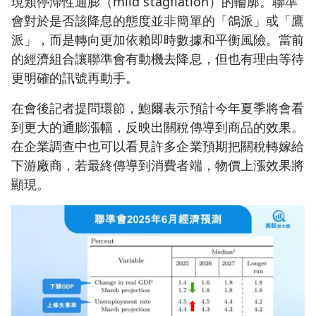
現類停滯性通膨（mild stagflation）的輪廓。聯準
會對於是否該降息的態度並非簡單的「鴿派」或「鷹
派」，而是轉向更加依賴即時數據和平衡風險。當前
的經濟組合讓聯準會有動機去降息，但也有理由等待
更明確的訊號再動手。
在會後記者提問環節，鮑爾表示預計今年夏季將會看
到更大的通膨漲幅，反映出關稅傳導到商品的效果。
在企業調查中也可以看見許多企業預期把關稅轉嫁給
下游廠商，若最終傳導到消費者端，物價上漲效果將
顯現。