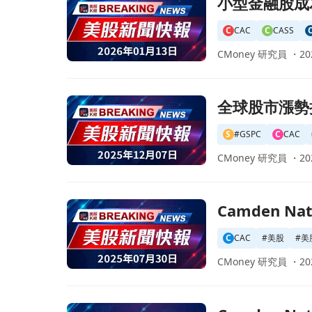
小型金融股成
C
CAC
C
CASS
CMoney 研究員 ・
20
前往全球股市漲勢持續！美聯儲降息預期推動市場
全球股市漲勢
S
#GSPC
C
CAC
CMoney 研究員 ・
20
前往Camden National 宣佈加速成本協同效應
Camden N
C
CAC
#
美股
#
美
CMoney 研究員 ・
20
前往Camden National第二季財報出爐：非G