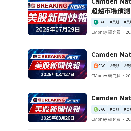
Camden 
超越市場預測
C
CAC
#
美股
#
美
CMoney 研究員 ・
20
前往Camden National 宣佈發售普通股及債
Camden 
C
CAC
#
美股
#
美
CMoney 研究員 ・
20
前往Camden National 宣佈每股 $0.42 
Camden N
C
CAC
#
美股
#
美
CMoney 研究員 ・
20