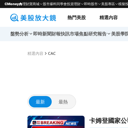
CMoney
理財寶商城
股市爆料同學會
投資理財
即時股市
美股專區
模擬
熱門美股
精選內容
盤勢分析
即時新聞
財報快訊
市場焦點
研究報告
美股學
精選內容
CAC
最新
最熱
前往卡姆登國家公司(Q2 2026)創紀錄淨利，戰
卡姆登國家公司