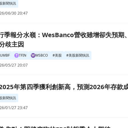
股新聞快訊
26/06/30 20:47
收雖增卻失預期、UMB Financial大幅超預期，利差與地緣風險
銀行季報分水嶺：WesBanco營收雖增卻失預期、U
分歧主因
UMBF
T
TFIN
W
WSBCO
#
美股
#
美股新聞快訊
26/05/27 20:07
2026年存款成長將達中低單位數頁面
2025年第四季獲利創新高，預測2026年存
股新聞快訊
26/01/27 23:47
令人期待頁面