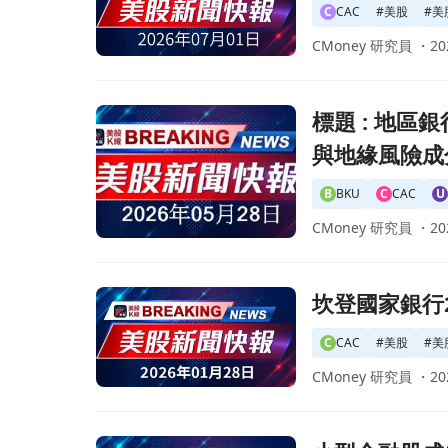
C
CAC
#
美股
#
美
CMoney 研究員 ・
20
前往標題 : 地區銀行季報分水嶺：WesBanco營
標題 : 地區
與地緣風險成
B
BKU
C
CAC
U
CMoney 研究員 ・
20
前往坎登國家銀行2025年第四季獲利創新高，預測
坎登國家銀行
C
CAC
#
美股
#
美
CMoney 研究員 ・
20
前往小型金融股成為焦點！即將來臨的EPS財報季