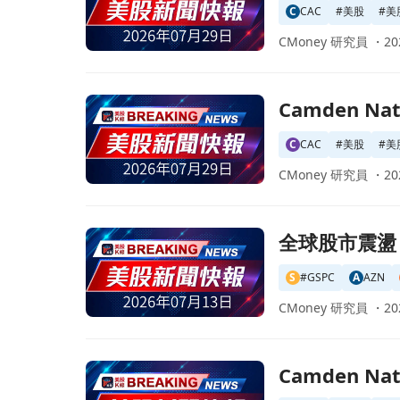
C
CAC
#
美股
#
美
CMoney 研究員 ・
20
前往Camden National 第三季預告核心利差
Camden 
C
CAC
#
美股
#
美
CMoney 研究員 ・
20
前往全球股市震盪：科技股疲軟，Vodafone與ea
全球股市震盪：
S
#GSPC
A
AZN
CMoney 研究員 ・
20
前往Camden National 宣佈每股派息 $0.
Camden N