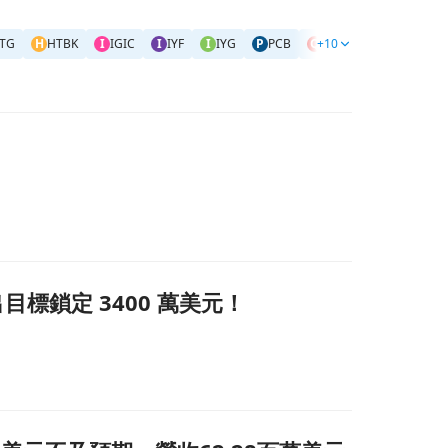
TG
H
HTBK
I
IGIC
I
IYF
I
IYG
P
PCB
Q
+10
QCRH
R
RRBI
S
出目標鎖定 3400 萬美元！
！頁面