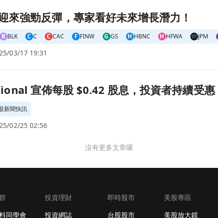
長潛力！頁面
迎來強勁反彈，專家看好未來增長潛力！
B
BLK
C
C
C
CAC
F
FINW
G
GS
H
HBNC
H
HFWA
JPM
25/03/17 19:31
息，投資者持續受惠！頁面
ational 宣佈每股 $0.42 股息，投資者持續受惠
股新聞快訊
25/02/25 02:56
沒有更多文章囉
群
投資理財
即時股市
美股專區
料同學會
投資網誌
台股股市
美股放大鏡