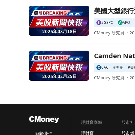
前往美國大型銀行迎來強勁反彈，專家看好未來增
美國大型銀行
S
#GSPC
A
APO
CMoney 研究員 ・
20
前往Camden National 宣佈每股 $0.42 股
Camden N
C
CAC
#
美股
#
美
CMoney 研究員 ・
20
理財寶商城
股市社
理財寶
股市爆
關於我們