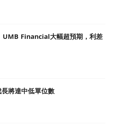
成分歧主因頁面
MB Financial大幅超預期，利差
款成長將達中低單位數