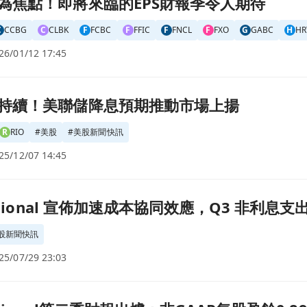
為焦點！即將來臨的EPS財報季令人期待
C
CCBG
C
CLBK
F
FCBC
F
FFIC
F
FNCL
F
FXO
G
GABC
H
HR
26/01/12 17:45
上揚頁面
持續！美聯儲降息預期推動市場上揚
R
RIO
#
美股
#
美股新聞快訊
25/12/07 14:45
，Q3 非利息支出目標鎖定 3400 萬美元！頁面
ational 宣佈加速成本協同效應，Q3 非利息支
股新聞快訊
25/07/29 23:03
AAP每股盈餘0.89美元不及預期，營收62.28百萬美元超越市場預測