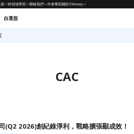
投資
跨領域學習
聯絡我們
作者專區
關於CMoney
自選股
院
CAC
略擴張顯成效！頁面
(Q2 2026)創紀錄淨利，戰略擴張顯成效！