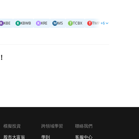
K
KBE
K
KBWB
K
KRE
M
MS
T
TCBX
T
TMP
+6
T
TOWN
W
WS
！
模擬投資
跨領域學習
聯絡我們
股市大富翁
學到
客服中心