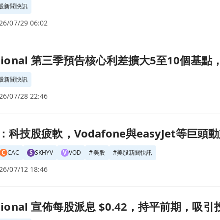
股新聞快訊
26/07/29 06:02
擴大5至10個基點，貸款管道達到1.857億美元！頁面
National 第三季預告核心利差擴大5至10個基
股新聞快訊
26/07/28 22:46
syJet等巨頭動態引關注頁面
科技股疲軟，Vodafone與easyJet等巨頭
C
CAC
S
SKHYV
V
VOD
#
美股
#
美股新聞快訊
26/07/12 18:46
42，持平前期，吸引投資者目光！頁面
ational 宣佈每股派息 $0.42，持平前期，